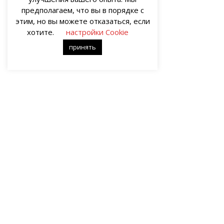
предполагаем, что вы в порядке с
этим, но вы можете отказаться, если
хотите.
настройки Cookie
принять
О НАС
Портал о современных культуре и искусстве «гУрУ». Все права
защищены законом. Рукописи не рецензируются и не
возвращаются. Рецензирование рукописей возможно при
договорённости с руководством проекта.
Все права на статьи и публикации, иллюстрации, материалы
иного рода и художественное оформление сайта принадлежат
редакции портала «гУрУ». Ответственность за содержание
материалов несут авторы – блогеры.
Ответственность за содержание рекламы несёт
рекламодатель. Портал «гУрУ» не поддерживает дискуссии на