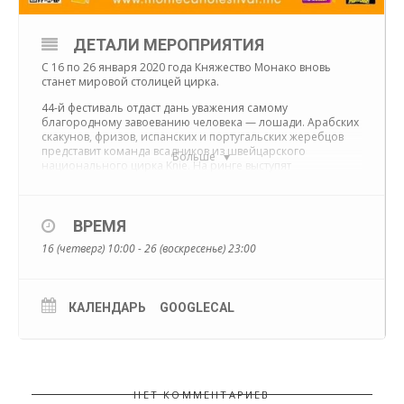
ДЕТАЛИ МЕРОПРИЯТИЯ
С 16 по 26 января 2020 года Княжество Монако вновь
станет мировой столицей цирка.
44-й фестиваль отдаст дань уважения самому
благородному завоеванию человека — лошади. Арабских
скакунов, фризов, испанских и португальских жеребцов
представит команда всадников из швейцарского
Больше
национального цирка Knie. На ринге выступят
величайшие цирковые династии: Иван Кни и Майкол, а
также Виорис Эррани.
Акробатика, еще один краеугольный камень
ВРЕМЯ
традиционного цирка, также засияет на арене в Фонвьеле
16 (четверг) 10:00 - 26 (воскресенье) 23:00
невероятным выступлением летающих тарелок из Китая и
многими другими международными выступлениями.
Под председательством Ее Светлости принцессы Стефании
Международный Цирковой Фестиваль наградит лучших
КАЛЕНДАРЬ
GOOGLECAL
артистов современности.
НЕТ КОММЕНТАРИЕВ