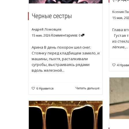
Ксения Па
Черные сестры
15 мая, 20
Андрей Ломовцев
Глава вт
Комментариев:
Густая т
15 мая, 2026
0
из стекл
лёгкие,...
Арина В день похорон шел снег.
Стоянку перед кладбищем замело, и
машины, пыхтя, расталкивали
сугробы, выстраиваясь рядами
4
Нрави
вдоль железной...
Читать дальше
6
Нравится