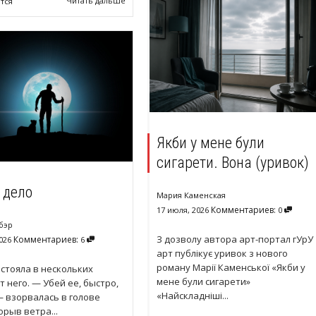
Читать дальше
тся
Якби у мене були
сигарети. Вона (уривок)
 дело
Мария Каменская
Комментариев:
17 июля, 2026
0
бэр
З дозволу автора арт-портал гУрУ
Комментариев:
026
6
арт публікує уривок з нового
роману Марії Каменської «Якби у
стояла в нескольких
мене були сигарети»
т него. — Убей ее, быстро,
«Найскладніші...
— взорвалась в голове
орыв ветра...