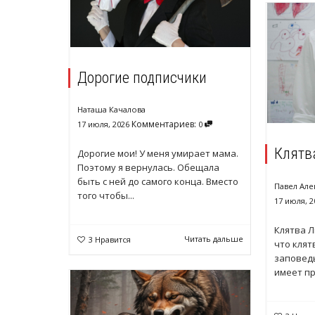
Дорогие подписчики
Наташа Качалова
Комментариев:
17 июля, 2026
0
Клятв
Дорогие мои! У меня умирает мама.
Поэтому я вернулась. Обещала
быть с ней до самого конца. Вместо
Павел Але
того чтобы...
17 июля, 2
Клятва 
Читать дальше
3
Нравится
что клят
заповедь
имеет пр