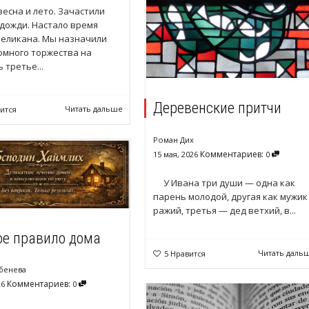
есна и лето. Зачастили
дожди. Настало время
Великана. Мы назначили
омного торжества на
 третье...
Деревенские притчи
Читать дальше
ится
Роман Дих
Комментариев:
15 мая, 2026
0
У Ивана три души — одна как
парень молодой, другая как мужик
ражий, третья — дед ветхий, в...
ое правило дома
Читать даль
5
Нравится
бенева
Комментариев:
26
0