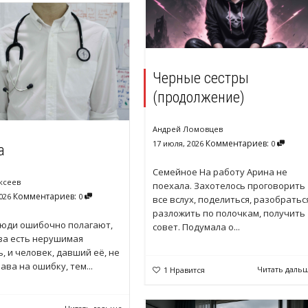
Черные сестры
(продолжение)
Андрей Ломовцев
Комментариев:
17 июля, 2026
0
а
Семейное На работу Арина не
ксеев
поехала. Захотелось проговорить
Комментариев:
026
0
все вслух, поделиться, разобратьс
разложить по полочкам, получить
Люди ошибочно полагают,
совет. Подумала о...
ва есть нерушимая
, и человек, давший её, не
ава на ошибку, тем...
Читать даль
1
Нравится