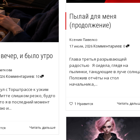
Пылай для меня
(продолжение)
Ксения Павелко
Комментариев:
17 июля, 2026
0
вечер, и было утро
Глава третья разрывающей
радостью Я сидела, глядя на
ваткова
пылинки, танцующие в луче солнца
Комментариев:
026
10
Положив отчёты на стол
начальника,...
ул с Торштрассе к узким
итте слишком резко, будто
что я в последний момент
Читать даль
1
Нравится
ю и...
Читать дальше
тся