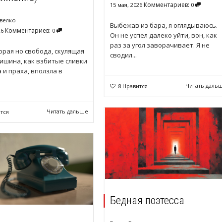
Комментариев:
15 мая, 2026
0
велко
Выбежав из бара, я оглядываюсь.
Комментариев:
26
0
Он не успел далеко уйти, вон, как
раз за угол заворачивает. Я не
орая но свобода, скулящая
сводил...
ишина, как взбитые сливки
а и праха, вползла в
Читать даль
8
Нравится
Читать дальше
тся
Бедная поэтесса