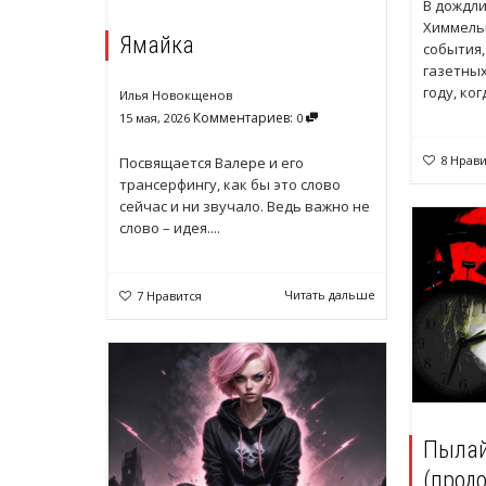
В дождл
Химмель
Ямайка
события
газетных
году, ког
Илья Новокщенов
Комментариев:
15 мая, 2026
0
8
Нрави
Посвящается Валере и его
трансерфингу, как бы это слово
сейчас и ни звучало. Ведь важно не
слово – идея....
Читать дальше
7
Нравится
Пылай
(прод