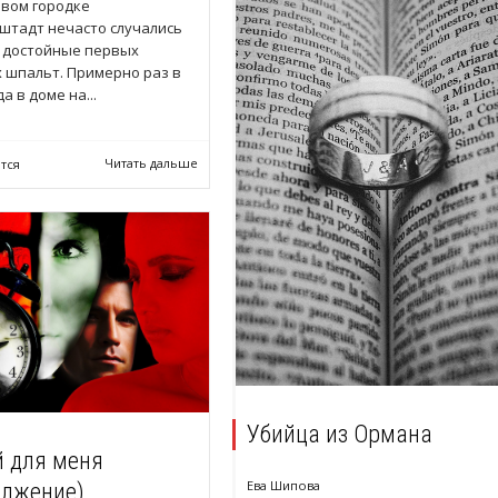
ивом городке
штадт нечасто случались
, достойные первых
 шпальт. Примерно раз в
да в доме на...
Читать дальше
тся
Убийца из Ормана
 для меня
Ева Шипова
олжение)