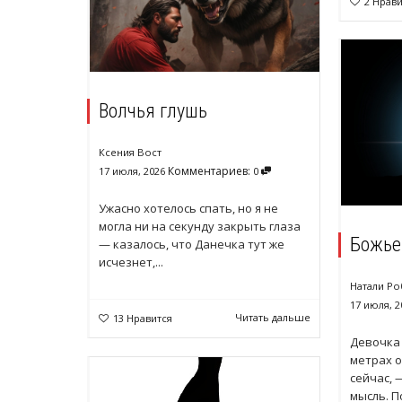
2
Нрави
Волчья глушь
Ксения Вост
Комментариев:
17 июля, 2026
0
Ужасно хотелось спать, но я не
могла ни на секунду закрыть глаза
Божье
— казалось, что Данечка тут же
исчезнет,...
Натали Ро
17 июля, 2
Читать дальше
13
Нравится
Девочка 
метрах о
сейчас, 
мысль. П