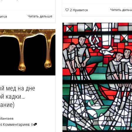
Читать даль
2
Нравится
Читать дальше
ится
й мед на дне
ой кадки…
чание)
Мантаев
Комментариев:
26
0