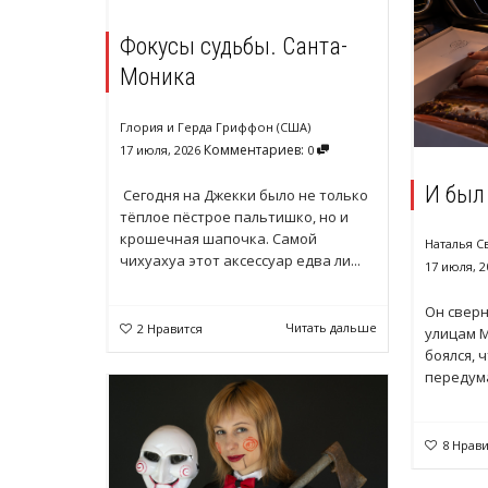
Фокусы судьбы. Санта-
Моника
Глория и Герда Гриффон (США)
Комментариев:
17 июля, 2026
0
И был 
Сегодня на Джекки было не только
тёплое пёстрое пальтишко, но и
крошечная шапочка. Самой
Наталья С
чихуахуа этот аксессуар едва ли...
17 июля, 2
Он сверн
Читать дальше
2
Нравится
улицам М
боялся, 
передума
8
Нрави