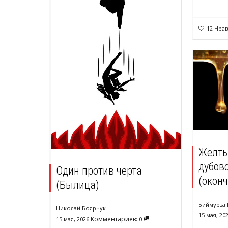
12
Нрав
Желты
дубов
Один против черта
(окон
(Былица)
Биймурза 
Николай Боярчук
15 мая, 20
Комментариев:
15 мая, 2026
0