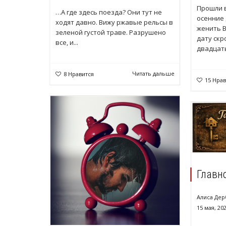
Прошли в
…А где здесь поезда? Они тут не
осенние 
ходят давно. Вижу ржавые рельсы в
женить 
зеленой густой траве. Разрушено
дату скр
все, и...
двадцать
Читать дальше
8
Нравится
15
Нрав
Главн
Алиса Дер
15 мая, 20