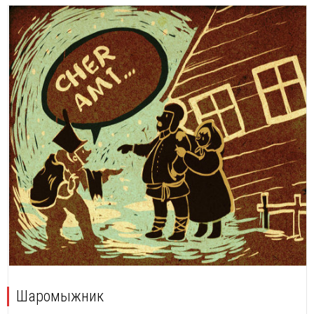
Шаромыжник