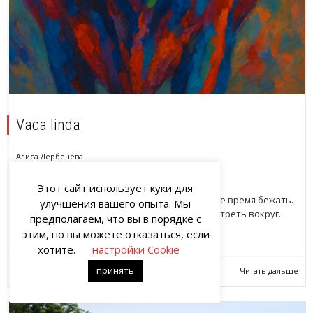
Vaca linda
Алиса Дербенева
Комментариев:
11 апреля, 2025
2
Этот сайт использует куки для
Один хороший человек сказал, что нельзя все время бежать.
улучшения вашего опыта. Мы
Нужно уметь остановиться и спокойно посмотреть вокруг.
предполагаем, что вы в порядке с
Поднять голову и...
этим, но вы можете отказаться, если
хотите.
настройки Cookie
принять
Читать дальше
7
Нравится