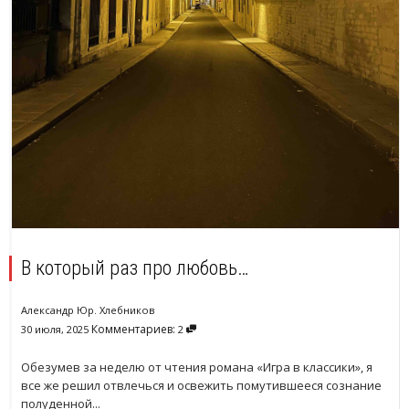
В который раз про любовь…
Александр Юр. Хлебников
Комментариев:
30 июля, 2025
2
Обезумев за неделю от чтения романа «Игра в классики», я
все же решил отвлечься и освежить помутившееся сознание
полуденной...