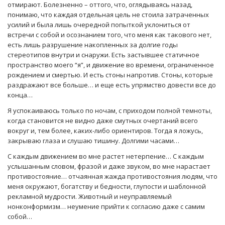
отмирают. Болезненно – оттого, что, оглядываясь назад,
понимаю, что каждая отдельная цель не стоила затраченных
усилий и была лишь очередной попыткой уклониться от
встречи с собой и осознанием того, что меня как такового нет,
есть лишь разрушение накопленных за долгие годы
стереотипов внутри и снаружи. Есть застывшее статичное
пространство моего “я”, и движение во времени, ограниченное
рождением и смертью. И есть стоны напротив. Стоны, которые
раздражают все больше… и еще есть упрямство довести все до
конца…
Я успокаиваюсь только по ночам, с приходом полной темноты,
когда становится не видно даже смутных очертаний всего
вокруг и, тем более, каких-либо ориентиров. Тогда я ложусь,
закрываю глаза и слушаю тишину. Долгими часами…
С каждым движением во мне растет нетерпение… С каждым
услышанным словом, фразой и даже звуком, во мне нарастает
противостояние… отчаянная жажда противостояния людям, что
меня окружают, богатству и бедности, глупости и шаблонной
рекламной мудрости. Животный и неуправляемый
нонконформизм… неумение прийти к согласию даже с самим
собой…