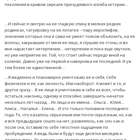
поколения в кривом зеркале причудливого изгиба истории…
…И сейчас я смотрю на ее гладкую спину в мелких редких
родинках, татуировку на ее лопатке – пару иероглифов,
значение которых она и сама не умеет толком объяснить, на ее
волосы, закрывшие от меня ее лицо, я слушаю ее стоны, и во
мне нарастает нетерпение… нетерпение и пока еще смутное,
но уже неприятие ее. Той, что стоит сейчас передо мной на
коленях. Давно уже не первой и наверняка не последней. И уж
тем более не единственной…
…Я медленно и планомерно уничтожаю ее и себя. Себя
физически и ее, как личность. Или наоборот. А может и то, и
другое сразу… В ее лице я уничтожаю в себе их всех, чтобы
остаться, наконец, одному и спокойно завершить начатое
несколько лет назад… Их лица и их имена… Ольга… Юлия…
Алиса… Наталья… Елена… И это только половина последнего
года. То, что казалось серьезным или почти серьезным, но, как
и всё предыдущее сошло на нет, развеялось, как сон; как и
после сна, оставив по себе тягостное ощущение по
пробуждении. А ведь были и будут еще десятки месяцев и
десятки имен. До и после них, многие из которых, как и все в