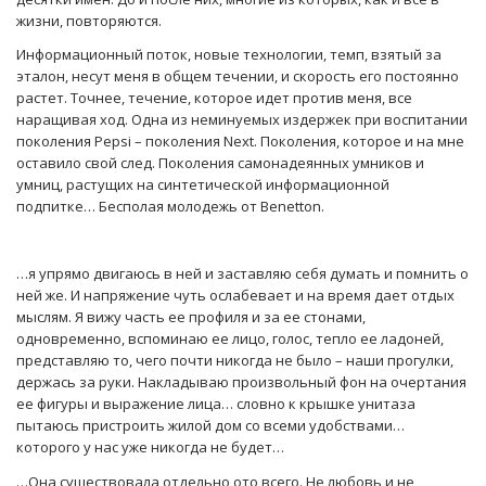
жизни, повторяются.
Информационный поток, новые технологии, темп, взятый за
эталон, несут меня в общем течении, и скорость его постоянно
растет. Точнее, течение, которое идет против меня, все
наращивая ход. Одна из неминуемых издержек при воспитании
поколения Pepsi – поколения Next. Поколения, которое и на мне
оставило свой след. Поколения самонадеянных умников и
умниц, растущих на синтетической информационной
подпитке… Бесполая молодежь от Benetton.
…я упрямо двигаюсь в ней и заставляю себя думать и помнить о
ней же. И напряжение чуть ослабевает и на время дает отдых
мыслям. Я вижу часть ее профиля и за ее стонами,
одновременно, вспоминаю ее лицо, голос, тепло ее ладоней,
представляю то, чего почти никогда не было – наши прогулки,
держась за руки. Накладываю произвольный фон на очертания
ее фигуры и выражение лица… словно к крышке унитаза
пытаюсь пристроить жилой дом со всеми удобствами…
которого у нас уже никогда не будет…
…Она существовала отдельно ото всего. Не любовь и не