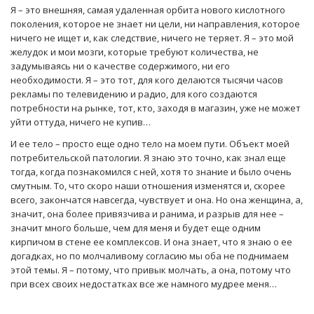
Я – это внешняя, самая удаленная орбита нового кислотного
поколения, которое не знает ни цели, ни направления, которое
ничего не ищет и, как следствие, ничего не теряет. Я – это мой
желудок и мои мозги, которые требуют количества, не
задумываясь ни о качестве содержимого, ни его
необходимости. Я – это тот, для кого делаются тысячи часов
рекламы по телевидению и радио, для кого создаются
потребности на рынке, тот, кто, заходя в магазин, уже не может
уйти оттуда, ничего не купив…
И ее тело – просто еще одно тело на моем пути. Объект моей
потребительской патологии. Я знаю это точно, как знал еще
тогда, когда познакомился с ней, хотя то знание и было очень
смутным. То, что скоро наши отношения изменятся и, скорее
всего, закончатся навсегда, чувствует и она. Но она женщина, а,
значит, она более привязчива и ранима, и разрыв для нее –
значит много больше, чем для меня и будет еще одним
кирпичом в стене ее комплексов. И она знает, что я знаю о ее
догадках, но по молчаливому согласию мы оба не поднимаем
этой темы. Я – потому, что привык молчать, а она, потому что
при всех своих недостатках все же намного мудрее меня…