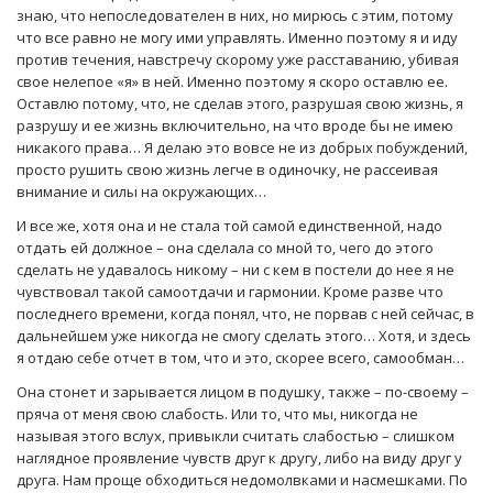
знаю, что непоследователен в них, но мирюсь с этим, потому
что все равно не могу ими управлять. Именно поэтому я и иду
против течения, навстречу скорому уже расставанию, убивая
свое нелепое «я» в ней. Именно поэтому я скоро оставлю ее.
Оставлю потому, что, не сделав этого, разрушая свою жизнь, я
разрушу и ее жизнь включительно, на что вроде бы не имею
никакого права… Я делаю это вовсе не из добрых побуждений,
просто рушить свою жизнь легче в одиночку, не рассеивая
внимание и силы на окружающих…
И все же, хотя она и не стала той самой единственной, надо
отдать ей должное – она сделала со мной то, чего до этого
сделать не удавалось никому – ни с кем в постели до нее я не
чувствовал такой самоотдачи и гармонии. Кроме разве что
последнего времени, когда понял, что, не порвав с ней сейчас, в
дальнейшем уже никогда не смогу сделать этого… Хотя, и здесь
я отдаю себе отчет в том, что и это, скорее всего, самообман…
Она стонет и зарывается лицом в подушку, также – по-своему –
пряча от меня свою слабость. Или то, что мы, никогда не
называя этого вслух, привыкли считать слабостью – слишком
наглядное проявление чувств друг к другу, либо на виду друг у
друга. Нам проще обходиться недомолвками и насмешками. По