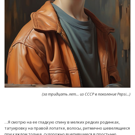
(за тридцать лет… из СССР в поколение
Pepsi…)
…Я смотрю на ее гладкую спину в мелких редких родинках,
татуировку на правой лопатке, волосы, ритмично шевелящиеся
при каждом толчке, судорожно вцепившиеся в простыню