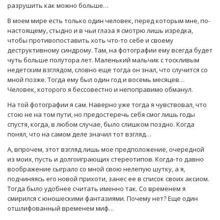
разрушить как можно больше…
В моем мире есть только один человек, перед которым мне, по-
настоящему, стыдно и в чьи глаза я смотрю лишь изредка,
чтобы противопоставить хоть что-то себе и своему
деструктивному синдрому. Там, на фотографии ему всегда будет
чуть больше полутора лет. Маленький мальчик с тоскливым
недетским взглядом, словно еще тогда он знал, что случится со
мной позже. Тогда ему был один год и восемь месяцев…
Человек, которого я бессовестно и непоправимо обманул.
На той фотографии я сам. Наверно уже тогда я чувствовал, что
стою не на том пути, но предостеречь себя смог лишь годы
спустя, когда, в любом случае, было слишком поздно. Когда
понял, что на самом деле значил тот взгляд…
А, впрочем, этот взгляд лишь мое предположение, очередной
из моих, пусть и долгоиграющих стереотипов. Когда-то давно
воображение сыграло со мной свою нелепую шутку, а я,
подчиняясь его новой прихоти, занес ее в список своих аксиом.
Тогда было удобнее считать именно так. Со временем я
смирился с юношескими фантазиями. Почему нет? Еще один
отшлифованный временем миф…