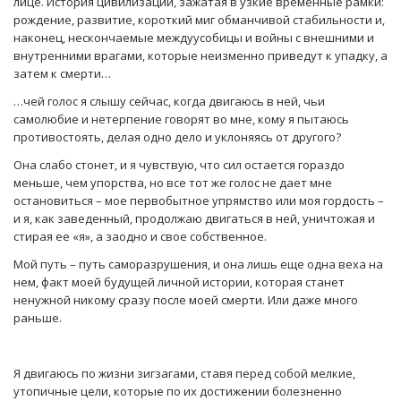
лице. История цивилизации, зажатая в узкие временные рамки:
рождение, развитие, короткий миг обманчивой стабильности и,
наконец, нескончаемые междуусобицы и войны с внешними и
внутренними врагами, которые неизменно приведут к упадку, а
затем к смерти…
…чей голос я слышу сейчас, когда двигаюсь в ней, чьи
самолюбие и нетерпение говорят во мне, кому я пытаюсь
противостоять, делая одно дело и уклоняясь от другого?
Она слабо стонет, и я чувствую, что сил остается гораздо
меньше, чем упорства, но все тот же голос не дает мне
остановиться – мое первобытное упрямство или моя гордость –
и я, как заведенный, продолжаю двигаться в ней, уничтожая и
стирая ее «я», а заодно и свое собственное.
Мой путь – путь саморазрушения, и она лишь еще одна веха на
нем, факт моей будущей личной истории, которая станет
ненужной никому сразу после моей смерти. Или даже много
раньше.
Я двигаюсь по жизни зигзагами, ставя перед собой мелкие,
утопичные цели, которые по их достижении болезненно