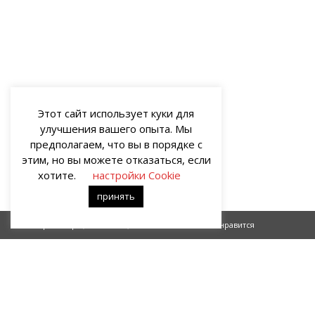
Этот сайт использует куки для
улучшения вашего опыта. Мы
предполагаем, что вы в порядке с
этим, но вы можете отказаться, если
хотите.
настройки Cookie
принять
Альтер систерз (окончание)
Что мне нравится
О НАС
Портал о современных культуре и искусстве «гУрУ». Все права