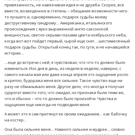
привязанность, не навязчивая идея и не дружба. Скорее, все
вместе, возведенное в степень – обещание возможности чего-
то лучшего и, одновременно, подарок судьбы моему
деструктивному синдрому… Американка, итальянского
происхождения с ярко выраженной англо-саксонской
внешностью, светло-серыми глазами цвета ноябрьского неба,
когда вот-вот пойдет первый, сырой еще снег… шестимесячный
подарок судьбы. Открытый конец так, по сути, и не начавшейся
истории…
…еще до встречи с ней, я чувствовал, что что-то должно было
измениться. Изо дня в день, из недели в неделю, наверно, с
самого начала мая или даже конца апреля это ощущение росло
и крепло, будоража меня все сильнее. Такое чувство еще ни
разу не обманывало меня. Другое дело, что иногда я получал
суррогат вместо того, что ожидал, но признаки были теми же,
что и обычно – что-то должно было произойти. Чувства и
ощущения еще никогда не подводили меня.
А может это я сам притянул ее своим ожиданием… как бабочку
на костер…
Она была сильнее меня… Намного сильнее и мудрее… словно