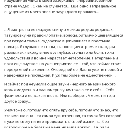
надуманная Алиса в моем зазеркалье… нереализованной
стране чудес… С кем не случается… Еще одно запредельное
ощущение из моего вполне заурядного прошлого…
…Я смотрю на ее гладкую спину в мелких редких родинках,
татуировку на правой лопатке, волосы, ритмично шевелящиеся
при каждом толчке, судорожно вцепившиеся в простыню
пальцы. Я слушаю ее стоны, становящиеся громче с каждым
разом, как я вхожу в нее все глубже, стоны то ли боли, то ли
удовольствия и во мне нарастает нетерпение. Нетерпение и
пока еще смутное, но уже неприятие ее – той, что сейчас стоит
передо мной на коленях. Очередной ее. Давно уже не первой и
наверняка не последней. И уж тем более не единственной…
И сейчас под неумолкающие звуки «черного американского
юга» я медленно и планомерно уничтожаю ее и себя… Себя
физически и ее, как личность. Или наоборот. А может и то, и
другое сразу…
Уничтожаю, потому что опять вру себе, потому что знаю, что
это именно она – та самая единственная, та самая без которой
я уже не смогу ничего продолжить в своей жизни, та, без
которой уже не будет ни меня, ни мира вокруг… Та, ради