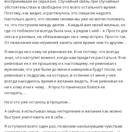
воспринимали их серьезно. Случайная связь при случайных
обстоятельствах в свободное ото всего остального время.
Поэтому, как видно, и растянулось это слишком надолго.
Настолько долго, что своими силами мы уже не могли поломать
то, что построили между делом… Каждый жил своей жизнью, но
где-то поблизости всегда была она, а рядом с ней – я. Просто для
секса и разовых, не обязывающих ни к чему встреч. Просто так.
От нежелания или неумения занять свое время чем-то другим…
Я никогда ни к кому не ревновал ее. И не потому, что всегда
знал, что наступит момент, когда нам придется расстаться. Я не
ревновал ее к ее прошлому и к настоящему, не ревновал к
мужчинам, что уже были до меня и наверняка будут после, не
ревновал к подругам, на которых, в отличие от меня у нее
всегда находилось время и желание видеть. Я не ревновал ее
ни к кому и ни к чему… Я просто панически боялся ее
потерять….
Но и это уже осталось в прошлом…
А сейчас я испытывал лишь нетерпение и желание как можно
быстрее уничтожить ее в себе…
Я оступился всего один раз, позволив нахлынувшим чувствам