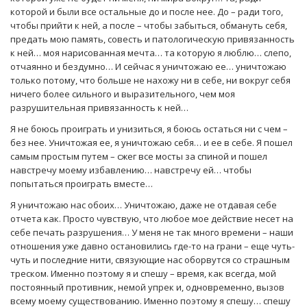
которой и были все остальные до и после нее. До – ради того,
чтобы прийти к ней, а после – чтобы забыться, обмануть себя,
предать мою память, совесть и патологическую привязанность
к ней… моя нарисованная мечта… та которую я люблю… слепо,
отчаянно и бездумно… И сейчас я уничтожаю ее… уничтожаю
только потому, что больше не нахожу ни в себе, ни вокруг себя
ничего более сильного и выразительного, чем моя
разрушительная привязанность к ней…
Я не боюсь проиграть и унизиться, я боюсь остаться ни с чем –
без нее. Уничтожая ее, я уничтожаю себя… и ее в себе. Я пошел
самым простым путем – сжег все мосты за спиной и пошел
навстречу моему избавлению… навстречу ей… чтобы
попытаться проиграть вместе…
Я уничтожаю нас обоих… Уничтожаю, даже не отдавая себе
отчета как. Просто чувствую, что любое мое действие несет на
себе печать разрушения… У меня не так много времени – наши
отношения уже давно остановились где-то на грани – еще чуть-
чуть и последние нити, связующие нас оборвутся со страшным
треском. Именно поэтому я и спешу – время, как всегда, мой
постоянный противник, немой упрек и, одновременно, вызов
всему моему существованию. Именно поэтому я спешу… спешу