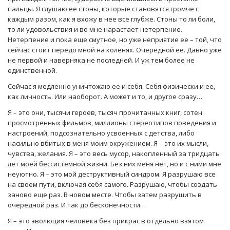
пальцы. Я слушаю ее стоны, которые становятся громче с
каждым разом, как я вхожу в нее все глубже. Стоны то ли боли,
то ли удовольствия и во мне нарастает нетерпение.
Нетерпение и пока еще смутное, но уже неприятие ее – той, что
сейчас стоит передо мной на коленях. Очередной ее. Давно уже
не первой и наверняка не последней. И уж тем более не
единственной.
Сейчас я медленно уничтожаю ее и себя. Себя физически и ее,
как личность. Или наоборот. А может и то, и другое сразу…
Я – это они, тысячи героев, тысяч прочитанных книг, сотен
просмотренных фильмов, миллионы стереотипов поведения и
настроений, подсознательно усвоенных с детства, либо
насильно вбитых в меня моим окружением. Я – это их мысли,
чувства, желания. Я – это весь мусор, накопленный за тридцать
лет моей бессистемной жизни. Без них меня нет, но и с ними мне
неуютно. Я – это мой деструктивный синдром. Я разрушаю все
на своем пути, включая себя самого. Разрушаю, чтобы создать
заново еще раз. В новом месте. Чтобы затем разрушить в
очередной раз. И так до бесконечности…
Я – это эволюция человека без прикрас в отдельно взятом