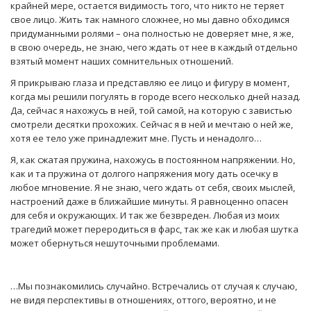
крайней мере, остается видимость того, что никто не теряет
свое лицо. Жить так намного сложнее, но мы давно обходимся
придуманными ролями – она полностью не доверяет мне, я же,
в свою очередь, не знаю, чего ждать от нее в каждый отдельно
взятый момент наших сомнительных отношений.
Я прикрываю глаза и представляю ее лицо и фигуру в момент,
когда мы решили погулять в городе всего несколько дней назад.
Да, сейчас я нахожусь в ней, той самой, на которую с завистью
смотрели десятки прохожих. Сейчас я в ней и мечтаю о ней же,
хотя ее тело уже принадлежит мне. Пусть и ненадолго…
Я, как сжатая пружина, нахожусь в постоянном напряжении. Но,
как и та пружина от долгого напряжения могу дать осечку в
любое мгновение. Я не знаю, чего ждать от себя, своих мыслей,
настроений даже в ближайшие минуты. Я равноценно опасен
для себя и окружающих. И так же безвреден. Любая из моих
трагедий может переродиться в фарс, так же как и любая шутка
может обернуться нешуточными проблемами.
…Мы познакомились случайно. Встречались от случая к случаю,
не видя перспективы в отношениях, оттого, вероятно, и не