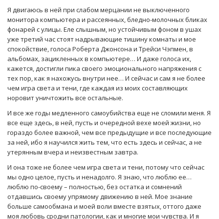
Я двигаюсь в ней при слабом мерцании не выключенного
монитора компьютера и рассеянных, бледно-молочных бликах
фонарей с улицы. Еле слышным, но устойчивым фоном в ушах
уже третий час стоят надрывающие тишину комнаты и мое
спокойствие, голоса Роберта Джонсона и Трейси Чэпмен, в
альбомах, зацикленных в компьютере… И даже голоса их,
кажется, достигли пика своего эмоционального напряжения с
тех пор, как я нахожусь внутри нее… И сейчас и сам я не более
чем игра света и тени, где каждая из моих составляющих
норовит уничтожить все остальные.
И все же годы медленного самоубийства еще не сломили меня. Я
все еще здесь, в ней, пусть и очередной вехе моей жизни, но
гораздо более важной, чем все предыдущие и все последующие
за ней, ибо я научился жить тем, что есть здесь и сейчас, а не
утерянным вчера и неизвестным завтра.
И она тоже не более чем игра света и тени, потому что сейчас
мы одно целое, пусть и ненадолго. Я знаю, что люблю ее…
люблю по-своему – полностью, без остатка и сомнений
отдавшись своему упрямому движению в ней. Мое знание
больше самообмана и моей воли вместе взятых, оттого даже
моя любовь сродни патологии, как и многие мои чувства. И я