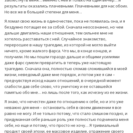
захлестнуть меня… именно с ней и только на один вечер… и
результаты оказались плачевными. Плачевными для нас обоих.
Но все же в большей степени для меня…
Я ломал свою жизнь в одиночестве, пока не появилась она, и я
бездумно потащил ее за собой. Сначала неосознанно, но чем
дальше двигались наши отношения, тем сильнее мне не
хотелось расставаться с ней. Случайное знакомство,
переросшее в нашу трагедию, из которой не могло выйти
ничего, кроме жалкого фарса. Что мы, в конце концов, и
получили. Но мы пошли гораздо дальше и общими усилиями
даже фарс сумели превратить в теперь уже настоящую
трагедию. Сначала она, полностью сломав сложившийся в моей
жизни, неведомый даже мне порядок, и потом уже я сам –
предчувствуя исход наших отношений, в очередной момент
слабости дав себе слово, что уничтожу и ее оставшейся
памятью обо мне… но лишь после того, как исчезну из ее жизни.
Я знаю, что нечестен даже по отношению к себе, но и это уже
неважно для меня – остановить себя в своем движении я все
равно не могу. И не только потому, что стало слишком поздно, и
придуманная себе раньше роль уже полностью подчинила меня
себе, но еще и потому, что просто не хочу… Я тривиальный
продукт своей эпохи, ее массовое изделие, отражение своего