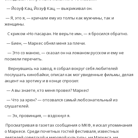
— Йозуф Кац, Йозуф Кац, — выкрикивал он.
— Я, это я, — кричали ему из толпы как мужчины, так и
женщины.
С криком «Но пасаран. Не верьте им», — я бросился обратно.
— Биен, — Маркес обнял меня за плечи.
— Это со маною, — сказал он на ломаном русском и ему не
посмели перечить.
Вернувшись на завод, я собрал вокруг себя любителей
послушать кинобайки, описал как мог увиденные фильмы, делая
акцент на эротику и в конце спросил:
— А вы знаете, кто меня провел? Маркес!
— Что за хрен? — отозвался самый любознательный из
слушателей.
— Эх, провинция, — вздохнул я.
Просматривая в газетах сообщения о МКФ, я искал упоминания
о Маркесе. Среди почетных гостей фестиваля, известных
деятелей советской и мировой культуры, ни Маркеса, ни