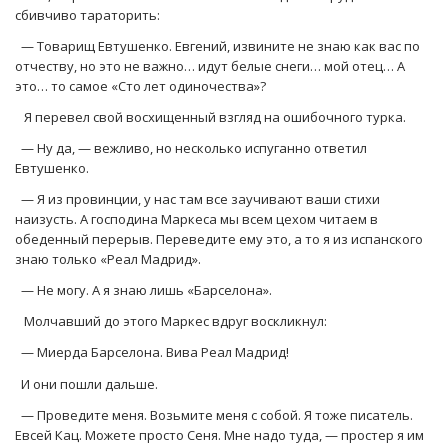
сбивчиво тараторить:
— Товарищ Евтушенко. Евгений, извините не знаю как вас по
отчеству, но это не важно… идут белые снеги… мой отец… А
это… то самое «Сто лет одиночества»?
Я перевел свой восхищенный взгляд на ошибочного турка.
— Ну да, — вежливо, но несколько испуганно ответил
Евтушенко.
— Я из провинции, у нас там все заучивают ваши стихи
наизусть. А господина Маркеса мы всем цехом читаем в
обеденный перерыв. Переведите ему это, а то я из испанского
знаю только «Реал Мадрид».
— Не могу. А я знаю лишь «Барселона».
Молчавший до этого Маркес вдруг воскликнул:
— Миерда Барселона. Вива Реал Мадрид!
И они пошли дальше.
— Проведите меня. Возьмите меня с собой. Я тоже писатель.
Евсей Кац. Можете просто Сеня. Мне надо туда, — простер я им