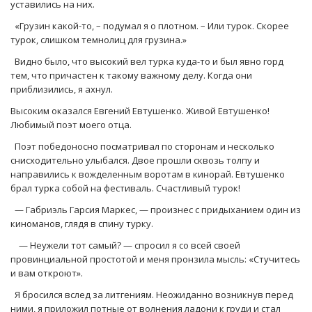
уставились на них.
«Грузин какой-то, – подумал я о плотном. – Или турок. Скорее
турок, слишком темнолиц для грузина.»
Видно было, что высокий вел турка куда-то и был явно горд
тем, что причастен к такому важному делу. Когда они
приблизились, я ахнул.
Высоким оказался Евгений Евтушенко. Живой Евтушенко!
Любимый поэт моего отца.
Поэт победоносно посматривал по сторонам и несколько
снисходительно улыбался. Двое прошли сквозь толпу и
направились к вожделенным воротам в кинорай. Евтушенко
брал турка собой на фестиваль. Счастливый турок!
— Габриэль Гарсия Маркес, — произнес с придыханием один из
киноманов, глядя в спину турку.
— Неужели тот самый? — спросил я со всей своей
провинциальной простотой и меня пронзила мысль: «Стучитесь
и вам откроют».
Я бросился вслед за литгениям. Неожиданно возникнув перед
ними, я приложил потные от волнения ладони к груди и стал