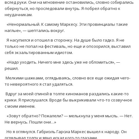
вслед руки. Они на мгновение остановились, словно собирались
обернуться, но проследовали внутрь. Я побрел обратно к
неудачникам.
«Ненормальный. К самому Маркесу. Эти провинциалы такие
наглые», — шептались вокруг.
Я насупился и отошел в сторонку. На душе было гадко. Я не
только не попал на фестиваль, но еще и опозорился, выставил
себя экзальтированным идиотом.
«Надо уходить. Ничего мне здесь уже не обломиться», —
решил.
Мелкими шажками, оглядываясь, словно все еще ожидая чего-
то невероятного я стал удаляться.
Вдруг за моей спиной в толпе киноманов раздались какие-то
крики. Я прислушался. Вроде бы выкрикивали что-то созвучное
с моим именем.
«Зовут обратно? Пожалели? — мелькнула у меня мысль. — Нет.
Не вернусь. Пошли они…»
Но я оглянулся. Габриэль Гарсиа Маркес вышел к народу. Он
оглядывал толпу и явно искал кого-то глазами.