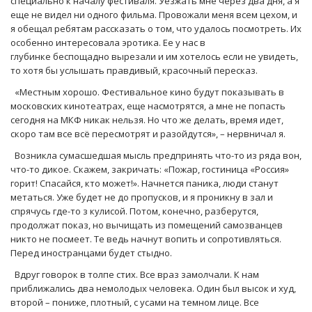
специально к началу фестиваля. Уезжать мне через два дня, а я
еще не видел ни одного фильма. Провожали меня всем цехом, и
я обещал ребятам рассказать о том, что удалось посмотреть. Их
особенно интересовала эротика. Ее у нас в
глубинке беспощадно вырезали и им хотелось если не увидеть,
то хотя бы услышать правдивый, красочный пересказ.
«Местным хорошо. Фестивальное кино будут показывать в
московских кинотеатрах, еще насмотрятся, а мне не попасть
сегодня на МКФ никак нельзя. Но что же делать, время идет,
скоро там все всё пересмотрят и разойдутся», – нервничал я.
Возникла сумасшедшая мысль предпринять что-то из ряда вон,
что-то дикое. Скажем, закричать: «Пожар, гостиница «Россия»
горит! Спасайся, кто может!». Начнется паника, люди станут
метаться. Уже будет не до пропусков, и я проникну в зал и
спрячусь где-то з кулисой. Потом, конечно, разберутся,
продолжат показ, но вычищать из помещений самозванцев
никто не посмеет. Те ведь начнут вопить и сопротивляться.
Перед иностранцами будет стыдно.
Вдруг говорок в толпе стих. Все враз замолчали. К нам
приближались два немолодых человека. Один был высок и худ,
второй – пониже, плотный, с усами на темном лице. Все