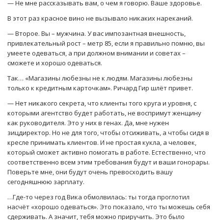
— Не мне рассказывать вам, о чем я говорю. Ваше здоровье.
В этот раз красное вино не вызывало никаких нареканий.
— Второе. Вы – мужчина. У вас импозантная внешность,
привлекательный рост – метр 85, если я правильно помню, вы
умеете одеваться, а при должном внимании и советах –
сможете и хорошо одеваться.
Так… «Магазины любезны не к людям. Магазины любезны
только к кредитным карточкам». Ричард Гир шлёт привет.
— Нет никакого секрета, что клиенты того круга и уровня, с
которыми агентство будет работать, не воспримут женщину
как руководителя. Это у них в генах. Да, мне нужен
зицдиректор. Но не для того, чтобы отсиживать, а чтобы сидя в
кресле принимать клиентов. И не простая кукла, а человек,
который сможет активно помогать в работе. Естественно, что
соответственно всем этим требования будут и ваши гонорары.
Поверьте мне, они будут очень превосходить вашу
сегодняшнюю зарплату.
…Где-то через год Вика обмолвилась: ты тогда проглотил
насчёт «хорошо одеваться». Это показало, что ты можешь себя
сдерживать. А значит, тебя можно приручить. Это было