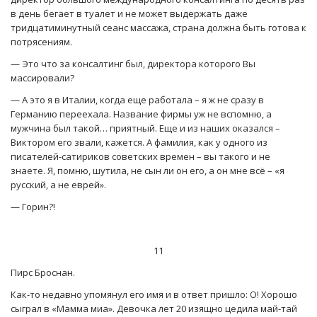
в день бегает в туалет и не может выдержать даже
тридцатиминутный сеанс массажа, страна должна быть готова к
потрясениям.
— Это что за консалтинг был, директора которого Вы
массировали?
— А это я в Италии, когда еще работала – я ж не сразу в
Германию переехала. Название фирмы уж не вспомню, а
мужчина был такой… приятный. Еще и из наших оказался –
Виктором его звали, кажется. А фамилия, как у одного из
писателей-сатириков советских времен – вы такого и не
знаете. Я, помню, шутила, не сын ли он его, а он мне всё – «я
русский, а не еврей».
— Горин?!
11
Пирс Броснан.
Как-то недавно упомянул его имя и в ответ пришло: О! Хорошо
сыграл в «Мамма миа». Девочка лет 20 изящно цедила май-тай