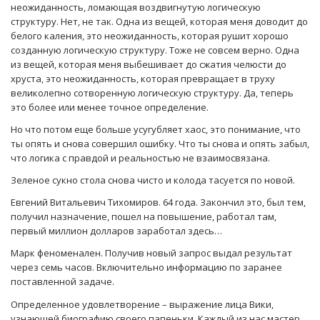
неожиданность, ломающая воздвигнутую логическую
структуру. Нет, не так. Одна из вещей, которая меня доводит до
белого каления, это неожиданность, которая рушит хорошо
созданную логическую структуру. Тоже не совсем верно. Одна
из вещей, которая меня выбешивает до сжатия челюсти до
хруста, это неожиданность, которая превращает в труху
великолепно сотворенную логическую структуру. Да, теперь
это более или менее точное определение.
Но что потом еще больше усугубляет хаос, это понимание, что
ты опять и снова совершил ошибку. Что ты снова и опять забыл,
что логика с правдой и реальностью не взаимосвязана.
Зеленое сукно стола снова чисто и колода тасуется по новой.
Евгений Витальевич Тихомиров. 64 года. Закончил это, был тем,
получил назначение, пошел на повышение, работал там,
первый миллион долларов заработал здесь…
Марк феноменален. Получив новый запрос выдал результат
через семь часов. Включительно информацию по заранее
поставленной задаче.
Определенное удовлетворение – выражение лица Вики,
узнающей биографию своего папеньки. Каждый из нас мастер