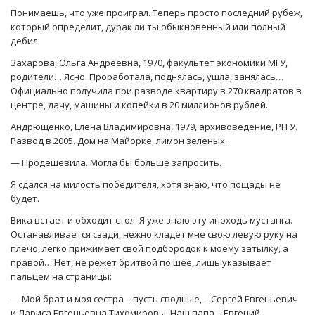
Понимаешь, что уже проиграл. Теперь просто последний рубеж,
который определит, дурак ли ты обыкновенный или полный
дебил.
Захарова, Ольга Андреевна, 1970, факультет экономики МГУ,
родители… Ясно. Проработала, поднялась, ушла, занялась…
Официально получила при разводе квартиру в 270 квадратов в
центре, дачу, машины и копейки в 20 миллионов рублей.
Андрющенко, Елена Владимировна, 1979, архивоведение, РГГУ.
Развод в 2005. Дом на Майорке, лимон зеленых.
— Продешевила. Могла бы больше запросить.
Я сдался на милость победителя, хотя знаю, что пощады не
будет.
Вика встает и обходит стол. Я уже знаю эту иноходь мустанга.
Останавливается сзади, нежно кладет мне свою левую руку на
плечо, легко прижимает свой подбородок к моему затылку, а
правой… Нет, не режет бритвой по шее, лишь указывает
пальцем на страницы:
— Мой брат и моя сестра – пусть сводные, – Сергей Евгеньевич
и Лариса Евгеньевна Тихомировы. Наш папа – Евгений