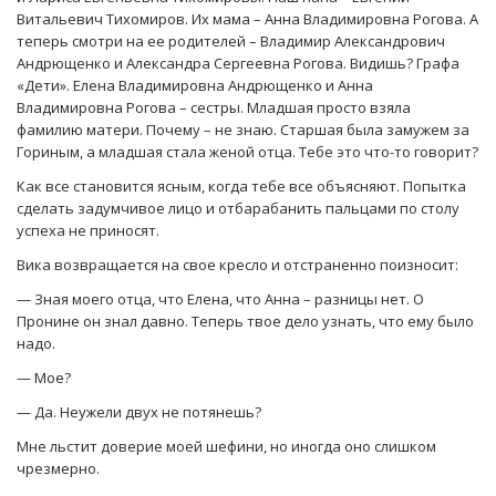
Витальевич Тихомиров. Их мама – Анна Владимировна Рогова. А
теперь смотри на ее родителей – Владимир Александрович
Андрющенко и Александра Сергеевна Рогова. Видишь? Графа
«Дети». Елена Владимировна Андрющенко и Анна
Владимировна Рогова – сестры. Младшая просто взяла
фамилию матери. Почему – не знаю. Старшая была замужем за
Гориным, а младшая стала женой отца. Тебе это что-то говорит?
Как все становится ясным, когда тебе все объясняют. Попытка
сделать задумчивое лицо и отбарабанить пальцами по столу
успеха не приносят.
Вика возвращается на свое кресло и отстраненно поизносит:
— Зная моего отца, что Елена, что Анна – разницы нет. О
Пронине он знал давно. Теперь твое дело узнать, что ему было
надо.
— Мое?
— Да. Неужели двух не потянешь?
Мне льстит доверие моей шефини, но иногда оно слишком
чрезмерно.