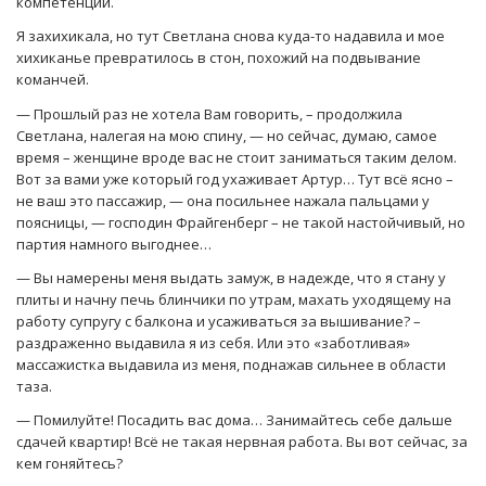
компетенции.
Я захихикала, но тут Светлана снова куда-то надавила и мое
хихиканье превратилось в стон, похожий на подвывание
команчей.
— Прошлый раз не хотела Вам говорить, – продолжила
Светлана, налегая на мою спину, — но сейчас, думаю, самое
время – женщине вроде вас не стоит заниматься таким делом.
Вот за вами уже который год ухаживает Артур… Тут всё ясно –
не ваш это пассажир, — она посильнее нажала пальцами у
поясницы, — господин Фрайгенберг – не такой настойчивый, но
партия намного выгоднее…
— Вы намерены меня выдать замуж, в надежде, что я стану у
плиты и начну печь блинчики по утрам, махать уходящему на
работу супругу с балкона и усаживаться за вышивание? –
раздраженно выдавила я из себя. Или это «заботливая»
массажистка выдавила из меня, поднажав сильнее в области
таза.
— Помилуйте! Посадить вас дома… Занимайтесь себе дальше
сдачей квартир! Всё не такая нервная работа. Вы вот сейчас, за
кем гоняйтесь?