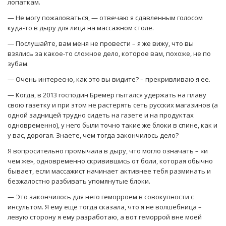
лопаткам.
— Не могу пожаловаться, — отвечаю я сдавленным голосом
куда-то в дыру для лица на массажном столе.
— Послушайте, вам меня не провести – я же вижу, что вы
взялись за какое-то сложное дело, которое вам, похоже, не по
зубам.
— Очень интересно, как это вы видите? – прекривливаю я ее.
— Когда, в 2013 господин Бремер пытался удержать на плаву
свою газетку и при этом не растерять сеть русских магазинов (а
одной задницей трудно сидеть на газете и на продуктах
одновременно), у него были точно такие же блоки в спине, как и
у вас, дорогая. Знаете, чем тогда закончилось дело?
Я вопросительно промычала в дыру, что могло означать – «и
чем же», одновременно скривившись от боли, которая обычно
бывает, если массажист начинает активнее тебя разминать и
безжалостно разбивать упомянутые блоки.
— Это закончилось для него геморроем в совокупности с
инсультом. Я ему еще тогда сказала, что я не волшебница –
левую сторону я ему разработаю, а вот геморрой вне моей