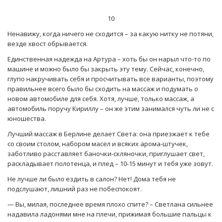
10
Ненавижу, когда ничего не сходится – за какую нитку не потяни,
везде хвост обрывается.
Единственная надежда на Артура – хоть бы он нарыл что-то по
машине и можно было бы закрыть эту тему. Сейчас, конечно,
глупо накручивать себя и просчитывать все варианты, поэтому
правильнее всего было бы сходить на массаж и подумать о
новом автомобиле для себя. Хотя, лучше, только массаж, а
автомобиль поручу Кириллу – он же этим занимался чуть ли не с
юношества.
Лучший массаж в Берлине делает Света: она приезжает к тебе
со своим столом, набором масел и всяких арома-штучек,
заботливо расставляет баночки-скляночки, приглушает свет,
раскладывает полотенца, и плед – 10-15 минут и тебя уже зовут.
Не лучше ли было ездить в салон? Нет! Дома тебя не
подслушают, лишний раз не побеспокоят.
— Вы, милая, последнее время плохо спите? – Светлана сильнее
надавила ладонями мне на плечи, прижимая большие пальцы к