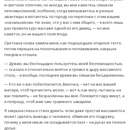
и светских сплетнях, но иногда, вы мне кажетесь слишком
легкомысленной, особенно, когда ввязываетесь в разные
авантюры и мотаетесь по городу на перегонки с этим вашим
«начальником». Не знаю, что у вас с ним общего, – я всего лишь
раз провела курс массаже одной из его девиц, — но мне
кажется, он не вашего поля ягода.
Светлана снова замяла меня, как подошедшее опарное тесто,
потом перешла на похлопывания и поглаживания, накрыла
пледом и отошла.
— Думаю, вы беспощадно пользуетесь моей беспомощностью,
— сказала я относительно внятно и громко в дыру массажного
стола, – и вообще, последнее время вы слишком бесцеремонны.
— Кто же о вас побеспокоится, Викочка, – нет на вас вашей
матери, чтоб прочистить мозги, — вот я, как могу, пытаюсь на
вас повлиять – не безразличны вы мне. Полежите пару минут, а
я попрошу, чтоб вам чаю травяного заварили.
Я закрыла глаза и стала думать: если даже простая массажистка
может сделать выводы о человеке, обминая его подружку,
почему у меня никак не складывается пазл – на руках же полное
досье.