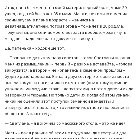
Итак, папа был женат на моей матери: первый брак, маме 20,
ушел, когда ей было лет 35 к маме Машки, не сильно изменил
своим вкусам в плане возраста – женился на
девятнадцатилетней, потом Рогова – тоже лет в 20 родила.
Получается, она сейчас моего возраста вообще, может, чуть
младше – надо еще раз в документы глянуть.
Да, папенька – ходок еще тот.
— Позвольте дать вам пару советов – голос Светланы вырвал
меня из размышлений, – первый – резко не вставайте, – голова
закружится, а второй – не копайтесь в семейном прошлом –
будете разочарованы. Я знала двух сестер, которые из мести
вышли замуж за насильников их матери (они к тому времени
уважаемыми людьми стали – депутатами), а потом довели их до
разорения и тюрьмы. Но только дети их, когда об этом узнали,
никак не оценили этот поступок семейной вендетты и
отвернулись от них за то, что лишили их отцов и положения в
обществе. А ваш отец…
— Светлана, – я вскочила со массажного стола, – это же идея!
Месть – как я раньше об этом не подумала: две сестры и два