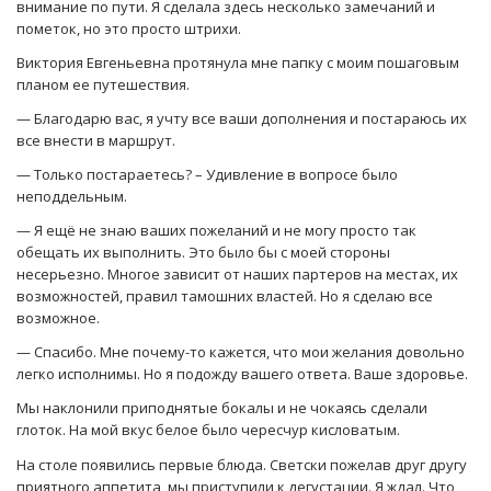
внимание по пути. Я сделала здесь несколько замечаний и
пометок, но это просто штрихи.
Виктория Евгеньевна протянула мне папку с моим пошаговым
планом ее путешествия.
— Благодарю вас, я учту все ваши дополнения и постараюсь их
все внести в маршрут.
— Только постараетесь? – Удивление в вопросе было
неподдельным.
— Я ещё не знаю ваших пожеланий и не могу просто так
обещать их выполнить. Это было бы с моей стороны
несерьезно. Многое зависит от наших партеров на местах, их
возможностей, правил тамошних властей. Но я сделаю все
возможное.
— Спасибо. Мне почему-то кажется, что мои желания довольно
легко исполнимы. Но я подожду вашего ответа. Ваше здоровье.
Мы наклонили приподнятые бокалы и не чокаясь сделали
глоток. На мой вкус белое было чересчур кисловатым.
На столе появились первые блюда. Светски пожелав друг другу
приятного аппетита, мы приступили к дегустации. Я ждал. Что