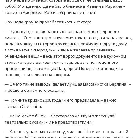
партнёра по бизнесу, которые вроде бы не связаны между
собой. У отца никогда не было бизнеса в Италии и Израиле –
только в Америке… Россия, Украина не в счет.
Нам надо срочно проработать этих сестер!
— Чувствую, надо добавить в ваш чай немного здравого
смысла, – Светлана протянула мне халат, а когда я запахнулась,
подала чашку, в которой кружились, прижимаясь друг к другу
листья мяты и смородины, – вы не желаете признавать
очевидные вещи – весь этот ворох документов на кухонном
столе, которые вы «едите» теперь вместо полноценного
приема пищи, – это «ящик Пандоры»! Поверьте, я знаю, что
говорю, – выпалила она с жаром.
— С чего такие выводы делает лучшая массажистка Берлина? –
я решила ее немного осадить.
— Помните кризис 2008 года? Я его предвидела, – важно
заявила Светлана.
— Да не может быть! – я отставила чашку и всплеснула
театрально руками, – и не предотвратили?!
— Кто послушает массажистку, милочка! Но если генеральный
директор большого международного консалтинга по десять раз