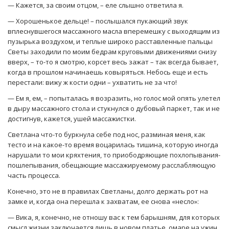
— Кажется, за своим отцом, – еле слышно ответила я.
— Хорошенькое дельце! – послышался пукающий звук
вплеснувшегося массажного масла вперемешку с выходящим из
пузырька воздухом, и теплые широко расставленные пальцы
Светы заходили по моим бедрам круговыми движениями снизу
вверх, – то-то я смотрю, корсет весь зажат – так всегда бывает,
когда в прошлом начинаешь ковыряться. Небось еще и есть
перестали: вижу ж кости одни – ухватить не за что!
— Ем я, ем, – попыталась я возразить, но голос мой опять улетел
в дыру массажного стола и стукнулся о дубовый паркет, так и не
достигнув, кажется, ушей массажистки.
Светлана что-то буркнула себе под нос, разминая меня, как
тесто и на какое-то время воцарилась тишина, которую иногда
нарушали то мои кряхтения, то приободряющие похлопывания-
пошлепывания, обещающие массажируемому расслабляющую
часть процесса.
Конечно, это не в правилах Светланы, долго держать рот на
замке и, когда она перешла к захватам, ее снова «несло»:
— Вика, я, конечно, не отношу вас к тем барышням, для которых
смысл жизни заключается лишь в новом платье, омаре на ужин