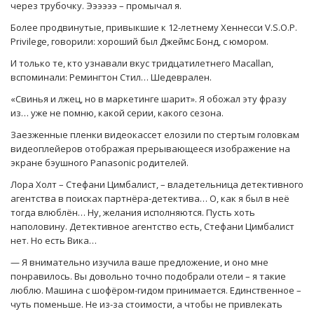
через трубочку. Ээээээ – промычал я.
Более продвинутые, привыкшие к 12-летнему Хеннесси V.S.O.P.
Privilege, говорили: хороший был Джеймс Бонд, с юмором.
И только те, кто узнавали вкус тридцатилетнего Macallan,
вспоминали: Ремингтон Стил… Шедеврален.
«Свинья и лжец, но в маркетинге шарит». Я обожал эту фразу
из… уже не помню, какой серии, какого сезона.
Заезженные пленки видеокассет елозили по стертым головкам
видеоплейеров отображая прерывающееся изображение на
экране бэушного Panasonic родителей.
Лора Холт – Стефани Цимбалист, – владетельница детективного
агентства в поисках партнёра-детектива… О, как я был в неё
тогда влюблён… Ну, желания исполняются. Пусть хоть
наполовину. Детективное агентство есть, Стефани Цимбалист
нет. Но есть Вика…
— Я внимательно изучила ваше предложение, и оно мне
понравилось. Вы довольно точно подобрали отели – я такие
люблю. Машина с шофёром-гидом принимается. Единственное –
чуть поменьше. Не из-за стоимости, а чтобы не привлекать