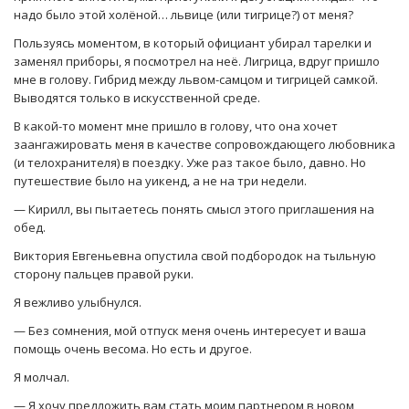
надо было этой холёной… львице (или тигрице?) от меня?
Пользуясь моментом, в который официант убирал тарелки и
заменял приборы, я посмотрел на неё. Лигрица, вдруг пришло
мне в голову. Гибрид между львом-самцом и тигрицей самкой.
Выводятся только в искусственной среде.
В какой-то момент мне пришло в голову, что она хочет
заангажировать меня в качестве сопровождающего любовника
(и телохранителя) в поездку. Уже раз такое было, давно. Но
путешествие было на уикенд, а не на три недели.
— Кирилл, вы пытаетесь понять смысл этого приглашения на
обед.
Виктория Евгеньевна опустила свой подбородок на тыльную
сторону пальцев правой руки.
Я вежливо улыбнулся.
— Без сомнения, мой отпуск меня очень интересует и ваша
помощь очень весома. Но есть и другое.
Я молчал.
— Я хочу предложить вам стать моим партнером в новом