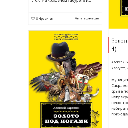
стоял на крашеном табурете и...
Читать дальше
8
Нравится
Золото
4)
Алексей З
7 августа, 
Муницип
Сакрамен
срыва п
непрекр
неконтр
избирате
приходили