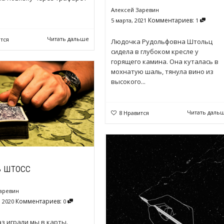
Алексей Заревин
Комментариев:
5 марта, 2021
1
Читать дальше
тся
Людочка Рудольфовна Штольц
сидела в глубоком кресле у
горящего камина. Она куталась в
мохнатую шаль, тянула вино из
высокого...
Читать даль
8
Нравится
в штосс
аревин
Комментариев:
 2020
0
аз играли мы в карты.