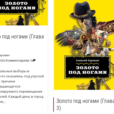
 под ногами (Глава
аревин
Комментариев:
2020
0
альные выборы в
то оказались под угрозой
о причине
ащающегося
олируемого перемещения
лей. Каждый день в город
Золото под ногами (Глав
,...
3)