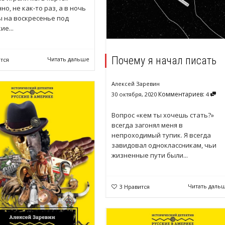
но, не как-то раз, а в ночь
ы на воскресенье под
ие...
Почему я начал писать
Читать дальше
тся
Алексей Заревин
Комментариев:
30 октября, 2020
4
Вопрос «кем ты хочешь стать?»
всегда загонял меня в
непроходимый тупик. Я всегда
завидовал одноклассникам, чьи
жизненные пути были...
Читать даль
3
Нравится