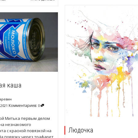
ая каша
аревин
Комментариев:
 2021
0
вой Митька первым делом
на незнакомого
Людочка
та с красной повязкой на
На повязку через трафарет