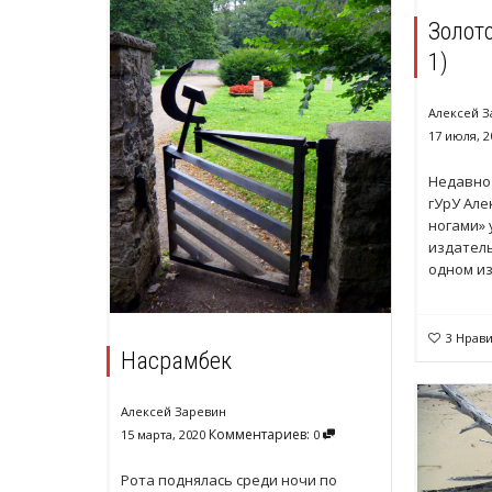
Золото
1)
Алексей З
17 июля, 2
Недавно 
гУрУ Але
ногами» 
издатель
одном из
3
Нрави
Насрамбек
Алексей Заревин
Комментариев:
15 марта, 2020
0
Рота поднялась среди ночи по