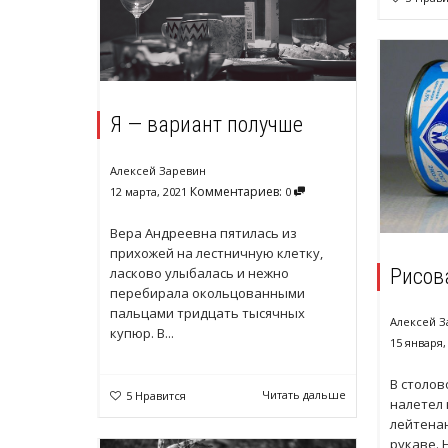
Я — вариант получше
Алексей Заревин
Комментариев:
12 марта, 2021
0
Вера Андреевна пятилась из
прихожей на лестничную клетку,
Рисов
ласково улыбалась и нежно
перебирала окольцованными
пальцами тридцать тысячных
Алексей З
купюр. В...
15 января,
В столо
Читать дальше
5
Нравится
налетел 
лейтенан
рукаве. 