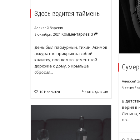
Здесь водится таймень
Алексей Заревин
Комментариев:
8 октября, 2021
3
День был пасмурный, тихий. Акимов
аккуратно прикрыл за собой
калитку, прошел по цементной
Сумер
дорожке к дому. У крыльца
сбросил...
Алексей З
3 сентября
Читать дальше
10
Нравится
В детств
верил в 
Ленина, 
по...
3
Нрави