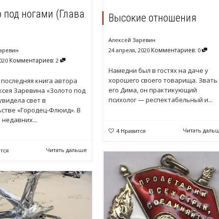
 под ногами (Глава
Высокие отношения
Алексей Заревин
Комментариев:
аревин
24 апреля, 2020
0
Комментариев:
020
2
Намедни был в гостях на даче у
хорошего своего товарища. Звать
последняя книга автора
его Дима, он практикующий
ксея Заревина «Золото под
психолог — респектабельный и...
увидела свет в
стве «Городец-Флюид». В
 недавних...
Читать даль
4
Нравится
Читать дальше
тся