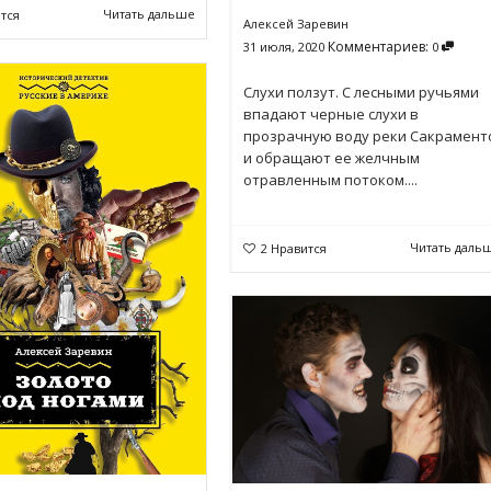
Читать дальше
тся
Алексей Заревин
Комментариев:
31 июля, 2020
0
Слухи ползут. С лесными ручьями
впадают черные слухи в
прозрачную воду реки Сакрамент
и обраща­ют ее желчным
отравленным потоком....
Читать даль
2
Нравится