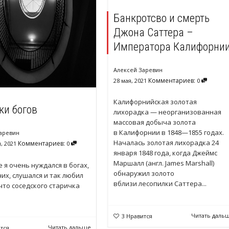
Банкротсво и смерть
Джона Саттера –
Императора Калифорни
Алексей Заревин
Комментариев:
28 мая, 2021
0
Калифорнийская золотая
ки богов
лихорадка — неорганизованная
массовая добыча золота
в Калифорнии в 1848—1855 годах.
аревин
Началась золотая лихорадка 24
Комментариев:
, 2021
0
января 1848 года, когда Джеймс
Маршалл (англ. James Marshall)
е я очень нуждался в богах,
обнаружил золото
них, слушался и так любил
вблизи лесопилки Саттера...
что соседского старичка
Читать даль
3
Нравится
Читать дальше
тся