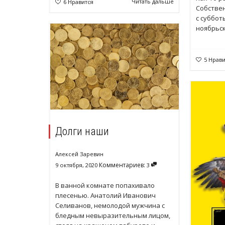
Читать дальше
6
Нравится
Собствен
с суббот
ноябрьск
5
Нрави
Долги наши
Алексей Заревин
Комментариев:
9 октября, 2020
3
В ванной комнате попахивало
плесенью. Анатолий Иванович
Селиванов, немолодой мужчина с
бледным невыразительным лицом,