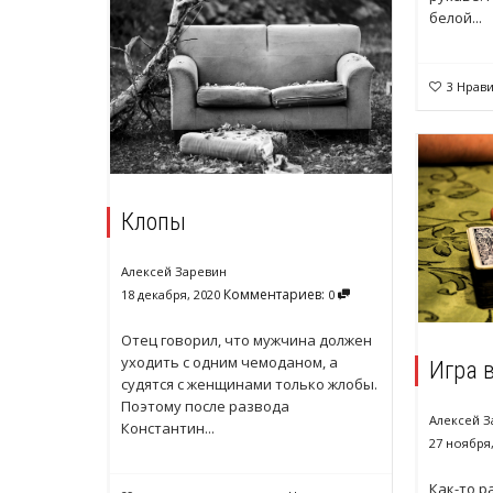
белой...
3
Нрави
Клопы
Алексей Заревин
Комментариев:
18 декабря, 2020
0
Отец говорил, что мужчина должен
уходить с одним чемоданом, а
Игра 
судятся с женщинами только жлобы.
Поэтому после развода
Алексей З
Константин...
27 ноября,
Как-то р