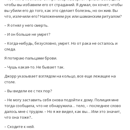
чтобы вы избавили его от страданий. Я думал, он хочет, чтобы
вы убили его до того, как это сделает болезнь, но он жив. Вы
что, излечили его? Наложением рук или шаманским ритуалом?
– Я отнял у него смерть.
– И он больше не умрет?
– Когда-нибудь, безусловно, умрет. Но от рака не осталось и
следа.
Я потираю пальцами брови.
– Чушь какая-то. Не бывает так.
Джорр указывает взглядом на кольцо, все еще лежащее на
столе.
– Вы видели ее с тех пор?
– Не могу заставить себя снова подойти к дому. Полиция мне
тогда сообщила, что не обнаружила… тело, – последнее слово
далось мне с трудом. – Но я же видел, как вы… Или это значит,
что она тоже?..
– Сходите к ней.