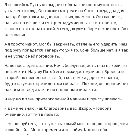
Я не ошибся. Пусть он выдает себя за заезжего музыканта, я
узнал его взгляд. Он так же смотрел и на Соню, тогда, два дня
назад. Я прятался за дверью, стоял, окаменев. Он склонился,
пальцы на ее шее, и смотрел задумчиво так, с интересом,
словно на экспонат какой. А сегодня уже в баре песни поет. Вот
же сволочь.
А я просто идиот. Мог бы закричать, отвлечь его, ударить, чем
под руку попадется. Теперь-то уж что. Сони больше нет, а я так
и не успел с ней поговорить.
Надо проследить за ним. Ночь безлунная, хоть глаз выколи, он
не заметит. На углу Пятой его поджидает мужчина. Вроде и не
старый, но полностью лысый, в костюме и дорогом пальто,
будто на ужин с президентом собрался. Похоже, он нервничает:
на часы поглядывает и по сторонам озирается.
Я ныряю в тень припаркованной машины и прислушиваюсь.
– Даже не знаю, как благодарить вас, Джорр, – говорит,
очевидно, тот тип в пальто.
– Не волнуйтесь, – это уже знакомый мне голос, до отвращения
спокойный. – Много времени я не займу. Как вы себя