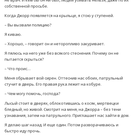
не врач. И кем бы он ни был, людей убивать нельзя, даже по их
собственной просьбе.
Когда Джорр появляется на крыльце, я стою у ступеней.
– Вы вызвали полицию?
Я киваю.
– Хорошо, – говорит он и неторопливо закуривает.
Я пялюсь на него уже без всякого стеснения. Почему он не
пытается скрыться?
– Что проис…
Меня обрывает вой сирен. Оттеснив нас обоих, патрульный
стучит в дверь. Его правая рука лежит на кобуре.
– Чем могу помочь, господа?
Лысый стоит в дверях, облокотившись о косяк, мертвецки
бледный, но живой. Смотрит на меня, на Джорра – без тени
узнавания, затем на патрульного. Приглашает нас зайти в дом.
Я делаю шаг назад. И еще один. Потом разворачиваюсь и
быстро иду прочь.