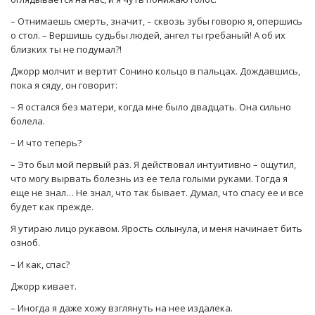
– Отнимаешь смерть, значит, – сквозь зубы говорю я, опершись
о стол. – Вершишь судьбы людей, ангел ты гребаный! А об их
близких ты не подумал?!
Джорр молчит и вертит Сонино кольцо в пальцах. Дождавшись,
пока я сяду, он говорит:
– Я остался без матери, когда мне было двадцать. Она сильно
болела.
– И что теперь?
– Это был мой первый раз. Я действовал интуитивно – ощутил,
что могу вырвать болезнь из ее тела голыми руками. Тогда я
еще не знал… Не знал, что так бывает. Думал, что спасу ее и все
будет как прежде.
Я утираю лицо рукавом. Ярость схлынула, и меня начинает бить
озноб.
– И как, спас?
Джорр кивает.
– Иногда я даже хожу взглянуть на нее издалека.