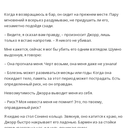
Когда я возвращаюсь в бар, он сидит на прежнем месте. Пару
мгновений я всерьез раздумываю, не придушить ли его,
незаметно подойдя сзади.
– Видите, я сказал вам правду, – произносит Джорр, лишь
только я встаю напротив. – Я никого не убивал.
Мне кажется, сейчас я мог бы убить его одним взглядом. Шумно
выдохнув, я говорю:
– Она прогнала меня. Черт возьми, она меня даже не узнала!
– Болезнь может развиваться месяцы или годы. Когда она
покидает тело, память за этот период может пострадать. Есть
определенный риск, но он оправдан.
Невозмутимость Джорра выводит меня из себя.
– Риск?! Моя невеста меня не помнит! Это, по-твоему,
оправданный риск?
Я кидаю на стол Сонино кольцо. Звякнув, оно катится к краю, но
Джорр быстро накрывает его ладонью. Бармен из-за стойки
оглядывается на нас, и я чуть понижаю голос.