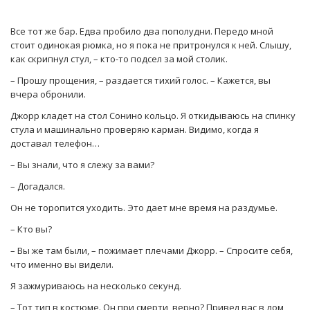
Все тот же бар. Едва пробило два пополудни. Передо мной
стоит одинокая рюмка, но я пока не притронулся к ней. Слышу,
как скрипнул стул, – кто-то подсел за мой столик.
– Прошу прощения, – раздается тихий голос. – Кажется, вы
вчера обронили.
Джорр кладет на стол Сонино кольцо. Я откидываюсь на спинку
стула и машинально проверяю карман. Видимо, когда я
доставал телефон…
– Вы знали, что я слежу за вами?
– Догадался.
Он не торопится уходить. Это дает мне время на раздумье.
– Кто вы?
– Вы же там были, – пожимает плечами Джорр. – Спросите себя,
что именно вы видели.
Я зажмуриваюсь на несколько секунд.
– Тот тип в костюме. Он при смерти, верно? Привел вас в дом,