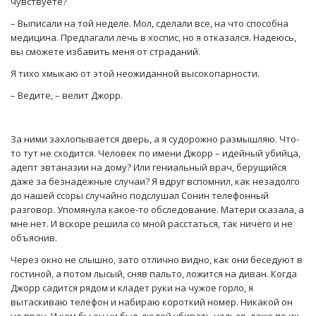
чувствуете?
– Выписали на той неделе. Мол, сделали все, на что способна
медицина. Предлагали лечь в хоспис, но я отказался. Надеюсь,
вы сможете избавить меня от страданий.
Я тихо хмыкаю от этой неожиданной высокопарности.
– Ведите, – велит Джорр.
За ними захлопывается дверь, а я судорожно размышляю. Что-
то тут не сходится. Человек по имени Джорр – идейный убийца,
адепт эвтаназии на дому? Или гениальный врач, берущийся
даже за безнадежные случаи? Я вдруг вспомнил, как незадолго
до нашей ссоры случайно подслушал Сонин телефонный
разговор. Упомянула какое-то обследование. Матери сказала, а
мне нет. И вскоре решила со мной расстаться, так ничего и не
объяснив.
Через окно не слышно, зато отлично видно, как они беседуют в
гостиной, а потом лысый, сняв пальто, ложится на диван. Когда
Джорр садится рядом и кладет руки на чужое горло, я
вытаскиваю телефон и набираю короткий номер. Никакой он