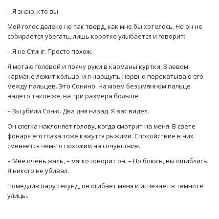
– Я знаю, кто вы.
Мой голос далеко не так тверд, как мне бы хотелось. Но он не
собирается убегать, лишь коротко улыбается и говорит:
– Я не Стинг. Просто похож.
Я мотаю головой и прячу руки в карманы куртки. В левом
кармане лежит кольцо, и я наощупь нервно перекатываю его
между пальцев. Это Сонино. На моем безымянном пальце
надето такое же, на три размера больше.
– Вы убили Соню. Два дня назад. Я вас видел.
Он слегка наклоняет голову, когда смотрит на меня. В свете
фонаря его глаза тоже кажутся рыжими. Спокойствие в них
сменяется чем-то похожим на сочувствие.
– Мне очень жаль, – мягко говорит он. – Но боюсь, вы ошиблись.
Я никого не убивал.
Помедлив пару секунд, он огибает меня и исчезает в темноте
улицы.