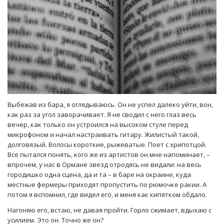
Выбежав из бара, я оглядываюсь. Он не успел далеко уйти, вон,
как раз за угол заворачивает. Я не сводил с него глаз весь
вечер, как только он устроился на высоком стуле перед
микрофоном и начал настраивать гитару. Жилистый такой,
долговязый. Волосы короткие, рыжеватые. Поет с хрипотцой.
Все пытался понять, кого же из артистов он мне напоминает, –
впрочем, у нас в Ормане звезд отродясь не видали: на весь
городишко одна сцена, да и та – в баре на окраине, куда
местные фермеры приходят пропустить по рюмочке ракии. А
потом я вспомнил, где видел его, и меня как кипятком обдало.
Нагоняю его, встаю, не давая пройти. Горло сжимает, вдыхаю с
усилием. Это он. Точно же он?