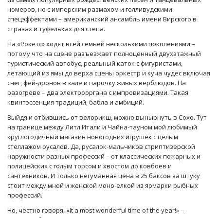
номеров, но с имперским размахом и голливудскими
спецэффектами – американский ансамбль имени Вирского в
стразах и туфельках для степа.
На «Рокетс» ходят всей семьей несколькими поколениями –
потому что на сцене разъезжает полноценный двухэтажный
туристический автобус, реальный каток с фигуристами,
летающий из ямы до верха сцены оркестр и куча чудес включая
снег, фей-дронов в зале и парочку живых верблюдов. На
разогреве – два электрооргана с импровизациями. Такая
квинтэссенция традиций, бабла и амбиций.
Выйдя и отбившись от велорикш, можно вынырнуть в Сохо. Тут
на границе между Литл Итали и Чайна-тауном мой любимый
круглогодичный магазин новогодних игрушек с целым
стеллажом русалов. Да, русалок-мальчиков стриптизерской
наружности разных профессий – от классических пожарных и
полицейских с голым торсом и хвостом до ковбоев и
сантехников. И только негуманная цена в 25 баксов за штуку
стоит между мной и женской моно-елкой из ярмарки рыбных
профессий.
Но, честно говоря, «It a most wonderful time of the year!» –