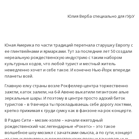
Юлия Верба специально для гУрУ
Юная Америка по части традиций перегнала старушку Европу с
ее глинтвейнами и ярмарками. Тут за последние лет 50 создали
нереальную рождественскую индустрию с таким набором
культурных кодов, что любой турист и местный житель
немедленно хочет и себе такое. И конечно Нью-Йорк впереди
планеты всей.
Главную елку страны возле Рокфеллер-центра торжественно
зажгли, каток залили, на 6-й Авеню выкатили гигантские алые
зеркальные шары. И поэтому в центре просто адский биток
туристов – в 9 вечера ты прокладываешь себе дорогу локтями,
крепко прижимая к груди сумку как в фанзоне на рок-концерте.
В Радио Сити – мюзик-холле – начали ежегодный
рождественский час легендарные «Рокетс» – это такое
волшебное шоу-мюзикл с зачатками смысла, а по сути, концерт
из самых популярных рождественских песен и танцевальных