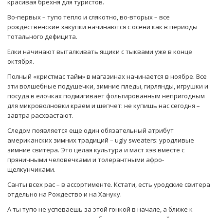
красивая брехня для туристов.
Во-первых – тупо тепло и слякотно, во-вторых – все
рождественские закупки начинаются с осени как в периоды
тотального дефицита.
Елки начинают выталкивать ящики с тыквами уже в конце
октября.
Полный «кристмас тайм» в магазинах начинается в ноябре. Все
эти волшебные подушечки, зимние пледы, гирлянды, игрушки и
посуда в елочках подмигивает фольгированным непригодным
для микроволновки краем и шепчет: не купишь нас сегодня –
завтра расхвастают.
Следом появляется еще один обязательный атрибут
американских зимних традиций – ugly sweaters: уродливые
зимние свитера. Это целая культура и маст хэв вместе с
пряничными человечками и толерантными афро-
щелкунчиками.
Санты всех рас – в ассортименте. Кстати, есть уродские свитера
отдельно на Рождество и на Хануку.
А ты тупо не успеваешь за этой гонкой в начале, а ближе к