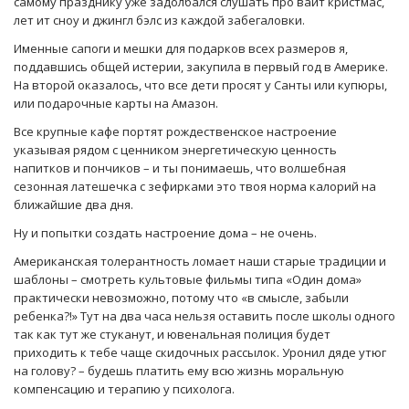
самому празднику уже задолбался слушать про вайт кристмас,
лет ит сноу и джингл бэлс из каждой забегаловки.
Именные сапоги и мешки для подарков всех размеров я,
поддавшись общей истерии, закупила в первый год в Америке.
На второй оказалось, что все дети просят у Санты или купюры,
или подарочные карты на Амазон.
Все крупные кафе портят рождественское настроение
указывая рядом с ценником энергетическую ценность
напитков и пончиков – и ты понимаешь, что волшебная
сезонная латешечка с зефирками это твоя норма калорий на
ближайшие два дня.
Ну и попытки создать настроение дома – не очень.
Американская толерантность ломает наши старые традиции и
шаблоны – смотреть культовые фильмы типа «Один дома»
практически невозможно, потому что «в смысле, забыли
ребенка?!» Тут на два часа нельзя оставить после школы одного
так как тут же стуканут, и ювенальная полиция будет
приходить к тебе чаще скидочных рассылок. Уронил дяде утюг
на голову? – будешь платить ему всю жизнь моральную
компенсацию и терапию у психолога.