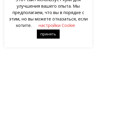
улучшения вашего опыта. Мы
предполагаем, что вы в порядке с
этим, но вы можете отказаться, если
хотите.
настройки Cookie
принять
О НАС
Портал о современных культуре и
Все пра
искусстве «гУрУ». Все права защищены
иллюстр
законом. Рукописи не рецензируются и
художес
не возвращаются. Рецензирование
принадл
рукописей возможно при
Ответст
договорённости с руководством
материа
проекта.
-->