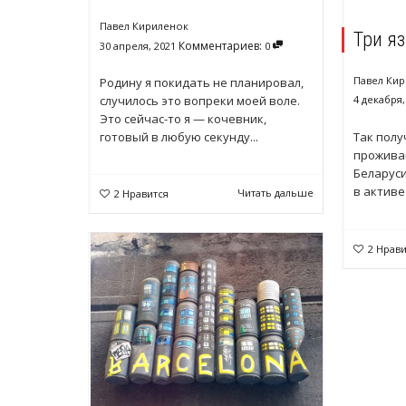
Павел Кириленок
Три яз
Комментариев:
30 апреля, 2021
0
Павел Ки
Родину я покидать не планировал,
случилось это вопреки моей воле.
4 декабря,
Это сейчас-то я — кочевник,
готовый в любую секунду...
Так полу
прожива
Беларуси
в активе
Читать дальше
2
Нравится
2
Нрави