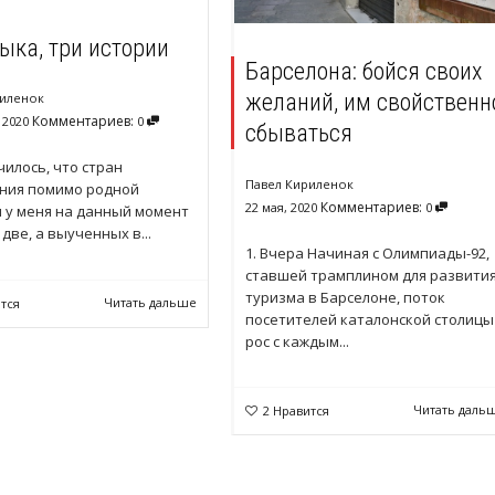
ыка, три истории
Барселона: бойся своих
желаний, им свойственн
риленок
Комментариев:
 2020
0
сбываться
чилось, что стран
Павел Кириленок
ния помимо родной
Комментариев:
22 мая, 2020
0
 у меня на данный момент
 две, а выученных в...
1. Вчера Начиная с Олимпиады-92,
ставшей трамплином для развити
туризма в Барселоне, поток
Читать дальше
тся
посетителей каталонской столицы
рос с каждым...
Читать даль
2
Нравится