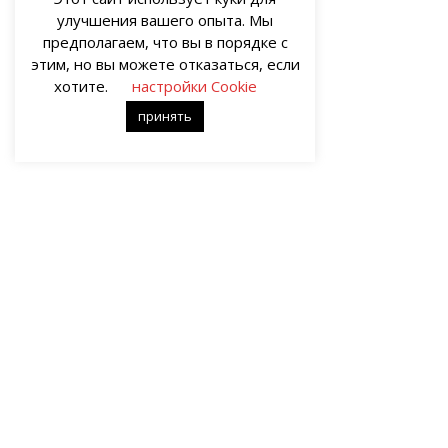
улучшения вашего опыта. Мы
предполагаем, что вы в порядке с
этим, но вы можете отказаться, если
хотите.
настройки Cookie
принять
О НАС
Портал о современных культуре и
Все пра
искусстве «гУрУ». Все права защищены
иллюстр
законом. Рукописи не рецензируются и
художес
не возвращаются. Рецензирование
принадл
рукописей возможно при
Ответст
договорённости с руководством
материа
проекта.
-->