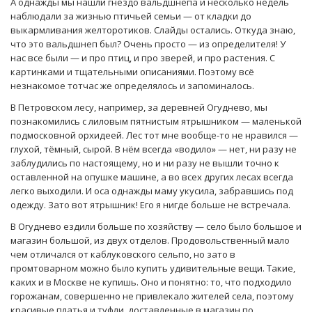
А однажды мы нашли гнездо вальдшнепа и несколько недель
наблюдали за жизнью птичьей семьи — от кладки до
выкармливания желторотиков. Слайды остались. Откуда знаю,
что это вальдшнеп был? Очень просто — из определителя! У
нас все были — и про птиц, и про зверей, и про растения. С
картинками и тщательными описаниями. Поэтому всё
незнакомое тотчас же определялось и запоминалось.
В Петровском лесу, например, за деревней Огуднево, мы
познакомились с лиловым пятнистым ятрышником — маленькой
подмосковной орхидеей. Лес тот мне вообще-то не нравился —
глухой, тёмный, сырой. В нём всегда «водило» — нет, ни разу не
заблудились по настоящему, но и ни разу не вышли точно к
оставленной на опушке машине, а во всех других лесах всегда
легко выходили. И оса однажды маму укусила, забравшись под
одежду. Зато вот ятрышник! Его я нигде больше не встречала.
В Огуднево ездили больше по хозяйству — село было большое и
магазин большой, из двух отделов. Продовольственный мало
чем отличался от каблуковского сельпо, но зато в
промтоварном можно было купить удивительные вещи. Такие,
каких и в Москве не купишь. Оно и понятно: то, что подходило
горожанам, совершенно не привлекало жителей села, поэтому
красивые платья и туфли, доставленные в магазин по