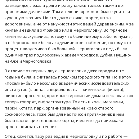
разнарядке, лежали долго и раскупались только такими вот
проезжими дачниками. Там и телевизор можно было купить, и
кухонную технику. Но это долго стояло, скорее, из-за
дороговизны, а не от ненужности этих вещей деревенским. А за
книгами ездили во Фряново или в Черноголовку. Во Фрянове
книги не раскупались, потому что были никому особо не нужны,
а в Черноголовке было академическое снабжение, потому что
процент академиков был большой. Черноголовка ведь была
одним из трёх подмосковных академгородков. Дубна, Пущино-
на-Оке и Черноголовка.
В отличие от первых двух Черноголовка даже городом в те
годы не была, а считалась посёлком городского типа. Но в этом
«посёлке» было несколько академических исследовательских
институтов (главная специальность — химическая физика),
широкие проспекты, красивые кирпичные дома и неплохая, как
теперь говорят, инфраструктура. То есть школы, магазины,
парки. Кстати, парк, организованный на краю старого
соснового леса, тоже был для нас точкой притяжения: в нём
были настоящие теннисные корты, и мы иногда приезжали
просто поиграть в теннис.
Отец, кажется, пару раз ездил в Черноголовку и по работе —