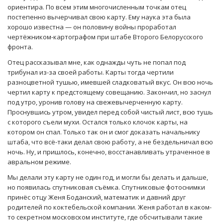
ориентира. По всем этим многочисленным точкам отец
постепенно вычерчивал свою карту. Ему наука эта была
хорошо известна — он половину войны проработал
чертёжником-картографом при штабе Второго Белорусского
фронта.
Отец рассказывал мне, как однажды чуть не попал под
трибунал из-за своей работы. Карты тогда чертили
разноцветной тушью, имевшей сладковатый вкус. Он всю ночь
чертил карту к предстоящему совещанию. Закончил, но заснул
под утро, уронив голову на свежевычерченную карту.
Проснувшись утром, увидел перед собой чистый лист, всю тушь
с которого съели мухи. Остался только клочок карты, на
котором он спал. Только так он и смог доказать начальнику
штаба, что всё-таки делал свою работу, а не бездельничал всю
ночь. Ну, и пришлось, конечно, восстанавливать утраченное в
авральном режиме.
Мы делали эту карту не один год, и могли бы делать и дальше,
но появилась спутниковая съёмка. Спутниковые фотоснимки
принёс отцу Женя Боданский, математик и давний друг
родителей по коктебельской компании. Женя работал в каком-
то секретном московском институте, где обсчитывали такие