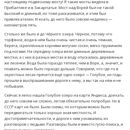
настоящему подвесному мосту! Я такие мосты видела в
Прибалтике и в Закарпатье. Мост над Ворей был не такой
высокий и длинный, но тоже раскачивался, и этим был
привлекателен. И ехать до него было совсем недалеко —
километров пять.
Столько же было и до Чёрного озера. Чёрное, потому что
торфяное, вода в нём была очень чистая и очень тёмная,
берега, скреплённые корнями могучих сосен, мягко пружинили
под ногами. На середину озера вели длинные деревянные
мостки, а с них в разных местах в воду опускались деревянные
же лесенки. Вода была гораздо теплее, чем в Воре, а, значит, и
плавать можно было гораздо дольше. Говорили, что где-то в
окрестных лесах прячется ещё одно озеро — Голубое, но годы
прошли в выспрашивании дороги к нему, а мы так на нём и не
побывали.
Сейчас я легко нашла Голубое озеро на карте Яндекса, доехать
до него совсем не сложно, летом обязательно попробую. Но в
СССР карт не было. Были схемы, по которым можно было
передвигаться только хорошо зная местность. И
достопримечательности, и дороги к ним узнавались из
разговоров с людьми. Разговоры были и вместо гугло-поиска, и
вместо яндекс-навигатора.