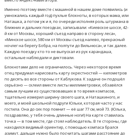
Именно поэтому вместе с машиной в нашем доме появились (и
умножались каждый год) пухлые блокноты, в которых мама, или
Наташка, а потом уж и я, по очереди исполняя роль штурмана в
ближних и дальних поездках, записывали: «Киевское шоссе, 42-
й км от Москвы, хороший съезд направо в сторону леса»,
«Минское шоссе, 580 км от Москвы съезд налево, прекрасный
ночлег на берегу Бобра, на полпути до Вильнюса», и так далее.
Каждую поездку кто-то не выпускал из рук карандаша,
остальные наблюдали и диктовали.
Блокнотами дело не ограничилось. Через некоторое время
отец придумал нарисовать карту окрестностей — километров
по десять во все стороны от Каблукова. К задаче он подошёл
серьёзно — склеил вместе листы миллиметровки, обзавёлся
самым лучшим из существовавших в то время компасов,
тщательно измерил ширину своего шага, и Наташкиного, и
моего, и моей школьной подруги Юльки, которая часто у нас
гостила. Она до сих пор помнит — её шаг 77 см, мой 73. (Юлька,
поздравляю, у тебя очень длинные ноги!) На карте ставилась
точка — в том месте, где стоял наблюдатель. В те стороны, где
находился видимый ориентир, с помощью компаса брался
азимут, дальше нужно было посчитать шагами расстояние до