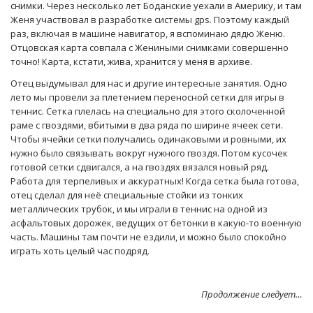
снимки. Через несколько лет Боданские уехали в Америку, и там
Женя участвовал в разработке системы gps. Поэтому каждый
раз, включая в машине навигатор, я вспоминаю дядю Женю.
Отцовская карта совпала с Жениными снимками совершенно
точно! Карта, кстати, жива, хранится у меня в архиве.
Отец выдумывал для нас и другие интересные занятия. Одно
лето мы провели за плетением переносной сетки для игры в
теннис. Сетка плелась на специально для этого сколоченной
раме с гвоздями, вбитыми в два ряда по ширине ячеек сети.
Чтобы ячейки сетки получались одинаковыми и ровными, их
нужно было связывать вокруг нужного гвоздя. Потом кусочек
готовой сетки сдвигался, а на гвоздях вязался новый ряд.
Работа для терпеливых и аккуратных! Когда сетка была готова,
отец сделал для неё специальные стойки из тонких
металлических трубок, и мы играли в теннис на одной из
асфальтовых дорожек, ведущих от бетонки в какую-то военную
часть. Машины там почти не ездили, и можно было спокойно
играть хоть целый час подряд.
Продолжение следует…