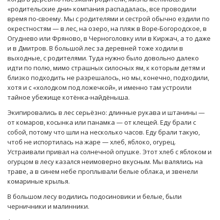
«родительские дни» компания распадалась, все проводили
время по-своему. Мы с родителями и сестрой обычно ездили по
окрестностям — в лес, на озеро, на пляж в Воре-Богородское, в
Огуднево или Фряново, в Черноголовку или в Киржач, а то даже
и в Дмитров. В большой лес за деревней тоже ходили в
выходные, с родителями. Туда нужно было довольно далеко
идти по полю, мимо страшных силосных ям, к которым детям и
близко подходить не разрешалось, но мы, конечно, подходили,
хотя и с «холодком под ложечкой», и именно там устроили
тайное убежище котёнка-найдёныша.
Экипировались в лес серьёзно: длинные рукава и штанины —
от комаров, косынка или панамка — от клещей. Еду брали с
собой, потому что шли на несколько часов. Еду брали такую,
чтоб не испортилась на жаре — хлеб, яблоко, огурец.
Устраивали привал на солнечной опушке. Этот хлеб с яблоком и
огурцом в лесу казался неимоверно вкусным. Мы валялись на
траве, а в синем небе проплывали белые облака, и звенели
комариные крылья.
В большом лесу водились подосиновики и белые, были
черничники и малинники.