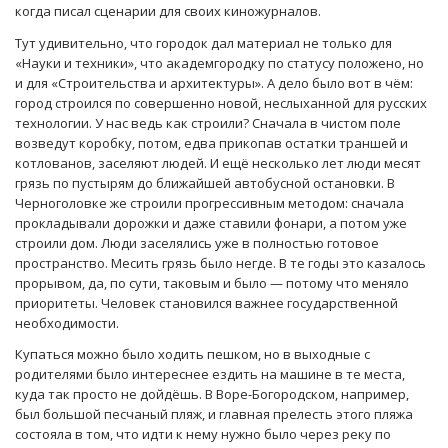
когда писал сценарии для своих киножурналов.
Тут удивительно, что городок дал материал не только для
«Науки и техники», что академгородку по статусу положено, но
и для «Строительства и архитектуры». А дело было вот в чём:
город строился по совершенно новой, неслыханной для русских
технологии. У нас ведь как строили? Сначала в чистом поле
возведут коробку, потом, едва прикопав остатки траншей и
котлованов, заселяют людей. И ещё несколько лет люди месят
грязь по пустырям до ближайшей автобусной остановки. В
Черноголовке же строили прогрессивным методом: сначала
прокладывали дорожки и даже ставили фонари, а потом уже
строили дом. Люди заселялись уже в полностью готовое
пространство. Месить грязь было негде. В те годы это казалось
прорывом, да, по сути, таковым и было — потому что меняло
приоритеты. Человек становился важнее государственной
необходимости.
Купаться можно было ходить пешком, но в выходные с
родителями было интереснее ездить на машине в те места,
куда так просто не дойдёшь. В Воре-Богородском, например,
был большой песчаный пляж, и главная прелесть этого пляжа
состояла в том, что идти к нему нужно было через реку по