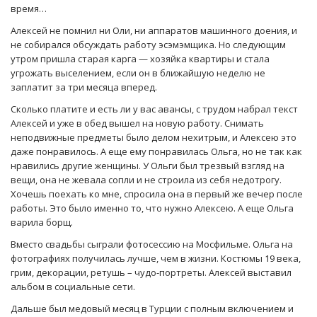
время…
Алексей не помнил ни Оли, ни аппаратов машинного доения, и
не собирался обсуждать работу эсэмэмщика. Но следующим
утром пришла старая карга — хозяйка квартиры и стала
угрожать выселением, если он в ближайшую неделю не
заплатит за три месяца вперед.
Сколько платите и есть ли у вас авансы, с трудом набрал текст
Алексей и уже в обед вышел на новую работу. Снимать
неподвижные предметы было делом нехитрым, и Алексею это
даже понравилось. А еще ему понравилась Ольга, но не так как
нравились другие женщины. У Ольги был трезвый взгляд на
вещи, она не жевала сопли и не строила из себя недотрогу.
Хочешь поехать ко мне, спросила она в первый же вечер после
работы. Это было именно то, что нужно Алексею. А еще Ольга
варила борщ.
Вместо свадьбы сыграли фотосессию на Мосфильме. Ольга на
фотографиях получилась лучше, чем в жизни. Костюмы 19 века,
грим, декорации, ретушь – чудо-портреты. Алексей выставил
альбом в социальные сети.
Дальше был медовый месяц в Турции с полным включением и