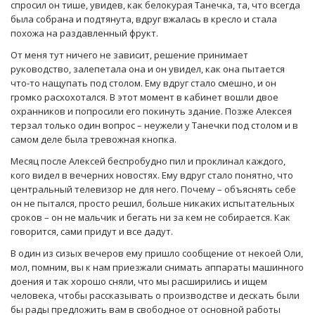
спросил он тише, увидев, как белокурая Танечка, та, что всегда
была собрана и подтянута, вдруг вжалась в кресло и стала
похожа на раздавленный фрукт.
От меня тут ничего не зависит, решение принимает
руководство, залепетала она и он увидел, как она пытается
что-то нащупать под столом. Ему вдруг стало смешно, и он
громко расхохотался. В этот момент в кабинет вошли двое
охранников и попросили его покинуть здание. Позже Алексея
терзал только один вопрос – неужели у Танечки под столом и в
самом деле была тревожная кнопка.
Месяц после Алексей беспробудно пил и проклинал каждого,
кого видел в вечерних новостях. Ему вдруг стало понятно, что
центральный телевизор не для него. Почему – объяснять себе
он не пытался, просто решил, больше никаких испытательных
сроков – он не мальчик и бегать ни за кем не собирается. Как
говорится, сами придут и все дадут.
В один из сизых вечеров ему пришло сообщение от некоей Оли,
мол, помним, вы к нам приезжали снимать аппараты машинного
доения и так хорошо сняли, что мы расширились и ищем
человека, чтобы рассказывать о производстве и дескать были
бы рады предложить вам в свободное от основной работы