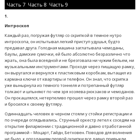
Часть 7
Часть 8
Часть 9
1.
Интроскоп
Каждый раз, погружая футляр со скрипкой в темное нутро
интроскопа, он испытывал легкий приступ удушья, будто
предавал друга. Голодная машина заглатывала чемоданы,
баулы, дамские сумочки, ей было абсолютно безразлично что
жрать, она была всеядной и не брезговала ни чужим бельем, ни
музыкальными инструментами. Проходя через пищащую рамку,
он выругался и вернулся к пластиковым коробкам, вытащил из
кармана ключи от квартиры и телефон. Он знал, что скрипка
уже вынырнула из темного тоннеля и потрепанный футляр
толкают и шпыняют по чем зря хозяева рюкзаков и чемоданов.
Он прокашлялся, нетерпеливо прошел через рамку второй раз
и бросился к своему футляру.
Одиннадцать человек в черном стояли у стойки регистрации и
по очереди оглядывались. Струнный оркестр летел к соседям на
открытие филармонии с традиционной и давно отработанной
программой – Моцарт, Гайдн, Бетховен. Поводов для волнения
не было, к опозданиям первой скрипки все давно привыкли.