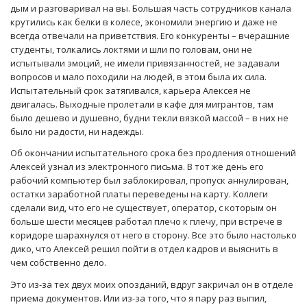
дым и разговаривал на вы. Большая часть сотрудников канала
крутились как белки в колесе, экономили энергию и даже не
всегда отвечали на приветствия. Его конкуренты – вчерашние
студенты, толкались локтями и шли по головам, они не
испытывали эмоций, не имели привязанностей, не задавали
вопросов и мало походили на людей, в этом была их сила.
Испытательный срок затягивался, карьера Алексея не
двигалась. Выходные пролетали в кафе для мигрантов, там
было дешево и душевно, будни текли вязкой массой – в них не
было ни радости, ни надежды.
Об окончании испытательного срока без продления отношений
Алексей узнал из электронного письма. В тот же день его
рабочий компьютер был заблокировал, пропуск аннулирован,
остатки заработной платы переведены на карту. Коллеги
сделали вид, что его не существует, оператор, с которым он
больше шести месяцев работал плечо к плечу, при встрече в
коридоре шарахнулся от него в сторону. Все это было настолько
дико, что Алексей решил пойти в отдел кадров и выяснить в
чем собственно дело.
Это из-за тех двух моих опозданий, вдруг закричал он в отделе
приема документов. Или из-за того, что я пару раз выпил,