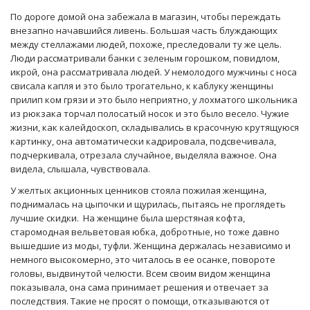
По дороге домой она забежала в магазин, чтобы переждать
внезапно начавшийся ливень. Большая часть блуждающих
между стеллажами людей, похоже, преследовали ту же цель.
Люди рассматривали банки с зеленым горошком, повидлом,
икрой, она рассматривала людей. У немолодого мужчины с носа
свисала капля и это было трогательно, к каблуку женщины
прилип ком грязи и это было неприятно, у лохматого школьника
из рюкзака торчал полосатый носок и это было весело. Чужие
жизни, как калейдоскоп, складывались в красочную крутящуюся
картинку, она автоматически кадрировала, подсвечивала,
подчеркивала, отрезала случайное, выделяла важное. Она
видела, слышала, чувствовала.
У желтых акционных ценников стояла пожилая женщина,
поднималась на цыпочки и щурилась, пытаясь не проглядеть
лучшие скидки. На женщине была шерстяная кофта,
старомодная вельветовая юбка, добротные, но тоже давно
вышедшие из моды, туфли. Женщина держалась независимо и
немного высокомерно, это читалось в ее осанке, повороте
головы, выдвинутой челюсти. Всем своим видом женщина
показывала, она сама принимает решения и отвечает за
последствия. Такие не просят о помощи, отказываются от