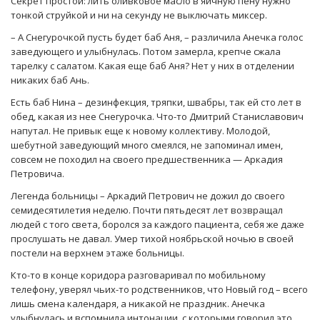
Секрет простой: лить оливковое масло в яичную пену нужно
тонкой струйкой и ни на секунду не выключать миксер.
– А Снегурочкой пусть будет баб Аня, – различила Анечка голос
заведующего и улыбнулась. Потом замерла, крепче сжала
тарелку с салатом. Какая еще баб Аня? Нет у них в отделении
никаких баб Ань.
Есть баб Нина – дезинфекция, тряпки, швабры, так ей сто лет в
обед, какая из нее Снегурочка. Что-то Дмитрий Станиславович
напутал. Не привык еще к новому коллективу. Молодой,
шебутной заведующий много смеялся, не запоминал имен,
совсем не походил на своего предшественника — Аркадия
Петровича.
Легенда больницы – Аркадий Петрович не дожил до своего
семидесятилетия неделю. Почти пятьдесят лет возвращал
людей с того света, боролся за каждого пациента, себя же даже
прослушать не давал. Умер тихой ноябрьской ночью в своей
постели на верхнем этаже больницы.
Кто-то в конце коридора разговаривал по мобильному
телефону, уверял чьих-то родственников, что Новый год – всего
лишь смена календаря, а никакой не праздник. Анечка
улыбнулась и вспомнила интонации, с которыми говорил это