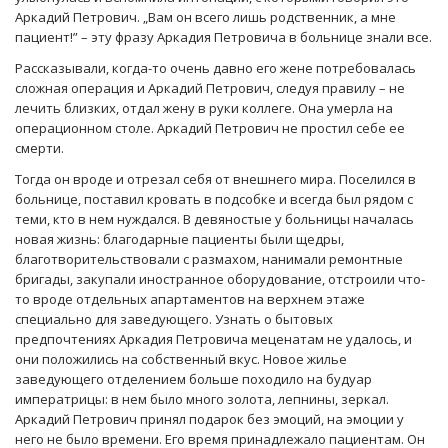
Аркадий Петрович. „Вам он всего лишь родственник, а мне
пациент!” – эту фразу Аркадия Петровича в больнице знали все.
Рассказывали, когда-то очень давно его жене потребовалась
сложная операция и Аркадий Петрович, следуя правилу – не
лечить близких, отдал жену в руки коллеге. Она умерла на
операционном столе. Аркадий Петрович не простил себе ее
смерти.
Тогда он вроде и отрезал себя от внешнего мира. Поселился в
больнице, поставил кровать в подсобке и всегда был рядом с
теми, кто в нем нуждался. В девяностые у больницы началась
новая жизнь: благодарные пациенты были щедры,
благотворительствовали с размахом, нанимали ремонтные
бригады, закупали иностранное оборудование, отстроили что-
то вроде отдельных апартаментов на верхнем этаже
специально для заведующего. Узнать о бытовых
предпочтениях Аркадия Петровича меценатам не удалось, и
они положились на собственный вкус. Новое жилье
заведующего отделением больше походило на будуар
императрицы: в нем было много золота, лепнины, зеркал.
Аркадий Петрович принял подарок без эмоций, на эмоции у
него не было времени. Его время принадлежало пациентам. Он