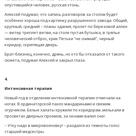
опустившийся человек, русская хтонь.
Алексей подумал, что запись разговоров за столом будет
особенно хороша под картинку разрушенного завода. Общий,
крупный, средний – планы здания, пролет по березовой аллее
— ветер треплет ветви, на столе пустая бутылка, в тряпье
человеческий отброс, крик Петьки “не снимай”, черный
коридор, скрипящая дверь.
Брат-близнец, конечно, дрянь, но кто бы отказался от такого
сюжета, подумал Алексей и закрыл глаза.
4.
Интенсивная терапия
Новый год в отделении интенсивной терапии отмечали на
ногах. В ординаторской пахло мандаринами и свежим
огурчиком. Белые халаты кружили по коридорам, мелькали в
просветах дверных проемов, за окнами валил снег.
– Утку надо в микроволновку! – раздался из темноты голос
старшей медсестры.