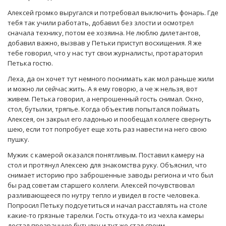
Алексей громко выругался и потребовал выключить фонарь. Где
тебя так учили работать, добавил без злости и осмотрел
сначала технику, потом ее хозяина. Не люблю дилетантов,
добавил важно, вызвав у Петьки приступ восхищения. Я же
тебе говорил, что у нас тут свои журналисты, протараторил
Петька гостю.
Леха, да он хочет тут немного поснимать как мол раньше жили
и можно ли сейчас жить. А я ему говорю, а че ж нельзя, вот
живем. Петька говорил, а непрошенный гость снимал. Окно,
стол, бутылки, тряпье. Когда объектив попытался поймать
Алексея, он закрыл его ладонью и пообещал коллеге свернуть
шею, если тот попробует еще хоть раз навести на него свою
пушку.
Мужик с камерой оказался понятливым. Поставил камеру на
стол и протянул Алексею для знакомства руку. Объяснил, что
снимает историю про заброшенные заводы региона и что был
бы рад советам старшего коллеги. Алексей почувствовал
разливающееся по нутру тепло и увидел в госте человека.
Попросил Петьку подсуетиться и начал расставлять на столе
какие-то грязные тарелки. Гость откуда-то из чехла камеры
достал прозрачную бутылку и тут же стал своим.