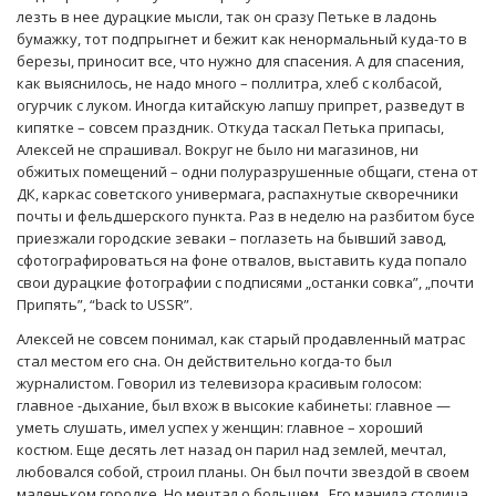
лезть в нее дурацкие мысли, так он сразу Петьке в ладонь
бумажку, тот подпрыгнет и бежит как ненормальный куда-то в
березы, приносит все, что нужно для спасения. А для спасения,
как выяснилось, не надо много – поллитра, хлеб с колбасой,
огурчик с луком. Иногда китайскую лапшу припрет, разведут в
кипятке – совсем праздник. Откуда таскал Петька припасы,
Алексей не спрашивал. Вокруг не было ни магазинов, ни
обжитых помещений – одни полуразрушенные общаги, стена от
ДК, каркас советского универмага, распахнутые скворечники
почты и фельдшерского пункта. Раз в неделю на разбитом бусе
приезжали городские зеваки – поглазеть на бывший завод,
сфотографироваться на фоне отвалов, выставить куда попало
свои дурацкие фотографии с подписями „останки совка”, „почти
Припять”, “back to USSR”.
Алексей не совсем понимал, как старый продавленный матрас
стал местом его сна. Он действительно когда-то был
журналистом. Говорил из телевизора красивым голосом:
главное -дыхание, был вхож в высокие кабинеты: главное —
уметь слушать, имел успех у женщин: главное – хороший
костюм. Еще десять лет назад он парил над землей, мечтал,
любовался собой, строил планы. Он был почти звездой в своем
маленьком городке. Но мечтал о большем. Его манила столица.