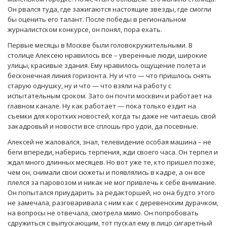
Он рвался туда, где зажигаются настоящие звезды, где смогли
бы оценить его талант. После победы в региональном
журналистском конкурсе, он понял, пора ехать.
Первые месяцы в Москве были головокружительными. В
столице Алексею нравилось все – уверенные люди, широкие
улицы, красивые здания. Ему нравилось ощущение полета и
бесконечная линия горизонта. Ну и что — что пришлось снять
старую однушку, ну и что — что взяли на работу с
испытательным сроком. Зато он почти москвич и работает на
главном канале. Ну как работает — пока только ездит на
съемки для коротких новостей, когда ты даже не читаешь свой
закадровый и новости все сплошь про удои, да посевные.
Алексей не жаловался, знал, телевидение особая машина – не
беги впереди, наберись терпения, жди своего часа. Он терпел и
ждал много длинных месяцев. Но вот уже те, кто пришел позже,
чем он, снимали свои сюжеты и появлялись в кадре, а он все
плелся за паровозом и никак не мог привлечь к себе внимание.
Он попытался приударить за редакторшей, но она будто этого
не замечала, разговаривала с ним как с деревенским дурачком,
на вопросы не отвечала, смотрела мимо. Он попробовать
сдружиться с выпускающим, тот пускал ему в лицо сигаретный