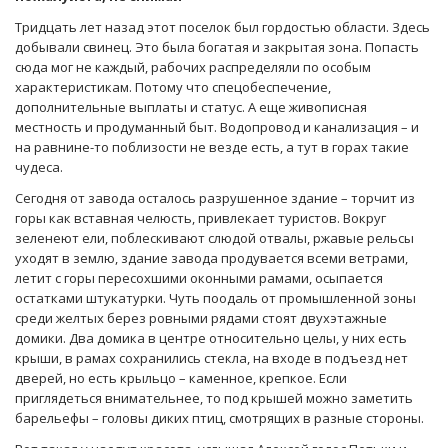
Тридцать лет назад этот поселок был гордостью области. Здесь
добывали свинец. Это была богатая и закрытая зона. Попасть
сюда мог не каждый, рабочих распределяли по особым
характеристикам. Потому что спецобеспечение,
дополнительные выплаты и статус. А еще живописная
местность и продуманный быт. Водопровод и канализация – и
на равнине-то поблизости не везде есть, а тут в горах такие
чудеса.
Сегодня от завода осталось разрушенное здание – торчит из
горы как вставная челюсть, привлекает туристов. Вокруг
зеленеют ели, поблескивают слюдой отвалы, ржавые рельсы
уходят в землю, здание завода продувается всеми ветрами,
летит с горы пересохшими оконными рамами, осыпается
остатками штукатурки. Чуть поодаль от промышленной зоны
среди желтых берез ровными рядами стоят двухэтажные
домики. Два домика в центре относительно целы, у них есть
крыши, в рамах сохранились стекла, на входе в подъезд нет
дверей, но есть крыльцо – каменное, крепкое. Если
приглядеться внимательнее, то под крышей можно заметить
барельефы – головы диких птиц, смотрящих в разные стороны.