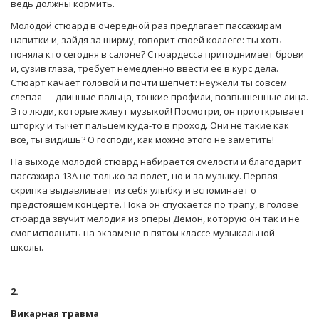
ведь должны кормить.
Молодой стюард в очередной раз предлагает пассажирам
напитки и, зайдя за ширму, говорит своей коллеге: ты хоть
поняла кто сегодня в салоне? Стюардесса приподнимает брови
и, сузив глаза, требует немедленно ввести ее в курс дела.
Стюарт качает головой и почти шепчет: неужели ты совсем
слепая — длинные пальца, тонкие профили, возвышенные лица.
Это люди, которые живут музыкой! Посмотри, он приоткрывает
шторку и тычет пальцем куда-то в проход. Они не такие как
все, ты видишь? О господи, как можно этого не заметить!
На выходе молодой стюард набирается смелости и благодарит
пассажира 13А не только за полет, но и за музыку. Первая
скрипка выдавливает из себя улыбку и вспоминает о
предстоящем концерте. Пока он спускается по трапу, в голове
стюарда звучит мелодия из оперы Демон, которую он так и не
смог исполнить на экзамене в пятом классе музыкальной
школы.
2.
Викарная травма