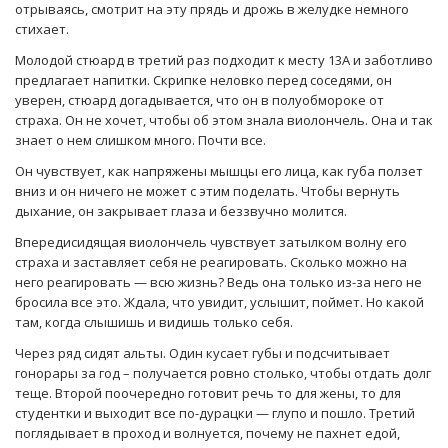
отрываясь, смотрит на эту прядь и дрожь в желудке немного
стихает.
Молодой стюард в третий раз подходит к месту 13А и заботливо
предлагает напитки. Скрипке неловко перед соседями, он
уверен, стюард догадывается, что он в полуобмороке от
страха. Он не хочет, чтобы об этом знала виолончель. Она и так
знает о нем слишком много. Почти все.
Он чувствует, как напряжены мышцы его лица, как губа ползет
вниз и он ничего не может с этим поделать. Чтобы вернуть
дыхание, он закрывает глаза и беззвучно молится.
Впередисидящая виолончель чувствует затылком волну его
страха и заставляет себя не реагировать. Сколько можно на
него реагировать — всю жизнь? Ведь она только из-за него не
бросила все это. Ждала, что увидит, услышит, поймет. Но какой
там, когда слышишь и видишь только себя.
Через ряд сидят альты. Один кусает губы и подсчитывает
гонорары за год – получается ровно столько, чтобы отдать долг
теще. Второй поочередно готовит речь то для жены, то для
студентки и выходит все по-дурацки — глупо и пошло. Третий
поглядывает в проход и волнуется, почему не пахнет едой,