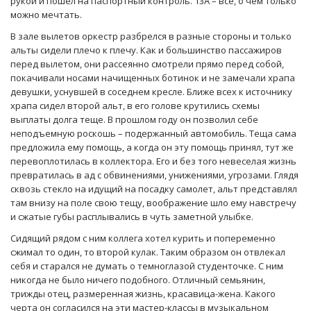
рукой и пошел на паспортный контроль. 13A – все, о чем только
можно мечтать.
В зале вылетов оркестр разбрелся в разные стороны и только
альты сидели плечо к плечу. Как и большинство пассажиров
перед вылетом, они рассеянно смотрели прямо перед собой,
покачивали носами начищенных ботинок и не замечали храпа
девушки, уснувшей в соседнем кресле. Ближе всех к источнику
храпа сидел второй альт, в его голове крутились схемы
выплаты долга теще. В прошлом году он позволил себе
неподъемную роскошь – подержанный автомобиль. Теща сама
предложила ему помощь, а когда он эту помощь принял, тут же
перевоплотилась в коллектора. Его и без того невеселая жизнь
превратилась в ад с обвинениями, унижениями, угрозами. Глядя
сквозь стекло на идущий на посадку самолет, альт представлял
там внизу на поле свою тещу, воображение шло ему навстречу
и сжатые губы расплывались в чуть заметной улыбке.
Сидящий рядом с ним коллега хотел курить и попеременно
сжимал то один, то второй кулак. Таким образом он отвлекал
себя и старался не думать о темноглазой студенточке. С ним
никогда не было ничего подобного. Отличный семьянин,
трижды отец, размеренная жизнь, красавица-жена. Какого
черта он согласился на эти мастер-классы в музыкальном