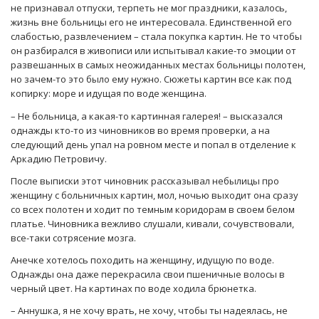
не признавал отпуски, терпеть не мог праздники, казалось,
жизнь вне больницы его не интересовала. Единственной его
слабостью, развлечением – стала покупка картин. Не то чтобы
он разбирался в живописи или испытывал какие-то эмоции от
развешанных в самых неожиданных местах больницы полотен,
но зачем-то это было ему нужно. Сюжеты картин все как под
копирку: море и идущая по воде женщина.
– Не больница, а какая-то картинная галерея! – высказался
однажды кто-то из чиновников во время проверки, а на
следующий день упал на ровном месте и попал в отделение к
Аркадию Петровичу.
После выписки этот чиновник рассказывал небылицы про
женщину с больничных картин, мол, ночью выходит она сразу
со всех полотен и ходит по темным коридорам в своем белом
платье. Чиновника вежливо слушали, кивали, сочувствовали,
все-таки сотрясение мозга.
Анечке хотелось походить на женщину, идущую по воде.
Однажды она даже перекрасила свои пшеничные волосы в
черный цвет. На картинах по воде ходила брюнетка.
– Аннушка, я не хочу врать, не хочу, чтобы ты надеялась, не