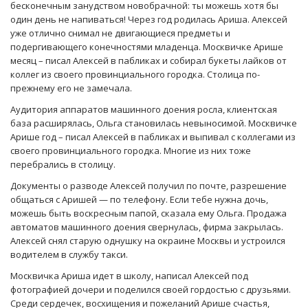
бесконечным занудством новобрачной: ты можешь хотя бы
один день не напиваться! Через год родилась Ариша. Алексей
уже отлично снимал не двигающиеся предметы и
подергивающего конечностями младенца. Москвичке Арише
месяц – писал Алексей в пабликах и собирал букеты лайков от
коллег из своего провинциального городка. Столица по-
прежнему его не замечала.
Аудитория аппаратов машинного доения росла, клиентская
база расширялась, Ольга становилась невыносимой. Москвичке
Арише год – писал Алексей в пабликах и выпивал с коллегами из
своего провинциального городка. Многие из них тоже
перебрались в столицу.
Документы о разводе Алексей получил по почте, разрешение
общаться с Аришей — по телефону. Если тебе нужна дочь,
можешь быть воскресным папой, сказала ему Ольга. Продажа
автоматов машинного доения свернулась, фирма закрылась.
Алексей снял старую однушку на окраине Москвы и устроился
водителем в службу такси.
Москвичка Ариша идет в школу, написал Алексей под
фотографией дочери и поделился своей гордостью с друзьями.
Среди сердечек, восхищения и пожеланий Арише счастья,