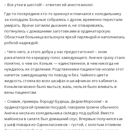
– Все утки в шестой! – ответил ей анестезиолог.
Где-то посередине кто-то хрюкнул и помчался к холодильнику
за холодцом. Больные собрались с духом, временно перестали
умирать. Врачи затаили дыхание и, не сговариваясь,
потянулись с домашними заготовками в ординаторскую.
Областная больница вспыхнула яркой гирляндой и наполнилась
робкой надеждой.
– Чего-чего, а этого добра у нас предостаточно! – эхом
раскатился по коридору голос заведующего. Анечке сразу стало
понятно, о чем он. Коньяк — единственное, в чем никогда не
нуждалось их отделение. Родственники пациентов носили этот
напиток заведующему по поводу и без. Чайного цвета
жидкость стояла во всех шкафах и шкафчиках его кабинета.
Коньяком можно было мыться, жаль, нельзя было вливать в
вены пациентам.
– Славик, примерь бороду! Будешь Дедом Морозом! – в
ординаторской гремели посудой, говорили громче обычного.
Анечка несла из холодильника селедку под шубой. Вместо
майонеза в салате был домашний соус. Впервые получился как
у шеф-повара из Одноклассников – густой, с золотым отливом.