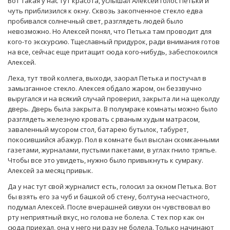
Вот такая у нас тут красота, услышал Алексей голос Петьки и
чуть приблизился к окну. Сквозь закопченное стекло едва
пробивался солнечный свет, разглядеть людей было
невозможно. Но Алексей понял, что Петька там проводит для
кого-то экскурсию. Тщеславный придурок, ради внимания готов
на все, сейчас еще притащит сюда кого-нибудь, забеспокоился
Алексей.
Леха, тут твой коллега, выходи, заорал Петька и постучал в
замызганное стекло. Алексея обдало жаром, он беззвучно
выругался и на всякий случай проверил, закрыта ли на щеколду
дверь. Дверь была закрыта. В полумраке комнаты можно было
разглядеть железную кровать с рваным худым матрасом,
заваленный мусором стол, батарею бутылок, табурет,
покосившийся абажур. Пол в комнате был выслан скомканными
газетами, журналами, пустыми пакетами, в углах гнило тряпье.
Чтобы все это увидеть, нужно было привыкнуть к сумраку.
Алексей за месяц привык.
Да у нас тут свой журналист есть, голосил за окном Петька. Вот
бы взять его за чуб и башкой об стену, болтуна несчастного,
подумал Алексей. После вчерашней сивухи он чувствовал во
рту неприятный вкус, но голова не болела. С тех пор как он
сюда приехал, она у него ни разу не болела. Только начинают