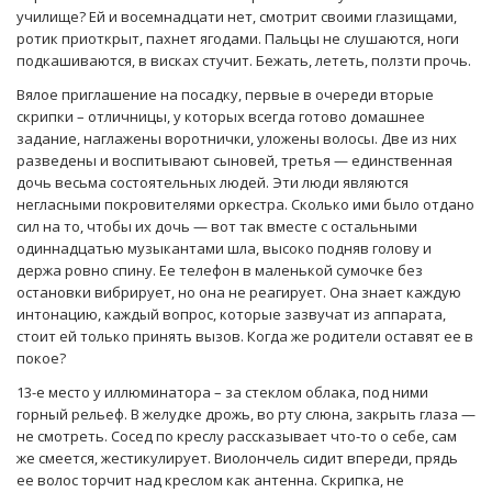
училище? Ей и восемнадцати нет, смотрит своими глазищами,
ротик приоткрыт, пахнет ягодами. Пальцы не слушаются, ноги
подкашиваются, в висках стучит. Бежать, лететь, ползти прочь.
Вялое приглашение на посадку, первые в очереди вторые
скрипки – отличницы, у которых всегда готово домашнее
задание, наглажены воротнички, уложены волосы. Две из них
разведены и воспитывают сыновей, третья — единственная
дочь весьма состоятельных людей. Эти люди являются
негласными покровителями оркестра. Сколько ими было отдано
сил на то, чтобы их дочь — вот так вместе с остальными
одиннадцатью музыкантами шла, высоко подняв голову и
держа ровно спину. Ее телефон в маленькой сумочке без
остановки вибрирует, но она не реагирует. Она знает каждую
интонацию, каждый вопрос, которые зазвучат из аппарата,
стоит ей только принять вызов. Когда же родители оставят ее в
покое?
13-е место у иллюминатора – за стеклом облака, под ними
горный рельеф. В желудке дрожь, во рту слюна, закрыть глаза —
не смотреть. Сосед по креслу рассказывает что-то о себе, сам
же смеется, жестикулирует. Виолончель сидит впереди, прядь
ее волос торчит над креслом как антенна. Скрипка, не