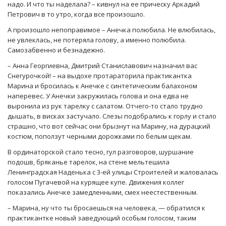
надо. И что ты наделала? – кивнул на ее прическу Аркадий
Петрович в то утро, когда все произошло.
А произошло непоправимое – Анечка полюбила. Не влюбилась,
не увлеклась, не потеряла голову, а именно полюбила.
Самозабвенно и безнадежно.
– Анна Георгиевна, Дмитрий Станиславович назначил вас
Снегурочкой! – на выдохе протараторила практикантка
Марина и бросилась к Анечке с синтетическим балахоном
наперевес. У Анечки закружилась голова и она едва не
выронила из рук тарелку с салатом. Отчего-то стало трудно
дышать, в висках застучало. Слезы подобрались к горлу и стало
страшно, что вот сейчас они брызнут на Марину, на дурацкий
костюм, поползут черными дорожками по белым щекам.
В ординаторской стало тесно, гул разговоров, шуршание
подошв, бряканье тарелок, на стене мельтешила
Ленинградская Наденька с 3-ей улицы Строителей и жаловалась
голосом Пугачевой на курящее купе. Движения коллег
показались Анечке замедленными, смех неестественным.
– Марина, ну что ты бросаешься на человека, — обратился к
практикантке новый заведующий особым голосом, таким