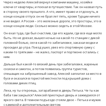
Через неделю Алексей вернул компании машину, хозяйке
ключи от квартиры, и поехал в путешествие. Так он назвал путь
в сторону своего прошлого. А что, имеет право и отдохнуть, в
конце концов отпуск он не брал лет пять, кроме Турции ничего
и не видел. А Россия – это железные дороги, это просторы, это в
конце концов люди. Сколько можно сидеть в этой Москве.
Он ехал туда, где был счастлив, где его ждали, где все еще могло
быть. Но не доехал, вышел ночью на какой-то станции с дикой
головной болью, сел в какой-то забегаловке, заказал водки и
просидел до утра. Поезд ушел, увез его спортивную сумку с
каким-то тряпками – не жалко, паспорт и портмоне остались с
ним.
Дальше был какой-то вязкий день при забегаловке, жареные
сосиски и самогон, а потом появилась группа туристов,
спешащих на заброшенный завод. Алексей заплатил за место в
бусе и оказался в гористой местности под крышей дома с
головами диких птиц.
Леха, ну ты откроешь, затарабанил в дверь Петька. Че ты как
баба там закрылся? Алексей приоткрыл дверь и зажмурился от
яркого света. В темном подъезде стояли двое – Петька и мужик
с камерой и дополнительным светом.