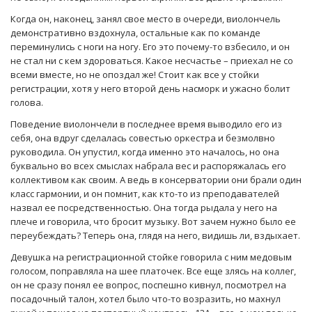
Когда он, наконец, занял свое место в очереди, виолончель
демонстративно вздохнула, остальные как по команде
переминулись с ноги на ногу. Его это почему-то взбесило, и он
не стал ни с кем здороваться. Какое несчастье – приехал не со
всеми вместе, но не опоздал же! Стоит как все у стойки
регистрации, хотя у него второй день насморк и ужасно болит
голова.
Поведение виолончели в последнее время выводило его из
себя, она вдруг сделалась совестью оркестра и безмолвно
руководила. Он упустил, когда именно это началось, но она
буквально во всех смыслах набрала вес и распоряжалась его
коллективом как своим. А ведь в консерватории они брали один
класс гармонии, и он помнит, как кто-то из преподавателей
назвал ее посредственностью. Она тогда рыдала у него на
плече и говорила, что бросит музыку. Вот зачем нужно было ее
переубеждать? Теперь она, глядя на него, видишь ли, вздыхает.
Девушка на регистрационной стойке говорила с ним медовым
голосом, поправляла на шее платочек. Все еще злясь на коллег,
он не сразу понял ее вопрос, поспешно кивнул, посмотрел на
посадочный талон, хотел было что-то возразить, но махнул