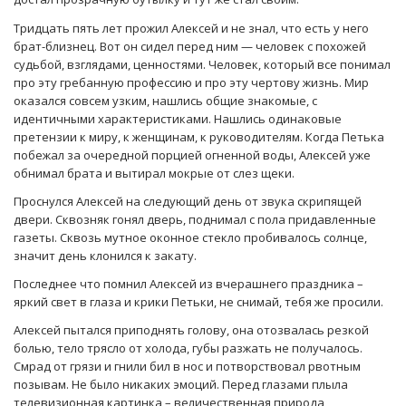
Тридцать пять лет прожил Алексей и не знал, что есть у него
брат-близнец. Вот он сидел перед ним — человек с похожей
судьбой, взглядами, ценностями. Человек, который все понимал
про эту гребанную профессию и про эту чертову жизнь. Мир
оказался совсем узким, нашлись общие знакомые, с
идентичными характеристиками. Нашлись одинаковые
претензии к миру, к женщинам, к руководителям. Когда Петька
побежал за очередной порцией огненной воды, Алексей уже
обнимал брата и вытирал мокрые от слез щеки.
Проснулся Алексей на следующий день от звука скрипящей
двери. Сквозняк гонял дверь, поднимал с пола придавленные
газеты. Сквозь мутное оконное стекло пробивалось солнце,
значит день клонился к закату.
Последнее что помнил Алексей из вчерашнего праздника –
яркий свет в глаза и крики Петьки, не снимай, тебя же просили.
Алексей пытался приподнять голову, она отозвалась резкой
болью, тело трясло от холода, губы разжать не получалось.
Смрад от грязи и гнили бил в нос и потворствовал рвотным
позывам. Не было никаких эмоций. Перед глазами плыла
телевизионная картинка – величественная природа,