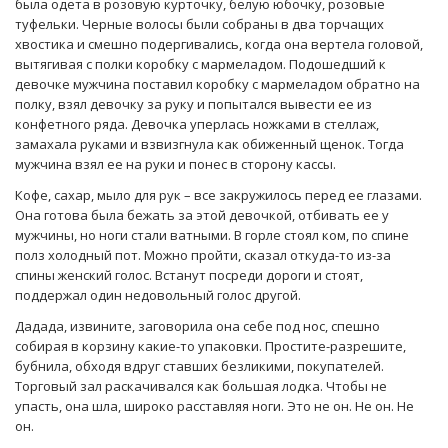
была одета в розовую курточку, белую юбочку, розовые
туфельки. Черные волосы были собраны в два торчащих
хвостика и смешно подергивались, когда она вертела головой,
вытягивая с полки коробку с мармеладом. Подошедший к
девочке мужчина поставил коробку с мармеладом обратно на
полку, взял девочку за руку и попытался вывести ее из
конфетного ряда. Девочка уперлась ножками в стеллаж,
замахала руками и взвизгнула как обиженный щенок. Тогда
мужчина взял ее на руки и понес в сторону кассы.
Кофе, сахар, мыло для рук – все закружилось перед ее глазами.
Она готова была бежать за этой девочкой, отбивать ее у
мужчины, но ноги стали ватными. В горле стоял ком, по спине
полз холодный пот. Можно пройти, сказал откуда-то из-за
спины женский голос. Встанут посреди дороги и стоят,
поддержал один недовольный голос другой.
Дадада, извините, заговорила она себе под нос, спешно
собирая в корзину какие-то упаковки. Простите-разрешите,
бубнила, обходя вдруг ставших безликими, покупателей.
Торговый зал раскачивался как большая лодка. Чтобы не
упасть, она шла, широко расставляя ноги. Это не он. Не он. Не
он.