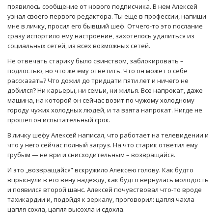
появилось сообщение от нового подписчика. В нем Алексей
узнал своего первого редактора. Ты еще в профессии, напиши
мне в личку, просил его бывший шеф. Отчего-то это послание
сразу испортило ему настроение, захотелось удалиться из
социальных сетей, из всех возможных сетей.
Не отвечать старику было свинством, заблокировать –
подлостью, но что же ему ответить. Что он может о себе
рассказать? Что дожил до тридцати пяти лет и ничего не
добился? Ни карьеры, ни семьи, ни жилья. Все напрокат, даже
машина, на которой он сейчас возит по чужому холодному
городу чужих холодных людей, и та взята напрокат. Нигде не
прошел он испытательный срок.
В личку шефу Алексей написал, что работает на телевидении и
что у него сейчас полный загруз. На что старик ответил ему
грубым — не ври и снисходительным – возвращайся.
И это „возвращайся” вскружило Алексею голову. Как будто
впрыснули в его вену надежду, как будто вернулась молодость
и появился второй шанс. Алексей почувствовал что-то вроде
тахикардии и, подойдя к зеркалу, проговорил: цапля чахла
цапля сохла, цапля высохла и сдохла.