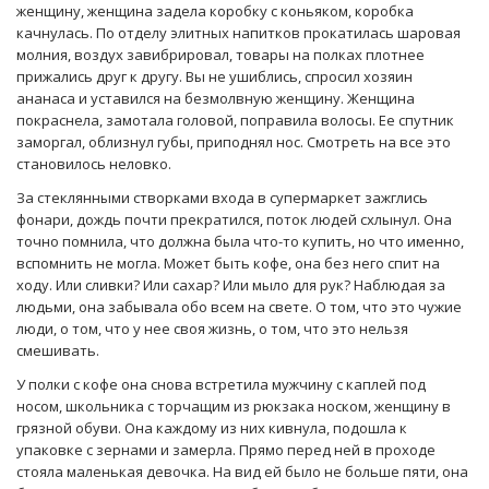
женщину, женщина задела коробку с коньяком, коробка
качнулась. По отделу элитных напитков прокатилась шаровая
молния, воздух завибрировал, товары на полках плотнее
прижались друг к другу. Вы не ушиблись, спросил хозяин
ананаса и уставился на безмолвную женщину. Женщина
покраснела, замотала головой, поправила волосы. Ее спутник
заморгал, облизнул губы, приподнял нос. Смотреть на все это
становилось неловко.
За стеклянными створками входа в супермаркет зажглись
фонари, дождь почти прекратился, поток людей схлынул. Она
точно помнила, что должна была что-то купить, но что именно,
вспомнить не могла. Может быть кофе, она без него спит на
ходу. Или сливки? Или сахар? Или мыло для рук? Наблюдая за
людьми, она забывала обо всем на свете. О том, что это чужие
люди, о том, что у нее своя жизнь, о том, что это нельзя
смешивать.
У полки с кофе она снова встретила мужчину с каплей под
носом, школьника с торчащим из рюкзака носком, женщину в
грязной обуви. Она каждому из них кивнула, подошла к
упаковке с зернами и замерла. Прямо перед ней в проходе
стояла маленькая девочка. На вид ей было не больше пяти, она