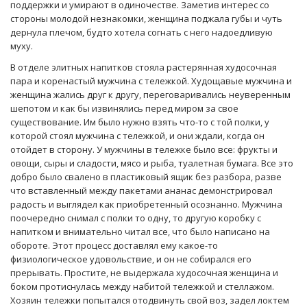
поддержки и умирают в одиночестве. Заметив интерес со
стороны молодой незнакомки, женщина поджала губы и чуть
дернула плечом, будто хотела согнать с него надоедливую
муху.
В отделе элитных напитков стояла растерянная худосочная
пара и коренастый мужчина с тележкой. Худощавые мужчина и
женщина жались друг к другу, переговаривались неуверенным
шепотом и как бы извинялись перед миром за свое
существование. Им было нужно взять что-то с той полки, у
которой стоял мужчина с тележкой, и они ждали, когда он
отойдет в сторону. У мужчины в тележке было все: фрукты и
овощи, сыры и сладости, мясо и рыба, туалетная бумага. Все это
добро было свалено в пластиковый ящик без разбора, разве
что вставленный между пакетами ананас демонстрировал
радость и выглядел как приобретенный осознанно. Мужчина
поочередно снимал с полки то одну, то другую коробку с
напитком и внимательно читал все, что было написано на
обороте. Этот процесс доставлял ему какое-то
физиологическое удовольствие, и он не собирался его
прерывать. Простите, не выдержала худосочная женщина и
боком протиснулась между набитой тележкой и стеллажом.
Хозяин тележки попытался отодвинуть свой воз, задел локтем