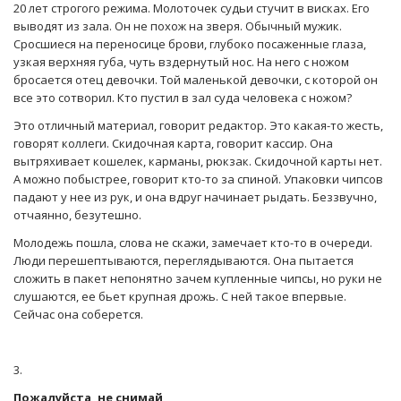
20 лет строгого режима. Молоточек судьи стучит в висках. Его
выводят из зала. Он не похож на зверя. Обычный мужик.
Сросшиеся на переносице брови, глубоко посаженные глаза,
узкая верхняя губа, чуть вздернутый нос. На него с ножом
бросается отец девочки. Той маленькой девочки, с которой он
все это сотворил. Кто пустил в зал суда человека с ножом?
Это отличный материал, говорит редактор. Это какая-то жесть,
говорят коллеги. Скидочная карта, говорит кассир. Она
вытряхивает кошелек, карманы, рюкзак. Скидочной карты нет.
А можно побыстрее, говорит кто-то за спиной. Упаковки чипсов
падают у нее из рук, и она вдруг начинает рыдать. Беззвучно,
отчаянно, безутешно.
Молодежь пошла, слова не скажи, замечает кто-то в очереди.
Люди перешептываются, переглядываются. Она пытается
сложить в пакет непонятно зачем купленные чипсы, но руки не
слушаются, ее бьет крупная дрожь. С ней такое впервые.
Сейчас она соберется.
3.
Пожалуйста, не снимай