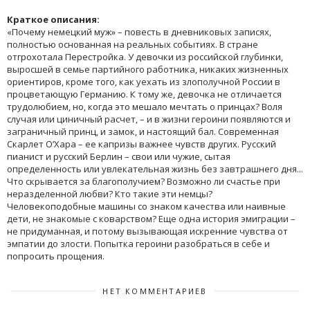
Краткое описания:
«Почему немецкий муж» – повесть в дневниковых записях,
полностью основанная на реальных событиях. В стране
отгрохотала Перестройка. У девочки из российской глубинки,
выросшей в семье партийного работника, никаких жизненных
ориентиров, кроме того, как уехать из злополучной России в
процветающую Германию. К тому же, девочка не отличается
трудолюбием, но, когда это мешало мечтать о принцах? Воля
случая или циничный расчет, – и в жизни героини появляются и
заграничный принц, и замок, и настоящий бал. Современная
Скарлет О’Хара – ее капризы важнее чувств других. Русский
пианист и русский Берлин – свои или чужие, сытая
определенность или увлекательная жизнь без завтрашнего дня...
Что скрывается за благополучием? Возможно ли счастье при
неразделенной любви? Кто такие эти немцы?
Человекоподобные машины со знаком качества или наивные
дети, не знакомые с коварством? Еще одна история эмиграции –
не придуманная, и потому вызывающая искренние чувства от
эмпатии до злости. Попытка героини разобраться в себе и
попросить прощения.
НЕТ КОММЕНТАРИЕВ