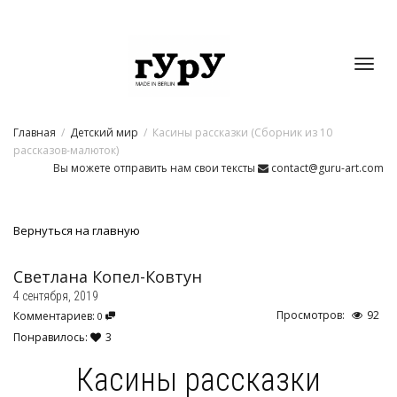
Toggl
Главная
Детский мир
Касины рассказки (Сборник из 10
navig
рассказов-малюток)
Вы можете отправить нам свои тексты
contact@guru-art.com
Вернуться на главную
Светлана Копел-Ковтун
4 сентября, 2019
Просмотров:
92
Комментариев:
0
Понравилось:
3
Касины рассказки