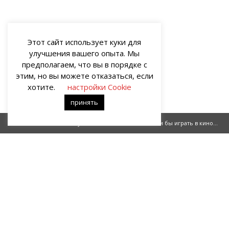
Этот сайт использует куки для
улучшения вашего опыта. Мы
предполагаем, что вы в порядке с
этим, но вы можете отказаться, если
хотите.
настройки Cookie
принять
Каблуково
Мы могли бы играть в кино...
О НАС
Портал о современных культуре и искусстве «гУрУ». Все права
защищены законом. Рукописи не рецензируются и не
возвращаются. Рецензирование рукописей возможно при
договорённости с руководством проекта.