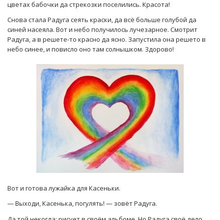
цветах бабочки да стрекозки поселились. Красота!
Снова стала Радуга сеять краски, да всё больше голубой да
синей насеяла. Вот и небо получилось лучезарное. Смотрит
Радуга, а в решете-то красно да ясно. Запустила она решето в
небо синее, и повисло оно там солнышком. Здорово!
Вот и готова лужайка для Касеньки.
— Выходи, Касенька, погулять! — зовёт Радуга.
Да той некогда: рисует в своём альбоме. Но Радуга своё дело