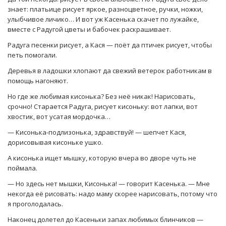
знает: платьице рисует яркое, разноцветное, ручки, ножки,
улыбчивое личико… И вот уж Касенька скачет по лужайке,
вместе с Радугой цветы и бабочек раскрашивает.
Радуга песенки рисует, а Кася — поёт да птичек рисует, чтобы
петь помогали.
Деревья в ладошки хлопают да свежий ветерок работникам в
помощь нагоняют.
Но где же любимая кисонька? Без неё никак! Нарисовать,
срочно! Старается Радуга, рисует кисоньку: вот лапки, вот
хвостик, вот усатая мордочка…
— Кисонька-подлизонька, здравствуй! — шепчет Кася,
дорисовывая кисоньке ушко.
А кисонька ищет мышку, которую вчера во дворе чуть не
поймала.
— Но здесь нет мышки, Кисонька! — говорит Касенька. — Мне
некогда её рисовать: надо маму скорее нарисовать, потому что
я проголодалась.
Наконец долетел до Касеньки запах любимых блинчиков —