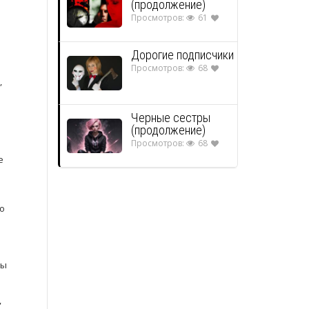
(продолжение)
Просмотров:
61
Дорогие подписчики
Просмотров:
68
,
Черные сестры
(продолжение)
Просмотров:
68
е
о
Мы
,