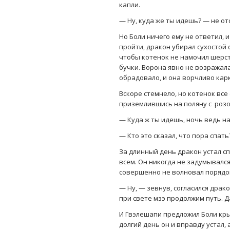
капли.
— Ну, куда же ты идешь? — не от
Но Боли ничего ему не ответил, и
пройти, дракон убирал сухостой 
чтобы котенок не намочил шерст
бучки. Ворона явно не возражала
обрадовало, и она ворчливо карк
Вскоре стемнело, но котенок все
приземлившись на поляну с розо
— Куда ж ты идешь, ночь ведь на
— Кто это сказал, что пора спат
За длинный день дракон устал сп
всем. Он никогда не задумывался
совершенно не волновал порядок,
— Ну, — зевнув, согласился драко
при свете мзэ продолжим путь. Д
И Гвэлешапи предложил Боли крыл
долгий день он и вправду устал,