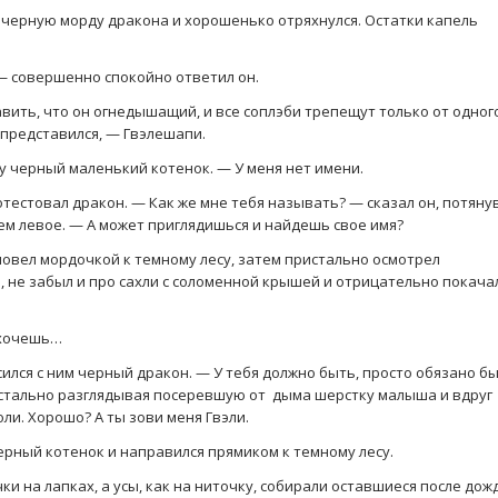
черную морду дракона и хорошенько отряхнулся. Остатки капель
 — совершенно спокойно ответил он.
вить, что он огнедышащий, и все соплэби трепещут только от одног
о представился, — Гвэлешапи.
му черный маленький котенок. — У меня нет имени.
тестовал дракон. — Как же мне тебя называть? — сказал он, потяну
ем левое. — А может приглядишься и найдешь свое имя?
повел мордочкой к темному лесу, затем пристально осмотрел
 не забыл и про сахли с соломенной крышей и отрицательно покача
 хочешь…
асился с ним черный дракон. — У тебя должно быть, просто обязано б
пристально разглядывая посеревшую от дыма шерстку малыша и вдруг
оли. Хорошо? А ты зови меня Гвэли.
ерный котенок и направился прямиком к темному лесу.
 на лапках, а усы, как на ниточку, собирали оставшиеся после дож