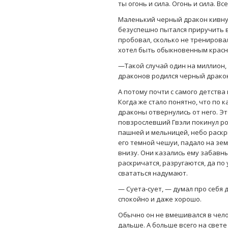
ты огонь и сила. Огонь и сила. Вс
Маленький черный дракон кивнул,
безуспешно пытался приручить вн
пробовал, сколько не тренировалс
хотел быть обыкновенным красн
—Такой случай один на миллион
драконов родился черный драко
А потому почти с самого детств
Когда же стало понятно, что по к
драконы отвернулись от него. Э
повзрослевший Гвэли покинул ро
пашней и мельницей, небо раскр
его темной чешуи, падало на зе
внизу. Они казались ему забавным
раскричатся, разругаются, да по 
свататься надумают.
— Суета-сует, — думал про себя д
спокойно и даже хорошо.
Обычно он не вмешивался в челов
дальше. А больше всего на свет