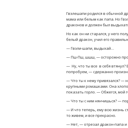
Гвэлешапи родился в обычной др
мама или белым как папа. Но Гвэл
драконов и должен был выдыхать
Но как он ни старался, у него по
белый дракон, учил его правиль
— Гвэли-шапи, выдыхай…
— Пш-Пш, шшш, — осторожно пр
— Ну, что ты все в себя втянул
попробуем, — сдержанно произн
— Что ты к нему привязался? — 
крупными ромашками. Она хлопо
показать горло. — Обжегся, мой
— Что ты с ним нянчишься? — по
— И что теперь, ему всю жизнь с
то живем, и все прекрасно.
— Нет, — отрезал дракон-папа и