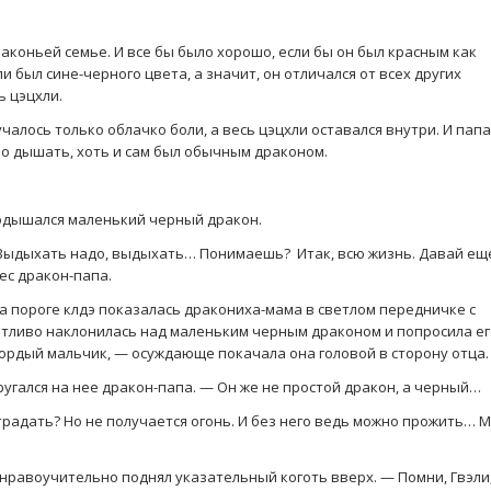
аконьей семье. И все бы было хорошо, если бы он был красным как
и был сине-черного цвета, а значит, он отличался от всех других
 цэцхли.
лучалось только облачко боли, а весь цэцхли оставался внутри. И папа
но дышать, хоть и сам был обычным драконом.
одышался маленький черный дракон.
? Выдыхать надо, выдыхать… Понимаешь? Итак, всю жизнь. Давай ещ
ес дракон-папа.
на пороге клдэ показалась дракониха-мама в светлом передничке с
тливо наклонилась над маленьким черным драконом и попросила ег
 гордый мальчик, — осуждающе покачала она головой в сторону отца.
ругался на нее дракон-папа. — Он же не простой дракон, а черный…
традать? Но не получается огонь. И без него ведь можно прожить… 
 нравоучительно поднял указательный коготь вверх. — Помни, Гвэли