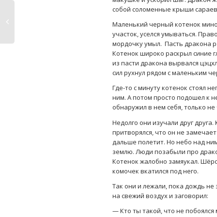
собой соломенные крыши сараев, 
Маленький черный котенок минов
участок, уселся умываться. Прав
мордочку умыл. Пасть дракона р
Котенок широко раскрыл синие гл
из пасти дракона вырвался цэцхл
сил рухнул рядом с маленьким ч
Где-то с минуту котенок стоял 
ним. А потом просто подошел к н
обнаружил в нем себя, только не 
Недолго они изучали друг друга.
притворялся, что он не замечае
дальше полетит. Но небо над ним
землю. Люди позабыли про дракон
Котенок жалобно замяукал. Шёрс
комочек вкатился под него.
Так они и лежали, пока дождь не
на свежий воздух и заговорил:
— Кто ты такой, что не побоялся