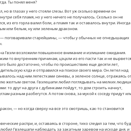
егда. Ты понял меня?
 но в глазах у него стояли слезы. Вот уж сколько времени он
утри себя пламя, но у него ничего не получалось. Сколько он не
я, из его горла валил боли, а пламя так и оставалось внутри. Иногда
ым или белым, ну или зеленым драконом.
, — поговаривали старейшины, — чтобы у обычных не огнедышащих
н.
а на Гвэли возложили повышенное внимание и излишние ожидания.
аким-то внутренним причинам, цэцхли из его пасти так и не вырвется
того было достаточно, чтобы по происшествию еще десяти лет,
дительскую клдэ и отправился на поиски своего мира. Он летел над
ывалось над ним лепестками синевы, а зеленое солнце, отражаясь о
млю желтым светом. Гвэлешапи любил поглядывать на мелких людиш
и: то друг на друга с дубинками пойдут, то дом строить начнут,
углам разным разбегутся. А потом снова, за мукой к соседу придут ил
ракон, — но когда сверху на все это смотришь, как-то становится
еческие распри, и, оставаясь в стороне, тихо следил за тем, что бу
е любил Гвэлешапи наблюдать за закатным заревом на исходе дня, и 