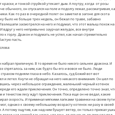
 краски, и тонкой струйкой утекает дым. А поутру, когда от росы
че обычного, он спускался на поле и подолгу лежал, рассматривая, к
ки. Как-то раз в очередной полет он заметил в загоне для скота
ку было не больше трех недель, он бежал по траве, забавно
Гвэлешапи засмотрелся на него и подумал, что этот малыш похож на
 И вдруг у него непривычно заурчал желудок, все внутри
ло к горлу. Дракон и подумать не успел, как начал стремительно
бастую пасть.
слова:
н набрал приличную. В то время не было никого сильнее дракона. И
э спряталось за ним, как будто бы его и вовсе не было. Люди
 страхом подняли глаза в небо. Казалось, суд Божий вот-вот
ел и летел. Кнути не обращал на него никакого внимания. Он шел по
вшись через небольшое ограждение, маленький черный котенок
переди его ждали приключения. Он точно, определено точно знал, чт
 и тенистом лесу ждут приключения. Пока еще он не ведал, какие
ирал скорость. И приминал мягкими лапками травинки на своем пути
мог, однако к своему небольшому возрасту котенок ни разу в своей
. А потому ощутив, как над ним бушует ветер, он только прижал ушк
е летел над землей так низко, что тень от его крыльев сминала под