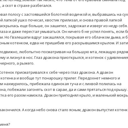
а скот в страхе разбегался.
ал полосу с застоявшейся болотной водичкой и, выбравшись на су
ой лапкой ушко почесал, хвостик прилизал, и снова правой лапкой
аскрылась еще больше, он зашипел, задрожал и изверг из недр себя
аза и даже перестал умываться. Он ничего б не успел понять, если 
и. Но Гвэлешапи вдруг закашлялся, покрывая его облачком дыма, и 
ерным котенком, едва не пришибив его раскрывшимся крылом. И зати
неподвижно, любопытно посматривая на большую мта, лежащую рядом
ему и лизнул в нос. Глаз дракона приоткрылся, и котенок с удивление
черного, а рыжего.
 Котенок присматривался к себе через глаз дракона. А дракон
т котенка и вообще тут понарошку прилег. Передохнет немного и
и нахмурилось, прибежала одинокая туча и с лихвой полилась на
а, побежали загонять скот в сараи, да и сами прятаться под крышу.
тка его разом намокла. Дракон приподнял крыло, и маленький мокр
 закончился. А когда небо снова стало ясным, дракон выпустил котен
 меня?