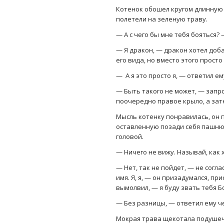
Котенок обошел кругом длинную 
полетели на зеленую траву.
— А с чего бы мне тебя бояться?
— Я дракон, — дракон хотел доба
его вида, но вместо этого прост
— А я это просто я, — ответил е
— Быть такого не может, — запро
поочередно правое крыло, а зат
Мысль котенку понравилась, он 
оставленную позади себя пашню,
головой.
— Ничего не вижу. Называй, как
— Нет, так не пойдет, — не согл
имя. Я, я, — он призадумался, 
вымолвил, — я буду звать тебя Б
— Без разницы, — ответил ему ч
Мокрая трава щекотала подушечки