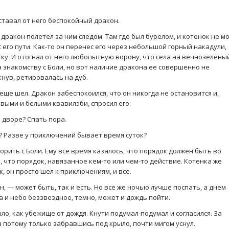
ставал от него беспокойный дракон.
 дракон полетел за ним следом. Там где был бурелом, и котенок не мо
с его пути. Как-то он перенес его через небольшой горный накадули,
ку. И отогнал от него любопытную ворону, что села на вечнозелены
 знакомству с Боли, но вот наличие дракона ее совершенно не
нув, ретировалась на дуб.
 еще шел. Дракон забеспокоился, что он никогда не остановится и,
выми и белыми квавилэби, спросил его:
 дворе? Спать пора.
ь? Разве у приключений бывает время суток?
орить с Боли. Ему все время казалось, что порядок должен быть во
, что порядок, навязанное кем-то или чем-то действие. Котенка же
 он просто шел к приключениям, и все.
н, — может быть, так и есть. Но все же ночью лучше поспать, а днем
а и небо беззвездное, темно, может и дождь пойти.
о, как убежище от дождя. Кнути подумал-подумал и согласился. За
 а потому только забравшись под крыло, почти мигом уснул.