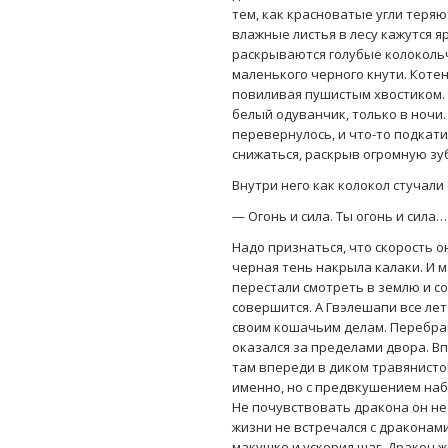
тем, как красноватые угли теряют
влажные листья в лесу кажутся яр
раскрываются голубые колокольчи
маленького черного кнути. Котен
повиливая пушистым хвостиком. 
белый одуванчик, только в ночи.
перевернулось, и что-то подкати
снижаться, раскрыв огромную зу
Внутри него как колокол стучали 
— Огонь и сила. Ты огонь и сила…
Надо признаться, что скорость о
черная тень накрыла калаки. И мз
перестали смотреть в землю и со
совершится. А Гвэлешапи все лет
своим кошачьим делам. Перебра
оказался за пределами двора. В
там впереди в диком травянистом
именно, но с предвкушением наб
Не почувствовать дракона он не 
жизни не встречался с драконами
макушке и ускорил шаг. Дракон ж