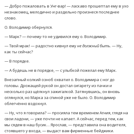
— Добро пожаловать в Унг-вар! — ласкаво прошептал ему в ухо
незнакомец, мелодично и раздельно произнеся последнее
слово.
О. Володимир обернулся.
— Марк? — почему-то не удивился ему о. Володимир.
— Твой мрак! — радостно кивнул ему
не должный быть
. — Ну,
как ты сейчас?
— В порядке.
— А будешь не в порядке, — с улыбкой пожелал ему Марк.
Внезапный колкий озноб охватил о. Володимира с ног до
головы. Дрожащей рукой он достал сигарету из пачки и
несколько раз щёлкнул зажигалкой. Затянувшись, он вновь
оглянулся, но Марка за спиной уже не было. О. Володимир
облегчённо вздохнул.
— Ну, что я говорила? — просияла тем временем Агния, глядя на
свои ладони, — уже почти не капает. А сейчас, перед тем, как
мы сядем в наш бусик… Ярослав, — представила она водителя,
стоявшего у входа, — выдаст вам фирменные бейджики.