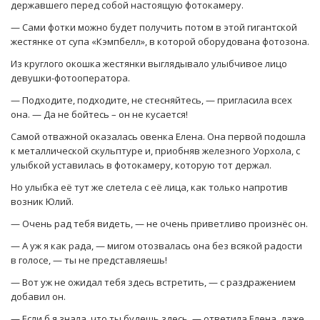
державшего перед собой настоящую фотокамеру.
— Сами фотки можно будет получить потом в этой гигантской
жестянке от супа «Кэмпбелл», в которой оборудована фотозона.
Из круглого окошка жестянки выглядывало улыбчивое лицо
девушки-фотооператора.
— Подходите, подходите, не стесняйтесь, — пригласила всех
она. — Да не бойтесь – он не кусается!
Самой отважной оказалась овенка Елена. Она первой подошла
к металлической скульптуре и, приобняв железного Уорхола, с
улыбкой уставилась в фотокамеру, которую тот держал.
Но улыбка её тут же слетела с её лица, как только напротив
возник Юлий.
— Очень рад тебя видеть, — не очень приветливо произнёс он.
— А уж я как рада, — мигом отозвалась она без всякой радости
в голосе, — ты не представляешь!
— Вот уж не ожидал тебя здесь встретить, — с раздражением
добавил он.
— Если б я знала, что ты будешь здесь, — ответила Елена, даже