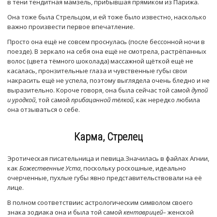
в тени тендитная мамзель, прибывшая прямиком из Парижа.
Она тоже была Стрельцом, и ей тоже было известно, насколько
важно произвести первое впечатление.
Просто она ещё не совсем проснулась (после бессонной ночи в
поезде). В зеркало на себя она ещё не смотрела, растрёпанных
волос (цвета тёмного шоколада) массажной щёткой ещё не
касалась, пронзительные глаза и чувственные губы свои
накрасить ещё не успела, поэтому выглядела очень бледно и не
выразительно. Короче говоря, она была сейчас той самой
дупой
и уродкой
, той самой
прибацанной тёлкой
, как нередко любила
она отзываться о себе.
Карма, Стрелец
Эротическая писательница и певица.Значилась в файлах Агнии,
как
Божественные Уста
, поскольку роскошные, идеально
очерченные, пухлые губы явно представительствовали на её
лице.
В полном соответствиис астрологическим символом своего
знака зодиака она и была той самой
кентаврицей
– женской