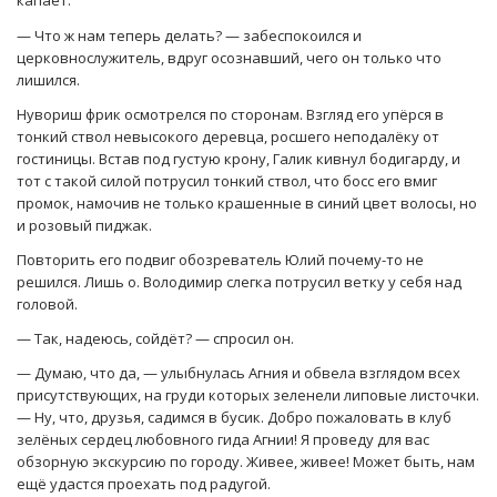
капает.
— Что ж нам теперь делать? — забеспокоился и
церковнослужитель, вдруг осознавший, чего он только что
лишился.
Нувориш фрик осмотрелся по сторонам. Взгляд его упёрся в
тонкий ствол невысокого деревца, росшего неподалёку от
гостиницы. Встав под густую крону, Галик кивнул бодигарду, и
тот с такой силой потрусил тонкий ствол, что босс его вмиг
промок, намочив не только крашенные в синий цвет волосы, но
и розовый пиджак.
Повторить его подвиг обозреватель Юлий почему-то не
решился. Лишь о. Володимир слегка потрусил ветку у себя над
головой.
— Так, надеюсь, сойдёт? — спросил он.
— Думаю, что да, — улыбнулась Агния и обвела взглядом всех
присутствующих, на груди которых зеленели липовые листочки.
— Ну, что, друзья, садимся в бусик. Добро пожаловать в клуб
зелёных сердец любовного гида Агнии! Я проведу для вас
обзорную экскурсию по городу. Живее, живее! Может быть, нам
ещё удастся проехать под радугой.