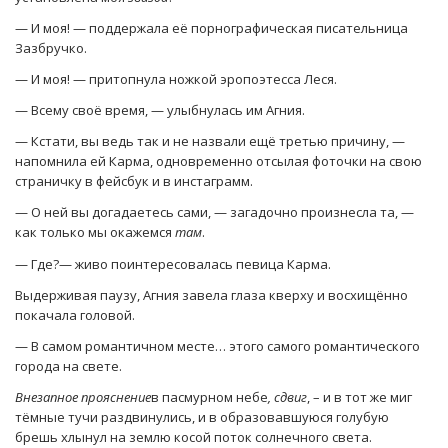
— И моя! — поддержала её порнографическая писательница
Зазбручко.
— И моя! — притопнула ножкой эропоэтесса Леся.
— Всему своё время, — улыбнулась им Агния.
— Кстати, вы ведь так и не назвали ещё третью причину, —
напомнила ей Карма, одновременно отсылая фоточки на свою
страничку в фейсбук и в инстаграмм.
— О ней вы догадаетесь сами, — загадочно произнесла та, —
как только мы окажемся
там
.
— Где?— живо поинтересовалась певица Карма.
Выдерживая паузу, Агния завела глаза кверху и восхищённо
покачала головой.
— В самом романтичном месте… этого самого романтического
города на свете.
Внезапное прояснение
в пасмурном небе
, сдвиг
, – и в тот же миг
тёмные тучи раздвинулись, и в образовавшуюся голубую
брешь хлынул на землю косой поток солнечного света.