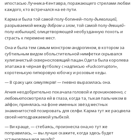
ипостасью Лучника-Кентавра, поражающего стрелами любви
каждого, кто встречался на её пути.
Карма и была той самой полу-богиней–полу-
дьяволицей
,
разрываемой между
добром и злом
, той самой полу-
девицей
–
полу-
кобылицей
, олицетворяющей необузданную похоть и
страсть к перемене мест.
Она и была тем самым монстром-андрогином, в котором за
субтильным видом обольстительной нимфетки скрывался
хулиганистый сквернословящий пацан.Одета была королева
эпатажа в чёрная футболку с надписью «Fuckcorrupton»,
коротенькую гипюровую юбочку и розовые кеды.
— В сраку цих симулякрів! — гневно выразилась она.
Агния неодобрительно покачала головой и
проникновенно, с
любовью
посмотрела ей в глаза, когда та, тыкая пальчиком в
айфон, принялась на фоне именных звёзд местных
знаменитостей позировать для селфи. Карма тут же расцвела
своей неподражаемой улыбкой.
— Ви краще, — стебаясь, произнесла она,но тут же
поправилась, — вы лучше скажите, когда здесь будет
установлена моя
звизда
?