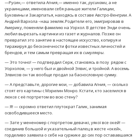
—Русин,— ответила Агния,— именно так,
русинами
, а не
украинцами, именовали себя раньше жители Галиции,
Буковины и Закарпатья, находясь в составе Австро-Венгрии. А
Андрей Вархола –наш земляк.Родители его, эмигрировав в
Америку, поменяли фамилию на Уорхол. В детстве Энди очень
любил вырезать картинки из газет и журналов. Позже он
превратил это занятие в настоящее искусство, копируя и
тиражируя до бесконечности фотки известных личностей и
брендов, и тем самым превращая их в
симулякры
.
— Это точно! — подтвердил Серж, становясь в позу рядом с
Уорхолом, — у него был и двойной Элвис, и тройной. А восемь
Элвисов он так вообще продал за баснословную сумму.
— А представьте, дорогие мои, — добавила Агния, — сколько
стоят его картины с Мэрилин Монро. Кстати, кто заселился в
люксе с её портретом во всю стену?
— Я! — скромно ответил плутократ Галик, занимая
освободившееся место.
— Зате у мененомер с портретом девачкі, уякої все окей! —
соединив большой и указательный палец в жесте «окей»,
горделиво заявила о себе на суржике до сих пор остававшаяся