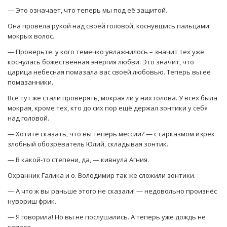
— Это означает, что теперь мы под её защитой.
Она провела рукой над своей головой, коснувшись пальцами
мокрых волос.
— Проверьте: у кого темечко увлажнилось – значит тех уже
коснулась божественная энергия любви. Это значит, что
царица небесная помазала вас своей любовью. Теперь вы её
помазанники.
Все тут же стали проверять, мокрая ли у них голова. У всех была
мокрая, кроме тех, кто до сих пор ещё держал зонтики у себя
над головой.
— Хотите сказать, что вы теперь мессии? — с сарказмом изрёк
злобный обозреватель Юлий, складывая зонтик.
— В какой-то степени, да, — кивнула Агния.
Охранник Галика и о. Володимир так же сложили зонтики.
— А что ж вы раньше этого не сказали! — недовольно произнёс
нувориш фрик.
— Я говорила! Но вы не послушались. А теперь уже дождь не