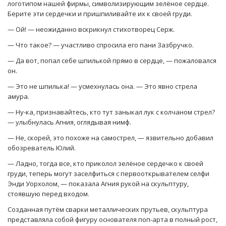
логотипом нашей фирмы, символизирующим зелёное сердце.
Берите эти сердечки и пришпиливайте их к своей груди.
— Ой! — неожиданно вскрикнул стихотворец Серж.
— Что такое? — участливо спросила его пани Зазбручко.
— Да вот, попал себе шпилькой прямо в сердце, — пожаловался
он.
— Это не шпилька! — усмехнулась она. — Это явно стрела
амура.
— Ну-ка, признавайтесь, кто тут заныкал лук с колчаном стрел?
— улыбнулась Агния, оглядывая нимф.
— Не, скорей, это похоже на самострел, — язвительно добавил
обозреватель Юлий.
— Ладно, тогда все, кто приколол зелёное сердечко к своей
груди, теперь могут заселфиться с первооткрывателем селфи
Энди Уорхолом, — показала Агния рукой на скульптуру,
стоявшую перед входом.
Созданная путём сварки металлических прутьев, скульптура
представляла собой фигуру основателя поп-арта в полный рост,