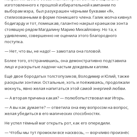
изготовленного к прошлой избирательной кампании по
выборам мэра, был разукрашен чёрными буквами «Я»,
стилизованными в форме поникшего члена. Галик молча кивнул
бодигарду и тот, помешкав, галантно накрыл краешком зонта
стоявшую рядом Магдалину Марию Михайловну. Но та, к
удивлению, совершенно не оценила этого благородного
поступка.
— Нет, что вы, не надо! — замотала она головой.
Более того, отстранившись, она демонстративно подставила
лицо и раскрытые ладони частым дождевым каплям.
Ещё двое бородатых толстопузиков, Володимир и Юлий, также
раскрыли зонтики. Остальные, хоть и поёживаясь, продолжали
мокнуть, явно желая напитаться этой самой энергией любви.
— А вторая причина какая? — полюбопытствовал маг Игорь.
— А вы как думаете? — ответила она ему вопросом на вопрос,
желая убедиться в его магических способностях.
Не успел тёмный маг открыть рот, как его опередили.
— Чтобы мы тут промокли все насквозь, — ворчливо произнёс