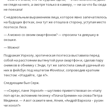
не глядя на него, а смотря только в камеру, — ни за что бы сюда
не поехала!
С недовольным выражением лица, которое явно запечатлелось
на будущих фотках, она тут же отошла в сторону, уступая место
поэтессе Лесе.
— А можно со своим смартфоном? — спросила та девушку в
окошке.
— Можно!
Подражая Уорхолу, эротическая поэтесса выставила перед
собой на расстоянии вытянутой руки смартфон и, сделав пару
снимков в обнимку с Энди, тут же запостила самый удачный из
них в фейсбук под хештегом #lovetour, сопроводив кратким
текстом: «Угадайте, где я?».
Следующим был Серж.
—«Сервус, пане Уорхол!» —шутливо приветствовал он «папу
поп-арта», вспомнив песенку «Плача Еремии» на слова Петра
Мидянки. — А вот скажите мне, Агния, «Андрій Вархола – русин
чи хохол?»