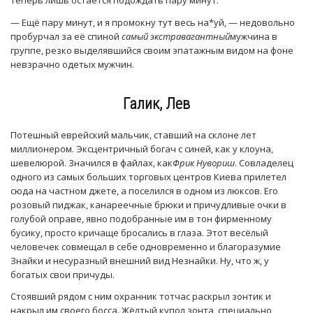
теперь лишь остаётся подождать пару минут.
— Ещё пару минут, и я промокну тут весь на*уй, — недовольно
пробурчал за её спиной
самый экстравагантный
мужчина в
группе, резко выделявшийся своим эпатажным видом на фоне
невзрачно одетых мужчин.
Галик, Лев
Потешный еврейский мальчик, ставший на склоне лет
миллионером. Эксцентричный богач с синей, как у клоуна,
шевелюрой. Значился в файлах, как
Фрик Нувориш
. Совладелец
одного из самых больших торговых центров Киева прилетел
сюда на частном джете, а поселился в одном из люксов. Его
розовый пиджак, канареечные брюки и причудливые очки в
голубой оправе, явно подобранные им в тон фирменному
бусику, просто кричаще бросались в глаза. Этот весёлый
человечек совмещал в себе одновременно и благоразумие
Знайки и несуразный внешний вид Незнайки. Ну, что ж, у
богатых свои причуды.
Стоявший рядом с ним охранник тотчас раскрыл зонтик и
накрыл им своего босса. Жёлтый купол зонта, специально