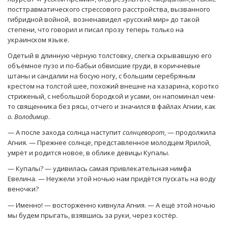
посттравматического стрессового расстройства, вызванного
гибридной войной, возненавидел «русский мир» до такой
степени, что говорил и писал прозу теперь только на
украинском языке.
Одетый в длинную чёрную толстовку, слегка скрывавшую его
объёмное пузо и по-бабьи обвисшие груди, в коричневые
штаны и сандалии на босую ногу, с большим серебряным
крестом на толстой шее, похожий внешне на хазарина, коротко
стриженый, с небольшой бородкой и усами, он напоминал чем-
то священника без рясы, отчего и значился в файлах Агнии, как
о. Володимир
.
— А после захода солнца наступит
солнцеворот
, — продолжила
Агния. — Прежнее солнце, представленное молодцем Ярилой,
умрёт и родится новое, в облике девицы Купалы.
— Купалы? — удивилась самая привлекательная нимфа
Евелина. — Неужели этой ночью нам придётся пускать на воду
веночки?
— Именно! — восторженно кивнула Агния. — А ещё этой ночью
мы будем прыгать, взявшись за руки, через костёр.