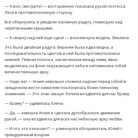
— А вон, смотрите! — восторженно показала рукой поэтесса
Леся в противоположную сторону.
Все обернулись и увидели огромную радугу, повисшую над
черепичными крышами.
— А сверху над ней ещё одна! — воскликнула модель Эвелина.
Это была двойная радуга. Верхняя была едва видна, а
последовательность цветов в ней была противоположна
нижней. Тёмная полоска, заключённая между ними, явно
выделялась на фоне окружающего неба и напоминала собой
величественную арку.
— Надо же! — Агния невольно сложила ладони перед собой в
священном жесте
намасте
и поклонилась божественному
знамению. — Это знак свыше: богиня воздвигла для нас браму
.
— Браму? — удивилась Елена.
— Да, — кивнула Агния и сделала дугообразное движение
рукой, — она воздвигла для всех нас небесную арку любви.
— И что это означает? — усмехнулся обозреватель Юлий с
прищуренным взором.