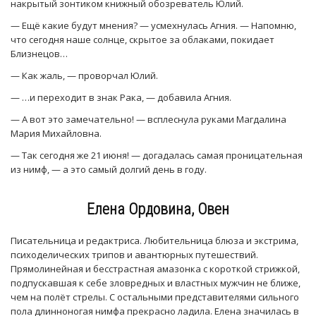
накрытый зонтиком книжный обозреватель Юлий.
— Ещё какие будут мнения? — усмехнулась Агния. — Напомню,
что сегодня наше солнце, скрытое за облаками, покидает
Близнецов…
— Как жаль, — проворчал Юлий.
— …и переходит в знак Рака, — добавила Агния.
— А вот это замечательно! — всплеснула руками Магдалина
Мария Михайловна.
— Так сегодня же 21 июня! — догадалась самая проницательная
из нимф, — а это самый долгий день в году.
Елена Ордовина, Овен
Писательница и редактриса. Любительница блюза и экстрима,
психоделических трипов и авантюрных путешествий.
Прямолинейная и бесстрастная амазонка с короткой стрижкой,
подпускавшая к себе зловредных и властных мужчин не ближе,
чем на полёт стрелы. С остальными представителями сильного
пола длинноногая нимфа прекрасно ладила. Елена значилась в