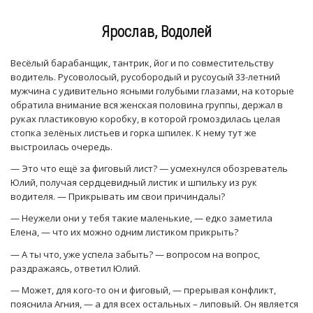
Ярослав, Водолей
Весёлый барабанщик, тантрик, йог и по совместительству
водитель. Русоволосый, русобородый и русоусый 33-летний
мужчина с удивительно ясными голубыми глазами, на которые
обратила внимание вся женская половина группы, держал в
руках пластиковую коробку, в которой громоздилась целая
стопка зелёных листьев и горка шпилек. К нему тут же
выстроилась очередь.
— Это что ещё за фиговый лист? — усмехнулся обозреватель
Юлий, получая сердцевидный листик и шпильку из рук
водителя. — Прикрывать им свои причиндалы?
— Неужели они у тебя такие маленькие, — едко заметила
Елена, — что их можно одним листиком прикрыть?
— А ты что, уже успела забыть? — вопросом на вопрос,
раздражаясь, ответил Юлий.
— Может, для кого-то он и фиговый, — прерывая конфликт,
пояснила Агния, — а для всех остальных – липовый. Он является