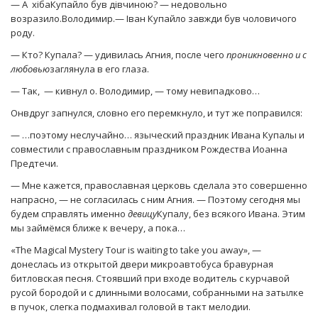
— А хібаКупайло був дівчиною? — недовольно
возразило.Володимир.— Іван Купайло завжди був чоловичого
роду.
— Кто? Купала? — удивилась Агния, после чего
проникновенно и с
любовью
заглянула в его глаза.
— Так, — кивнул о. Володимир, — тому невипадково…
Онвдруг запнулся, словно его перемкнуло, и тут же поправился:
— …поэтому неслучайно… языческий праздник Ивана Купалы и
совместили с православным праздником Рождества Иоанна
Предтечи.
— Мне кажется, православная церковь сделала это совершенно
напрасно, — не согласилась с ним Агния. — Поэтому сегодня мы
будем справлять именно
девицу
Купалу, без всякого Ивана. Этим
мы займёмся ближе к вечеру, а пока…
«The Magical Mystery Tour is waiting to take you away», —
донеслась из открытой двери микроавтобуса бравурная
битловская песня. Стоявший при входе водитель с курчавой
русой бородой и с длинными волосами, собранными на затылке
в пучок, слегка подмахивал головой в такт мелодии.