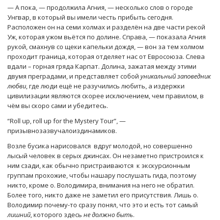
— А пока, — продолжила Агния, — несколько слов о городе
Унгвар, в который вы имели честь прибыть сегодня.
Расположен он на семи холмах и разделён на две части рекой
Уж, которая ужом вьётся по долине. Справа, — показала Агния
рукой, смахнув со щеки капельки дождя, — вон за тем холмом
проходит граница, которая отделяет нас от Евросоюза. Слева
вдали – горная гряда Карпат. Долина, зажатая между этими
двумя преградами, и представляет собой
уникальный заповедник
любви
, где люди ещё не разучились любить, а издержки
цивилизации являются скорее исключением, чем правилом, в
чём вы скоро сами и убедитесь.
“Roll up, roll up for the Mystery Tour”, —
призывнозазвучалоиздинамиков.
Возле бусика нарисовался вдруг молодой, но совершенно
лысый человек в серых джинсах. Он незаметно пристроился к
ним сзади, как обычно пристраиваются к экскурсионным
группам прохожие, чтобы нашару послушать гида, поэтому
никто, кроме о. Володимира, внимания на него не обратил.
Более того, никто даже не заметил его присутствия. Лишь о.
Володимир почему-то сразу понял, что это и есть тот самый
лишний
, которого здесь
не должно быть
.