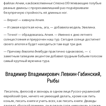
файлах Агнии, как
Божественные Стегна
.Обтягивающие голубые
рваные джинсы с прорехамилишний раз подчёркивали
безупречную стройность её длинных ног.
— Верно! — кивнула Агния.
— И самая короткая ночь, ага, — добавила модель Эвелина.
— Точно! — обрадовалась Агния. — Именно к дню летнего
солнцестояния и приурочен наш тур. Сегодня солнце достигнет
своего апогея и будет находиться там ещё три дня.
— Причому
довгота днів
буде практично однаковою, — с
заметным галицким акцентом добавил грудным бабьим голосом
самый крупный мужчина тура.
Владимир Владимирович Левкин-Габинский,
Рыбы
Писатель, философ и звонарь в одном лице.Русско-украинский
еврейский грек, ничего не умеющий делать, кроме как пить
коньяк, писать книги и учить всех, как писать книги. Дважды
лауреат «Русской премии», он,в результате
«мерцания»,
а также