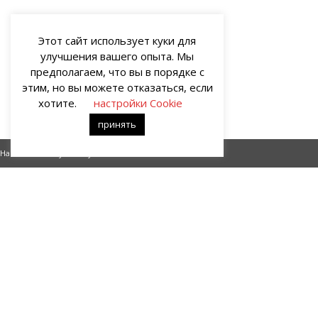
Этот сайт использует куки для
улучшения вашего опыта. Мы
предполагаем, что вы в порядке с
этим, но вы можете отказаться, если
хотите.
настройки Cookie
принять
Начинаешь с нуля, и нулем оборвется начало
Кнопп
О НАС
Портал о современных культуре и искусстве «гУрУ». Все права
защищены законом. Рукописи не рецензируются и не
возвращаются. Рецензирование рукописей возможно при
договорённости с руководством проекта.
Все права на статьи и публикации, иллюстрации, материалы