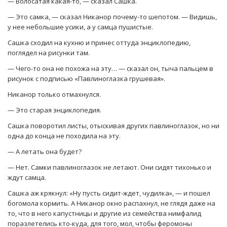
— Волосатая какая-то, — сказал Сашка.
— Это самка, — сказал Никанор почему-то шепотом. — Видишь,
у нее небольшие усики, а у самца пушистые.
Сашка сходил на кухню и принес оттуда энциклопедию,
поглядел на рисунки там.
— Чего-то она не похожа на эту… — сказал он, тыча пальцем в
рисунок с подписью «Павлиноглазка грушевая».
Никанор только отмахнулся.
— Это старая энциклопедия.
Сашка поворотил листы, отыскивая других павлиноглазок, но ни
одна до конца не походила на эту.
— А летать она будет?
— Нет. Самки павлиноглазок не летают. Они сидят тихонько и
ждут самца.
Сашка аж крякнул: «Ну пусть сидит-ждет, чудилка», — и пошел
богомола кормить. А Никанор окно распахнул, не глядя даже на
то, что в него капустницы и другие из семейства нимфалид
поразлетелись кто-куда, для того, мол, чтобы феромоны