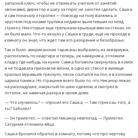
запасной ключ, чтобы не отвлекать учителя от занятий
звонками), директор и шагу за порог не захотел сделать. Сашка
и сам поначалу оторопел — повсюду на полу валялись и
хрустели под ногами трупики недавно вылетевших из неяд
стрекоз. Некоторые еще трепыхали крылышками на стенах, но
их было мало. Что-то екнуло у Сашки в груди, еще не проходя в
комнату он знал, что ждет там его разорение и безобразье.
Так и было: американские тараканы выбрались из аквариума,
расползлись по квартире и теперь, уж наверняка, отложили
кладку где-нибудь на кухне. Самка богомола свернулась в комок
и не подавала признаков жизни, а одно из стекол в жилище
красных муравьев треснуло, песок ссыпался на пол, и в колонии
царила паника. Но страшнее всего было то, что Никанор лежал
на раскладушке, накрытый по шею одеялом, и смотрел в
потолок, не замечая разора в своем доме.
— Что случилось? — спросил его Сашка, — Там стрекозы того, а
ты? Заболел?
— Он прилетел, — ответил Никанор невпопад. — Прилетел.
Сатурния отложила яйца.
Сашка бросился обратно в комнату, потому что про чертову