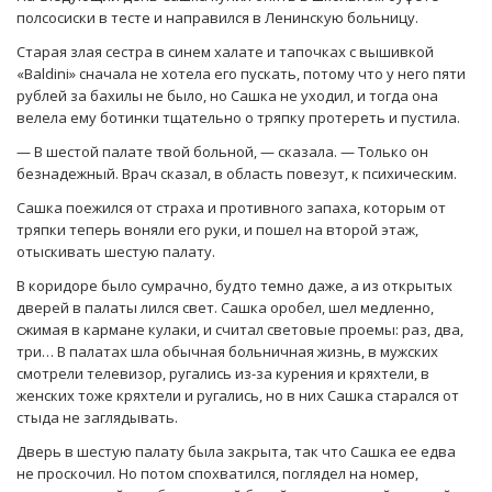
полсосиски в тесте и направился в Ленинскую больницу.
Старая злая сестра в синем халате и тапочках с вышивкой
«Baldini» сначала не хотела его пускать, потому что у него пяти
рублей за бахилы не было, но Сашка не уходил, и тогда она
велела ему ботинки тщательно о тряпку протереть и пустила.
— В шестой палате твой больной, — сказала. — Только он
безнадежный. Врач сказал, в область повезут, к психическим.
Сашка поежился от страха и противного запаха, которым от
тряпки теперь воняли его руки, и пошел на второй этаж,
отыскивать шестую палату.
В коридоре было сумрачно, будто темно даже, а из открытых
дверей в палаты лился свет. Сашка оробел, шел медленно,
сжимая в кармане кулаки, и считал световые проемы: раз, два,
три… В палатах шла обычная больничная жизнь, в мужских
смотрели телевизор, ругались из-за курения и кряхтели, в
женских тоже кряхтели и ругались, но в них Сашка старался от
стыда не заглядывать.
Дверь в шестую палату была закрыта, так что Сашка ее едва
не проскочил. Но потом спохватился, поглядел на номер,