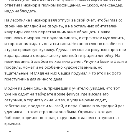
ответил Никанор в полном восхищении. — Скоро, Александер,
надо наблюдать.
На лесопилке Никанор взял отпуск за свой счет, чтобы глаз со
своей ненаглядной не сводить, а на остальных обитателей
квартиры совсем перестал внимание обращать. Сашке
пришлось и муравьев подкармливать, и стрекозам мух ловить,
и тараканам кидать остатки каши. Никанор словно влюбился в
эту распроклятую куколку. Сделал несколько рисунков простым
карандашом в специально купленной тетради в линейку. На
нелинованный альбом не хватило денег. Рисунки были в фас и в
профиль, может и не особенно художественные, но
тщательные. И глядя на них Сашка подумал, что это как фото
преступника для личного дела.
В один из дней Сашка, пришедши к учителю, увидел, что тот
уже не сидит на табурете возле фикуса, где висела его
сатурния, а торчит у окна. А там, в углу на раме сидит,
собственно, предмет и мыслей, и пера. Сашка в очередной раз
удивился — такая страшная она была. Огромная, как для
бабочки, коричнево-серая, с крупным «глазом» на пушистых
крыльях.