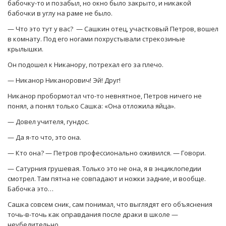
бабочку-то и позабыл, но окно было закрыто, и никакой
бабочки в углу на раме не было.
— Что это тут у вас? — Сашкин отец, участковый Петров, вошел
в комнату. Под его ногами похрустывали стрекозиные
крылышки.
Он подошел к Никанору, потрехал его за плечо.
— Никанор Никанорович! Эй! Друг!
Никанор пробормотал что-то невнятное, Петров ничего не
понял, а понял только Сашка: «Она отложила яйца».
— Довел учителя, гундос.
— Да я-то что, это она.
— Кто она? — Петров профессионально оживился. — Говори.
— Сатурния грушевая. Только это не она, я в энциклопедии
смотрел. Там пятна не совпадают и ножки задние, и вообще.
Бабочка это…
Сашка совсем сник, сам понимал, что выглядят его объяснения
точь-в-точь как оправдания после драки в школе —
неубедительно.