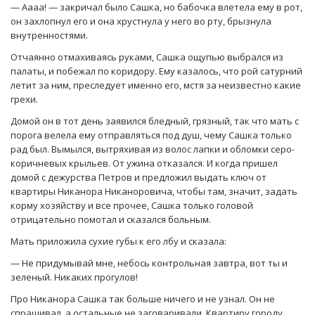
— Аааа! — закричал было Сашка, но бабочка влетела ему в рот,
он захлопнул его и она хрустнула у него во рту, брызнула
внутренностями.
Отчаянно отмахиваясь руками, Сашка ощупью выбрался из
палаты, и побежал по коридору. Ему казалось, что рой сатурний
летит за ним, преследует именно его, мстя за неизвестно какие
грехи.
Домой он в тот день заявился бледный, грязный, так что мать с
порога велела ему отправляться под душ, чему Сашка только
рад был. Вымылся, вытряхивая из волос лапки и обломки серо-
коричневых крыльев. От ужина отказался. И когда пришел
домой с дежурства Петров и предложил выдать ключ от
квартиры Никанора Никаноровича, чтобы там, значит, задать
корму хозяйству и все прочее, Сашка только головой
отрицательно помотал и сказался больным.
Мать приложила сухие губы к его лбу и сказала:
— Не придумывай мне, небось контрольная завтра, вот ты и
зеленый. Никаких прогулов!
Про Никанора Сашка так больше ничего и не узнал. Он не
спрашивал, а остальные не заговаривали. Квартиру городу