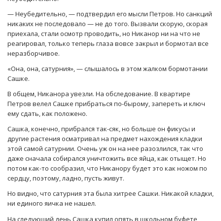
— Неубедительно, — подтвердил его мысли Петров. Но санкций
никаких не последовало — не до того. Вызвали скорую, скорая
приехала, стали осмотр проводить, но Никанор ни на что не
реагировал, только теперь глаза вовсе закрыл и бормотал все
неразборчивое.
«Она, она, сатурния», — слышалось в этом жалком бормотании
Сашке.
В общем, Никанора увезли. На обследование. В квартире
Петров велел Сашке прибраться по-бырому, запереть и ключ
ему сдать, как положено.
Сашка, конечно, прибрался так-сяк, но больше он фикусы и
другие растения осматривал на предмет нахождения кладки
этой самой сатурнии. Очень уж он на нее разозлился, так что
даже сначала собирался уничтожить все яйца, как отыщет. Но
потом как-то сообразил, что Никанору будет это как ножом по
сердцу, поэтому, ладно, пусть живут.
Но видно, что сатурния эта была хитрее Сашки. Никакой кладки,
ни единого яичка не нашел.
На следующий день Сашка купил опять в школьном буфете