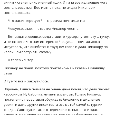
синим к стене прикрученный ящик. И типа все желающие могут
воспользоваться. Бесплатно пока, по акции. Никанор и
воспользовался.
— Что вас интересует? — спросила почтальонка.
— Чешуекрылые, — ответил Никанор честно.
— Вот видите, окошко, сюда ставите курсор, ну, вот эту штучку,
и печатаете, что вам интересно. Чешуе… — почтальонка
испугалась, что ошибется в трудном слове и дала Никанору по
клавишам постукать самому.
— А теперь энтер.
Никанор не понял, поэтому почтальонка нажала на клавишу
сама.
И тут-то все и закрутилось.
Впрочем, Сашка сначала не очень даже понял, что дело пахнет
керосином. Ну бабочка, ну мечта, мало ли. Только Никанор
постепенно переставал обсуждать биологию и школьные
уроки, и даже других инсектов, а все к этой самой сатурнии
сводил. Сашка уж и так его переключить пытался, и эдак.
Спросит, к примеру, правда, мол, что самка богомола самца