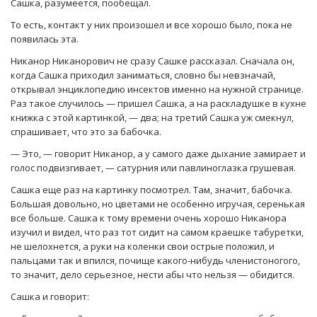
Сашка, разумеется, пообещал.
То есть, контакт у них произошел и все хорошо было, пока не
появилась эта.
Никанор Никанорович не сразу Сашке рассказал. Сначала он,
когда Сашка приходил заниматься, словно бы невзначай,
открывал энциклопедию инсектов именно на нужной странице.
Раз такое случилось — пришел Сашка, а на раскладушке в кухне
книжка с этой картинкой, — два; на третий Сашка уж смекнул,
спрашивает, что это за бабочка.
— Это, — говорит Никанор, а у самого даже дыхание замирает и
голос подвизгивает, — сатурния или павлиноглазка грушевая.
Сашка еще раз на картинку посмотрел. Там, значит, бабочка.
Большая довольно, но цветами не особенно игручая, серенькая
все больше. Сашка к тому времени очень хорошо Никанора
изучил и видел, что раз тот сидит на самом краешке табуретки,
не шелохнется, а руки на коленки свои острые положил, и
пальцами так и впился, почище какого-нибудь членистоногого,
то значит, дело серьезное, нести абы что нельзя — обидится.
Сашка и говорит: