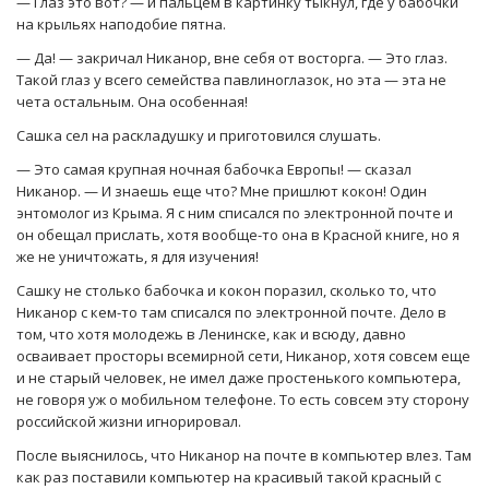
— Глаз это вот? — и пальцем в картинку тыкнул, где у бабочки
на крыльях наподобие пятна.
— Да! — закричал Никанор, вне себя от восторга. — Это глаз.
Такой глаз у всего семейства павлиноглазок, но эта — эта не
чета остальным. Она особенная!
Сашка сел на раскладушку и приготовился слушать.
— Это самая крупная ночная бабочка Европы! — сказал
Никанор. — И знаешь еще что? Мне пришлют кокон! Один
энтомолог из Крыма. Я с ним списался по электронной почте и
он обещал прислать, хотя вообще-то она в Красной книге, но я
же не уничтожать, я для изучения!
Сашку не столько бабочка и кокон поразил, сколько то, что
Никанор с кем-то там списался по электронной почте. Дело в
том, что хотя молодежь в Ленинске, как и всюду, давно
осваивает просторы всемирной сети, Никанор, хотя совсем еще
и не старый человек, не имел даже простенького компьютера,
не говоря уж о мобильном телефоне. То есть совсем эту сторону
российской жизни игнорировал.
После выяснилось, что Никанор на почте в компьютер влез. Там
как раз поставили компьютер на красивый такой красный с