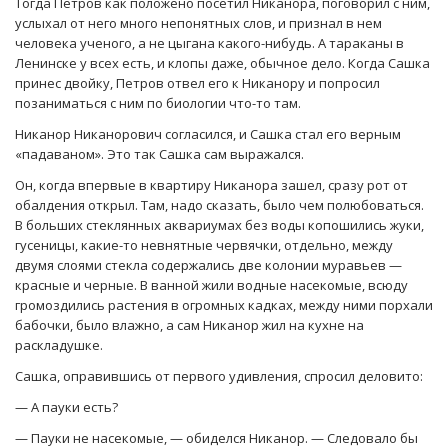
Тогда Петров как положено посетил Никанора, поговорил с ним,
услыхал от него много непонятных слов, и признал в нем
человека ученого, а не цыгана какого-нибудь. А тараканы в
Ленинске у всех есть, и клопы даже, обычное дело. Когда Сашка
принес двойку, Петров отвел его к Никанору и попросил
позаниматься с ним по биологии что-то там.
Никанор Никанорович согласился, и Сашка стал его верным
«падаваном». Это так Сашка сам выражался.
Он, когда впервые в квартиру Никанора зашел, сразу рот от
обалдения открыл. Там, надо сказать, было чем полюбоваться.
В больших стеклянных аквариумах без воды копошились жуки,
гусеницы, какие-то невнятные червячки, отдельно, между
двумя слоями стекла содержались две колонии муравьев —
красные и черные. В ванной жили водные насекомые, всюду
громоздились растения в огромных кадках, между ними порхали
бабочки, было влажно, а сам Никанор жил на кухне на
раскладушке.
Сашка, оправившись от первого удивления, спросил деловито:
— А пауки есть?
— Пауки не насекомые, — обиделся Никанор. — Следовало бы