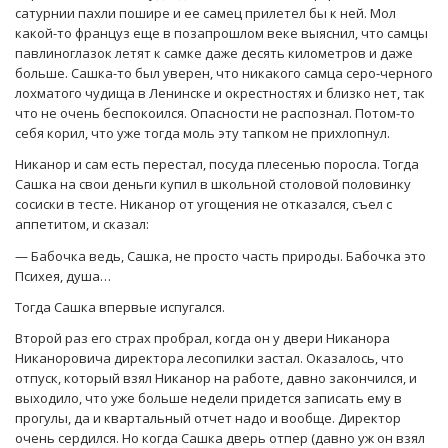
сатурнии пахли пошире и ее самец прилетел бы к ней. Мол
какой-то француз еще в позапрошлом веке выяснил, что самцы
павлиноглазок летят к самке даже десять километров и даже
больше. Сашка-то был уверен, что никакого самца серо-черного
лохматого чудища в Ленинске и окрестностях и близко нет, так
что не очень беспокоился. Опасности не распознал. Потом-то
себя корил, что уже тогда моль эту тапком не прихлопнул.
Никанор и сам есть перестал, посуда плесенью поросла. Тогда
Сашка на свои деньги купил в школьной столовой половинку
сосиски в тесте. Никанор от угощения не отказался, съел с
аппетитом, и сказал:
— Бабочка ведь, Сашка, не просто часть природы. Бабочка это
Психея, душа…
Тогда Сашка впервые испугался.
Второй раз его страх пробрал, когда он у двери Никанора
Никаноровича директора лесопилки застал. Оказалось, что
отпуск, который взял Никанор на работе, давно закончился, и
выходило, что уже больше недели придется записать ему в
прогулы, да и квартальный отчет надо и вообще. Директор
очень сердился. Но когда Сашка дверь отпер (давно уж он взял