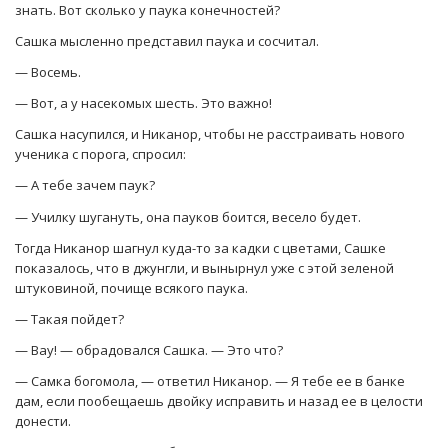
знать. Вот сколько у паука конечностей?
Сашка мысленно представил паука и сосчитал.
— Восемь.
— Вот, а у насекомых шесть. Это важно!
Сашка насупился, и Никанор, чтобы не расстраивать нового
ученика с порога, спросил:
— А тебе зачем паук?
— Училку шугануть, она пауков боится, весело будет.
Тогда Никанор шагнул куда-то за кадки с цветами, Сашке
показалось, что в джунгли, и вынырнул уже с этой зеленой
штуковиной, почище всякого паука.
— Такая пойдет?
— Вау! — обрадовался Сашка. — Это что?
— Самка богомола, — ответил Никанор. — Я тебе ее в банке
дам, если пообещаешь двойку исправить и назад ее в целости
донести.