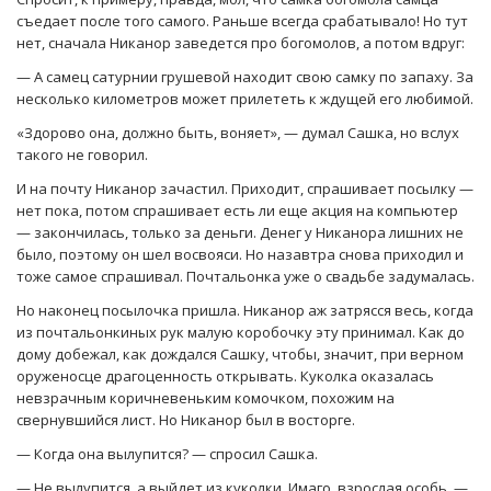
съедает после того самого. Раньше всегда срабатывало! Но тут
нет, сначала Никанор заведется про богомолов, а потом вдруг:
— А самец сатурнии грушевой находит свою самку по запаху. За
несколько километров может прилететь к ждущей его любимой.
«Здорово она, должно быть, воняет», — думал Сашка, но вслух
такого не говорил.
И на почту Никанор зачастил. Приходит, спрашивает посылку —
нет пока, потом спрашивает есть ли еще акция на компьютер
— закончилась, только за деньги. Денег у Никанора лишних не
было, поэтому он шел восвояси. Но назавтра снова приходил и
тоже самое спрашивал. Почтальонка уже о свадьбе задумалась.
Но наконец посылочка пришла. Никанор аж затрясся весь, когда
из почтальонкиных рук малую коробочку эту принимал. Как до
дому добежал, как дождался Сашку, чтобы, значит, при верном
оруженосце драгоценность открывать. Куколка оказалась
невзрачным коричневеньким комочком, похожим на
свернувшийся лист. Но Никанор был в восторге.
— Когда она вылупится? — спросил Сашка.
— Не вылупится, а выйдет из куколки. Имаго, взрослая особь, —