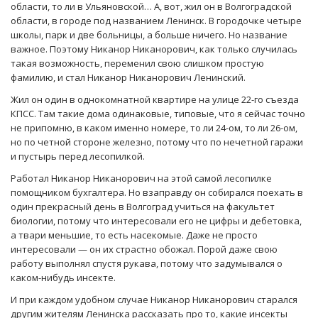
области, то ли в Ульяновской… А, вот, жил он в Волгоградской
области, в городе под названием Ленинск. В городочке четыре
школы, парк и две больницы, а больше ничего. Но название
важное. Поэтому Никанор Никанорович, как только случилась
такая возможность, переменил свою слишком простую
фамилию, и стал Никанор Никанорович Ленинский.
Жил он один в однокомнатной квартире на улице 22-го съезда
КПСС. Там такие дома одинаковые, типовые, что я сейчас точно
не припомню, в каком именно номере, то ли 24-ом, то ли 26-ом,
но по четной стороне железно, потому что по нечетной гаражи
и пустырь перед лесопилкой.
Работал Никанор Никанорович на этой самой лесопилке
помощником бухгалтера. Но взаправду он собирался поехать в
один прекрасный день в Волгоград учиться на факультет
биологии, потому что интересовали его не цифры и дебетовка,
а твари меньшие, то есть насекомые. Даже не просто
интересовали — он их страстно обожал. Порой даже свою
работу выполнял спустя рукава, потому что задумывался о
каком-нибудь инсекте.
И при каждом удобном случае Никанор Никанорович старался
другим жителям Ленинска рассказать про то, какие инсекты