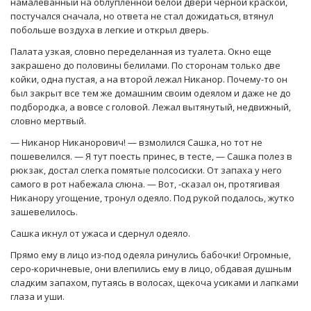
намалеванный на облупленной белой двери черной краской,
постучался сначала, но ответа не стал дожидаться, втянул
побольше воздуха в легкие и открыл дверь.
Палата узкая, словно переделанная из туалета. Окно еще
закрашено до половины белилами. По сторонам только две
койки, одна пустая, а на второй лежал Никанор. Почему-то он
был закрыт все тем же домашним своим одеялом и даже не до
подбородка, а вовсе с головой. Лежал вытянутый, недвижный,
словно мертвый.
— Никанор Никанорович! — взмолился Сашка, но тот не
пошевелился. — Я тут поесть принес, в тесте, — Сашка полез в
рюкзак, достал слегка помятые полсосиски. От запаха у него
самого в рот набежала слюна. — Вот, -сказал он, протягивая
Никанору угощение, тронул одеяло. Под рукой подалось, жутко
зашевелилось.
Сашка икнул от ужаса и сдернул одеяло.
Прямо ему в лицо из-под одеяла ринулись бабочки! Огромные,
серо-коричневые, они влепились ему в лицо, обдавая душным
сладким запахом, путаясь в волосах, щекоча усиками и лапками
глаза и уши.