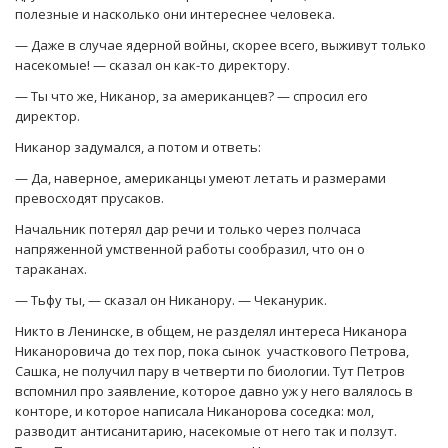
полезные и насколько они интереснее человека.
— Даже в случае ядерной войны, скорее всего, выживут только
насекомые! — сказал он как-то директору.
— Ты что же, Никанор, за американцев? — спросил его
директор.
Никанор задумался, а потом и ответь:
— Да, наверное, американцы умеют летать и размерами
превосходят прусаков.
Начальник потерял дар речи и только через полчаса
напряженной умственной работы сообразил, что он о
тараканах.
— Тьфу ты, — сказал он Никанору. — Чеканурик.
Никто в Ленинске, в общем, не разделял интереса Никанора
Никаноровича до тех пор, пока сынок участкового Петрова,
Сашка, не получил пару в четверти по биологии. Тут Петров
вспомнил про заявление, которое давно уж у него валялось в
конторе, и которое написала Никанорова соседка: мол,
разводит антисанитарию, насекомые от него так и ползут.