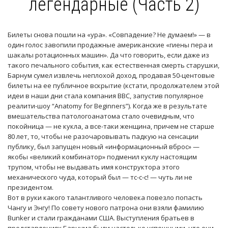
легендарные (Часть 2)
Билеты снова пошли на «ура». «Совпадение? Не думаем!» — в
один голос завопили продажные американские «гиены пера и
шакалы ротационных машин». Да что говорить, если даже из
такого печального события, как естественная смерть старушки,
Барнум сумел извлечь неплохой доход, продавая 50-центовые
билеты на ее публичное вскрытие (кстати, продолжателем этой
идеи в наши дни стала компания BBC, запустив популярное
реалити-шоу “Anatomy for Beginners”). Когда же в результате
вмешательства патологоанатома стало очевидным, что
покойница — не кукла, а все-таки женщина, причем не старше
80 лет, то, чтобы не разочаровывать падкую на сенсации
публику, был запущен новый «информационный вброс» —
якобы «великий комбинатор» подменил куклу настоящим
трупом, чтобы не выдавать имя конструктора этого
механического чуда, который был — тс-с-с! — чуть ли не
президентом.
Вот в руки какого талантливого человека повезло попасть
Чангу и Энгу! По совету нового патрона они взяли фамилию
Bunker и стали гражданами США. Выступления братьев в
представлениях Барнума были настолько успешными, что они