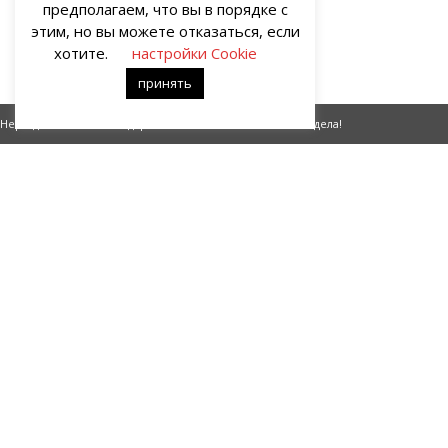
предполагаем, что вы в порядке с
этим, но вы можете отказаться, если
хотите.
настройки Cookie
принять
Неразделимые и легендарные (Часть 1)
Человек дела!
О НАС
Портал о современных культуре и искусстве «гУрУ». Все права
защищены законом. Рукописи не рецензируются и не
возвращаются. Рецензирование рукописей возможно при
договорённости с руководством проекта.
Все права на статьи и публикации, иллюстрации, материалы
иного рода и художественное оформление сайта принадлежат
редакции портала «гУрУ». Ответственность за содержание
материалов несут авторы – блогеры.
Ответственность за содержание рекламы несёт