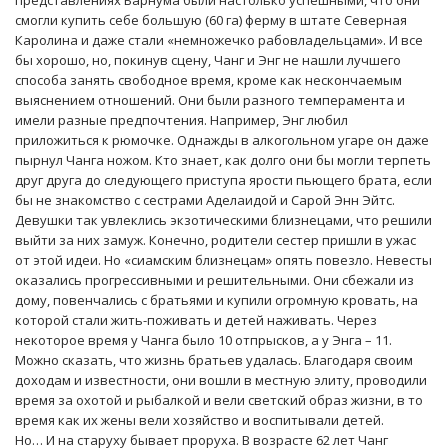
смогли купить себе большую (60 га) ферму в штате Северная
Каролина и даже стали «немножечко рабовладельцами». И все
бы хорошо, но, покинув сцену, Чанг и Энг не нашли лучшего
способа занять свободное время, кроме как нескончаемым
выяснением отношений. Они были разного темперамента и
имели разные предпочтения. Например, Энг любил
приложиться к рюмочке. Однажды в алкогольном угаре он даже
пырнул Чанга ножом. Кто знает, как долго они бы могли терпеть
друг друга до следующего приступа ярости пьющего брата, если
бы не знакомство с сестрами Аделаидой и Сарой Энн Эйтс.
Девушки так увлеклись экзотическими близнецами, что решили
выйти за них замуж. Конечно, родители сестер пришли в ужас
от этой идеи. Но «сиамским близнецам» опять повезло. Невесты
оказались прогрессивными и решительными. Они сбежали из
дому, повенчались с братьями и купили огромную кровать, на
которой стали жить-поживать и детей наживать. Через
некоторое время у Чанга было 10 отпрысков, а у Энга – 11.
Можно сказать, что жизнь братьев удалась. Благодаря своим
доходам и известности, они вошли в местную элиту, проводили
время за охотой и рыбалкой и вели светский образ жизни, в то
время как их жены вели хозяйство и воспитывали детей.
Но… И на старуху бывает проруха. В возрасте 62 лет Чанг