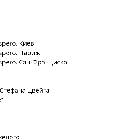
spero. Киев
spero. Париж
spero. Сан-Франциско
 Стефана Цвейга
e"
женого