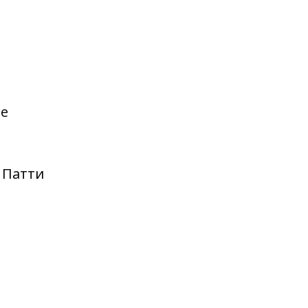
ре
 Патти