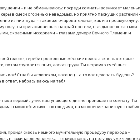
едвкушении – и не обманываюсь: посреди комнаты возникает малень
 серы в смеси с горечью неведомых, но приятно пахнущих растений 
нно из ниоткуда – такая же очаровательная, как и в прошлую луну:
му полу, ты присаживаешься на край постели, вглядываешься в мои
ыми, с красными искорками – глазами дочери Вечного Пламени и
твоей голове, теребит роскошные жёсткие волосы, сквозь которые
 потом спускается вниз, лаская груди. Ты негромко смеёшься:
сь как! Стал бы человеком, наконец – а то как целовать будешь?
а в ответ, набрасываюсь на тебя.
 – пока первый лучик наступающего дня не проникает в комнату. Ты
ыма в моих объятиях – поток дыма, на мгновение зависнув столби
 дня, пройдя сквозь немного мучительную процедуру перехода –
 боль в заживающем плече… – откидываюсь на подушку уже человек