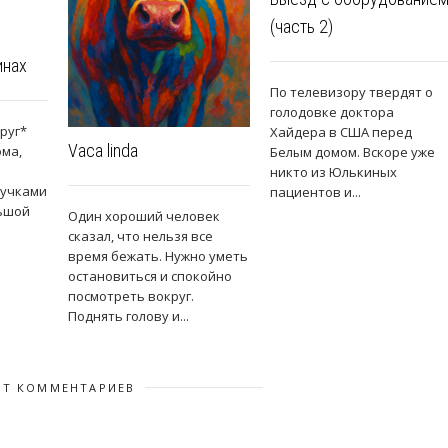
(часть 2)
инах
По телевизору твердят о
голодовке доктора
руг*
Хайдера в США перед
Vaca linda
ома,
Белым домом. Вскоре уже
никто из Юлькиных
ручками
пациентов и...
льшой
Один хороший человек
сказал, что нельзя все
время бежать. Нужно уметь
остановиться и спокойно
посмотреть вокруг.
Поднять голову и...
ЕТ КОММЕНТАРИЕВ