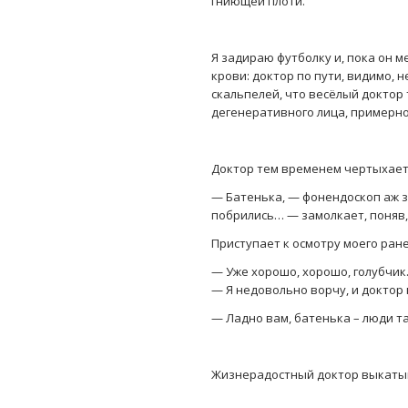
гниющей плоти.
Я задираю футболку и, пока он м
крови: доктор по пути, видимо, 
скальпелей, что весёлый доктор
дегенеративного лица, примерно
Доктор тем временем чертыхает
— Батенька, — фонендоскоп аж з
побрились… — замолкает, поняв,
Приступает к осмотру моего ран
— Уже хорошо, хорошо, голубчик
— Я недовольно ворчу, и доктор
— Ладно вам, батенька – люди т
Жизнерадостный доктор выкатыв