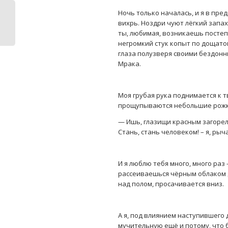
Ночь только началась, и я в пр
вихрь. Ноздри чуют лёгкий запах
ты, любимая, возникаешь постепе
негромкий стук копыт по дощато
глаза полузверя своими бездонн
Мрака.
Моя грубая рука поднимается к 
прощупываются небольшие рожки,
— Ишь, глазищи красным загорели
Стань, стань человеком! – я, рыч
И я люблю тебя много, много раз
рассеиваешься чёрным облаком д
над полом, просачивается вниз.
А я, под влиянием наступившего
мучительную ещё и потому, что