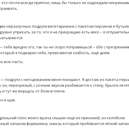
– это почти всегда приятно, лишь бы только не надоедали ненужным
траивать.
две неразлучных подруги-вегетарианки с пакетом персиков и бутыл
ружно упрекать за то, что я не прекращаю есть мясо – я оглушитель
тшатываются:
— тебе вредно это, так ты не скоро поправишься! – обе с презрение
 который я поджарил себе, превозмогая слабость, ещё днём.
во всю пасть.
 — подруги с негодованием меня покидают. Я достаю из пакета перс
ы: он, перезрелый, с сочным звуком разбивается о стену, брызги летят
 и тут же морщусь от боли в плече.
л и шум.
одренький голос моего врача слышен ещё из прихожей, он колобком
нный запахом формалина, сквозь который пробивается лёгкий запах