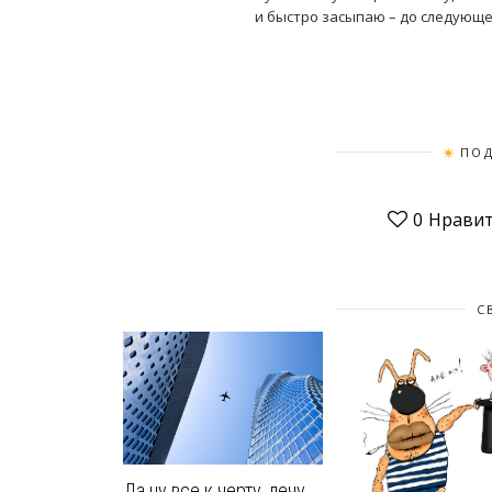
и быстро засыпаю – до следующе
ПОД
0
Нравит
С
Да ну все к черту, лечу.