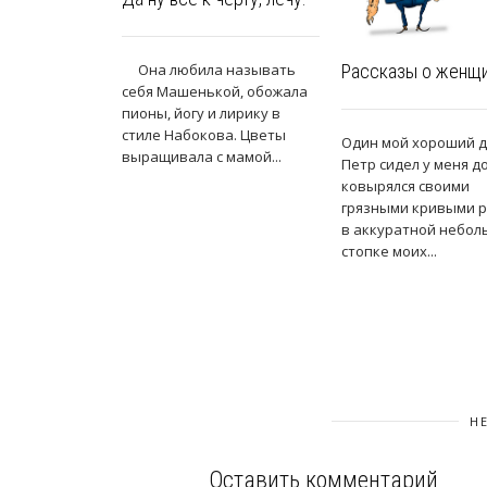
Рассказы о женщ
Она любила называть
себя Машенькой, обожала
пионы, йогу и лирику в
стиле Набокова. Цветы
Один мой хороший д
выращивала с мамой...
Петр сидел у меня д
ковырялся своими
грязными кривыми 
в аккуратной небо
стопке моих...
Н
Оставить комментарий