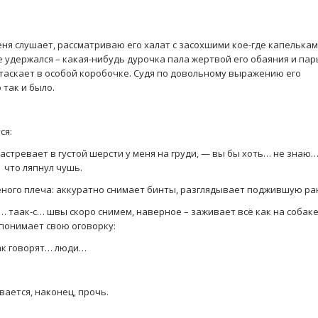
еня слушает, рассматриваю его халат с засохшими кое-где капелька
не удержался – какая-нибудь дурочка пала жертвой его обаяния и па
 таскает в особой коробочке. Судя по довольному выражению его
 так и было.
ся:
астревает в густой шерсти у меня на груди, — вы бы хоть… не знаю
 что ляпнул чушь.
еного плеча: аккуратно снимает бинты, разглядывает поджившую ра
… таак-с… швы скоро снимем, наверное – заживает всё как на собак
 понимает свою оговорку:
ак говорят… люди…
ается, наконец, прочь.