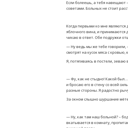
Если болеешь, а тебя навещают 
советами. Больных не стоит расс
Когда первыми ко мне являются 
яблочного вина, и принимаются д
чихаю в ответ. Обе подружки о
— Ну ведь мы же тебе говорили, 
смотрят на кусок мяса с кровью,
Я, потягиваясь в постели, зеваю 
— Фу, как не стыдно! Какой был…
и бросаю его в стену со всей сил
разные стороны. Я радостно рычу
За окном слышно шуршание мёте
— Ну, как там наш больной? – б
вкатывается в комнату, пропита