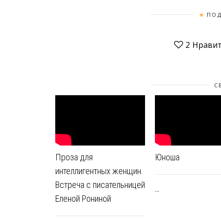
ПОД
2
Нравит
С
Проза для
Юноша
интеллигентных женщин.
Встреча с писательницей
...
Еленой Рониной