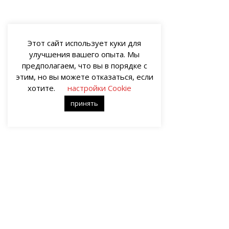
Этот сайт использует куки для
улучшения вашего опыта. Мы
предполагаем, что вы в порядке с
этим, но вы можете отказаться, если
хотите.
настройки Cookie
принять
О НАС
Портал о современных культуре и
Все пра
искусстве «гУрУ». Все права защищены
иллюстр
законом. Рукописи не рецензируются и
художес
не возвращаются. Рецензирование
принадл
рукописей возможно при
Ответст