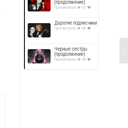
(продолжение)
Петербург — Париж,
Просмотров:
61
лето-зима 2010 года
Дорогие подписчики
Просмотров:
68
...
Черные сестры
(продолжение)
Просмотров:
68