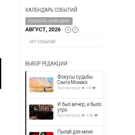
КАЛЕНДАРЬ СОБЫТИЙ
ПОКАЗАТЬ КАЛЕНДАРЬ
АВГУСТ, 2026
НЕТ СОБЫТИЙ
ВЫБОР РЕДАКЦИИ
Фокусы судьбы.
Санта-Моника
Просмотров:
78
Снег кружится
И был вечер, и было
Маруся Климова читает
Ту
утро
главу из книги «Моя
Просмотров:
138
...
история русской
...
Пылай для меня
литературы». Санкт-