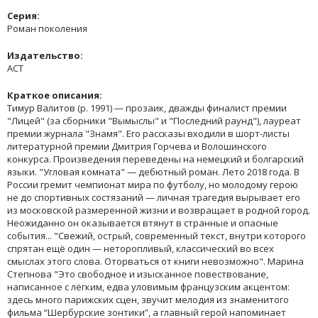
Серия:
Роман поколения
Издательство:
АСТ
Краткое описания:
Тимур Валитов (р. 1991) — прозаик, дважды финалист премии
"Лицей" (за сборники "Вымыслы" и "Последний раунд"), лауреат
премии журнала "Знамя". Его рассказы входили в шорт-листы
литературной премии Дмитрия Горчева и Волошинского
конкурса. Произведения переведены на немецкий и болгарский
языки. "Угловая комната" — дебютный роман. Лето 2018 года. В
России гремит чемпионат мира по футболу, но молодому герою
не до спортивных состязаний — личная трагедия вырывает его
из московской размеренной жизни и возвращает в родной город.
Неожиданно он оказывается втянут в странные и опасные
события... "Свежий, острый, современный текст, внутри которого
спрятан ещё один — неторопливый, классический во всех
смыслах этого слова. Оторваться от книги невозможно". Марина
Степнова "Это свободное и изысканное повествование,
написанное с лёгким, едва уловимым французским акцентом:
здесь много парижских сцен, звучит мелодия из знаменитого
фильма “Шербурские зонтики”, а главный герой напоминает