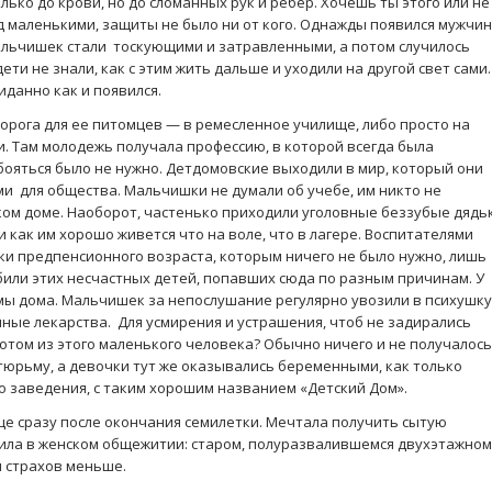
олько до крови, но до сломанных рук и ребер. Хочешь ты этого или не
 маленькими, защиты не было ни от кого. Однажды появился мужчин
альчишек стали тоскующими и затравленными, а потом случилось
ти не знали, как с этим жить дальше и уходили на другой свет сами.
иданно как и появился.
дорога для ее питомцев — в ремесленное училище, либо просто на
и. Там молодежь получала профессию, в которой всегда была
 бояться было не нужно. Детдомовские выходили в мир, который они
ми для общества. Мальчишки не думали об учебе, им никто не
ском доме. Наоборот, частенько приходили уголовные беззубые дядь
и как им хорошо живется что на воле, что в лагере. Воспитателями
и предпенсионного возраста, которым ничего не было нужно, лишь
били этих несчастных детей, попавших сюда по разным причинам. У
мы дома. Мальчишек за непослушание регулярно увозили в психушку
пные лекарства. Для усмирения и устрашения, чтоб не задирались
отом из этого маленького человека? Обычно ничего и не получалось
тюрьму, а девочки тут же оказывались беременными, как только
о заведения, с таким хорошим названием «Детский Дом».
е сразу после окончания семилетки. Мечтала получить сытую
ила в женском общежитии: старом, полуразвалившемся двухэтажном
и страхов меньше.