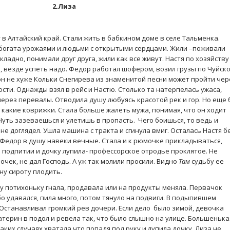
2.Лиза
в Алтайский край. Стали жить в бабкином доме в селе Тальменка.
 богата урожаями и людьми с открытыми сердцами. Жили –поживали
складно, понимали друг друга, жили как все живут. Настя по хозяйству
, везде успеть надо. Федор работал шофером, возил грузы по Чуйск
 он не хуже Кольки Снегирева из знаменитой песни может пройти чер
сти. Однажды взял в рейс и Настю. Столько та натерпелась ужаса,
через перевалы. Отводила душу любуясь красотой рек и гор. Но еще
а какие коврижки. Стала больше жалеть мужа, понимая, что он ходит
уть зазеваешься и улетишь в пропасть. Чего боишься, то ведь и
не доглядел. Ушла машина с тракта и сгинула вмиг. Осталась Настя б
й Федор в душу навеки вечные. Стала и к рюмочке прикладываться,
В подпитии и дочку лупила- профессорское отродье проклятое. Не
очек, не дал Господь. А уж так молили просили. Видно
Там
судьбу ее
ну сироту плодить.
ку потихоньку гнала, продавала или на продукты меняла. Первачок
бо удавался, пила много, потом тянуло на подвиги. В подыпившем
 Останавливал громкий рев дочери. Если дело было зимой, девочка
атерин в подол и ревела так, что было слышно на улице. Большенька
аких случаях хватала что попадя под руку и лупила дочку. Лиза не