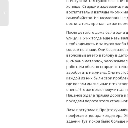
стенку и биться нужно было не т
хочешь. Старшие издевались над
воспитатель и взгляды многих м
самоубийство. Изнасилованные де
воспитатель пропал так же неож
После детского дома была одна 
улицу. ПТУ их тогда еще называл
необходимость и за кусок хлеба
совсем не знали. Они были изгоя
втолковывал это в голову в дет
и, смачно матерясь, рассказывал
работали обычно старые тетеньк
заработать на жизнь. Они не лю
каждой из них были свои пробле
где кололи им сильные психотро
очень.Что же могло получиться п
Пацанов ждала прямая дорога в 
покидали ворота этого страшног
Лиза поступила в Профтехучилищ
профессию повара-кондитера. Ж
здании. Тут покоя было больше 