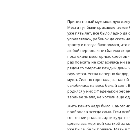
Привез новый муж молодую жену 
Места тут были красивые, земля
уже пять лет, все было ладно да 
управлялась, ребенок да скотина
тракту и всегда бахвалился, что
любой перервал не сбавляя скоро
пока ехали меж горных хребтов 
раз поехать не согласилась ни з
рядом со смертью каждый день. Ч
случается. Устал наверно Федор, 
мужа. Сильно горевала, запал е
озлобилась на весь белый свет. 
родился у них с Феденькой ребен
заранее знали, не хотели еще од
Жить как-то надо было. Самогон
пробовала всегда сама. Если осо
состоянии рвалась идти куда-то.
цеплялась мертвой хваткой за м
уже была, беды боялась. Мать в т