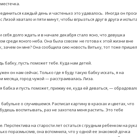
 местечка.
единиться каждый день и частенько это удавалось. Иногда он прос
с Лизой хватало и пяти минут, чтобы вгрызться друг в друга и испыт
 себя долго ждать и в начале декабря стало ясно, что девушка
м среди ясного неба. Она была совсем не готова к этой жизни вне
ок, зачем он мне? Она сообщила сию новость Витьку, тот тоже пришел
ь бабку, пусть поможет тебе. Куда нам детей.
нужен он нам сейчас. Только где я буду такую бабку искать, я на
ри месяца, город чужой — расстраивалась Лиза.
ая бабка и пусть поможет, прижму ее, куда ей деваться, — обрадовал
й бабульке о случившемся. Расписал картину в красках и цветах, что
 будешь воспитывать, раз не захотела меня растить. Это тебе
. Перспектива на старости лет остаться с грудным ребенком на рук
ько поразмыслив, она вспомнила, что у одной ее знакомой дочка