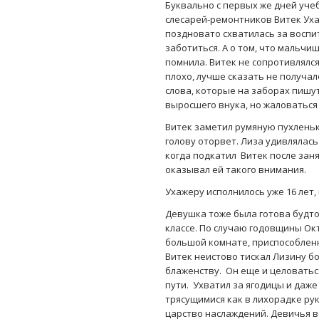
Буквально с первых же дней уче
слесарей-ремонтников Витек Уха
поздновато схватилась за воспит
заботиться. А о том, что мальчиш
помнила. Витек не сопротивлялс
плохо, лучше сказать не получало
слова, которые на заборах пишут
выросшего внука, но жаловаться 
Витек заметил румяную пухленьк
голову оторвет. Лиза удивлялась
когда подкатил Витек после заня
оказывал ей такого внимания.
Ухажеру исполнилось уже 16 лет,
Девушка тоже была готова будто 
классе. По случаю годовщины Ок
большой комнате, приспособленн
Витек неистово тискал Лизину б
блаженству. Он еще и целоваться
пути. Ухватил за ягодицы и даже
трясущимися как в лихорадке ру
царство наслаждений. Девичья в