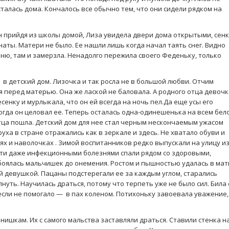
талась дома. Кончалось все обычно тем, что они сидели рядком на
 прийдя из школы домой, Лиза увидела двери дома открытыми, сен
аты. Матери не было. Ее нашли лишь когда начал таять снег. Видно
вню, там и замерзла. Ненадолго пережила своего Феденьку, только
в детский дом. Лизочка и так росла не в большой любви. Отчим
я перед матерью. Она же лаской не баловала. А родного отца девоч
сенку и мурлыкала, что он ей всегда на ночь пел.Да еще усы его
огда он целовал ее. Теперь осталась одна-одинешенька на всем бел
отца пошла. Детский дом для нее стал черным нескончаемым ужасом
руха в стране отражались как в зеркале и здесь. Не хватало обуви и
ях и наволочках . Зимой воспитанников редко выпускали на улицу из
ети даже инфекционными болезнями спали рядом со здоровыми,
боялась мальчишек до онемения. Ростом и пышностью удалась в мат
й девушкой. Пацаны подстерегали ее за каждым углом, старались
пнуть. Научилась драться, потому что терпеть уже не было сил. Била 
 если не помогало — в пах коленом. Потихоньку завоевала уважение,
ишкам. Их с самого мальства заставляли драться. Ставили стенка н