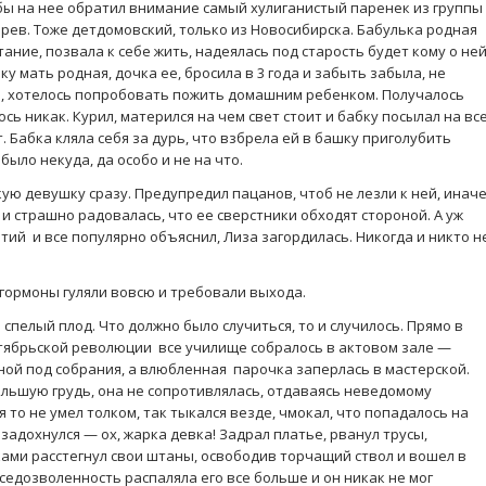
бы на нее обратил внимание самый хулиганистый паренек из группы
рев. Тоже детдомовский, только из Новосибирска. Бабулька родная
ание, позвала к себе жить, надеялась под старость будет кому о не
ку мать родная, дочка ее, бросила в 3 года и забыть забыла, не
я, хотелось попробовать пожить домашним ребенком. Получалось
сь никак. Курил, матерился на чем свет стоит и бабку посылал на вс
. Бабка кляла себя за дурь, что взбрела ей в башку приголубить
было некуда, да особо и не на что.
ую девушку сразу. Предупредил пацанов, чтоб не лезли к ней, инач
 и страшно радовалась, что ее сверстники обходят стороной. А уж
тий и все популярно объяснил, Лиза загордилась. Никогда и никто н
 гормоны гуляли вовсю и требовали выхода.
спелый плод. Что должно было случиться, то и случилось. Прямо в
тябрьской революции все училище собралось в актовом зале —
ой под собрания, а влюбленная парочка заперлась в мастерской.
ольшую грудь, она не сопротивлялась, отдаваясь неведомому
 то не умел толком, так тыкался везде, чмокал, что попадалось на
 задохнулся — ох, жарка девка! Задрал платье, рванул трусы,
ками расстегнул свои штаны, освободив торчащий ствол и вошел в
седозволенность распаляла его все больше и он никак не мог