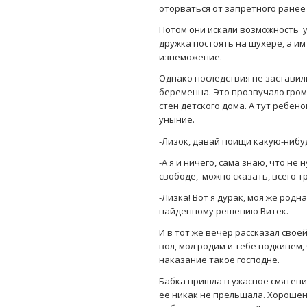
оторваться от запретного ранее
Потом они искали возможность у
дружка постоять на шухере, а им 
изнеможение.
Однако последствия не заставили
беременна. Это прозвучало громо
стен детского дома. А тут ребен
уныние.
-Лизок, давай поищи какую-нибуд
-А я и ничего, сама знаю, что не 
свободе, можно сказать, всего т
-Лизка! Вот я дурак, моя же родн
найденному решению Витек.
И в тот же вечер рассказал свое
вол, мол родим и тебе подкинем,
наказание такое господне.
Бабка пришла в ужасное смятение
ее никак не прельщала. Хорошен