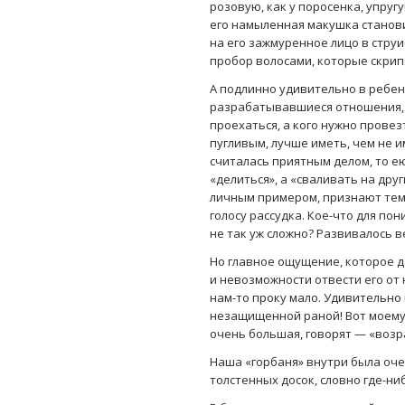
розовую, как у поросенка, упруг
его намыленная макушка станови
на его зажмуренное лицо в стру
пробор волосами, которые скрипя
А подлинно удивительно в ребен
разрабатывавшиеся отношения, п
проехаться, а кого нужно прове
пугливым, лучше иметь, чем не и
считалась приятным делом, то е
«делиться», а «сваливать на дру
личным примером, признают тем 
голосу рассудка. Кое-что для по
не так уж сложно? Развивалось в
Но главное ощущение, которое д
и невозможности отвести его от 
нам-то проку мало. Удивительно
незащищенной раной! Вот моему 
очень большая, говорят — «возр
Наша «горбаня» внутри была очен
толстенных досок, словно где-ни