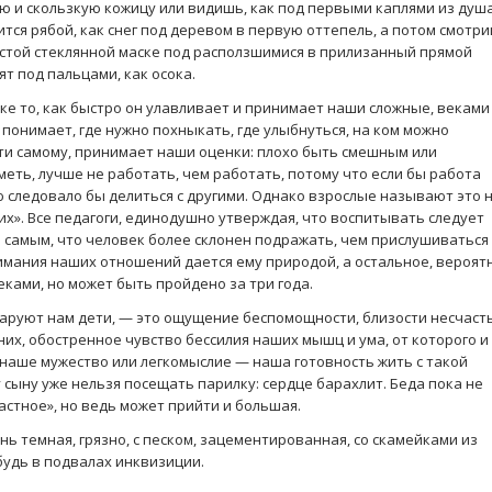
ую и скользкую кожицу или видишь, как под первыми каплями из душ
тся рябой, как снег под деревом в первую оттепель, а потом смотр
истой стеклянной маске под расползшимися в прилизанный прямой
т под пальцами, как осока.
ке то, как быстро он улавливает и принимает наши сложные, веками
онимает, где нужно похныкать, где улыбнуться, на ком можно
зти самому, принимает наши оценки: плохо быть смешным или
меть, лучше не работать, чем работать, потому что если бы работа
ю следовало бы делиться с другими. Однако взрослые называют это 
гих». Все педагоги, единодушно утверждая, что воспитывать следует
самым, что человек более склонен подражать, чем прислушиваться 
нимания наших отношений дается ему природой, а остальное, вероят
еками, но может быть пройдено за три года.
аруют нам дети, — это ощущение беспомощности, близости несчаст
них, обостренное чувство бессилия наших мышц и ума, от которого и
 наше мужество или легкомыслие — наша готовность жить с такой
сыну уже нельзя посещать парилку: сердце барахлит. Беда пока не
астное», но ведь может прийти и большая.
ь темная, грязно, с песком, зацементированная, со скамейками из
будь в подвалах инквизиции.