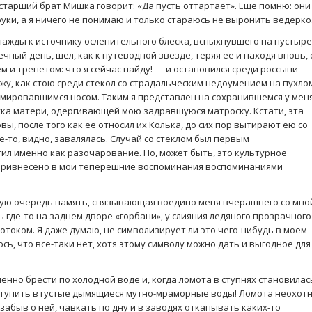
 старший брат Мишка говорит: «Да пусть оттартает». Еще помню: они
руки, а я ничего не понимаю и только стараюсь не выронить ведерко
днажды к источнику ослепительного блеска, вспыхнувшего на пустыре
чный день, шел, как к путеводной звезде, теряя ее и находя вновь, 
 и трепетом: что я сейчас найду! — и остановился среди россыпи
вижу, как стою среди стекол со страдальческим недоумением на пухло
рмировавшимся носом. Таким я представлен на сохранившемся у мен
ука матери, одергивающей мою задравшуюся матроску. Кстати, эта
ы, после того как ее относил их Колька, до сих пор вытирают ею со
де-то, видно, завалялась. Случай со стеклом был первым
ил именно как разочарование. Но, может быть, это культурное
— привнесено в мои теперешние воспоминания воспоминаниями
вую очередь память, связывающая воедино меня вчерашнего со мно
ь где-то на заднем дворе «горбани», у слияния ледяного прозрачного
током. Я даже думаю, не символизирует ли это чего-нибудь в моем
ь, что все-таки нет, хотя этому символу можно дать и выгодное для
енно брести по холодной воде и, когда ломота в ступнях становилас
ступить в густые дымящиеся мутно-мраморные воды! Ломота неохотн
 забыв о ней, чавкать по дну и в заводях откапывать каких-то