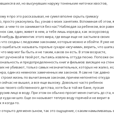
ывшихся в ил, но высунувших наружу тоненькие ниточки хвостов,
кому я про это рассказывал, не сумел вполне скрыть гримасу
, просто ужаснулись бы, узнав о моих занятиях. Вспоминая об этом, 
ю: а чем-то он занимается без нас? Наблюдая за ребенком, все рав
нок сам, один, живет в нем, а тебе лишь изредка, как экскурсовод
-нибудь фрагментик этого мира, где вещи еще не застыли в своих
 что сходны с людскими законами, которые можно и обойти. Я уже не
 ошибаться: называть горелые сухари «жгучими», верить, что шапк
 что мир мог бы быть и не таким, каков он есть. В этом возрасте,
зет ручонкой в твой рот, пытаясь извлечь оттуда песню. Попозже он
ональность и предопределенность книг и фильмов: висящее на стен
их не убивают, только самых незначительных, которых не жалко, ес
ра, один из немногих замеченных им законов. Я сам не так давно
 и строил жизнь по вычитанным законам, причем непонятно откуда
 сейчас не вышел, а все еще выхожу. Довольно часто ребенок
х твоего собственного детства, хотя бы в той же бане, пуская
рузив лицо в воду. При этом он обычно просит меня считать до ста, 
е куда ни шло. Еще он называет теплую воду горячей и не верит в
 я когда-то.
 открыто для меня сыном, так это ощущение, с каким намыливаешь 