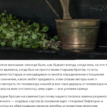
лгое молчание: некогда было, как бывает всегда, когда лень за что-т
те времена, когда был не просто моим старшим братом, то есть
 меня постарше и находящимся со мной в определенном отношении
м значении, какое любят придавать этим словам авторы книг о
 смотреть по телевизору хоккей (я все-таки держусь и телевизора н
ала на мою отсталость), сижу один — все условия налицо.
 будни бросаю на каменистую почву нашего поселка семена разумног
 вечного — ходовых сортов (в основном идет «теорема Пифагора» и
пнутых из обветшавших мешков алгебры и геометрии (впрочем,