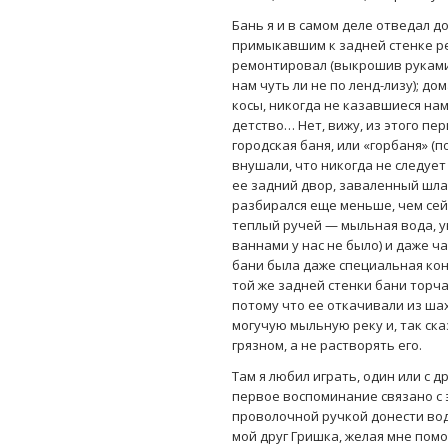
Бань я и в самом деле отведал до
примыкавшим к задней стенке р
ремонтировал (выкрошив руками
нам чуть ли не по ленд-лизу); до
косы, никогда не казавшиеся нам
детство… Нет, вижу, из этого пе
городская баня, или «горбаня» (
внушали, что никогда не следует
ее задний двор, заваленный шлак
разбирался еще меньше, чем сей
теплый ручей — мыльная вода, ун
ваннами у нас не было) и даже ч
бани была даже специальная кон
той же задней стенки бани торча
потому что ее откачивали из ша
могучую мыльную реку и, так ска
грязном, а не растворять его.
Там я любил играть, один или с д
первое воспоминание связано с 
проволочной ручкой донести вод
мой друг Гришка, желая мне помо