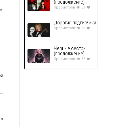
(продолжение)
Просмотров:
61
им
Дорогие подписчики
Просмотров:
68
Черные сестры
(продолжение)
Просмотров:
68
ой
щая
е
 я