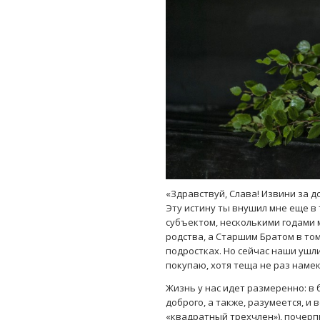
«Здравствуй, Слава! Извини за до
Эту истину ты внушил мне еще в 
субъектом, несколькими годами
родства, а Старшим Братом в то
подростках. Но сейчас наши ушли
покупаю, хотя теща не раз намек
Жизнь у нас идет размеренно: в
доброго, а также, разумеется, и
«квадратный трехчлен»), почер