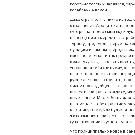
коротких толстых червяков, зар
колеблемые водой.
Даже странно, что никто из тех, 
отвращения. А родители, наверно
смотрю на своего сынишку и дума
не вернуться в мир детства, ребе
туристу, продемонстрирует какой
функциях и законы природы пока
имею возможности так прекрасно
может укусить, — то есть видеть,
упрашивая тебя спеть ему, он ле
начнет переносить в жизнь раци
ружье должно выстрелить, хорош
фильм про индейцев, — закон жан
вышел из возраста, когда судил
вычитанным. Может быть, даже и
напоминает тебе о разных мелоча
мыльницу в тазу или булькая, пог
я отказываюсь. До трех — это ещ
существование вкусного супа. Как
Что принципиально новое в бане