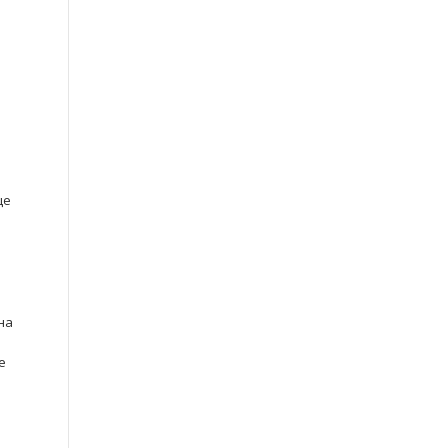
ще
на
е