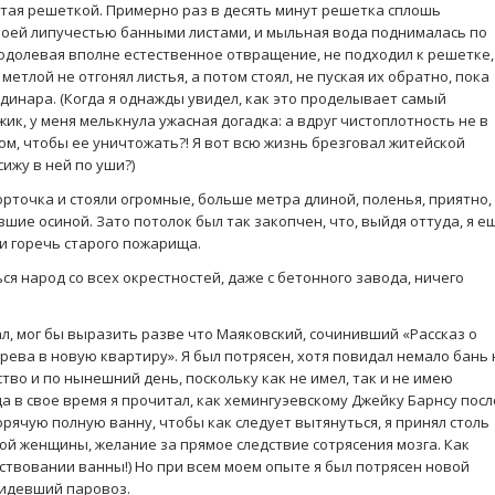
тая решеткой. Примерно раз в десять минут решетка сплошь
оей липучестью банными листами, и мыльная вода поднималась по
еодолевая вполне естественное отвращение, не подходил к решетке,
метлой не отгонял листья, а потом стоял, не пуская их обратно, пока
динара. (Когда я однажды увидел, как это проделывает самый
к, у меня мелькнула ужасная догадка: а вдруг чистоплотность не в
 том, чтобы ее уничтожать?! Я вот всю жизнь брезговал житейской
сижу в ней по уши?)
рточка и стояли огромные, больше метра длиной, поленья, приятно,
шие осиной. Зато потолок был так закопчен, что, выйдя оттуда, я е
ни горечь старого пожарища.
ься народ со всех окрестностей, даже с бетонного завода, ничего
л, мог бы выразить разве что Маяковский, сочинивший «Рассказ о
ева в новую квартиру». Я был потрясен, хотя повидал немало бань 
ство и по нынешний день, поскольку как не имел, так и не имею
а в свое время я прочитал, как хемингуэевскому Джейку Барнсу посл
орячую полную ванну, чтобы как следует вытянуться, я принял столь
ой женщины, желание за прямое следствие сотрясения мозга. Как
твовании ванны!) Но при всем моем опыте я был потрясен новой
видевший паровоз.