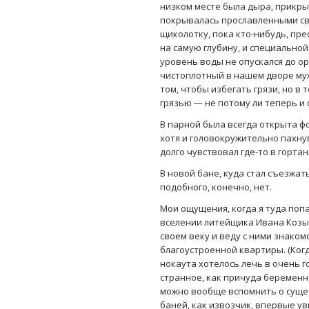
низком месте была дыра, прикры
покрывалась прославленными св
щиколотку, пока кто-нибудь, пр
на самую глубину, и специальной 
уровень воды не опускался до ор
чистоплотный в нашем дворе мужи
том, чтобы избегать грязи, но в
грязью — не потому ли теперь и 
В парной была всегда открыта фо
хотя и головокружительно пахнув
долго чувствовал где-то в горта
В новой бане, куда стал съезжат
подобного, конечно, нет.
Мои ощущения, когда я туда попа
вселении литейщика Ивана Козыр
своем веку и веду с ними знаком
благоустроенной квартиры. (Когд
нокаута хотелось лечь в очень г
странное, как причуда беременн
можно вообще вспомнить о сущес
баней, как извозчик, впервые у