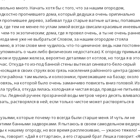
вольно много. Начать хотя бы с того, что за нашим огородом,
едкостно прогнившего дома, который дедушка очень оригинально
 прогнившее дерево, забивал туда старые ватные штаны, попавши
ма, где тем не менее по углам зимой всегда свисали красивые инеевы
 чем-то экзотическим; дома, где я провел очень, а ты не очень ранн
риода мне уже не выбраться! Словом, за нашим огородом стояла
помню, в этом слове мне чудилось что-то циничное: ведь нам постоян
 упоминать о чьих-либо физических недостатках). К огороду примык
ом и грудами железа, вероятно деталями от котлов, но тогда я в эт
час. Откуда-то из-под банной стены вытекал синевато-бело-серый
осящая в своих струях всю грязь населения районного центра (домо
асти района: там мылись и колхозники, приезжавшие на базар; около
овязь, на которой было очень заманчиво повисеть вниз головой. Из
ла трубка, откуда лилась холодная и чистая вода, правда не питьева
хты. Ледяной ручеек прозрачной воды метров через десять вливалс
зать, растворялся в ней, если только чистое может растворяться в
рузьями, которые почему-то всегда были старше меня. И чуть ли не
этими банными задворками. Я пытаюсь в своем самодельном ведерк
ы к нашему огороду, но все время расплескиваю, — ужасно тяжело! 
чь, говорит: «Дай я оттартаю», а его старший брат Лешка говорит: «Я