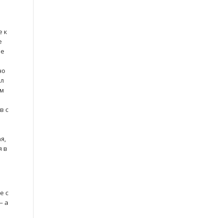
е к
е
ее
но
ал
ом
в с
я,
я в
е с
— а