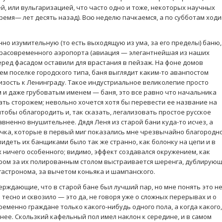
, или вульгаризацией, что часто одно и тоже, некоторых научных
ремя— лет десять назад). Всю неделю пачкаемся, а по субботам ход
нно изумительную (то есть выходящую из ума, за его пределы) баню,
трасовременного аэропорта (авиация — элегантнейшая из наших
перед фасадом оставили для врастания в пейзаж. На фоне домов
ем поселке городского типа, баня выглядит каким-то аванпостом
лизость к Ленинграду. Такое индустриальное великолепие просто
 и даже грубоватым именем — баня, это все равно что начальника
ь сторожем; невольно хочется хотя бы перевести ее название на
чтобы облагородить и, так сказать, легализовать простое русское
авненно внушительнее. Дядя Леня из старой бани куда-то исчез, а
ичка, которые в первый миг показались мне чрезвычайно благородн
 видеть их банщиками было так же странно, как болонку на цепи и в
их ничего особенного; видимо, эффект создавался окружением, как
ером за их полированным столом выстраивается шеренга, дублирую
гастронома, за вычетом коньяка и шампанского.
верждающие, что в старой бане был лучший пар, но мне понять это н
 тесно и сквозило — это да, не говоря уже о сложных перерывах и о
ременно граждане только какого-нибудь одного пола, а когда какого,
нее. Скользкий кафельный пол имел наклон к середине, и в самом