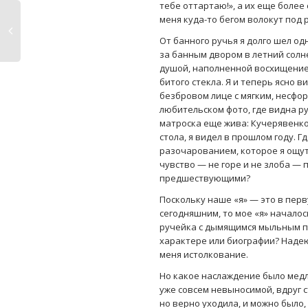
тебе оттартаю!», а их еще более
меня куда-то бегом волокут под 
От банного ручья я долго шел о
за банным двором в летний солне
душой, наполненной восхищением
битого стекла. Я и теперь ясно 
безбровом лице с мягким, несфо
любительском фото, где видна р
матроска еще жива: Кучерявенков
стола, я видел в прошлом году. Г
разочарованием, которое я ощут
чувство — не горе и не злоба 
предшествующими?
Поскольку наше «я» — это в пер
сегодняшним, то мое «я» началос
ручейка с дымящимся мыльным по
характере или биографии? Надеюс
меня истолкование.
Но какое наслаждение было медл
уже совсем невыносимой, вдруг 
но верно уходила, и можно было,