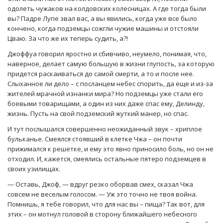
одолеть чужаков на колдовских колесницах. А где тогда были
вы? Падре Лупе звал вас, а вы явились, когда уже все было
кончено, когда подземцы сожгли чужие машины и отстояли
Цваю. За что же их теперь судить, а?!
Джоффуа говорил яростно и сбивчиво, неумело, понимая, что,
наверное, делает самую большую в жизни глупость, за которую
придется раскаиваться до самой смерти, а то и после нее.
Слыханное ли дело – с посланцем небес спорить, да еще и из-за
жителей мрачной изнанки мира? Но подземцы уже стали его
боевыми товарищами, а один из них даже спас ему, Делинду,
жизнь. Пусть на свой подземский жуткий манер, но спас.
И тут послышался совершенно неожиданный звук – хриплое
бульканье. Смеялся стоявший в клетке Чжа – он почти
прижимался к решетке, и ему это явно приносило боль, но он не
отходил. И, кажется, смеялись остальные пятеро подземцев в
своих узилищах.
— Оставь, Джоф, — вдруг резко оборвав смех, сказал Чжа
совсем не веселым голосом. — Уж это точно не твоя война.
Помнишь, я тебе говорил, что для нас вы – пища? Так вот, для
этих – он мотнул головой в сторону ближайшего небесного