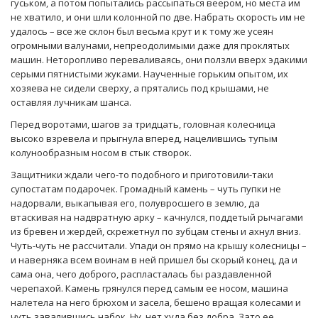
гуськом, а потом попытались рассыпаться веером, но места им
не хватило, и они шли колонной по две. Набрать скорость им не
удалось – все же склон был весьма крут и к тому же усеян
огромными валунами, непреодолимыми даже для проклятых
машин. Неторопливо переваливаясь, они ползли вверх эдакими
серыми пятнистыми жуками. Наученные горьким опытом, их
хозяева не сидели сверху, а прятались под крышами, не
оставляя лучникам шанса.
Перед воротами, шагов за тридцать, головная колесница
высоко взревела и прыгнула вперед, нацелившись тупым
колунообразным носом в стык створок.
Защитники ждали чего-то подобного и приготовили-таки
супостатам подарочек. Громадный камень – чуть пупки не
надорвали, выкапывая его, полувросшего в землю, да
втаскивая на надвратную арку – качнулся, поддетый рычагами
из бревен и жердей, скрежетнул по зубцам стены и ахнул вниз.
Чуть-чуть не рассчитали. Упади он прямо на крышу колесницы –
и наверняка всем воинам в ней пришел бы скорый конец, да и
сама она, чего доброго, распласталась бы раздавленной
черепахой. Камень грянулся перед самым ее носом, машина
налетела на него брюхом и засела, бешено вращая колесами и
чуть завалившись набок. Ну, нет худа без добра. Зато ее