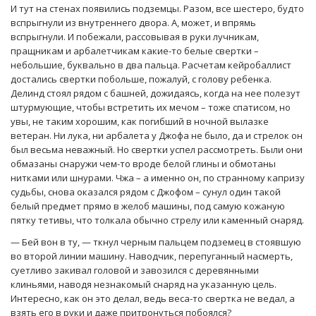
И тут на стенах появились подземцы. Разом, все шестеро, будто
вспрыгнули из внутреннего двора. А, может, и впрямь
вспрыгнули. И побежали, рассовывая в руки лучникам,
пращникам и арбалетчикам какие-то белые свертки –
небольшие, буквально в два пальца. Расчетам кейробаллист
достались свертки побольше, пожалуй, с голову ребенка.
Делинд стоял рядом с башней, дожидаясь, когда на нее полезут
штурмующие, чтобы встретить их мечом – тоже спатисом, но
увы, не таким хорошим, как погибший в ночной вылазке
ветеран. Ни лука, ни арбалета у Джофа не было, да и стрелок он
был весьма неважный. Но свертки успел рассмотреть. Были они
обмазаны снаружи чем-то вроде белой глины и обмотаны
нитками или шнурами. Чжа – а именно он, по странному капризу
судьбы, снова оказался рядом с Джофом – сунул один такой
белый предмет прямо в желоб машины, под самую кожаную
пятку тетивы, что толкала обычно стрелу или каменный снаряд.
— Бей вон в ту, — ткнул черным пальцем подземец в стоявшую
во второй линии машину. Наводчик, перепуганный насмерть,
суетливо закивал головой и завозился с деревянными
клиньями, наводя незнакомый снаряд на указанную цель.
Интересно, как он это делал, ведь веса-то свертка не ведал, а
взять его в руки и даже притронуться побоялся?