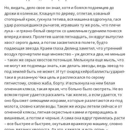
Но, видать, дело свое он знал, хотя и боялся подземцев до
дрожи в коленках. Клацнул по дереву, отлетая, кованый
стопорный крюк, гукнула тетива, вся машина вздрогнула, гася
удар разошедшихся рычагов, игравших ту же роль, что плечи
лука – и грязно-белый сверток со шмелиным гудением понесся
вперед и вниз. Пролетев шагов пятнадцать, он вдруг выпустил
хвост серого дыма, а потом засветился в полете, будто
падающая звезда. Краем глаза Делинд заметил, что утренний
воздух прочертили еще множество – уж десятка два, не меньше
– таких же серых хвостов потоньше. Мелькнула еще мысль, что
не могут же подземцы знать, как делать звезды, ведь звезд-то
под землей быть не может. И тут снаряд кейробаллисты ударил-
таки в указанную Чжа цель и расплескался по серому
пятнистому, словно жаба, борту. И вспыхнула на нем белая
огненная клякса, такая яркая, что больно было смотреть. Не во
всяком горне удается раскалить так железо, а если удается, то
оно брызжет сияющими искрами, которые разлетаются из-под
молота, словно капли воды. Такие же искры летели сейчас и от
огненной кляксы, пятная окрестные камни и превращаясь в
вишневые, а потом и черные. А сама она вдруг принялась расти
– все быстрее и быстрее, окутывая вражескую машину, словно
огонь вязанку хвороста. Да это, кажется, и есть огонь –