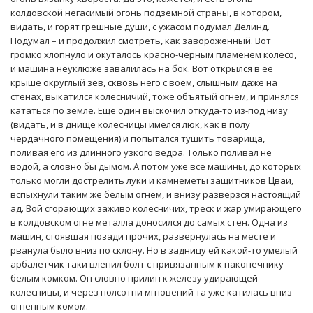
колдовской негасимый огонь подземной страны, в котором,
видать, и горят грешные души, с ужасом подумал Делинд.
Подумал – и продолжил смотреть, как завороженный. Вот
громко хлопнуло и окуталось красно-черным пламенем колесо,
и машина неуклюже завалилась на бок. Вот открылся в ее
крыше округлый зев, сквозь него с воем, слышным даже на
стенах, выкатился колесничий, тоже объятый огнем, и принялся
кататься по земле. Еще один выскочил откуда-то из-под низу
(видать, и в днище колесницы имелся люк, как в полу
чердачного помещения) и попытался тушить товарища,
поливая его из длинного узкого ведра. Только поливал не
водой, а словно бы дымом. А потом уже все машины, до которых
только могли дострелить луки и камнеметы защитников Цваи,
вспыхнули таким же белым огнем, и внизу разверзся настоящий
ад. Вой сгорающих заживо колесничих, треск и жар умирающего
в колдовском огне металла доносился до самых стен. Одна из
машин, стоявшая позади прочих, развернулась на месте и
рванула было вниз по склону. Но в задницу ей какой-то умелый
арбалетчик таки влепил болт с привязанным к наконечнику
белым комком. Он словно прилип к железу удирающей
колесницы, и через полсотни мгновений та уже катилась вниз
огненным комом.