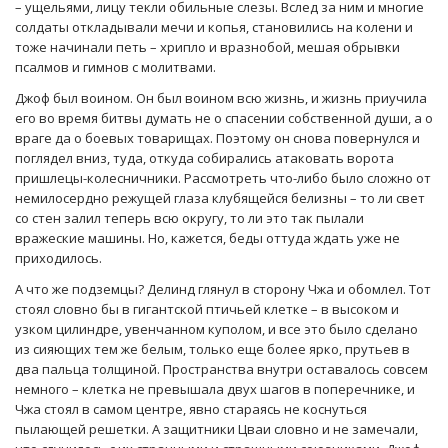
– ущельями, лицу текли обильные слезы. Вслед за ним и многие
солдаты откладывали мечи и копья, становились на колени и
тоже начинали петь – хрипло и вразнобой, мешая обрывки
псалмов и гимнов с молитвами.
Джоф был воином. Он был воином всю жизнь, и жизнь приучила
его во время битвы думать не о спасении собственной души, а о
враге да о боевых товарищах. Поэтому он снова повернулся и
поглядел вниз, туда, откуда собирались атаковать ворота
пришлецы-колесничники. Рассмотреть что-либо было сложно от
немилосердно режущей глаза клубящейся белизны – то ли свет
со стен залил теперь всю округу, то ли это так пылали
вражеские машины. Но, кажется, беды оттуда ждать уже не
приходилось.
А что же подземцы? Делинд глянул в сторону Чжа и обомлел. Тот
стоял словно бы в гигантской птичьей клетке – в высоком и
узком цилиндре, увенчанном куполом, и все это было сделано
из сияющих тем же белым, только еще более ярко, прутьев в
два пальца толщиной. Пространства внутри оставалось совсем
немного – клетка не превышала двух шагов в поперечнике, и
Чжа стоял в самом центре, явно стараясь не коснуться
пылающей решетки. А защитники Цваи словно и не замечали,