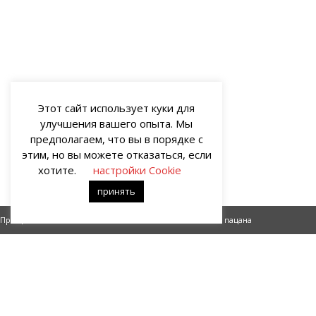
Этот сайт использует куки для
улучшения вашего опыта. Мы
предполагаем, что вы в порядке с
этим, но вы можете отказаться, если
хотите.
настройки Cookie
принять
Прощайте возлюбленных нежно (Поэзия)
Из жизни пацана
О НАС
Портал о современных культуре и искусстве «гУрУ». Все права