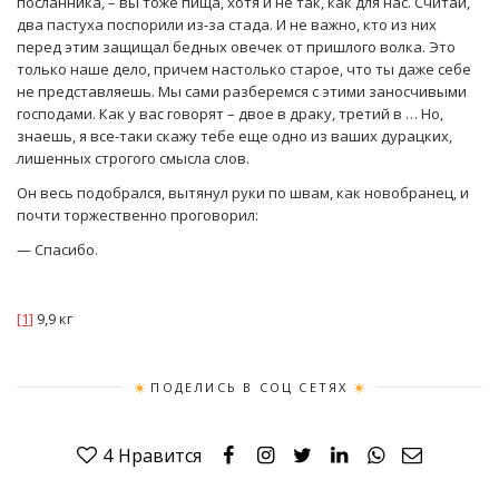
посланника, – вы тоже пища, хотя и не так, как для нас. Считай,
два пастуха поспорили из-за стада. И не важно, кто из них
перед этим защищал бедных овечек от пришлого волка. Это
только наше дело, причем настолько старое, что ты даже себе
не представляешь. Мы сами разберемся с этими заносчивыми
господами. Как у вас говорят – двое в драку, третий в … Но,
знаешь, я все-таки скажу тебе еще одно из ваших дурацких,
лишенных строгого смысла слов.
Он весь подобрался, вытянул руки по швам, как новобранец, и
почти торжественно проговорил:
— Спасибо.
[1]
9,9 кг
ПОДЕЛИСЬ В СОЦ СЕТЯХ
4
Нравится