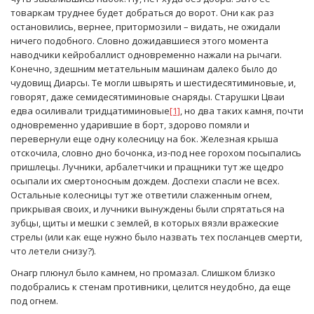
товаркам труднее будет добраться до ворот. Они как раз
остановились, вернее, притормозили – видать, не ожидали
ничего подобного. Словно дожидавшиеся этого момента
наводчики кейробаллист одновременно нажали на рычаги.
Конечно, здешним метательным машинам далеко было до
чудовищ Диарсы. Те могли швырять и шестидесятиминовые, и,
говорят, даже семидесятиминовые снаряды. Старушки Цваи
едва осиливали тридцатиминовые
[1]
, но два таких камня, почти
одновременно ударившие в борт, здорово помяли и
перевернули еще одну колесницу на бок. Железная крыша
отскочила, словно дно бочонка, из-под нее горохом посыпались
пришлецы. Лучники, арбалетчики и пращники тут же щедро
осыпали их смертоносным дождем. Доспехи спасли не всех.
Остальные колесницы тут же ответили слаженным огнем,
прикрывая своих, и лучники вынуждены были спрятаться на
зубцы, щиты и мешки с землей, в которых вязли вражеские
стрелы (или как еще нужно было назвать тех посланцев смерти,
что летели снизу?).
Онагр плюнул было камнем, но промазал. Слишком близко
подобрались к стенам противники, целится неудобно, да еще
под огнем.