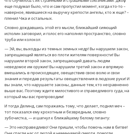
что случилось с их странными и страшными союзниками. Джоф
еще подумал было, что и сам пропустил момент, когда кто-то –
наверное, явившиеся на выручку крепости ангелы, кто ж еще? –
пленил Чжа и остальных.
Словно дождавшись этой его мысли, ближайший сияющий
исполин заговорил, и голос его наполнял пространство, словно
труба или колокол:
— Эй, вы, выходцы из темных земных недр! Вы нарушили закон,
запрещающий являться во плоти жителям поверхности! Вы
нарушили второй закон, запрещающий давать людям
неведомое им оружие! Вы нарушили третий закон и впрямую
вмешались в происходящее, овеществив свою волю и свои
знания и передав результаты овеществления в людские руки! И
вы знали, что нарушаете законы, данные тем, кто несравненно
выше вас. Поэтому ждите милостивого и справедливого суда, на
который мы вас препроводим!
И тогда Делинд, сам поражаясь тому, что делает, поднял меч –
тот показался ему крохотным и безвредным, словно
зубочистка, — и шагнул к ближайшему белому гиганту:
— Это несправедливо! Они пришли, чтобы помочь нам в битве!
Они спасли нас от лютой и неминуемой смерти, помогли