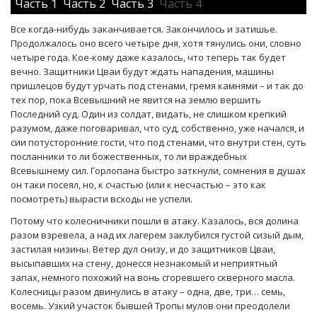
Часть 1
Часть 2
Часть 3
Часть 4
Все когда-нибудь заканчивается. Закончилось и затишье.
Продолжалось оно всего четыре дня, хотя тянулись они, словно
четыре года. Кое-кому даже казалось, что теперь так будет
вечно. Защитники Цваи будут ждать нападения, машины
пришлецов будут урчать под стенами, гремя камнями – и так до
тех пор, пока Всевышний не явится на землю вершить
Последний суд. Один из солдат, видать, не слишком крепкий
разумом, даже поговаривал, что суд, собственно, уже начался, и
сии потусторонние гости, что под стенами, что внутри стен, суть
посланники то ли божественных, то ли враждебных
Всевышнему сил. Горлопана быстро заткнули, сомнения в душах
он таки посеял, но, к счастью (или к несчастью – это как
посмотреть) вырасти всходы не успели.
Потому что колесничники пошли в атаку. Казалось, вся долина
разом взревела, а над их лагерем заклубился густой сизый дым,
застилая низины. Ветер дул снизу, и до защитников Цваи,
высыпавших на стену, донесся незнакомый и неприятный
запах, немного похожий на вонь сгоревшего скверного масла.
Колесницы разом двинулись в атаку – одна, две, три… семь,
восемь. Узкий участок бывшей Тропы мулов они преодолели