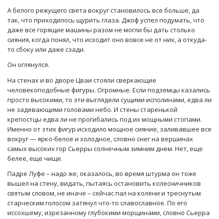
А белого режущего света вокруг становилось все больше, да
так, что приходилось щурить глаза. Джоф успел подумать, что
даже все горящие машины разом не могли бы дать столько
сияния, когда понял, что исходит оно вовсе не от них, а откуда-
то сбоку или даже сзади.
Он оглянулся.
На стенах и во дворе Цваи стояли сверкающие
человекоподобные фигуры. Огромные. Если подземцы казались
просто высокими, то эти выглядели сущими исполинами, едва ли
не задевающими головами небо. И стены старенькой
крепостцы едва ли не прогибались под их мощными стопами.
Именно от этих фигур исходило мощное сияние, заливавшее все
вокруг — ярко-белое и холодное, словно снег на вершинах
самых высоких гор Сьерры солнечным зимним днем. Нет, еще
белее, еще чище.
Падре Луфе – надо же, оказалось, во время штурма он тоже
вышел на стену, видать, пытаясь остановить колесничников
святым словом, не иначе – сейчас пал на колени и треснутым
старческим голосом затянул что-то славославное. По его
иссохшему, изрезанному глубокими морщинами, словно Сьерра