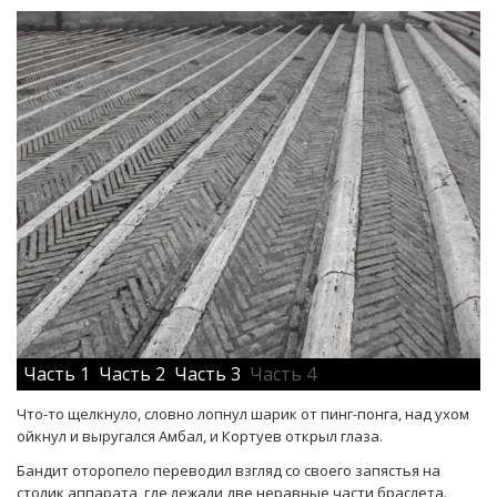
Часть 1
Часть 2
Часть 3
Часть 4
Что-то щелкнуло, словно лопнул шарик от пинг-понга, над ухом
ойкнул и выругался Амбал, и Кортуев открыл глаза.
Бандит оторопело переводил взгляд со своего запястья на
столик аппарата, где лежали две неравные части браслета.