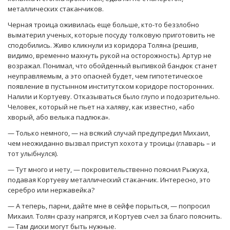
металлических стаканчиков.
Черная троица оживилась еще больше, кто-то беззлобно
выматерил ученых, которые посуду толковую приготовить не
сподобились. Живо кликнули из коридора Толяна (решив,
видимо, временно махнуть рукой на осторожность). Артур не
возражал. Понимал, что обойденный выпивкой бандюк станет
неуправляемым, а это опасней будет, чем гипотетическое
появление в пустынном институтском коридоре посторонних.
Налили и Кортуеву. Отказываться было глупо и подозрительно.
Человек, который не пьет на халяву, как известно, «або
хворый, або велыка падлюка».
— Только немного, — на всякий случай предупредил Михаил,
чем неожиданно вызвал приступ хохота у троицы (главарь – и
тот улыбнулся).
— Тут много и нету, — покровительственно пояснил Рыжуха,
подавая Кортуеву металлический стаканчик. Интересно, это
серебро или нержавейка?
— А теперь, парни, дайте мне в сейфе порыться, — попросил
Михаил. Толян сразу напрягся, и Кортуев счел за благо пояснить.
— Там диски могут быть нужные.