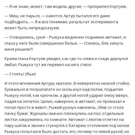
— Я не знаю, может, там модель другая, — прохрипел Кортуев.
— Миш, не парься, — кажется, Артур пытался его даже
подбодрить. — Я ж все понимаю, результат эксперимента
может быть непредсказуем.
— Сговорились, суки! – Рыжуха медленно поднимал автомат, и
глаза у него были совершенно белые. — Спелись, бля, кинуть
меня решили?!
Краем глаза Кортуев увидел, как где-то слева и сзади дернулся
Амбал. Рыжуха тут же перевел на него ствол:
— Стоять! Убью!
И этого мгновения Артуру хватило. В невероятно низкой стойке,
буквально в полушпагате он скользнул над полом, подцепил
Рыжуху ногой, как крючком, а другой ногой ударил снизу вверх,
падая на лопатки. Целил, наверное, в автомат, но промазал и
попал просто в живот. Рыжий рухнул навзничь, сбив со стола
пачку бумаг. Журналы смачно плюхнулись на пол, отдельные
листки закружились по комнате. Автомат с лязгом отлетел на
пару шагов и звонко стукнулся о батарею отопления под окном.
Рыжуха попытался было достать его, почему-то левой рукой, но