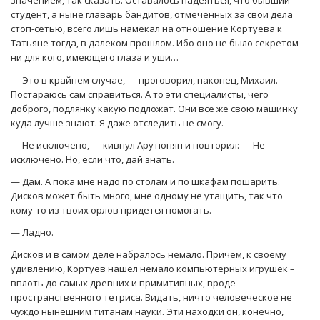
значением, так сказать. Оставалось надеяться, что бывший
студент, а ныне главарь бандитов, отмеченных за свои дела
стоп-сетью, всего лишь намекал на отношение Кортуева к
Татьяне тогда, в далеком прошлом. Ибо оно не было секретом
ни для кого, имеющего глаза и уши…
— Это в крайнем случае, — проговорил, наконец, Михаил. —
Постараюсь сам справиться. А то эти специалисты, чего
доброго, подлянку какую подложат. Они все же свою машинку
куда лучше знают. Я даже отследить не смогу.
— Не исключено, — кивнул Арутюнян и повторил: — Не
исключено. Но, если что, дай знать.
— Дам. А пока мне надо по столам и по шкафам пошарить.
Дисков может быть много, мне одному не утащить, так что
кому-то из твоих орлов придется помогать.
— Ладно.
Дисков и в самом деле набралось немало. Причем, к своему
удивлению, Кортуев нашел немало компьютерных игрушек –
вплоть до самых древних и примитивных, вроде
пространственного тетриса. Видать, ничто человеческое не
чуждо нынешним титанам науки. Эти находки он, конечно,