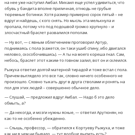
на нее уже наступил Амбал. Михаил еще успел удивиться, что
обувь у бандита вполне приличная, отнюдь не грубые
тюремные ботинки. Хотя размер примерно сорок пятый – не
вдруг и найдешь, с кого снять. Но мысль эта мелькнула и
пропала, потому что под подошвой громко хрупнуло – и
злосчастный браслет развалился пополам.
— Ну вот, — с явным облегчением проговорил Артур,
поднимаясь с пола (кажется, он таки ушиб спину, ибо двигался
неловко, скособочившись). — А ты на моего кореша гнал. Сам,
небось, браслет этот каким-то говном залил, вот он и склеился.
Рыжуха ответил долгой матерной тирадой и тоже встал с пола.
Причем выглядело это все так, словно ничего особенного не
произошло. Словно тыкать друг в друга стволами и ронять на
пол для этих людей – совершенно обычное дело.
— Слушай, — предложил вдруг Амбал. — Надо б это дело
обмыть, а?
— Да некогда, и мозги нужны ясные, — ответил Арутюнян, но
как-то не особенно убежденно.
— Слышь, профессор, — обратился к Кортуеву Рыжуха, и тоже
как ни в чем ни бывало, — тут вообще выпить есть?