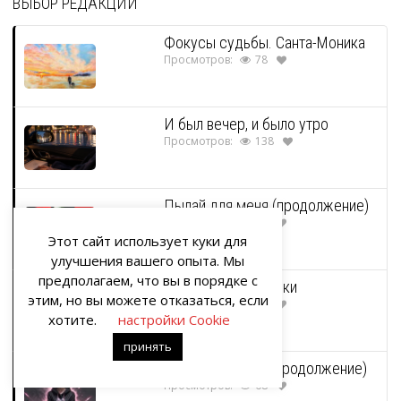
ВЫБОР РЕДАКЦИИ
Фокусы судьбы. Санта-Моника
Просмотров:
78
И был вечер, и было утро
Просмотров:
138
Пылай для меня (продолжение)
Просмотров:
61
Этот сайт использует куки для
улучшения вашего опыта. Мы
предполагаем, что вы в порядке с
Дорогие подписчики
этим, но вы можете отказаться, если
Просмотров:
68
хотите.
настройки Cookie
принять
Черные сестры (продолжение)
Просмотров:
68