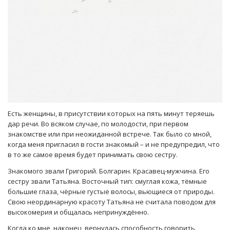
Есть женщины, в присутствии которых на пять минут теряешь
дар речи. Во всяком случае, по молодости, при первом
знакомстве или при неожиданной встрече. Так было со мной,
когда меня пригласил в гости знакомый – и не предупредил, что
в то же самое время будет принимать свою сестру.
Знакомого звали Григорий. Болгарин. Красавец-мужчина. Его
сестру звали Татьяна. Восточный тип: смуглая кожа, тёмные
большие глаза, чёрные густые волосы, вьющиеся от природы.
Свою неординарную красоту Татьяна не считала поводом для
высокомерия и общалась непринуждённо.
Когда ко мне, наконец, вернулась способность говорить,