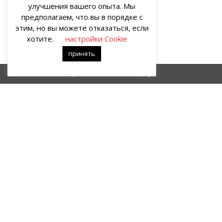
улучшения вашего опыта. Мы
предполагаем, что вы в порядке с
этим, но вы можете отказаться, если
хотите.
настройки Cookie
принять
Диалог
Поцелуй
О НАС
Портал о современных культуре и искусстве «гУрУ». Все права
защищены законом. Рукописи не рецензируются и не
возвращаются. Рецензирование рукописей возможно при
договорённости с руководством проекта.
Все права на статьи и публикации, иллюстрации, материалы
иного рода и художественное оформление сайта принадлежат
редакции портала «гУрУ». Ответственность за содержание
материалов несут авторы – блогеры.