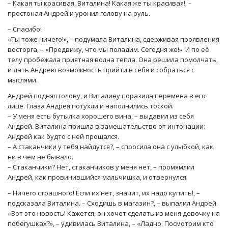
– Какая ты красивая, Виталина! Какая же ты красивая!, –
простонал Андрей и уронил голову на руль.
– Спасибо!
«Ты тоже ничего!», – подумала Виталина, сдерживая проявления
восторга, – «Предвижу, что мы поладим. Сегодня же!». И по её
телу пробежала приятная волна тепла. Она решила помолчать,
и дать Андрею возможность прийти в себя и собраться с
мыслями.
Андрей поднял голову, и Виталину поразила перемена в его
лице. Глаза Андрея потухли и наполнились тоской.
– У меня есть бутылка хорошего вина, – выдавил из себя
Андрей. Виталина пришла в замешательство от интонации:
Андрей как будто с ней прощался.
– А стаканчики у тебя найдутся?, – спросила она с улыбкой, как
ни в чём не бывало.
– Стаканчики? Нет, стаканчиков у меня нет, – промямлил
Андрей, как провинившийся мальчишка, и отвернулся.
– Ничего страшного! Если их нет, значит, их надо купить!, –
подсказала Виталина. – Сходишь в магазин?, – выпалил Андрей.
«Вот это новость! Кажется, он хочет сделать из меня девочку на
побегушках?», – удивилась Виталина, – «Ладно. Посмотрим кто