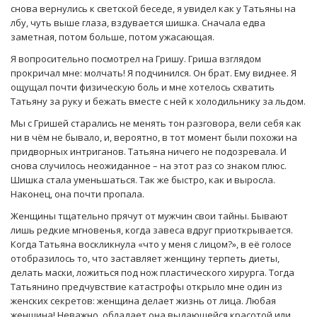
снова вернулись к светской беседе, я увидел как у Татьяны на
лбу, чуть выше глаза, вздувается шишка. Сначала едва
заметная, потом больше, потом ужасающая.
Я вопросительно посмотрел на Гришу. Гриша взглядом
прокричал мне: молчать! Я подчинился. Он брат. Ему виднее. Я
ощущал почти физическую боль и мне хотелось схватить
Татьяну за руку и бежать вместе с ней к холодильнику за льдом.
Мы с Гришей старались не менять тон разговора, вели себя как
ни в чём не бывало, и, вероятно, в тот момент были похожи на
придворных интриганов. Татьяна ничего не подозревала. И
снова случилось неожиданное – на этот раз со знаком плюс.
Шишка стала уменьшаться. Так же быстро, как и выросла.
Наконец, она почти пропала.
Женщины тщательно прячут от мужчин свои тайны. Бывают
лишь редкие мгновенья, когда завеса вдруг приоткрывается.
Когда Татьяна воскликнула «что у меня с лицом?», в её голосе
отобразилось то, что заставляет женщину терпеть диеты,
делать маски, ложиться под нож пластического хирурга. Тогда
Татьянино предчувствие катастрофы открыло мне один из
женских секретов: женщина делает жизнь от лица. Любая
женщина! Неважно, обладает она выдающейся красотой или