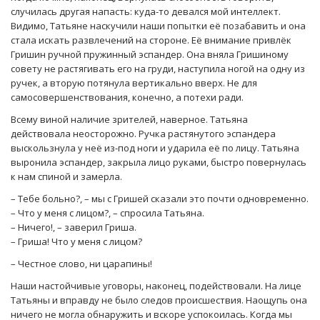
случилась другая напасть: куда-то девался мой интеллект.
Видимо, Татьяне наскучили наши попытки её позабавить и она
стала искать развлечений на стороне. Её внимание привлёк
Гришин ручной пружинный эспандер. Она вняла Гришиному
совету не растягивать его на груди, наступила ногой на одну из
ручек, а вторую потянула вертикально вверх. Не для
самосовершенствования, конечно, а потехи ради.
Всему виной наличие зрителей, наверное. Татьяна
действовала неосторожно. Ручка растянутого эспандера
выскользнула у неё из-под ноги и ударила её по лицу. Татьяна
выронила эспандер, закрыла лицо руками, быстро повернулась
к нам спиной и замерла.
– Тебе больно?, – мы с Гришей сказали это почти одновременно.
– Что у меня с лицом?, – спросила Татьяна.
– Ничего!, – заверил Гриша.
– Гриша! Что у меня с лицом?
– Честное слово, ни царапины!
Наши настойчивые уговоры, наконец, подействовали. На лице
Татьяны и вправду не было следов происшествия. Наощупь она
ничего не могла обнаружить и вскоре успокоилась. Когда мы