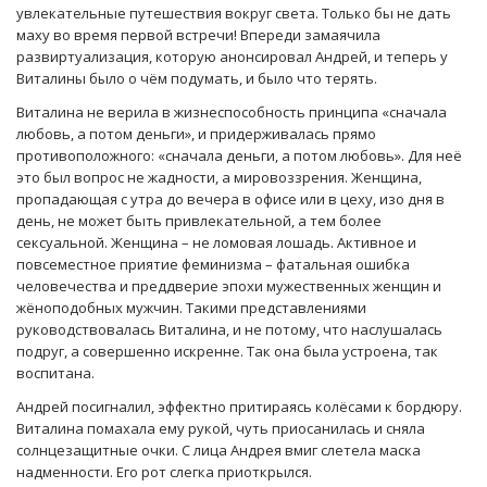
увлекательные путешествия вокруг света. Только бы не дать
маху во время первой встречи! Впереди замаячила
развиртуализация, которую анонсировал Андрей, и теперь у
Виталины было о чём подумать, и было что терять.
Виталина не верила в жизнеспособность принципа «сначала
любовь, а потом деньги», и придерживалась прямо
противоположного: «сначала деньги, а потом любовь». Для неё
это был вопрос не жадности, а мировоззрения. Женщина,
пропадающая с утра до вечера в офисе или в цеху, изо дня в
день, не может быть привлекательной, а тем более
сексуальной. Женщина – не ломовая лошадь. Активное и
повсеместное приятие феминизма – фатальная ошибка
человечества и преддверие эпохи мужественных женщин и
жёноподобных мужчин. Такими представлениями
руководствовалась Виталина, и не потому, что наслушалась
подруг, а совершенно искренне. Так она была устроена, так
воспитана.
Андрей посигналил, эффектно притираясь колёсами к бордюру.
Виталина помахала ему рукой, чуть приосанилась и сняла
солнцезащитные очки. С лица Андрея вмиг слетела маска
надменности. Его рот слегка приоткрылся.