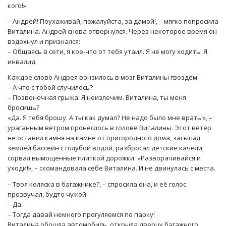
кого!».
– Андрей! Поухаживай, пожалуйста, за дамой!, – мягко попросила
Виталина. Андрей снова отвернулся. Через некоторое время он
вздохнул и признался:
– Общаясь в сети, я кое-что от тебя утаил. Я не могу ходить. Я
инвалид.
Каждое слово Андрея вонзилось в мозг Виталины гвоздём.
– А что с тобой случилось?
– Позвоночная грыжа. Я неизлечим. Виталина, ты меня
бросишь?
«Да. Я тебя брошу. А ты как думал? Не надо было мне врать!», –
ураганным ветром пронеслось в голове Виталины. Этот ветер
не оставил камня на камне от пригородного дома, засыпал
землёй бассейн с голубой водой, разбросал детские качели,
сорвал вымощенные плиткой дорожки. «Разворачивайся и
уходи!», – скомандовала себе Виталина. И не двинулась с места.
– Твоя коляска в багажнике?, – спросила она, и её голос
прозвучал, будто чужой.
– Да.
– Тогда давай немного прогуляемся по парку!
Виталина обошла автомобиль, открыла дверцу багажного