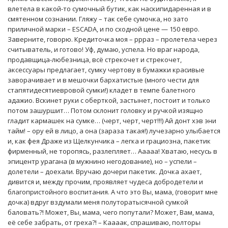
влетела в какой-то сумочный бутик, как наскипидаренная и в
смятенном сознании. Гляжу – так себе сумочка, но зато
приличной марки – ESCADA, и по сходной цене — 150 евро.
Заверните, говорю. Кредиточка моя – ррраз – пролетела через
считыватель, и готово! Уф, думаю, успела. Но враг народа,
продавщица-любезница, всё стрекочет и стрекочет,
аксессуары предлагает, сумку чертову в бумажки красивые
заворачивает и в мешочки бархатистые (много чести для
стапятидесятиевровой сумки!) кладет в темпе балетного
адажио. Вскинет руки с оберткой, застынет, постоит и только
потом зашуршит… Потом склонит головку и ручкой изящно
гладит кармашек на сумке… (черт, черт, черт!!!) Ай донт хэв эни
тайм! – ору ей в лицо, а она (зараза такая!) лучезарно улыбается
и, как фея Драже из Щелкунчика – легка и грациозна, пакетик
фирменный, не торопясь, разлепляет… Ааааа! Хватаю, несусь в
эпицентр урагана (в мужнино негодование), но – успели –
долетели – доехали. Вручаю дочери пакетик. Дочка ахает,
дивится и, между прочим, проявляет чудеса добродетели и
благопристойного воспитания. А что это Вы, мама, (говорит мне
дочка) вдруг вздумали меня полуторатысячной сумкой
баловать?! Может, Вы, мама, чего попутали? Может, Вам, мама,
её себе забрать, от греха?! – Каааак, спрашиваю, полторы