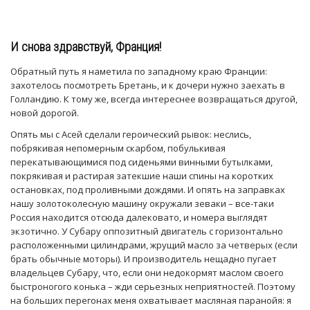
И снова здравствуй, Франция!
Обратный путь я наметила по западному краю Франции:
захотелось посмотреть Бретань, и к дочери нужно заехать в
Голландию. К тому же, всегда интереснее возвращаться другой,
новой дорогой.
Опять мы с Асей сделали героический рывок: неслись,
побрякивая непомерным скарбом, побулькивая
перекатывающимися под сиденьями винными бутылками,
покрякивая и растирая затекшие наши спины на коротких
остановках, под проливными дождями. И опять на заправках
нашу золотоколесную машину окружали зеваки – все-таки
Россия находится отсюда далековато, и номера выглядят
экзотично. У Субару оппозитный двигатель с горизонтально
расположенными цилиндрами, жрущий масло за четверых (если
брать обычные моторы). И производитель нещадно пугает
владельцев Субару, что, если они недокормят маслом своего
быстроногого конька – жди серьезных неприятностей. Поэтому
на больших перегонах меня охватывает масляная паранойя: я