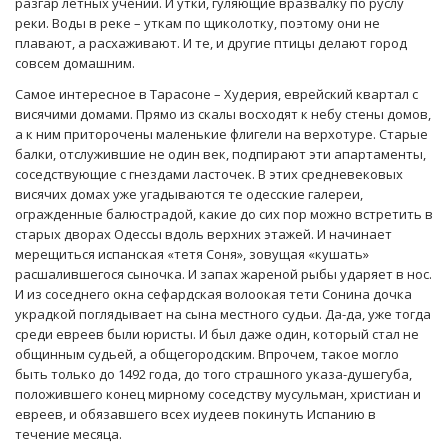
разгар лётных учений. И утки, гуляющие вразвалку по руслу
реки. Воды в реке – уткам по щиколотку, поэтому они не
плавают, а расхаживают. И те, и другие птицы делают город
совсем домашним.
Самое интересное в Тарасоне – Худерия, еврейский квартал с
висячими домами. Прямо из скалы восходят к небу стены домов,
а к ним приторочены маленькие флигели на верхотуре. Старые
балки, отслужившие не один век, подпирают эти апартаменты,
соседствующие с гнездами ласточек. В этих средневековых
висячих домах уже угадываются те одесские галереи,
огражденные балюстрадой, какие до сих пор можно встретить в
старых дворах Одессы вдоль верхних этажей. И начинает
мерещиться испанская «тетя Соня», зовущая «кушать»
расшалившегося сыночка. И запах жареной рыбы ударяет в нос.
И из соседнего окна сефардская волоокая тети Сонина дочка
украдкой поглядывает на сына местного судьи. Да-да, уже тогда
среди евреев были юристы. И был даже один, который стал не
общинным судьей, а общегородским. Впрочем, такое могло
быть только до 1492 года, до того страшного указа-душегуба,
положившего конец мирному соседству мусульман, христиан и
евреев, и обязавшего всех иудеев покинуть Испанию в
течение месяца.