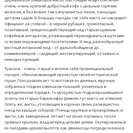
очень-очень крепкий добротный кофе с цельным горячим
молоком, и без всяких там капучинистых пенок, пахнущих
детским садом. В больших городах так тебя никто не накормит!
Официант за стойкой – в черной рубашке, громогласный,
позитивный, священнодействующий над старым шумным
кофейным аппаратом, успевающий перекидываться шутками
со всеми окружающими посетителями. И люд, разнообразный
местный испанский люд – от дальнобойщиков до
коммивояжеров – галдящий, жестикулирующий, отчаянно и
немодно курящий.
Трасона – очень старый и вполне себе провинциальный
городок, обволакивающий прелестью своей исторической
глуши. Глаз развлекает то мостовая из длинных, вручную
собранных гладких камешков-голышей, уложенных в
определенном порядке, то мускулистые подраскрошившиеся
атлеты на старых барельефах (римлян тут никто не отменял).
Опять же, аисты, утопающие в коронах своих размашистых
гнезд на крышах соборов. Птенцы крупные и прожорливые, и
аисты, как заведенные, летают на своих огромных, почти
орлиных крыльях, взад-вперед целыми днями. Окупированные
их гнездами церкви высятся, как авианосцы посреди океана в