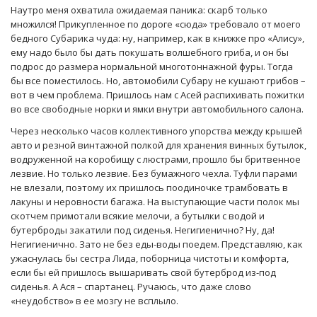
Наутро меня охватила ожидаемая паника: скарб только
множился! Прикупленное по дороге «сюда» требовало от моего
бедного Субарика чуда: ну, например, как в книжке про «Алису»,
ему надо было бы дать покушать волшебного гриба, и он бы
подрос до размера нормальной многотоннажной фуры. Тогда
бы все поместилось. Но, автомобили Субару не кушают грибов –
вот в чем проблема. Пришлось нам с Асей распихивать пожитки
во все свободные норки и ямки внутри автомобильного салона.
Через несколько часов коллективного упорства между крышей
авто и резной винтажной полкой для хранения винных бутылок,
водруженной на коробищу с люстрами, прошло бы бритвенное
лезвие. Но только лезвие. Без бумажного чехла. Туфли парами
не влезали, поэтому их пришлось поодиночке трамбовать в
лакуны и неровности багажа. На выступающие части полок мы
скотчем примотали всякие мелочи, а бутылки с водой и
бутерброды закатили под сиденья. Негигиенично? Ну, да!
Негигиенично. Зато не без еды-воды поедем. Представляю, как
ужаснулась бы сестра Лида, поборница чистоты и комфорта,
если бы ей пришлось вышаривать свой бутерброд из-под
сиденья. А Ася – спартанец. Ручаюсь, что даже слово
«неудобство» в ее мозгу не всплыло.