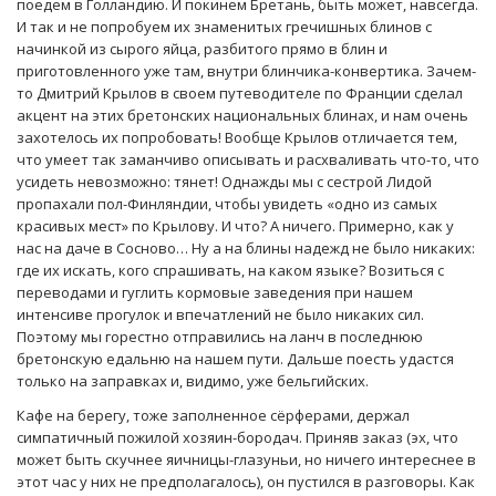
поедем в Голландию. И покинем Бретань, быть может, навсегда.
И так и не попробуем их знаменитых гречишных блинов с
начинкой из сырого яйца, разбитого прямо в блин и
приготовленного уже там, внутри блинчика-конвертика. Зачем-
то Дмитрий Крылов в своем путеводителе по Франции сделал
акцент на этих бретонских национальных блинах, и нам очень
захотелось их попробовать! Вообще Крылов отличается тем,
что умеет так заманчиво описывать и расхваливать что-то, что
усидеть невозможно: тянет! Однажды мы с сестрой Лидой
пропахали пол-Финляндии, чтобы увидеть «одно из самых
красивых мест» по Крылову. И что? А ничего. Примерно, как у
нас на даче в Сосново… Ну а на блины надежд не было никаких:
где их искать, кого спрашивать, на каком языке? Возиться с
переводами и гуглить кормовые заведения при нашем
интенсиве прогулок и впечатлений не было никаких сил.
Поэтому мы горестно отправились на ланч в последнюю
бретонскую едальню на нашем пути. Дальше поесть удастся
только на заправках и, видимо, уже бельгийских.
Кафе на берегу, тоже заполненное сёрферами, держал
симпатичный пожилой хозяин-бородач. Приняв заказ (эх, что
может быть скучнее яичницы-глазуньи, но ничего интереснее в
этот час у них не предполагалось), он пустился в разговоры. Как