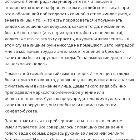
истории в Ленинградском университете, читавший в
подлинниках книги на французском и английском языках, при
этом обожавший побеседовать со мной в стиле «милое дитя, а
знаете ли Вы, что…», то есть покрасоваться и поумничать
рядом с хорошенькой девушкой, какой я тогда, несомненно,
была. А во-вторых (и тут приходится забыть о внешности),
должен же кто-то эту яхту красить, шкурить и шпаклевать – в
этом случае лишние руки никогда не помешают. Зато, наградой
мне за малярные труды и ангельское терпение в беседах с
капитаном были парусные походы. То на выходные дни, а то и
на несколько недель.
Помню свой самый первый выход в море. Из женщин на лодке
были только я и какая-то, довольно унылая, капитанская пассия
с мнительным выражением лица. Дамы такого вида обычно
преподавали марксистско-ленинское учение или
обществоведение. Судя по предупредительному кудахтанью
капитана вокруг нее, они пребывали в романтическом
конфето-букете.
Важно отметить, что крейсерские яхты того поколения не
имели туалетов. Всё совершалось с помощью свешивания
голого зада с кормы, держась руками за леера или релинги
(ограждение). И вот, на беду, даме приспичило в открытом море.