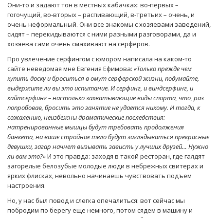
Они-то и задают тон в местных кабачках: во-первых –
гогочущий, во-вторых – распивающий, в-третьих – очень, и
очень неформальный. Они все знакомы с хозяевами заведений,
сидят – перекидываются с ними разными разговорами, да и
хозяева сами очень смахивают на серферов.
Про увлечение серфингом с юмором написала на каком-то
сайте неведомая мне Евгения Ефимова:
«Только прежде чем
купить доску и броситься в омут серферской жизни, подумайте,
выдержите ли вы это испытание. И серфинг, и виндсерфинг, и
кайтсерфинг – настолько захватывающие виды спорта, что, раз
попробовав, бросить это занятие не удается никому. И тогда, к
сожалению, неизбежны драматические последствия:
натренированные мышцы будут требовать продолжения
банкета, на ваше стройное тело будут заглядываться прекрасные
девушки, загар начнет вызывать зависть у лучших друзей… Нужно
ли вам это?»
И это правда: заходя в такой ресторан, где галдят
загорелые белозубые молодые люди в небрежных свитерах и
ярких флисках, невольно начинаешь чувствовать подъем
настроения.
Но, у нас был повод и слегка опечалиться: вот сейчас мы
побродим по берегу еще немного, потом сядем в машину и