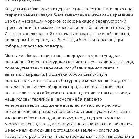
Когда мы приблизились к церкви, стало понятно, насколько она
стара: каменная кладка была выветрена и изъедена временем.
Это был настоящий морской собор: на самом берегу, строгий,
просоленный штормами, с колокольней, обращенной к океану.
Стена под колокольней оказалась абсолютно слепой: ни окна,
ни дверцы. Наверное, так бретонцы берегли тепло внутри
собора и спасались от ветра.
Мы стали обходить церковь, завернули за угол и увидели
высоченный крест с фигурами святых на перекладинах. Их лица,
подернутые тленом времени, голубели в лунном свете и
вызывали мурашки. Подсветка собора шла снизу и
выхватывала из ночного неба суровую колокольню. Когда мы
встали напротив лучей прожектора, наши гигантские тени
возвысились над собором: его крыша доходила нам до пояса, а
наши головы терялись в черноте неба. Какое-то
непередаваемое ощущение всевластия захлестнуло нас:
великанские, мы размахивали бескрайними руками и играли в
«зацепи небо» и в «подопри тучу», вход в церковь умещался
между наших лодыжек, а вскинутая нога спорила с колокольней.
В нас – мелких людишках, стоящих на земле – колотились
тревога и страх, а в них – наших громадных тенях, плясавших на