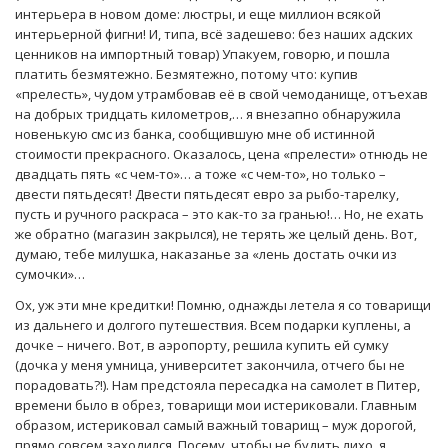
интерьера в новом доме: люстры, и еще миллион всякой
интерьерной фигни! И, типа, всё задешево: без наших адских
ценников на импортный товар) Упакуем, говорю, и пошла
платить безмятежно. Безмятежно, потому что: купив
«прелесть», чудом утрамбовав её в свой чемоданище, отъехав
на добрых тридцать километров,… я внезапно обнаружила
новенькую смс из банка, сообщившую мне об истинной
стоимости прекрасного. Оказалось, цена «прелести» отнюдь не
двадцать пять «с чем-то»… а тоже «с чем-то», но только –
двести пятьдесят! Двести пятьдесят евро за рыбо-тарелку,
пусть и ручного раскраса – это как-то за гранью!… Но, не ехать
же обратно (магазин закрылся), не терять же целый день. Вот,
думаю, тебе милушка, наказанье за «лень достать очки из
сумочки»…
Ох, уж эти мне кредитки! Помню, однажды летела я со товарищи
из дальнего и долгого путешествия. Всем подарки куплены, а
дочке – ничего. Вот, в аэропорту, решила купить ей сумку
(дочка у меня умница, университет закончила, отчего бы не
порадовать?!). Нам предстояла пересадка на самолет в Питер,
времени было в обрез, товарищи мои истериковали. Главным
образом, истериковал самый важный товарищ – муж дорогой,
прямо совсем заходился. Посему, чтобы не будить лихо, я