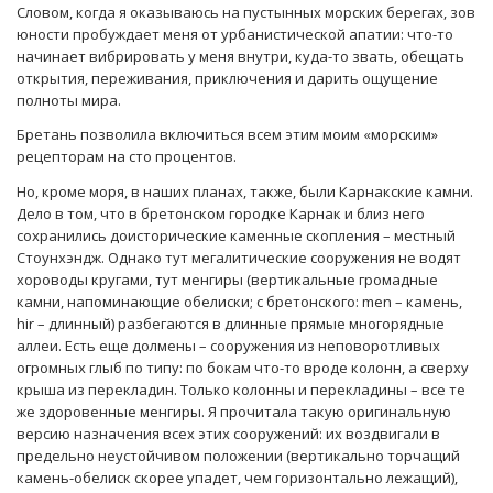
Словом, когда я оказываюсь на пустынных морских берегах, зов
юности пробуждает меня от урбанистической апатии: что-то
начинает вибрировать у меня внутри, куда-то звать, обещать
открытия, переживания, приключения и дарить ощущение
полноты мира.
Бретань позволила включиться всем этим моим «морским»
рецепторам на сто процентов.
Но, кроме моря, в наших планах, также, были Карнакские камни.
Дело в том, что в бретонском городке Карнак и близ него
сохранились доисторические каменные скопления – местный
Стоунхэндж. Однако тут мегалитические сооружения не водят
хороводы кругами, тут менгиры (вертикальные громадные
камни, напоминающие обелиски; с бретонского: men – камень,
hir – длинный) разбегаются в длинные прямые многорядные
аллеи. Есть еще долмены – сооружения из неповоротливых
огромных глыб по типу: по бокам что-то вроде колонн, а сверху
крыша из перекладин. Только колонны и перекладины – все те
же здоровенные менгиры. Я прочитала такую оригинальную
версию назначения всех этих сооружений: их воздвигали в
предельно неустойчивом положении (вертикально торчащий
камень-обелиск скорее упадет, чем горизонтально лежащий),