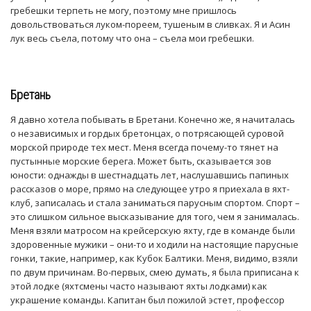
гребешки терпеть не могу, поэтому мне пришлось
довольствоваться луком-пореем, тушеным в сливках. Я и Асин
лук весь съела, потому что она – съела мои гребешки.
Бретань
Я давно хотела побывать в Бретани. Конечно же, я начиталась
о независимых и гордых бретонцах, о потрясающей суровой
морской природе тех мест. Меня всегда почему-то тянет на
пустынные морские берега. Может быть, сказывается зов
юности: однажды в шестнадцать лет, наслушавшись папиных
рассказов о море, прямо на следующее утро я приехала в яхт-
клуб, записалась и стала заниматься парусным спортом. Спорт –
это слишком сильное высказывание для того, чем я занималась.
Меня взяли матросом на крейсерскую яхту, где в команде были
здоровенные мужики – они-то и ходили на настоящие парусные
гонки, такие, например, как Кубок Балтики. Меня, видимо, взяли
по двум причинам. Во-первых, смею думать, я была приписана к
этой лодке (яхтсмены часто называют яхты лодками) как
украшение команды. Капитан был пожилой эстет, профессор