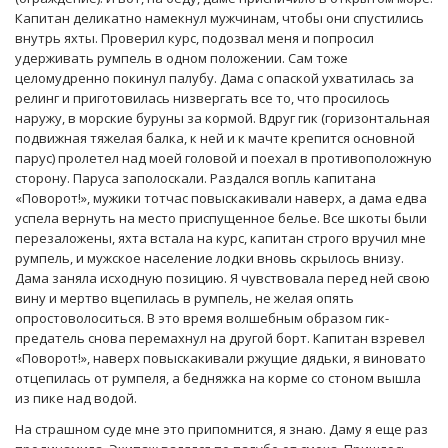
Капитан деликатно намекнул мужчинам, чтобы они спустились
внутрь яхты. Проверил курс, подозвал меня и попросил
удерживать румпель в одном положении. Сам тоже
целомудренно покинул палубу. Дама с опаской ухватилась за
релинг и приготовилась низвергать все то, что просилось
наружу, в морские буруны за кормой. Вдруг гик (горизонтальная
подвижная тяжелая балка, к ней и к мачте крепится основной
парус) пролетел над моей головой и поехал в противоположную
сторону. Паруса заполоскали. Раздался вопль капитана
«Поворот!», мужики тотчас повыскакивали наверх, а дама едва
успела вернуть на место приспущенное белье. Все шкоты были
перезаложены, яхта встала на курс, капитан строго вручил мне
румпель, и мужское население лодки вновь скрылось внизу.
Дама заняла исходную позицию. Я чувствовала перед ней свою
вину и мертво вцепилась в румпель, не желая опять
опростоволоситься. В это время волшебным образом гик-
предатель снова перемахнул на другой борт. Капитан взревел
«Поворот!», наверх повыскакивали ржущие дядьки, я виновато
отцепилась от румпеля, а бедняжка на корме со стоном вышла
из пике над водой.
На страшном суде мне это припомнится, я знаю. Даму я еще раз