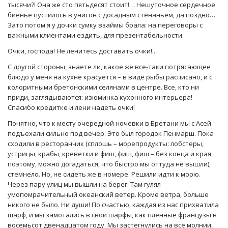
тысячи?! Она же сто пятьдесят стоит!… Нешуточное сердечное
биенье пустилось в унисон с досадным стенаньем, да поздно…
Зато потом я у дочки сумку взаймы брала: на переговоры с
важными клиентами ездить, для презентабельности.
Очки, господа! Не ленитесь доставать очки!..
С другой стороны, знаете ли, какое же все-таки потрясающее
блюдо у меня на кухне красуется – в виде рыбы расписано, и с
колоритными бретонскими селянами в центре. Все, кто ни
приди, заглядываются: изюминка кухонного интерьера!
Спасибо кредитке и лени надеть очки!
Понятно, что к месту очередной ночевки в Бретани мы с Асей
подъехали сильно под вечер. Это был городок Пенмарш. Пока
сходили в ресторанчик (сплошь – морепродукты: лобстеры,
устрицы, крабы, креветки и фиш, фиш, фиш – без конца и края,
поэтому, можно догадаться, что быстро мы оттуда не вышли),
стемнело. Но, не сидеть же в номере. Решили идти к морю.
Через пару улиц мы вышли на берег. Там гулял
умопомрачительный океанский ветер. Кроме ветра, больше
никого не было. Ни души! По счастью, каждая из нас прихватила
шарф, и мы замотались в свои шарфы, как пленные французы в
восемьсот двенадцатом году. Мы застегнулись на все молнии,