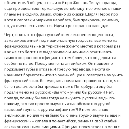
объективе. В общем, это… и всё про Жонзак. Пишут, правда,
еще про здешнюю термальную лечебницу, но лечение в наши
планы не входило. Замок, словно из сказки Шарля Перро про
Кота в сапогах и Маркиза Карабаса, был прекрасен, конечно,
но, уж очень есть хочется. Идем в ресторан на площади.
Черт, опять этот французский комплекс неполноценности,
замаскированный под национальную гордость: всё меню на
французском языке (в туристическом-то месте!) В который раз.
Как же это бесит! Не выдерживаю и начинаю отчитывать
самого возрастного официанта, тем более, что он держится
особенно нагло. Прошу меню на английском. Он надменно
поджимает губы в отказе. Я требую перевода. Нехотя он
начинает бормотать что-то очень общее и советует нам учить
французский язык. Возмущаясь, начинаю спрашивать его, что
бы он делал, если бы приехал к нам в Петербург, а ему бы
подали меню на русском: «Вы что – учили бы русский?! Нет,
правда, почему бы вам тогда не выучить русский, ведь, по-
вашему, это так просто: выучить язык абсолютно другой
языковой группы, с другим алфавитом?! Я немного знаю
английский, но для меня было бы очень трудно выучить еще и
французский!» – кипела я по-английски, заменяя свой слабый
лексикон сильными эмоциями. Официант посмотрел на меня с