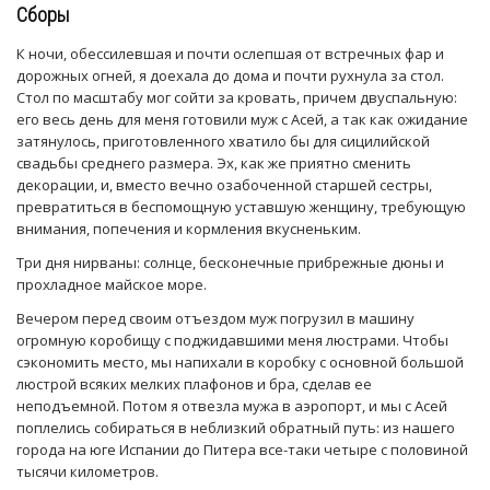
Сборы
К ночи, обессилевшая и почти ослепшая от встречных фар и
дорожных огней, я доехала до дома и почти рухнула за стол.
Стол по масштабу мог сойти за кровать, причем двуспальную:
его весь день для меня готовили муж с Асей, а так как ожидание
затянулось, приготовленного хватило бы для сицилийской
свадьбы среднего размера. Эх, как же приятно сменить
декорации, и, вместо вечно озабоченной старшей сестры,
превратиться в беспомощную уставшую женщину, требующую
внимания, попечения и кормления вкусненьким.
Три дня нирваны: солнце, бесконечные прибрежные дюны и
прохладное майское море.
Вечером перед своим отъездом муж погрузил в машину
огромную коробищу с поджидавшими меня люстрами. Чтобы
сэкономить место, мы напихали в коробку с основной большой
люстрой всяких мелких плафонов и бра, сделав ее
неподъемной. Потом я отвезла мужа в аэропорт, и мы с Асей
поплелись собираться в неблизкий обратный путь: из нашего
города на юге Испании до Питера все-таки четыре с половиной
тысячи километров.