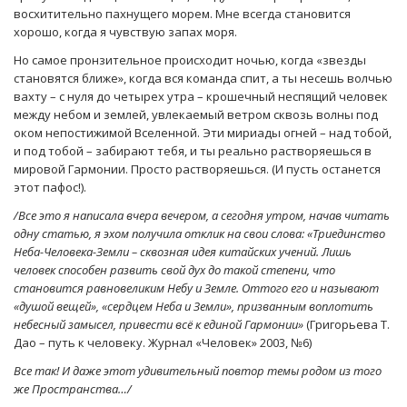
восхитительно пахнущего морем. Мне всегда становится
хорошо, когда я чувствую запах моря.
Но самое пронзительное происходит ночью, когда «звезды
становятся ближе», когда вся команда спит, а ты несешь волчью
вахту – с нуля до четырех утра – крошечный неспящий человек
между небом и землей, увлекаемый ветром сквозь волны под
оком непостижимой Вселенной. Эти мириады огней – над тобой,
и под тобой – забирают тебя, и ты реально растворяешься в
мировой Гармонии. Просто растворяешься. (И пусть останется
этот пафос!).
/Все это я написала вчера вечером, а сегодня утром, начав читать
одну статью, я эхом получила отклик на свои слова: «Триединство
Неба-Человека-Земли – сквозная идея китайских учений. Лишь
человек способен развить свой дух до такой степени, что
становится равновеликим Небу и Земле. Оттого его и называют
«душой вещей», «сердцем Неба и Земли», призванным воплотить
небесный замысел, привести всё к единой Гармонии»
(Григорьева Т.
Дао – путь к человеку. Журнал «Человек» 2003, №6)
Все так! И даже этот удивительный повтор темы родом из того
же Пространства…/