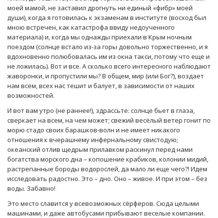
моей мамой, не заставил дрогнуть ни единый «фибр» моей
души), когда я готовилась к экзаменам в институте (восход был
мною встречен, как катастрофа ввиду недоученного
материала) и, когда мы однажды приехали в Крым ночным
поездом (солнце встало из-за горы довольно торжественно, и я
вдохновенно полюбовалась им из окна такси, потому что еще и
не ложилась). Вот и все. А сколько всего интересного наблюдают
жаворонки, и пропустили мы? В общем, мир (или Бог?), воздает
нам всем, всех нас тешит и балует, в зависимости от наших
возможностей.
И вот вам утро (не раннее!), здрассьте: солнце бьет в глаза,
сверкает на всем, на чем может; свежий весёлый ветер гонит по
морю стадо своих барашков-волн и не имеет никакого
отношения к вчерашнему инфернальному свистодую;
океанский отлив щедрым прилавком раскинул перед нами
богатства морского дна – копошение крабиков, колонии мидий,
растрепанные бороды водорослей, да мало ли еще чего?! Идем
исследовать радостно. Это – дно. Оно – живое. И при этом – без
воды. Забавно!
Это место славится у всевозможных сёрферов. Сюда целыми
машинами, и даже автобусами прибывают веселые компании.