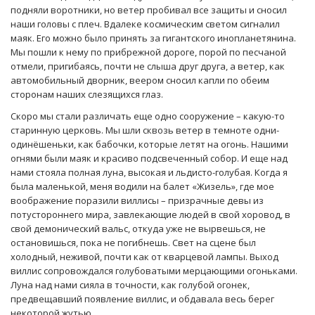
подняли воротники, но ветер пробивал все защиты и сносил
наши головы с плеч. Вдалеке космическим светом сигналил
маяк. Его можно было принять за гигантского инопланетянина.
Мы пошли к нему по прибрежной дороге, порой по песчаной
отмели, пригибаясь, почти не слыша друг друга, а ветер, как
автомобильный дворник, веером сносил капли по обеим
сторонам наших слезящихся глаз.
Скоро мы стали различать еще одно сооружение – какую-то
старинную церковь. Мы шли сквозь ветер в темноте одни-
одинёшеньки, как бабочки, которые летят на огонь. Нашими
огнями были маяк и красиво подсвеченный собор. И еще над
нами стояла полная луна, высокая и льдисто-голубая. Когда я
была маленькой, меня водили на балет «Жизель», где мое
воображение поразили виллисы – призрачные девы из
потустороннего мира, завлекающие людей в свой хоровод, в
свой демонический вальс, откуда уже не вырвешься, не
остановишься, пока не погибнешь. Свет на сцене был
холодный, неживой, почти как от кварцевой лампы. Выход
виллис сопровождался голубоватыми мерцающими огоньками.
Луна над нами сияла в точности, как голубой огонек,
предвещавший появление виллис, и обдавала весь берег
некоторой жутью.