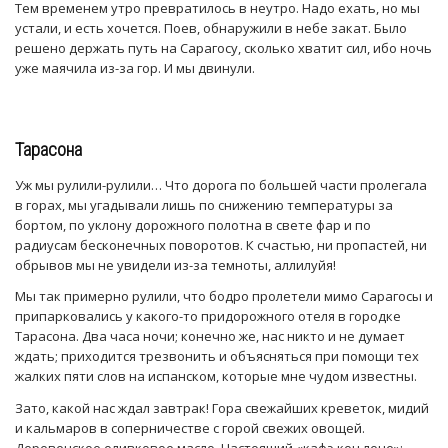
Тем временем утро превратилось в неутро. Надо ехать, но мы
устали, и есть хочется. Поев, обнаружили в небе закат. Было
решено держать путь на Сарагосу, сколько хватит сил, ибо ночь
уже маячила из-за гор. И мы двинули.
Тарасона
Уж мы рулили-рулили… Что дорога по большей части пролегала
в горах, мы угадывали лишь по снижению температуры за
бортом, по уклону дорожного полотна в свете фар и по
радиусам бесконечных поворотов. К счастью, ни пропастей, ни
обрывов мы не увидели из-за темноты, аллилуйя!
Мы так примерно рулили, что бодро пролетели мимо Сарагосы и
припарковались у какого-то придорожного отеля в городке
Тарасона. Два часа ночи; конечно же, нас никто и не думает
ждать; приходится трезвонить и объясняться при помощи тех
жалких пяти слов на испанском, которые мне чудом известны.
Зато, какой нас ждал завтрак! Гора свежайших креветок, мидий
и кальмаров в соперничестве с горой свежих овощей.
Деревенское оливковое масло. Настоящий «кафэ кон лече»: