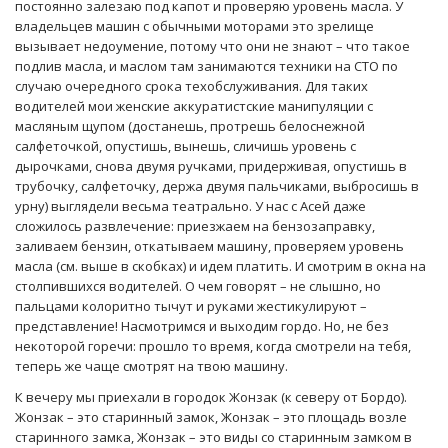
постоянно залезаю под капот и проверяю уровень масла. У
владельцев машин с обычными моторами это зрелище
вызывает недоумение, потому что они не знают – что такое
подлив масла, и маслом там занимаются техники на СТО по
случаю очередного срока техобслуживания. Для таких
водителей мои женские аккуратистские манипуляции с
масляным щупом (достанешь, протрешь белоснежной
салфеточкой, опустишь, вынешь, сличишь уровень с
дырочками, снова двумя ручками, придерживая, опустишь в
трубочку, салфеточку, держа двумя пальчиками, выбросишь в
урну) выглядели весьма театрально. У нас с Асей даже
сложилось развлечение: приезжаем на бензозаправку,
заливаем бензин, откатываем машину, проверяем уровень
масла (см. выше в скобках) и идем платить. И смотрим в окна на
столпившихся водителей. О чем говорят – не слышно, но
пальцами колоритно тычут и руками жестикулируют –
представление! Насмотримся и выходим гордо. Но, не без
некоторой горечи: прошло то время, когда смотрели на тебя,
теперь же чаще смотрят на твою машину.
К вечеру мы приехали в городок Жонзак (к северу от Бордо).
Жонзак – это старинный замок, Жонзак – это площадь возле
старинного замка, Жонзак – это виды со старинным замком в