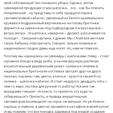
свой собственный тип головного убора. Однако, хитом
сувенирной продукции стала шапочка… эээ… как бы описать
поприличней… ну представьте себе тридцати-сорока
сантиметровый кабачок, сделанный из белого крахмального
кружева и водруженный вертикально на голову бретонки.
Держится на завязочках под подбородком! А в Бретани всё –
ветра, ветра… И шапочка, наверное – дрожит, раскачивается,
полощет… Смешная картина, я думаю. Мы с Асей всё мечтали
такую бабушку повстречать. Говорят, сильно пожилые и
национально гордые дамы еще носят. Но, нам не повезло.
Поэтому мы накинулись на сувениры с шапочками. Гляжу – стоит
огромное блюдо в виде рыбы, а на нем вручную расписан
восхитительный деревенский сюжет: селянка и селянин в
национальных бретонских костюмах смотрят друг на друга
ласково, корзины там, цветы, колосья – красота какая! И на
селянке – шапочка-кабачок. И стоит недорого: двадцать пять с
чем-то евро, пустяки для ручной-то работы! Ася мне так
вкрадчиво говорит: «А класть-то прелесть эту куда ты
собираешься?» Прелесть, и правда, внушительная:
сантиметров восемьдесят на сорок, не меньше. Но уж больно
хороша, и главное, в цветах орнамента на кафеле в моей кухне!
(А мы помним, что вся поездка задумана под эгидой создания