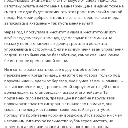
продинамила. Экипаж валялся по палубе от смеха. Пришлось
капитану рулить вместо меня. Бедная женщина, видимо тоже на
смертном одре будет вспоминать этот романтический морской
поход. Но, люди добрые, я ведь не со зла, я ведь только вчера
записалась в яхтсмены – так пусть меня научат!
Через год я поступила в институт и ушла в институтский яхт-
клуб в студенческую команду, где молодые весельчаки на
глазах у немногочисленных девиц с рассвета до заката
упражнялись в остроумии. Они и научили меня азам управления
лодкой. И это было самое беззаботное, самое смешное, самое
безмятежное время в моей жизни.
Но я хотела рассказать совсем о другом: об особенном
переживании. Когда ты идешь на яхте без мотора, только под
парусом, идешь вдали от берегов, вне шумов земли, и слышишь
только шипение воды, разрезаемой корпусом летящей сквозь
волны лодки, ты становишься частью этого пейзажа. Ты
подхвачен силой ветра, превращен в подобие паруса: твои
волосы развеваются синхронно с вымпелом на мачте, они
скользят по лицу и оставляют солоноватый вкус на губах,
потому что пропитаны морским воздухом. Этот воздух ни с чем
несравним: гигантское количество кубометров чистого, не
тронутого адом цивилизации, воздушного пространства,