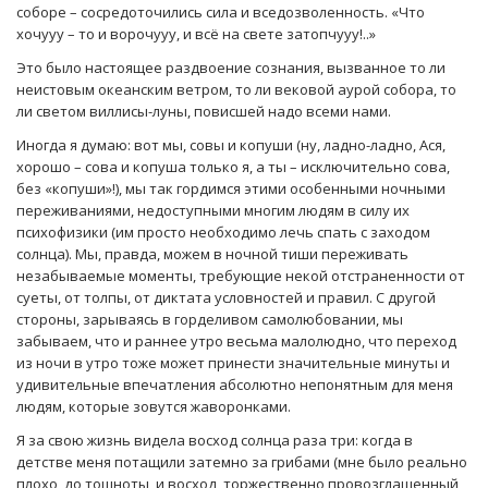
соборе – сосредоточились сила и вседозволенность. «Что
хочууу – то и ворочууу, и всё на свете затопчууу!..»
Это было настоящее раздвоение сознания, вызванное то ли
неистовым океанским ветром, то ли вековой аурой собора, то
ли светом виллисы-луны, повисшей надо всеми нами.
Иногда я думаю: вот мы, совы и копуши (ну, ладно-ладно, Ася,
хорошо – сова и копуша только я, а ты – исключительно сова,
без «копуши»!), мы так гордимся этими особенными ночными
переживаниями, недоступными многим людям в силу их
психофизики (им просто необходимо лечь спать с заходом
солнца). Мы, правда, можем в ночной тиши переживать
незабываемые моменты, требующие некой отстраненности от
суеты, от толпы, от диктата условностей и правил. С другой
стороны, зарываясь в горделивом самолюбовании, мы
забываем, что и раннее утро весьма малолюдно, что переход
из ночи в утро тоже может принести значительные минуты и
удивительные впечатления абсолютно непонятным для меня
людям, которые зовутся жаворонками.
Я за свою жизнь видела восход солнца раза три: когда в
детстве меня потащили затемно за грибами (мне было реально
плохо, до тошноты, и восход, торжественно провозглашенный