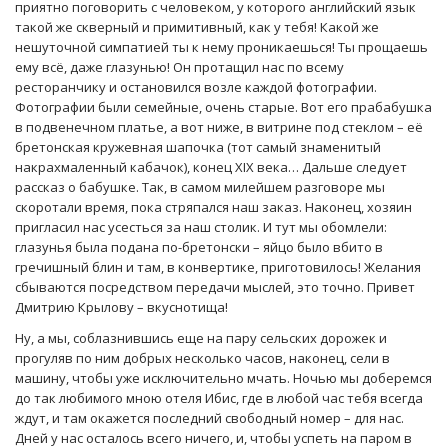
приятно поговорить с человеком, у которого английский язык
такой же скверный и примитивный, как у тебя! Какой же
нешуточной симпатией ты к нему проникаешься! Ты прощаешь
ему всё, даже глазунью! Он протащил нас по всему
ресторанчику и остановился возле каждой фотографии.
Фотографии были семейные, очень старые. Вот его прабабушка
в подвенечном платье, а вот ниже, в витрине под стеклом – её
бретонская кружевная шапочка (тот самый знаменитый
накрахмаленный кабачок), конец XIX века… Дальше следует
рассказ о бабушке. Так, в самом милейшем разговоре мы
скоротали время, пока стряпался наш заказ. Наконец, хозяин
пригласил нас усесться за наш столик. И тут мы обомлели:
глазунья была подана по-бретонски – яйцо было вбито в
гречишный блин и там, в конвертике, приготовилось! Желания
сбываются посредством передачи мыслей, это точно. Привет
Дмитрию Крылову – вкуснотища!
Ну, а мы, соблазнившись еще на пару сельских дорожек и
прогуляв по ним добрых несколько часов, наконец, сели в
машину, чтобы уже исключительно мчать. Ночью мы доберемся
до так любимого мною отеля Ибис, где в любой час тебя всегда
ждут, и там окажется последний свободный номер – для нас.
Дней у нас осталось всего ничего, и, чтобы успеть на паром в