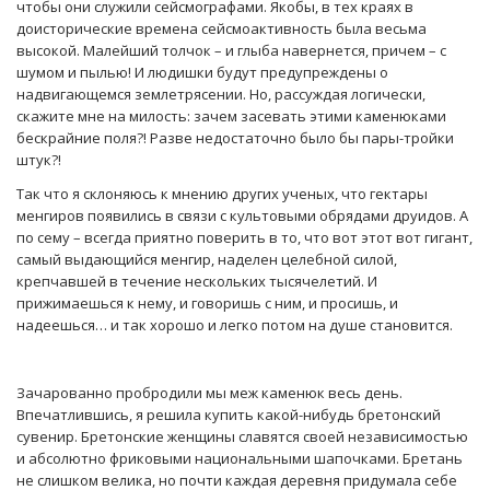
чтобы они служили сейсмографами. Якобы, в тех краях в
доисторические времена сейсмоактивность была весьма
высокой. Малейший толчок – и глыба навернется, причем – с
шумом и пылью! И людишки будут предупреждены о
надвигающемся землетрясении. Но, рассуждая логически,
скажите мне на милость: зачем засевать этими каменюками
бескрайние поля?! Разве недостаточно было бы пары-тройки
штук?!
Так что я склоняюсь к мнению других ученых, что гектары
менгиров появились в связи с культовыми обрядами друидов. А
по сему – всегда приятно поверить в то, что вот этот вот гигант,
самый выдающийся менгир, наделен целебной силой,
крепчавшей в течение нескольких тысячелетий. И
прижимаешься к нему, и говоришь с ним, и просишь, и
надеешься… и так хорошо и легко потом на душе становится.
Зачарованно пробродили мы меж каменюк весь день.
Впечатлившись, я решила купить какой-нибудь бретонский
сувенир. Бретонские женщины славятся своей независимостью
и абсолютно фриковыми национальными шапочками. Бретань
не слишком велика, но почти каждая деревня придумала себе