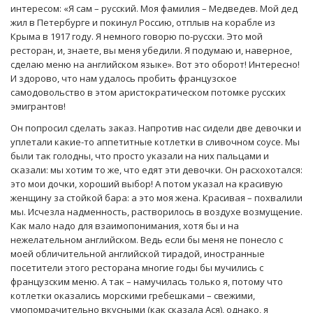
интересом: «Я сам – русский. Моя фамилия – Медведев. Мой дед
жил в Петербурге и покинул Россию, отплыв на корабле из
Крыма в 1917 году. Я немного говорю по-русски. Это мой
ресторан, и, знаете, вы меня убедили. Я подумаю и, наверное,
сделаю меню на английском языке». Вот это оборот! Интересно!
И здорово, что нам удалось пробить французское
самодовольство в этом аристократическом потомке русских
эмигрантов!
Он попросил сделать заказ. Напротив нас сидели две девочки и
уплетали какие-то аппетитные котлетки в сливочном соусе. Мы
были так голодны, что просто указали на них пальцами и
сказали: мы хотим то же, что едят эти девочки. Он расхохотался:
это мои дочки, хороший выбор! А потом указал на красивую
женщину за стойкой бара: а это моя жена. Красивая – похвалили
мы. Исчезла надменность, растворилось в воздухе возмущение.
Как мало надо для взаимопонимания, хотя бы и на
нежелательном английском. Ведь если бы меня не понесло с
моей обличительной английской тирадой, иностранные
посетители этого ресторана многие годы бы мучились с
французским меню. А так – намучилась только я, потому что
котлетки оказались морскими гребешками – свежими,
умопомрачительно вкусными (как сказала Ася), однако, я