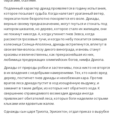
оврагами, осыпями.
Подлинный характер дриад проявляется в годину испытания,
которое посылает судьба. Когда налетает ураганный ветер,
перекати-поле безропотно покоряется его воле. Дриады,
верные своему предназначению, могут гнуться и стонать под
напором шквалов, но дерево, которое стало их жилищем, они
не покинут никогда. А, когда утихнет гнев Зевса, когда
рассеются грозовые тучи, и когда по небу покатится сияющая
колесница Солнца-Аполлона, дриады встрепенутся, вплетут в
свои ветви-волосы лозу дикого винограда, и вновь станут
красивы и величественны, как прекраснейшая из них,
любимица предержащих олимпийских богов, нимфа Дриопа.
Дриады от природы робки и застенчивы, пока никто не вторгся
в их владения с недобрыми намерениями. Тех, кто нанёс вред
дереву, постигнет гнев дриады и неизбежная кара. Против
врагов леса дриада пустит в ход изощрённую выдумку, и
заманит в такие дебри, из которых нет обратного хода. К
свершению справедливого возмездия дриада иногда
привлекает обитателей леса, которых боги наделили острыми
клыками или ядовитым жалом.
Однажды сын царя Триопа, Эрисихтон, отдал приказ о вырубке