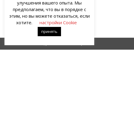
улучшения вашего опыта. Мы
предполагаем, что вы в порядке с
этим, но вы можете отказаться, если
хотите.
настройки Cookie
принять
Мадригал
Зрелость
О НАС
Портал о современных культуре и искусстве «гУрУ». Все права
защищены законом. Рукописи не рецензируются и не
возвращаются. Рецензирование рукописей возможно при
договорённости с руководством проекта.
Все права на статьи и публикации, иллюстрации, материалы
иного рода и художественное оформление сайта принадлежат
редакции портала «гУрУ». Ответственность за содержание
материалов несут авторы – блогеры.