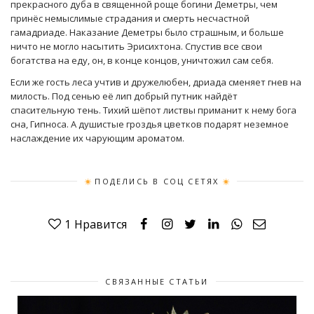
прекрасного дуба в священной роще богини Деметры, чем
принёс немыслимые страдания и смерть несчастной
гамадриаде. Наказание Деметры было страшным, и больше
ничто не могло насытить Эрисихтона. Спустив все свои
богатства на еду, он, в конце концов, уничтожил сам себя.
Если же гость леса учтив и дружелюбен, дриада сменяет гнев на
милость. Под сенью её лип добрый путник найдёт
спасительную тень. Тихий шёпот листвы приманит к нему бога
сна, Гипноса. А душистые гроздья цветков подарят неземное
наслаждение их чарующим ароматом.
ПОДЕЛИСЬ В СОЦ СЕТЯХ
1
Нравится
СВЯЗАННЫЕ СТАТЬИ