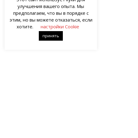
улучшения вашего опыта. Мы
предполагаем, что вы в порядке с
этим, но вы можете отказаться, если
хотите.
настройки Cookie
принять
О НАС
Портал о современных культуре и
Все пра
искусстве «гУрУ». Все права защищены
иллюстр
законом. Рукописи не рецензируются и
художес
не возвращаются. Рецензирование
принадл
рукописей возможно при
Ответст
договорённости с руководством
материа
проекта.
-->