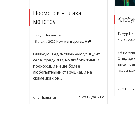
Посмотри в глаза
Клобу
монстру
Тимур Ни
Тимур Нигматов
6 мая, 202
Комментариев:
15 июля, 2022
0
«Что мн
Главную и единственную улицу их
Стыд да 
села, с редкими, но любопытными
висят ба
прохожими и ещё более
глаза как
любопытными старушками на
скамейках он...
3
Нрави
Читать дальше
3
Нравится