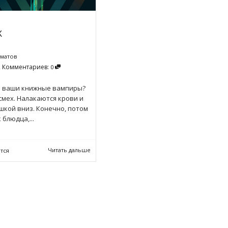
к
гматов
Комментариев:
2
0
е ваши книжные вампиры?
смех. Налакаются крови и
шкой вниз. Конечно, потом
 блюдца,...
Читать дальше
тся