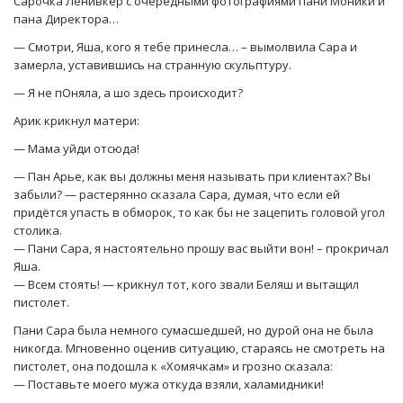
Сарочка Ленивкер с очередными фотографиями пани Моники и
пана Директора…
— Смотри, Яша, кого я тебе принесла… – вымолвила Сара и
замерла, уставившись на странную скульптуру.
— Я не пОняла, а шо здесь происходит?
Арик крикнул матери:
— Мама уйди отсюда!
— Пан Арье, как вы должны меня называть при клиентах? Вы
забыли? — растерянно сказала Сара, думая, что если ей
придётся упасть в обморок, то как бы не зацепить головой угол
столика.
— Пани Сара, я настоятельно прошу вас выйти вон! – прокричал
Яша.
— Всем стоять! — крикнул тот, кого звали Беляш и вытащил
пистолет.
Пани Сара была немного сумасшедшей, но дурой она не была
никогда. Мгновенно оценив ситуацию, стараясь не смотреть на
пистолет, она подошла к «Хомячкам» и грозно сказала:
— Поставьте моего мужа откуда взяли, халамидники!