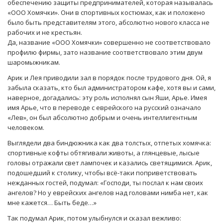
обеспечению защиты предпринимателей, которая называлась
«ООО Хомячки». Они в спортивных костюмах, как и положено
было быть представителям этого, абсолютно нового класса не
рабочих и не крестьян.
Да, название «ООО Хомячки» совершенно не соответствовало
профилю фирмы, зато название соответствовало этим двум
шаромыжникам.
Арик и Лея приводили зал в порядок после трудового дня. Ой, я
забыла сказать, кто был администратором кафе, хотя вы и сами,
наверное, догадались: эту роль исполнял сын Яши, Арье. Имея
имя Арье, что в переводе с еврейского на русский означало
«Лев», он был абсолютно добрым и очень интеллигентным
человеком.
Выглядели два биндюжника как два толстых, отпетых хомячка:
спортивные кофты обтягивали животы, а глянцевые, лысые
головы отражали свет лампочек и казались светящимися. Арик,
подошедший к столику, чтобы всё-таки поприветствовать
нежданных гостей, подумал: «Господи, ты послал к нам своих
ангелов? Но у еврейских ангелов над головами нимба нет, как
мне кажется… Быть беде…»
Так подумал Арик, потом улыбнулся и сказал вежливо: