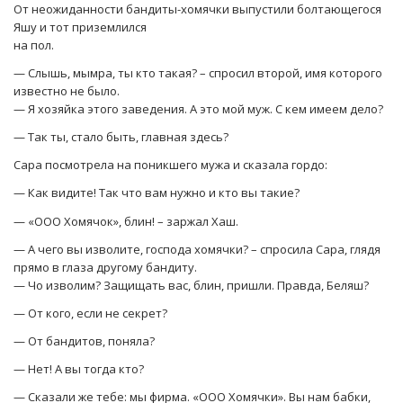
От неожиданности бандиты-хомячки выпустили болтающегося
Яшу и тот приземлился
на пол.
— Слышь, мымра, ты кто такая? – спросил второй, имя которого
известно не было.
— Я хозяйка этого заведения. А это мой муж. С кем имеем дело?
— Так ты, стало быть, главная здесь?
Сара посмотрела на поникшего мужа и сказала гордо:
— Как видите! Так что вам нужно и кто вы такие?
— «ООО Хомячок», блин! – заржал Хаш.
— А чего вы изволите, господа хомячки? – спросила Сара, глядя
прямо в глаза другому бандиту.
— Чо изволим? Защищать вас, блин, пришли. Правда, Беляш?
— От кого, если не секрет?
— От бандитов, поняла?
— Нет! А вы тогда кто?
— Сказали же тебе: мы фирма. «ООО Хомячки». Вы нам бабки,