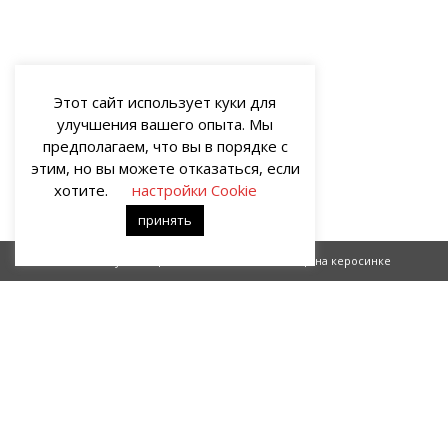
Этот сайт использует куки для
улучшения вашего опыта. Мы
предполагаем, что вы в порядке с
этим, но вы можете отказаться, если
хотите.
настройки Cookie
принять
Зубная щётка
Яичница на керосинке
О НАС
Портал о современных культуре и искусстве «гУрУ». Все права
защищены законом. Рукописи не рецензируются и не
возвращаются. Рецензирование рукописей возможно при
договорённости с руководством проекта.