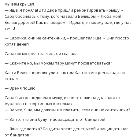
мы вам крышу!
— Яша! Я поняла! Эти двое пришли ремонтировать крышу! –
Сара бросилась к тому, кого назвали Беляшом. – Люба моя!
Беляш дорогой! Как вы вовремя! Идёмте, я покажу вам, где у нас
течь!
— Сарочка, они не сантехники, – прошептал Яша. – Они просто
хотят денег!
Сара посмотрела на лысых и сказала:
— Скажите но, мы можем пару минут посоветоваться?
Хаш и Беляш переглянулись, потом Хаш посмотрел на часы и
сказал:
— Время пошло.
Сара быстро подошла к мужу, и они отошли на два шага от
мужланов в спортивных костюмах.
— За что, Яша, мы должны им платить, если они не сантехники?
— За то, что они будут нас защищать от бандитов!
— Яша, где логика? Бандиты хотят денег, чтобы защищать нас
от бандитов?