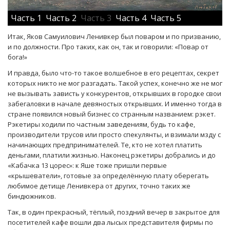
Часть 1
Часть 2
Часть 3
Часть 4
Часть 5
Итак, Яков Самуилович Ленивкер был поваром и по призванию,
и по должности. Про таких, как он, так и говорили: «Повар от
бога!»
И правда, было что-то такое волшебное в его рецептах, секрет
которых никто не мог разгадать. Такой успех, конечно же не мог
не вызывать зависть у конкурентов, открывших в городке свои
забегаловки в начале девяностых открывших. И именно тогда в
стране появился новый бизнес со странным названием: рэкет.
Рэкетиры ходили по частным заведениям, будь то кафе,
производители трусов или просто спекулянты, и взимали мзду с
начинающих предпринимателей. Те, кто не хотел платить
деньгами, платили жизнью. Наконец рэкетиры добрались и до
«Кабачка 13 цорес»: к Яше тоже пришли первые
«крышеватели», готовые за определённую плату оберегать
любимое детище Ленивкера от других, точно таких же
биндюжников.
Так, в один прекрасный, тёплый, поздний вечер в закрытое для
посетителей кафе вошли два лысых представителя фирмы по