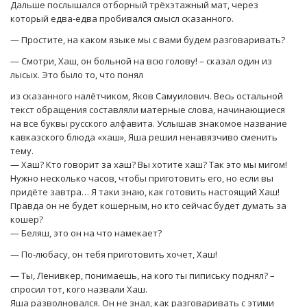
Дальше послышался отборный трёхэтажный мат, через
который едва-едва пробивался смысл сказанного.
— Простите, на каком языке мы с вами будем разговаривать?
— Смотри, Хаш, он больной на всю голову! – сказал один из
лысых. Это было то, что понял
из сказанного налётчиком, Яков Самуилович. Весь остальной
текст обращения составляли матерные слова, начинающиеся
на все буквы русского алфавита. Услышав знакомое название
кавказского блюда «хаш», Яша решил ненавязчиво сменить
тему.
— Хаш? Кто говорит за хаш? Вы хотите хаш? Так это мы мигом!
Нужно несколько часов, чтобы приготовить его, но если вы
придёте завтра… Я таки знаю, как готовить настоящий Хаш!
Правда он не будет кошерным, но кто сейчас будет думать за
кошер?
— Беляш, это он на что намекает?
— По-любасу, он тебя приготовить хочет, Хаш!
— Ты, Ленивкер, понимаешь, на кого ты пипиську поднял? –
спросил тот, кого назвали Хаш.
Яша разволновался. Он не знал, как разговаривать с этими