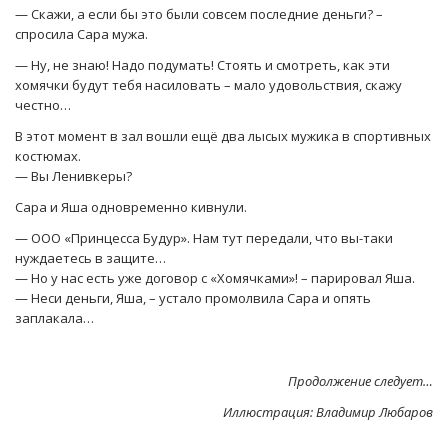
— Скажи, а если бы это были совсем последние деньги? –
спросила Сара мужа.
— Ну, не знаю! Надо подумать! Стоять и смотреть, как эти
хомячки будут тебя насиловать – мало удовольствия, скажу
честно…
В этот момент в зал вошли ещё два лысых мужика в спортивных
костюмах.
— Вы Ленивкеры?
Сара и Яша одновременно кивнули.
— ООО «Принцесса Будур». Нам тут передали, что вы-таки
нуждаетесь в защите…
— Но у нас есть уже договор с «Хомячками»! – парировал Яша.
— Неси деньги, Яша, – устало промолвила Сара и опять
заплакала…
Продолжение следует…
Иллюстрация: Владимир Любаров