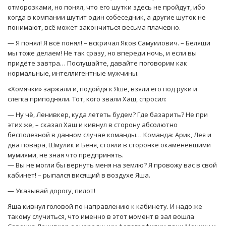
отморозками, но понял, что его шутки здесь не пройдут, ибо
когда в компании шутит один собеседник, а другие шуток не
понимают, всё может закончиться весьма плачевно.
— Я понял! Я всё понял! – вскричал Яков Самуилович. – Беляши
мы тоже делаем! Не так сразу, но впереди ночь, и если вы
придёте завтра… Послушайте, давайте поговорим как
нормальные, интеллигентные мужчины.
«Хомячки» заржали и, подойдя к Яше, взяли его под руки и
слегка приподняли. Тот, кого звали Хаш, спросил:
— Ну чё, Ленивкер, куда лететь будем? Где базарить? Не при
этих же, – сказал Хаш и кивнул в сторону абсолютно
бесполезной в данном случае команды… Команда: Арик, Лея и
два повара, Шмулик и Беня, стояли в сторонке окаменевшими
мумиями, не зная что предпринять.
— Вы не могли бы вернуть меня на землю? Я провожу вас в свой
кабинет! – рыпался висящий в воздухе Яша.
— Указывай дорогу, пилот!
Яша кивнул головой по направлению к кабинету. И надо же
такому случиться, что именно в этот момент в зал вошла