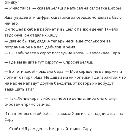
скидку?
— У нас такса, — сказал Беляш и написал на салфетке цифры.
Яша, увидев эти цифры, схватился за сердце, но делать было
нечего.
Он пошёл к себе в кабинет и вышел с пачкой денег. Тяжело
вздохнув, он отдал их Хашу.
— Давно бы так, дядя! А теперь неси ещё столько же за
потраченное на вас, дебилов, время.
— Вы забираете у сирот последние крохи! – заплакала Сара.
— Где вы видите тут сирот? — Спросил Беляш.
— Вот эти двое! – рыдала Сара. — Моё сердце не выдержит и
лопнет от горя! Яша! Не давай им ни копейки! Где гарантия, что
на нас не нападут другие бандиты, от которых нас будут
защищать эти?
— Так, Ленивкеры, либо вы несёте деньги, либо они станут
сиротами прямо сейчас!
И начнём мы с этой бабы, – заржал Хаш и стал надвигаться на
Сару.
— Стойте! Я дам денег. Не трогайте мою Сару!