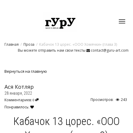
Toggl
Главная
Проза
Кабачок 13 цорес. «ООО Хомячки» (глава 3)
navig
Вы можете отправить нам свои тексты
contact@guru-art.com
Вернуться на главную
Ася Котляр
28 января, 2022
Просмотров:
243
Комментариев:
0
Понравилось:
Кабачок 13 цорес. «ООО