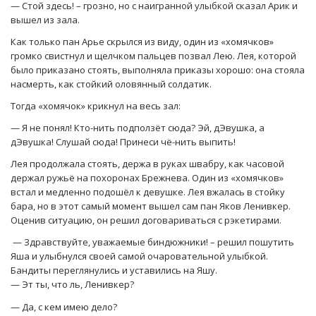
— Стой здесь! – грозно, но с наигранной улыбкой сказал Арик и
вышел из зала.
Как только пан Арье скрылся из виду, один из «хомячков»
громко свистнул и щелчком пальцев позвал Лею. Лея, которой
было приказано стоять, выполняла приказы хорошо: она стояла
насмерть, как стойкий оловянный солдатик.
Тогда «хомячок» крикнул на весь зал:
— Я не понял! Кто-нить подползёт сюда? Эй, дЭвушка, а
дЭвушка! Слушай сюда! Принеси чё-нить выпить!
Лея продолжала стоять, держа в руках швабру, как часовой
держал ружьё на похоронах Брежнева. Один из «хомячков»
встал и медленно подошёл к девушке. Лея вжалась в стойку
бара, но в этот самый момент вышел сам пан Яков Ленивкер.
Оценив ситуацию, он решил договариваться с рэкетирами.
— Здравствуйте, уважаемые биндюжники! – решил пошутить
Яша и улыбнулся своей самой очаровательной улыбкой.
Бандиты переглянулись и уставились на Яшу.
— Эт ты, что ль, Ленивкер?
— Да, с кем имею дело?