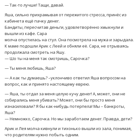
— Так-то лучше! Тащи, давай.
Яша, сильно прихрамывая от пережитого стресса, принёс из
кабинета ещё пачку денег.
Бандиты, пересчитав деньги, удовлетворённо хмыкнули и
вышли из кафе. Сара
молча опустилась на стул. Она посмотрела на мужа и зарыдала.
К маме подошли Арик с Леей и обняли её. Сара, не отрываясь
продолжала смотреть на Яшу.
— Шо ты на меня так смотришь, Сарочка?
— Ты меня любишь, Яша?
— А как ты думаешь? –уклончиво ответил Яша вопросом на
вопрос, как и принято настоящему еврею.
— Яша, ты отдал за меня целую кучу денег! А, может, они не
собирались меня убивать? Может, они бы просто меня
изнасиловали? Я бы как-нибудь потерпела! Мы – банкроты,
Яша?
— Немножко, Сарочка. Но мы заработаем денег. Правда, дети?
Арик и Лея молча кивнули и тихонько вышли из зала, понимая,
что родителям нужно побыть одним.