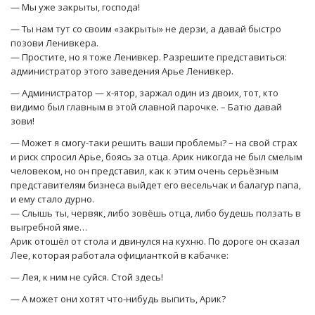
— Мы уже закрыты, господа!
— Ты нам тут со своим «закрыты» не дерзи, а давай быстро
позови Ленивкера.
— Простите, но я тоже Ленивкер. Разрешите представиться:
администратор этого заведения Арье Ленивкер.
— Администратор — х-ятор, заржал один из двоих, тот, кто
видимо был главным в этой славной парочке. – Батю давай
зови!
— Может я смогу-таки решить ваши проблемы? – на свой страх
и риск спросил Арье, боясь за отца. Арик никогда не был смелым
человеком, но он представил, как к этим очень серьёзным
представителям бизнеса выйдет его весельчак и балагур папа,
и ему стало дурно.
— Слышь ты, червяк, либо зовёшь отца, либо будешь ползать в
выгребной яме…
Арик отошёл от стола и двинулся на кухню. По дороге он сказал
Лее, которая работала официанткой в кабачке:
— Лея, к ним не суйся. Стой здесь!
— А может они хотят что-нибудь выпить, Арик?