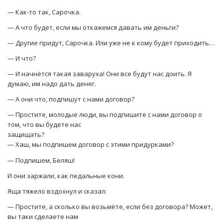
— Как-то так, Сарочка.
— А что будет, если мы откажемся давать им деньги?
— Другие придут, Сарочка. Или уже не к кому будет приходить…
— И что?
— И начнётся такая заваруха! Они все будут нас доить. Я
думаю, им надо дать денег.
— А они что, подпишут с нами договор?
— Простите, молодые люди, вы подпишите с нами договор о
том, что вы будете нас
защищать?
— Хаш, мы подпишем договор с этими придурками?
— Подпишем, Беляш!
И они заржали, как педальные кони.
Яща тяжело вздохнул и сказал:
— Простите, а сколько вы возьмёте, если без договора? Может,
вы таки сделаете нам