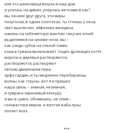
или это шелковица вошла в наш дом
и уселась на диван, уперлась ветками в нас?
мы зачали друг друга, эти миры.
полуголая, в одних колготках, ты стоишь у окна,
свет выключен. эйфелева женщина,
накинь на себя мятную мантию текучих огней.
выделяемся на синеве ночи, мы –
как следы зубов на спелой сливе.
кошка тумана вылизывает тощих дрожащих котят.
мороси и деревья растворяются,
растворяются, растворяют
легким движением пера.
арфа гардин, и ты медленно перебираешь
волны, как струны. вот я и пришел.
наша связь – земная, неземная,
и сумрака сиреневый кенгуру.
и мы в сумке, обнявшись, не спим –
головастики миров. и желтая жаба луны
лопает всех…
***