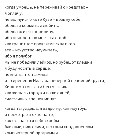
когда умрешь, не переживай о кредитах –
я оплачу,
не волнуйся о коте Кузе – возьму себе,
обещаю кормить и любить.
обещаю: и его переживу.
ибо вечность во мне – как горб.
как гранитное проклятие скал и гор.
это – искусство неумирать,
ибо я полубог.
мы не победили лейкоз, но рубец от клешни
я буду носить в сердце.
помнить, что ты жива.
и – сиреневая Ниагара вечерней неземной грусти,
Хиросима смысла и бессмыслия.
как же жаль городки наших дней,
счастливых япошек минут…
когда ты уйдешь, я вздрогну, как ноутбук.
и посмотрю в окно на то,
как осыпаются небоскребы –
бликами, пикселями, пестрым квадропеплом
компьютерной программы…