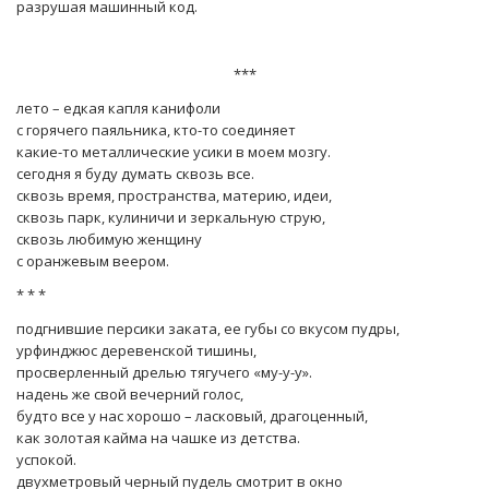
разрушая машинный код.
***
лето – едкая капля канифоли
с горячего паяльника, кто-то соединяет
какие-то металлические усики в моем мозгу.
сегодня я буду думать сквозь все.
сквозь время, пространства, материю, идеи,
сквозь парк, кулиничи и зеркальную струю,
сквозь любимую женщину
с оранжевым веером.
* * *
подгнившие персики заката, ее губы со вкусом пудры,
урфинджюс деревенской тишины,
просверленный дрелью тягучего «му-у-у».
надень же свой вечерний голос,
будто все у нас хорошо – ласковый, драгоценный,
как золотая кайма на чашке из детства.
успокой.
двухметровый черный пудель смотрит в окно