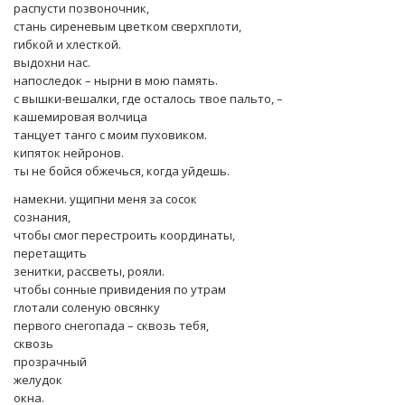
распусти позвоночник,
стань сиреневым цветком сверхплоти,
гибкой и хлесткой.
выдохни нас.
напоследок – нырни в мою память.
с вышки-вешалки, где осталось твое пальто, –
кашемировая волчица
танцует танго с моим пуховиком.
кипяток нейронов.
ты не бойся обжечься, когда уйдешь.
намекни. ущипни меня за сосок
сознания,
чтобы смог перестроить координаты,
перетащить
зенитки, рассветы, рояли.
чтобы сонные привидения по утрам
глотали соленую овсянку
первого снегопада – сквозь тебя,
сквозь
прозрачный
желудок
окна.