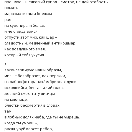
прошлое – шелковый купол – смотри, не дай отобрать
память
маразматикам и бомжам
рая
на сувениры и белье.
и не оглядывайся.
отпусти этот мир, как шар –
сладостный, медленный антикошмар.
как воздушного змея,
который тебя укусил.
я
законсервирую наши образы,
милые безобразия, как персики,
в колбах/фоторанах/эмбрионах души.
искрящийся, бенгальский голос.
жесткий смех. тату лисицы
на ключице.
блестки бессмертия в словах.
там,
в лобных долях неба, где ты не умрешь.
когда ты умрешь,
расшнуруй корсет ребер,