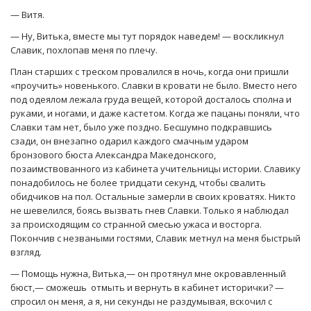
— Витя.
— Ну, Витька, вместе мы тут порядок наведем! — воскликнул
Славик, похлопав меня по плечу.
План старших с треском провалился в ночь, когда они пришли
«проучить» новенького. Славки в кровати не было. Вместо него
под одеялом лежала груда вещей, которой досталось сполна и
руками, и ногами, и даже кастетом. Когда же пацаны поняли, что
Славки там нет, было уже поздно. Бесшумно подкравшись
сзади, он внезапно одарил каждого смачным ударом
бронзового бюста Александра Македонского,
позаимствованного из кабинета учительницы истории. Славику
понадобилось не более тридцати секунд, чтобы свалить
обидчиков на пол. Остальные замерли в своих кроватях. Никто
не шевелился, боясь вызвать гнев Славки. Только я наблюдал
за происходящим со странной смесью ужаса и восторга.
Покончив с незваными гостями, Славик метнул на меня быстрый
взгляд.
— Помощь нужна, Витька,— он протянул мне окровавленный
бюст,— сможешь отмыть и вернуть в кабинет исторички? —
спросил он меня, а я, ни секунды не раздумывая, вскочил с