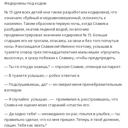
Федоровны под кодом
№ 15 (для всех детей она также разработала кодировки), что
означало «буйный и неуравновешенный, склонность к
насилию». Таким образом в первую ночь, когда Славика
разбудили, окатив ледяной водой, он воочию
продемонстрировал значение кодировки № 15. Больше
старшие его не трогали, опасаясь за свои и без того погнутые
носы. Я восхищался Славиком! Именно поэтому, услышав в
туалете сговор трех пятнадцатилетних мальчишек «проучить
выскочку», я сразу побежал к Славику, чтобы предупредить.
— Ты-то откуда знаешь? — спросил Славик, сплюнув на паркет.
— В туалете услышал,— робко ответил я.
— Подслушиваешь, да? — он смерил меня пренебрежительным
взглядом.
— Я случайно услышал…— промямлил я, расстроившись, что
Славка не оценил моих стараний «спасти» его.
— Да ладно тебе! — неожиданно он рас- плылся в улыбке,— ты
правильно сделал, что ко мне пришел. Теперь я твой должник,
пацан. Тебя как звать?