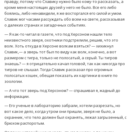
правду, потому что Славику нужно было кому-то рассказать, а
кроме меня настоящих друзей у него не было. Все его либо
боялись, либо ненавидели, я же восторгался его силой и умом.
Славик мог часами рассуждать обо всем на свете, рассказывая
о далеких странах и загадочных событиях.
— Я как-то читал в газете, что под Херсоном нашли тело
неизвестного зверя, охотники подстрелили, решив, что это
волк. Хоть откуда в Херсоне волкам взяться? — хихикнул
Славик,— а зверь тот был по виду как волк, конечно, а вот
размером с тигра, только не полосатый, а серый. Ты тигров
знаешь? — я отрицательно качал головой, так как никогда про
тигров не слышал. Тогда Славик рассказал про огромных
полосатых кошек, обещая показать их картинки в книге по
зоологии.
— А что тот зверь под Херсоном? — спрашивал я, жадный до
информации.
— Его ученые в лабораторию забрали, хотели разрезать, но
вот какое дело, когда утром они пришли, зверя не было, а
охранник, что тело должен был охранять, лежал загрызенный, с
брюхом распоротым.