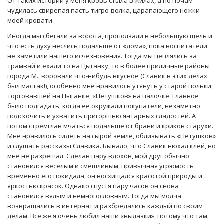
От таких историй у меня кровь стыла в жилах, а по ночам
чудилась свирепая пасть тигро-волка, царапающего ножки
моей кровати.
Иногда мы сбегали за ворота, проползали в небольшую щель и
что есть духу неслись подальше от «дома», пока воспитатели
не заметили нашего исчезновения. Тогда мы цеплялись за
трамвай и ехали то на Цыганку, то в более приличные районы
города М., воровали что-нибудь вкусное (Славик в этих делах
был мастак!), особенно мне нравилось утянуть у старой польки,
торговавшей на Цыганке, «Петушков» на палочке. Главное
было подгадать, когда ее окружали покупатели, незаметно
подскочить и ухватить пригоршню янтарных сладостей. А
потом стремглав мчаться подальше от брани и криков старухи.
Мне нравилось сидеть на сырой земле, облизывать «Петушков»
и слушать рассказы Славика. Бывало, что Славик нюхал клей, но
мне не разрешал. Сделав пару вдохов, мой друг обычно
становился веселым и смешливым, привычная угрюмость
временно его покидала, он восхищался красотой природы и
яркостью красок. Однако спустя пару часов он снова
становился вялым и немногословным. Тогда мы молча
возвращались в интернат и разбредались каждый по своим
делам. Все же я очень любил наши «вылазки», потому что там,