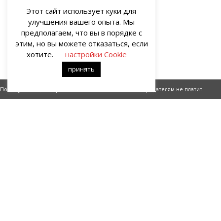
Этот сайт использует куки для
улучшения вашего опыта. Мы
предполагаем, что вы в порядке с
этим, но вы можете отказаться, если
хотите.
настройки Cookie
принять
Почему немецкий муж. Валькирии на старте (часть 16)
Рим предателям не платит
О НАС
Портал о современных культуре и искусстве «гУрУ». Все права
защищены законом. Рукописи не рецензируются и не
возвращаются. Рецензирование рукописей возможно при
договорённости с руководством проекта.
Все права на статьи и публикации, иллюстрации, материалы
иного рода и художественное оформление сайта принадлежат
редакции портала «гУрУ». Ответственность за содержание