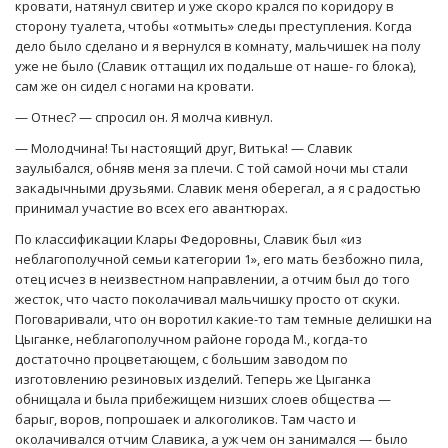
кровати, натянул свитер и уже скоро крался по коридору в
сторону туалета, чтобы «отмыть» следы преступления. Когда
дело было сделано и я вернулся в комнату, мальчишек на полу
уже не было (Славик оттащил их подальше от наше- го блока),
сам же он сидел с ногами на кровати.
— Отнес? — спросил он. Я молча кивнул.
— Молодчина! Ты настоящий друг, Витька! — Славик
заулыбался, обняв меня за плечи. С той самой ночи мы стали
закадычными друзьями. Славик меня оберегал, а я с радостью
принимал участие во всех его авантюрах.
По классификации Клары Федоровны, Славик был «из
неблагополучной семьи категории 1», его мать безбожно пила,
отец исчез в неизвестном направлении, а отчим был до того
жесток, что часто поколачивал мальчишку просто от скуки.
Поговаривали, что он воротил какие-то там темные делишки на
Цыганке, неблагополучном районе города М., когда-то
достаточно процветающем, с большим заводом по
изготовлению резиновых изделий. Теперь же Цыганка
обнищала и была прибежищем низших слоев общества —
барыг, воров, попрошаек и алкоголиков. Там часто и
околачивался отчим Славика, а уж чем он занимался — было