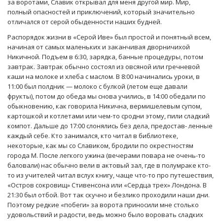
за воротами, Славик открывал для меня другой мир. Мир,
полный опасностей и приключений, который значительно
отличался от серой обыденности наших будней.
Распорядок жизни в «Серой Иве» был простой и понятный всем,
начиная от самых маленьких и заканчивая дворничихой
Никичной. Подъем в 6:30, зарядка, банные процедуры, потом
завтрак. Завтрак обычно состоял из овсяной или гречневой
каши на молоке и хлеба с маслом. В 8:00 начинались уроки, в
11:00 был полдник — молоко c булкой (летом еще давали
фрукты), потом до обеда мы снова учились, в 14:00 обедали по
обыкновению, как говорила Никична, вермишелевым супом,
картошкой и котлетами или чем-то сродни этому, пили сладкий
компот. Дальше до 17:00 слонялись без дела, предостав- ленные
каждый себе. Кто занимался, кто читал в библиотеке,
некоторые, как мы со Славиком, бродили по окрестностям
города М. После легкого ужина (вечерами повара не очень-то
баловали) нас обычно вели в актовый зал, где в полумраке кто-
то из учителей читал вслух книгу, чаще что-то про путешествия,
«Остров сокровищ» Стивенсона или «Сердца трех» Лондона. В
21:30 был отбой. Вот так скучно и безлико проходили наши дни.
Поэтому редкие «побеги» за ворота приносили мне столько
удовольствий и радости, ведь можно было воровать сладких