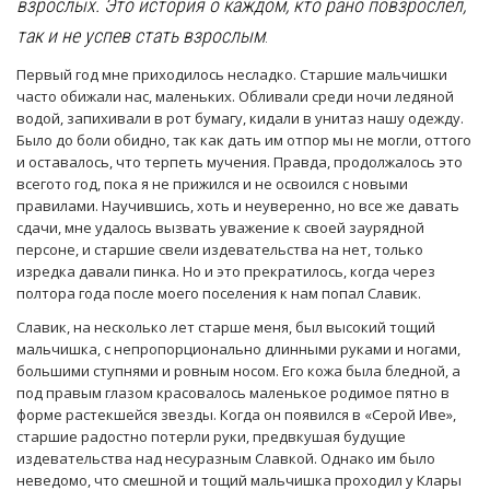
взрослых. Это история о каждом, кто рано повзрослел,
так и не успев стать взрослым
.
Первый год мне приходилось несладко. Старшие мальчишки
часто обижали нас, маленьких. Обливали среди ночи ледяной
водой, запихивали в рот бумагу, кидали в унитаз нашу одежду.
Было до боли обидно, так как дать им отпор мы не могли, оттого
и оставалось, что терпеть мучения. Правда, продолжалось это
всегото год, пока я не прижился и не освоился с новыми
правилами. Научившись, хоть и неуверенно, но все же давать
сдачи, мне удалось вызвать уважение к своей заурядной
персоне, и старшие свели издевательства на нет, только
изредка давали пинка. Но и это прекратилось, когда через
полтора года после моего поселения к нам попал Славик.
Славик, на несколько лет старше меня, был высокий тощий
мальчишка, с непропорционально длинными руками и ногами,
большими ступнями и ровным носом. Его кожа была бледной, а
под правым глазом красовалось маленькое родимое пятно в
форме растекшейся звезды. Когда он появился в «Серой Иве»,
старшие радостно потерли руки, предвкушая будущие
издевательства над несуразным Славкой. Однако им было
неведомо, что смешной и тощий мальчишка проходил у Клары