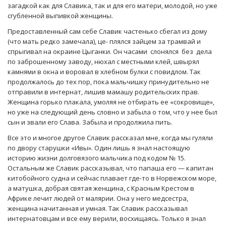
загадкой как для Славика, так и для его матери, молодой, но уже
сгубленной выпивкой женщины.
Предоставленный сам себе Славик частенько сбегал из дому
(что мать редко замечала), це- плялся зайцем за трамвай и
спрыгивал на окраине Цыганки. Он часами слонялся без дела
по заброшенному заводу, нюхал с местными клей, швырял
камнями в окна и воровал в хлебном булки с повидлом. Так
продолжалось до тех пор, пока мальчишку принудительно не
отправили в интернат, лишив мамашу родительских прав.
Женщина горько плакала, умоляя не отбирать ее «сокровище»,
но уже на следующий день словно и забыла о том, что у нее был
сын и звали его Слава. Забыла и продолжила пить.
Все это и многое другое Славик рассказал мне, когда мы гуляли
по двору старушки «Ивы». Один лишь я знал настоящую
историю жизни долговязого мальчика под кодом № 15.
Остальным же Славик рассказывал, что папаша его — капитан
китобойного судна и сейчас плавает где-то в Норвежском море,
а матушка, добрая святая женщина, с Красным Крестом в
Африке лечит людей от малярии. Она у него медсестра,
женщина начитанная и умная. Так Славик рассказывал
интернатовцам и все ему верили, восхищаясь. Только я знал