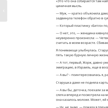
«Это что она собирается там най
циничная мысль.
— Муж, — кратко объяснила дам
задвинула телефон обратно в су
— Который пластинку «Битлз» по
— О нет, это, — женщина кивнул
неуверенно произнесла: — Четве
считать в моем возрасте. Сбива
Я понимающе улыбнулась. Стару
пять такую бурную личную жизнь
— А тот, первый, Жорж, давно уж
эмиграцию, в Израиль, еще в во
— А вы? – поинтересовалась я, р
Старушка даже не подняла карты
— А вы бы, деточка, поехали за
слегка вперед и посмотрела на м
она казалось моложе. Может, ей 
— Ну, не знаю, — пожала я плеч