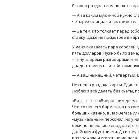
Я снова раздала нам по пять кар
— А за каким мужчиной нужно сл
четырех официальных свидетельст
— За тем, кто толкает перед соб
ставку, даже не посмотрев в ка
У меня оказалась пара королей, 
пять долларов. Нужно было замед
– тянуть время разговорами и не
двадцать минут – и тебя поменяю
— А ваш нынешний, четвертый, В
Не спеша раздала карты. Единств
Люблю я все делать без суеты, п
«Битлз» с его «Вчерашним днем» 
Что-то нашего бармена, а по сов
больших казино, в Лас-Вегасе ил
«музыкальный» персонал, но у на
обычно не больше двадцати, стол
джейскими функциями. Да и к му
раздражала и играть не мешала.