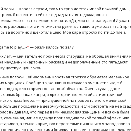
й пары — короля с тузом, так что трио десяток милой пожилой дамы,
ыграло. Я выплатила ей всего двадцать пять долларов за
ожидаемых ею сто семидесяти пяти. «Да, мир не справедлив! И ужасн
, не раскрывая рта и, «почистив руки», вытащила уже раз пятый пря
сь за воротник и щекотала шею. Мое каре отросло почти до плеч,
 game to play…»
*
— разливалось по залу.
их лет, — мечтательно произнесла старушка, не обращая внимания 
 на неудачный карточный расклад и недополученные сто пятьдесят
несуществующий локон.
нные волосы. Сейчас очень короткая стрижка обрамляла маленькое
их морщинок. Вообще-то, женщина выглядела очень стильно, я бы
 не подходило старческое слово «бабулька». Очень худая, даже
ных алых брючках-капри, в ярко горчично-желтой ассиметричной
онского дизайнера, — приспущенной на правое плечо, с маленькой
а больше походила на девочку-подростка, если смотреть на нее сзад
волос выдавали, что перед вами немолодая женщина. И вся она была
я, солнечная, или ее одежда производила такой теплый эффект, или
у стариков, а темно-карие, как переспелые вишни, что я заподозрила
е соперничало с маленькими бриллиантовыми сережками-гвоздиками