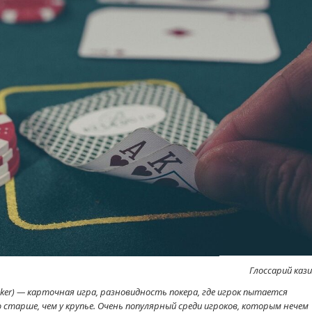
Глоссарий кази
Poker) — карточная игра, разновидность покера, где игрок пытается
старше, чем у крупье. Очень популярный среди игроков, которым нечем