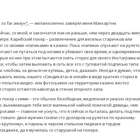
 so far away»
*
, — меланхолично заверял меня Маккартни.
йчас, со мной, и закончатся они не раньше, чем через двадцать мин
 игре. Карибский покер – развлечение для веселых старичков или
т со своими «папиками» в казино. Пока «папики» спускают на рулет
итают не путаться под ногами и убивают свое время, и одновремен
рые из них при этом пытаются снять сториз для своего Инстаграма и
и, чтобы затем выложить в сеть все это с туповатой подписью типа
и «любовь за деньги не купишь, детка, дааааа!». Иногда я думаю, что
ывать жизнь нашего «Синдиката» в онлайн в виде кратких сториз в
 попытки видео- или фотосьемок на территории казино жестко
 сториз остаются навсегда в стенах игорного зала.
о покер с ними – это обычно безобидная, медленная и ужасно скучна
ые, вынимающие тебе мозг маленькой чайной ложечкой девицы, чем
роками — главное не уснуть, что я сейчас и пыталась делать под пе
стовало: двое мужчин гоняли сто долларов на рулетке по красному-
о-крупному», и парень в черном стильном пиджаке в гордом
экджеке, да я мучилась со старушкой на покере.