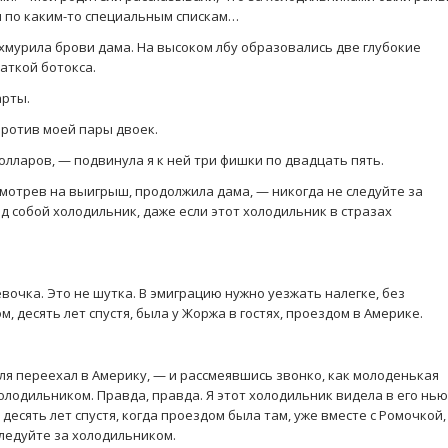
и по каким-то специальным спискам…
ахмурила брови дама. На высоком лбу образовались две глубокие
аткой ботокса.
арты.
против моей пары двоек.
олларов, — подвинула я к ней три фишки по двадцать пять.
смотрев на выигрыш, продолжила дама, — никогда не следуйте за
д собой холодильник, даже если этот холодильник в стразах
евочка. Это не шутка. В эмиграцию нужно уезжать налегке, без
, десять лет спустя, была у Жоржа в гостях, проездом в Америке.
иля переехал в Америку, — и рассмеявшись звонко, как молоденькая
олодильником. Правда, правда. Я этот холодильник видела в его нью
 десять лет спустя, когда проездом была там, уже вместе с Ромочкой,
следуйте за холодильником.