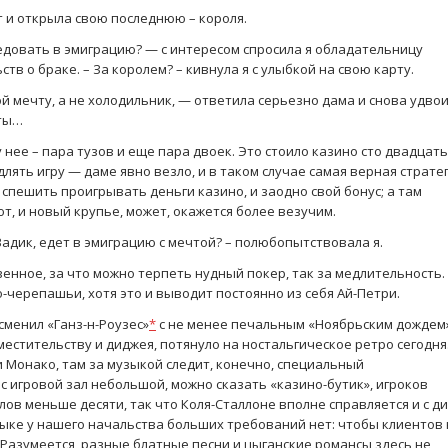
т и открыла свою последнюю – короля.
едовать в эмиграцию? — с интересом спросила я обладательницу
в о браке. – За королем? – кивнула я с улыбкой на свою карту.
ой мечту, а не холодильник, — ответила серьезно дама и снова удво
рты…
у нее – пара тузов и еще пара двоек. Это стоило казино сто двадцать
лять игру — даме явно везло, и в таком случае самая верная страте
 спешить проигрывать деньги казино, и заодно свой бонус; а там
т, и новый крупье, может, окажется более везучим.
адик, едет в эмиграцию с мечтой? – полюбопытствовала я.
енное, за что можно терпеть нудный покер, так за медлительность.
о-черепашьи, хотя это и выводит постоянно из себя Ай-Петри.
сменил «Ганз-н-Роузес»
*
с не менее печальным «Ноябрьским дождем»
местительству и диджея, потянуло на ностальгическое ретро сегодня.
и Монако, там за музыкой следит, конечно, специальный
с игровой зал небольшой, можно сказать «казино-бутик», игроков
ов меньше десяти, так что Коля-Сталлоне вполне справляется и с ди
зыке у нашего начальства больших требований нет: чтобы клиентов 
 Разумеется, разные блатные песни и цыганские романсы здесь не