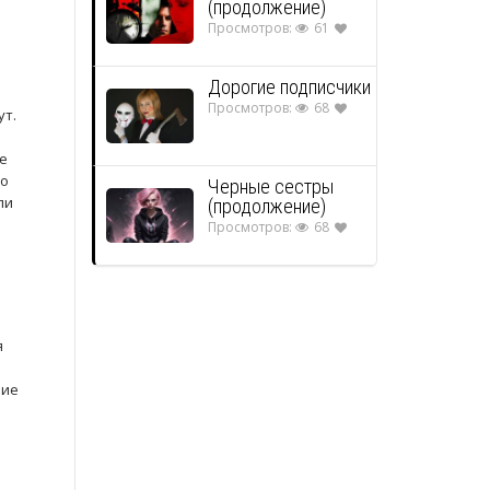
(продолжение)
Просмотров:
61
Дорогие подписчики
Просмотров:
68
ут.
ке
но
Черные сестры
ли
(продолжение)
Просмотров:
68
я
ние