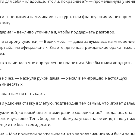
ти для себя – кладбище, что ли, покрасивее?» — промелькнула у меня
а и тоненькими пальчиками с аккуратным французским маникюром
мочку.
дарил? – вежливо уточнила я, чтобы поддержать разговор.
а в сторону сумочки, — Вадик мой… — дама задумалась на мгновение
ртый… из официальных. Знаете, деточка, гражданские браки тяжел
юсь.
шка начинала мне определенно нравиться. Мне бы в мои двадцать
.
е исчез, — махнула рукой дама. — Уехал в эмиграцию, настоящую
сьмидесятых.
аздав нам по пять карт.
 и удвоила ставку вслепую, подтвердив тем самым, что играет даль
 мужчиной, который везет в эмиграцию холодильник? – подалась она
еня изучающе. Тень бордового абажура упала на ее лицо, в полутьм
еще и не было семидесяти.
ами. – Мои родители рассказывали, что за холодильниками были ран