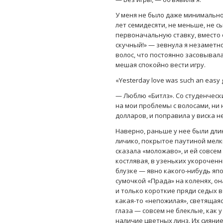
У меня не было даже минимально
лет семидесяти, не меньше, не с
первоначальную ставку, вместо 
скучный!» — зевнула я незаметно
волос, что постоянно засовывала
мешая спокойно вести игру.
«Yesterday love was such an easy
— Люблю «Битлз». Со студенческ
на мои проблемы с волосами, ни
долларов, и поправила у виска 
Наверно, раньше у нее были дли
личико, покрытое паутиной мелк
сказала «моложаво», и ей совсем
костлявая, в узеньких укорочен
блузке — явно какого-нибудь яп
сумочкой «Прада» на коленях, он
и только короткие пряди седых 
какая-то «непожилая», светящаяс
глаза — совсем не блеклые, как 
наличие цветных линз. Их сияни