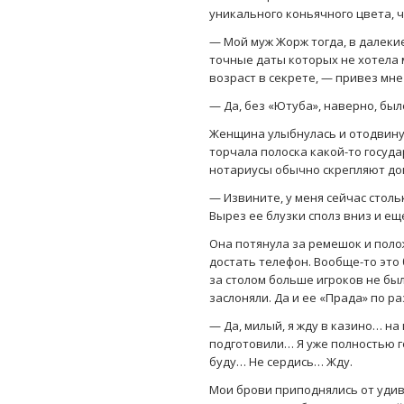
уникального коньячного цвета, ч
— Мой муж Жорж тогда, в далеки
точные даты которых не хотела 
возраст в секрете, — привез мне
— Да, без «Ютуба», наверно, бы
Женщина улыбнулась и отодвинул
торчала полоска какой-то госуда
нотариусы обычно скрепляют до
— Извините, у меня сейчас столь
Вырез ее блузки сполз вниз и ещ
Она потянула за ремешок и поло
достать телефон. Вообще-то это
за столом больше игроков не был
заслоняли. Да и ее «Прада» по 
— Да, милый, я жду в казино… на
подготовили… Я уже полностью г
буду… Не сердись… Жду.
Мои брови приподнялись от удив