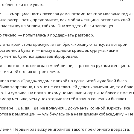
то блестели в ее ушах.
е… — сморщила носик пожилая дама, вспоминая свои молодые годы, 
мне раскрывать, предпочитая, как любая женщина, оставлять свой
 пластинку из Англии, тайком. Они же здесь были запрещены.
ло тяжело, — попыталась я поддержать разговор.
а на край стола красную, в тон брюк, кожаную папку, из которой
рственной бумаги, — внизу виднелся краешек сургуча, каким
кументы. Сумочка дамы завибрировала.
ко звонков, как никогда в моей жизни, — развела руками женщина.
е сильней оголил острое плечо.
жила свою «Прада» рядом с папкой на сукно, чтобы удобней было
 было запрещено, но мне не хотелось ей делать замечание, тем боле
о. Ни сумочка, ни папка никому не мешали и карты на боксе от меня 
размеру меньше, чем у некоторых гостей казино кошельки бывают.
 покере… Да, да… Да, не волнуйся… документы со мной. Юристы все
отова к эмиграции, — улыбнулась она невидимому собеседнику. – Не
ления. Первый раз вижу эмигрантов такого преклонного возраста.