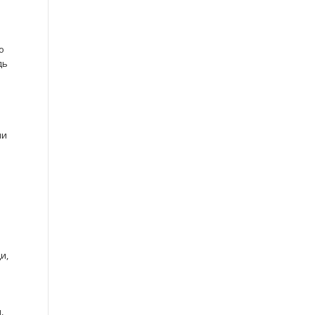
о
дь
ни
и,
,