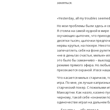
заняться.
«Yesterday, all my troubles seemed
Но мои проблемы были здесь и се
Я стояла на самой нудной в мире
скучающих цыпочек, что приходя
десятки тысяч, цыпочки предпоч
нервы крупье, на покере. Некото
запечатлеть себя на фоне рулетк
«не в деньгах счастье, милые» ил
это было бы заманчиво – выклад
режиме прямого эфира. Но любые
пресекаются охраной. И все наши
Что касается милых старичков, т
игра. По мне, уж лучше капризн
старческий покер. С пожилыми иг
Маккартни. Как назло, казино пу
черному, такой себе «онанизм п
одиночестве играл на дальнем бл
— Без игры, — объявила я.