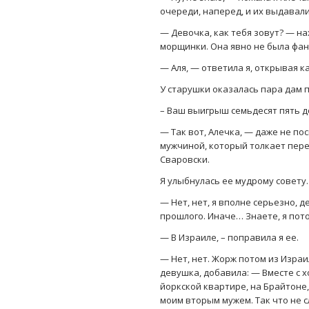
очереди, наперед, и их выдавал
— Девочка, как тебя зовут? — н
морщинки. Она явно не была фан
— Аля, — ответила я, открывая к
У старушки оказалась пара дам 
– Ваш выигрыш семьдесят пять д
— Так вот, Алечка, — даже не по
мужчиной, который толкает пере
Сваровски.
Я улыбнулась ее мудрому совету.
— Нет, нет, я вполне серьезно, д
прошлого. Иначе… Знаете, я потом
— В Израиле, – поправила я ее.
— Нет, нет. Жорж потом из Изра
девушка, добавила: — Вместе с х
йоркской квартире, на Брайтоне,
моим вторым мужем. Так что не 