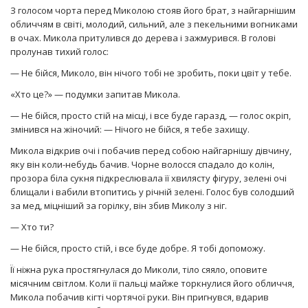
З голосом чорта перед Миколою стояв його брат, з найгарнішим
обличчям в світі, молодий, сильний, але з пекельними вогниками
в очах. Микола притулився до дерева і зажмурився. В голові
пролунав тихий голос:
— Не бійся, Миколо, він нічого тобі не зробить, поки цвіт у тебе.
«Хто це?» — подумки запитав Микола.
— Не бійся, просто стій на місці, і все буде гаразд, — голос окріп,
змінився на жіночий: — Нічого не бійся, я тебе захищу.
Микола відкрив очі і побачив перед собою найгарнішу дівчину,
яку він коли-небудь бачив. Чорне волосся спадало до колін,
прозора біла сукня підкреслювала її хвилясту фігуру, зелені очі
блищали і вабили втопитись у річній зелені. Голос був солодший
за мед, міцніший за горілку, він збив Миколу з ніг.
— Хто ти?
— Не бійся, просто стій, і все буде добре. Я тобі допоможу.
Її ніжна рука простягнулася до Миколи, тіло сяяло, оповите
місячним світлом. Коли її пальці майже торкнулися його обличчя,
Микола побачив кігті чортячої руки. Він пригнувся, вдарив