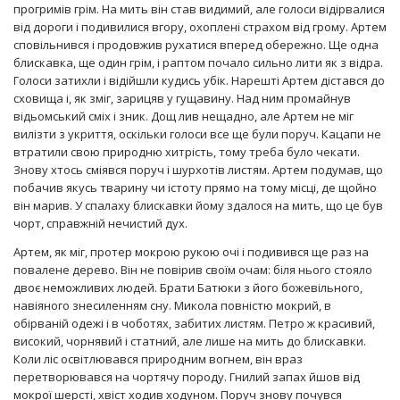
прогримів грім. На мить він став видимий, але голоси відірвалися
від дороги і подивилися вгору, охоплені страхом від грому. Артем
сповільнився і продовжив рухатися вперед обережно. Ще одна
блискавка, ще один грім, і раптом почало сильно лити як з відра.
Голоси затихли і відійшли кудись убік. Нарешті Артем дістався до
сховища і, як зміг, зарицяв у гущавину. Над ним промайнув
відьомський сміх і зник. Дощ лив нещадно, але Артем не міг
вилізти з укриття, оскільки голоси все ще були поруч. Кацапи не
втратили свою природню хитрість, тому треба було чекати.
Знову хтось сміявся поруч і шурхотів листям. Артем подумав, що
побачив якусь тварину чи істоту прямо на тому місці, де щойно
він марив. У спалаху блискавки йому здалося на мить, що це був
чорт, справжній нечистий дух.
Артем, як міг, протер мокрою рукою очі і подивився ще раз на
повалене дерево. Він не повірив своїм очам: біля нього стояло
двоє неможливих людей. Брати Батюки з його божевільного,
навіяного знесиленням сну. Микола повністю мокрий, в
обірваній одежі і в чоботях, забитих листям. Петро ж красивий,
високий, чорнявий і статний, але лише на мить до блискавки.
Коли ліс освітлювався природним вогнем, він враз
перетворювався на чортячу породу. Гнилий запах йшов від
мокрої шерсті, хвіст ходив ходуном. Поруч знову почувся