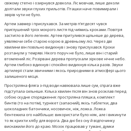
свіжому стегно і озирнувся довкола. Ліс мовчав, лише деколи
долітали звуки глухих прильотів. Пташки наче повимирали і
звірів чути не було.
Артем завмер і прислухався. За метрів п’ятдесят чувся
приглушений тріск мокрого листя під чиїмись кроками. Повітря
застигло в його легенях. Артем притулився щільніше до дерева,
уявляючи себе старою корою в древньому лісі. Через дві
хвилини він повільно видихнув і знову прислухався. Кроки
розтанули у темряві. Нікого поруч не було, лише він і старий
втомлений ліс. Розірвані дерева пропускали зіркове нічне небо.
Артем глибоко вдихнув і спокійно видихнув кілька разів. Звуки
артилерії стали звичними і якось природними в атмосфері цього
залишеного місця.
Простріляна фляга з-під води навіювала лише сум, спрага вже
підступала сильніше. Кілька хвилин після він знов розклав перед
собою скудне спорядження: простріляна пляшка, комплект
бинтів (то на потім), турнікет (запасний), якісь таблетки, два
шоколадних батончики, носовичок, ніж, ложка. Ложка
бентежила ого найбільше: використати було ніяк, але і викинути
то як крихти хлібу для ворога. Два дні без сну й відпочинку
виснажили його до краю. Мозок працював у тумані, думки