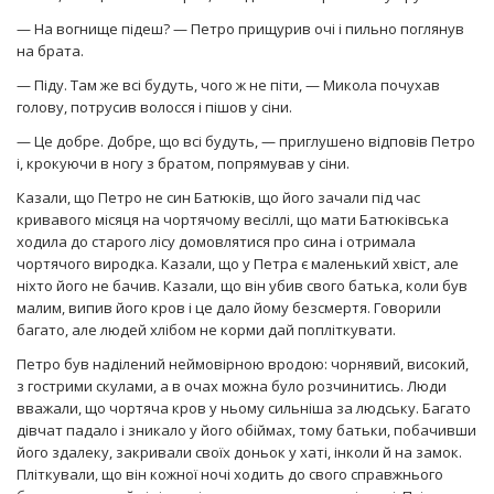
— На вогнище підеш? — Петро прищурив очі і пильно поглянув
на брата.
— Піду. Там же всі будуть, чого ж не піти, — Микола почухав
голову, потрусив волосся і пішов у сіни.
— Це добре. Добре, що всі будуть, — приглушено відповів Петро
і, крокуючи в ногу з братом, попрямував у сіни.
Казали, що Петро не син Батюків, що його зачали під час
кривавого місяця на чортячому весіллі, що мати Батюківська
ходила до старого лісу домовлятися про сина і отримала
чортячого виродка. Казали, що у Петра є маленький хвіст, але
ніхто його не бачив. Казали, що він убив свого батька, коли був
малим, випив його кров і це дало йому безсмертя. Говорили
багато, але людей хлібом не корми дай попліткувати.
Петро був наділений неймовірною вродою: чорнявий, високий,
з гострими скулами, а в очах можна було розчинитись. Люди
вважали, що чортяча кров у ньому сильніша за людську. Багато
дівчат падало і зникало у його обіймах, тому батьки, побачивши
його здалеку, закривали своїх доньок у хаті, інколи й на замок.
Пліткували, що він кожної ночі ходить до свого справжнього