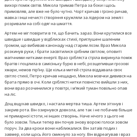
вихорі поміж світів. Микола тримав Петра за боки і щось
примовляв, але вже не було чутно. Чорт кричав і грізно ричав,
мавка і інші нечисті створіння кружляли за лідером на землі і
розривали на собі одяг на шмаття.
Артем не міг повірити в те, що бачить зараз. Вони крутилися все
швидше і швидше у відблисках стихії, приглушені шаленим
громом, що вибивав канонаду над старим лісом. Враз Микола
розкинув руки, і брати засвітилися срібним світлом, оповиті
магічними нитками енергії. Враз срібляста стріла виринула поміж
братів і поцілила в самісіньку бурю в небі, розщепивши грозові
хмари, немов пір’їну. Ще кілька митей стріла віддавала своє
світло стихії, Петро кричав нещадно, Микола мовчки дивився на
брата прямо в очі. Коли сріблясті нитки повністю вийшли з них,
вони враз розчинилися у повітрі, і м’який туман повільно опав
на ліс.
Дощ вщухав швидко, і настала мертва тиша. Артем зітхнув і
закрив рота. Він озирнувся довкола, але так і не побачив більше
ні примарної істоти, ні інших створінь. Наче нічого з цього не
було зовсім. Тільки тепер він почув знову ворожі голоси зовсім
поруч. За два кроки вони наближалися. Він затаїв подих і
завмер, коли щось його смикнуло за ногу. Він відреагував і враз