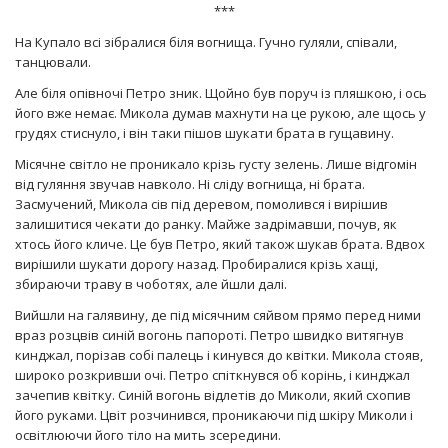
***
На Купало всі зібралися біля вогнища. Гучно гуляли, співали,
танцювали.
Але біля опівночі Петро зник. Щойно був поруч із пляшкою, і ось
його вже немає. Микола думав махнути на це рукою, але щось у
грудях стиснуло, і він таки пішов шукати брата в гущавину.
Місячне світло не проникало крізь густу зелень. Лише відгомін
від гуляння звучав навколо. Ні сліду вогнища, ні брата.
Засмучений, Микола сів під деревом, помолився і вирішив
залишитися чекати до ранку. Майже задрімавши, почув, як
хтось його кличе. Це був Петро, який також шукав брата. Вдвох
вирішили шукати дорогу назад. Пробиралися крізь хащі,
збираючи траву в чоботях, але йшли далі.
Вийшли на галявину, де під місячним сяйвом прямо перед ними
враз розцвів синій вогонь папороті. Петро швидко витягнув
кинджал, порізав собі палець і кинувся до квітки. Микола стояв,
широко розкривши очі. Петро спіткнувся об корінь, і кинджал
зачепив квітку. Синій вогонь відлетів до Миколи, який схопив
його руками. Цвіт розчинився, проникаючи під шкіру Миколи і
освітлюючи його тіло на мить зсередини.