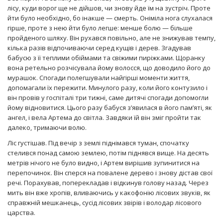
лісу, куди ворог ще не дійшов, чи знову йде їм на зустріч. Проте
йти було необхідно, бо інакше — смерть. Оніміла нога слухалася
гірше, проте з нею йти було легше: менше болю — більше
пройденого шляху. Він рухався повільно, але не знижував темпу,
кілька разів відпочиваючи серед кущів і дерев. Згадував
бабусю з її теплими обіймами та свіжими пиріжками. Щоранку
вона ретельно розчісувала йому волосся, що доводило його до
мурашок. Спогади полегшували найгірші моменти життя,
допомагали їх пережити. Минулого разу, коли його контузило і
він провів у госпіталі три тижні, саме дитячі спогади допомогли
йому відновитися. Цього разу бабуся з’явилася в його пам’яті, як
ангел, і вела Артема до світла. Завдяки їй він зміг пройти так
далеко, тримаючи волю.
Ліс густішав. Під вечір з землі піднімався туман, спочатку
стелився понад самою землею, потім піднявся вище. На десять
метрів нічого не було видно, і Артем вирішив зупинитися на
перепочинок. Він сперся на повалене дерево і знову дістав свої
речі. Порахував, поперекладав і відкинув голову назад. Через
мить він вже хропів, вливаючись у какофонію лісових звуків, як
справжній мешканець, сусід лісових звірів і володар лісового
царства.