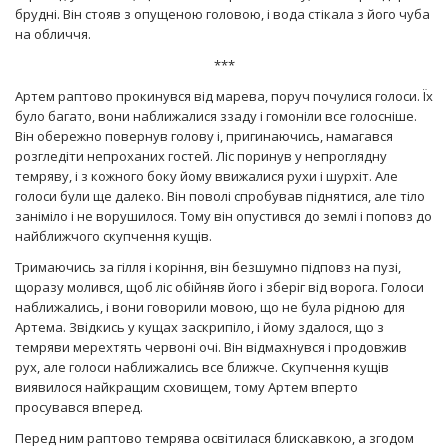
брудні. Він стояв з опущеною головою, і вода стікала з його чуба
на обличчя.
***
Артем раптово прокинувся від марева, поруч почулися голоси. Їх
було багато, вони наближалися ззаду і гомоніли все голосніше.
Він обережно повернув голову і, пригинаючись, намагався
розгледіти непроханих гостей. Ліс поринув у непроглядну
темряву, і з кожного боку йому ввижалися рухи і шурхіт. Але
голоси були ще далеко. Він поволі спробував піднятися, але тіло
заніміло і не ворушилося. Тому він опустився до землі і поповз до
найближчого скупчення кущів.
Тримаючись за гілля і коріння, він безшумно підповз на пузі,
щоразу молився, щоб ліс обійняв його і зберіг від ворога. Голоси
наближались, і вони говорили мовою, що не була рідною для
Артема. Звідкись у кущах заскрипіло, і йому здалося, що з
темряви мерехтять червоні очі. Він відмахнувся і продовжив
рух, але голоси наближались все ближче. Скупчення кущів
виявилося найкращим сховищем, тому Артем вперто
просувався вперед.
Перед ним раптово темрява освітилася блискавкою, а згодом