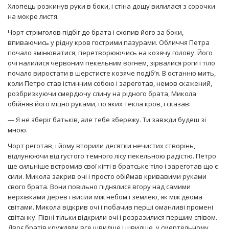
Хлопець розкинув руки в боки, і стіна дощу вилилася з сорочки
на мокре листя.
Чорт стрімголов підбіг до брата і схопив його за боки,
впиваючись у рідну кров гострими пазурами. Обличчя Петра
почало змінюватися, перетворюючись на козячу голову. Його
очі налилися червоним пекельним вогнем, зірвалися роги і тіло
почало виростати в шерстисте козяче подіб’я. В останню мить,
коли Петро став істинним собою і зареготав, немов скажений,
розбризкуючи смердючу слину на рідного брата, Микола
обійняв його міцно руками, по яких текла кров, і сказав:
— Я не зберіг батьків, але тебе збережу. Ти завжди будеш зі
мною.
Чорт реготав, і йому вторили десятки нечистих створінь,
відлунюючи від густого темного лісу пекельною радістю. Петро
ще сильніше встромив свої кігті в братське тіло і зареготав що є
сили. Микола закрив очі і просто обіймав кривавими руками
свого брата. Вони повільно піднялися вгору над самими
верхівками дерев і висіли між небом і землею, як між двома
світами. Микола відкрив очі і побачив перші оманливі промені
світанку. Півні тільки відкрили очі і розразилися першим співом.
Двоє братів кружляли все швидше і швидше, у смертельному