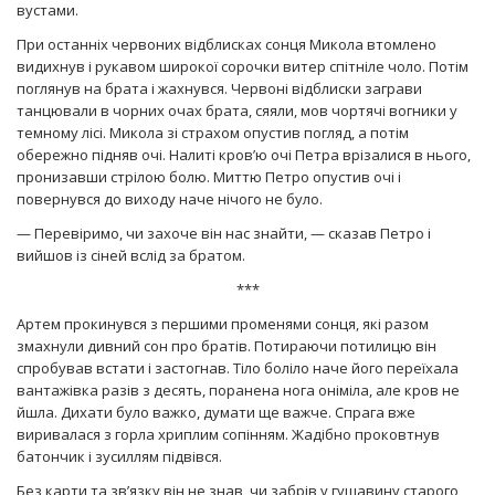
вустами.
При останніх червоних відблисках сонця Микола втомлено
видихнув і рукавом широкої сорочки витер спітніле чоло. Потім
поглянув на брата і жахнувся. Червоні відблиски заграви
танцювали в чорних очах брата, сяяли, мов чортячі вогники у
темному лісі. Микола зі страхом опустив погляд, а потім
обережно підняв очі. Налиті кров’ю очі Петра врізалися в нього,
пронизавши стрілою болю. Миттю Петро опустив очі і
повернувся до виходу наче нічого не було.
— Перевіримо, чи захоче він нас знайти, — сказав Петро і
вийшов із сіней вслід за братом.
***
Артем прокинувся з першими променями сонця, які разом
змахнули дивний сон про братів. Потираючи потилицю він
спробував встати і застогнав. Тіло боліло наче його переїхала
вантажівка разів з десять, поранена нога оніміла, але кров не
йшла. Дихати було важко, думати ще важче. Спрага вже
виривалася з горла хриплим сопінням. Жадібно проковтнув
батончик і зусиллям підвівся.
Без карти та зв’язку він не знав, чи забрів у гущавину старого