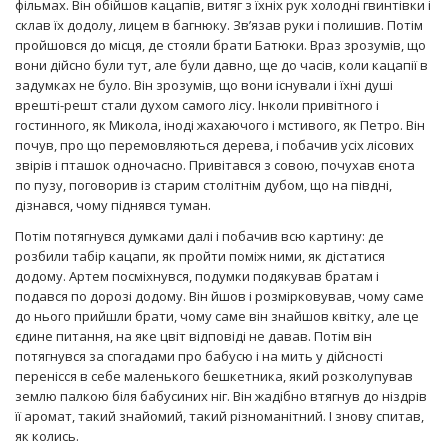
фільмах. Він обійшов кацапів, витяг з їхніх рук холодні гвинтівки і
склав їх додолу, лицем в багнюку. Зв’язав руки і полишив. Потім
пройшовся до місця, де стояли брати Батюки. Враз зрозумів, що
вони дійсно були тут, але були давно, ще до часів, коли кацапії в
задумках не було. Він зрозумів, що вони існували і їхні душі
врешті-решт стали духом самого лісу. Інколи привітного і
гостинного, як Микола, іноді жахаючого і мстивого, як Петро. Він
почув, про що перемовляються дерева, і побачив усіх лісових
звірів і пташок одночасно. Привітався з совою, почухав єнота
по пузу, поговорив із старим столітнім дубом, що на півдні,
дізнався, чому піднявся туман.
Потім потягнувся думками далі і побачив всю картину: де
розбили табір кацапи, як пройти поміж ними, як дістатися
додому. Артем посміхнувся, подумки подякував братам і
подався по дорозі додому. Він йшов і розмірковував, чому саме
до нього прийшли брати, чому саме він знайшов квітку, але це
єдине питання, на яке цвіт відповіді не давав. Потім він
потягнувся за спогадами про бабусю і на мить у дійсності
перенісся в себе маленького бешкетника, який розколупував
землю палкою біля бабусиних ніг. Він жадібно втягнув до ніздрів
її аромат, такий знайомий, такий різноманітний. І знову спитав,
як колись.