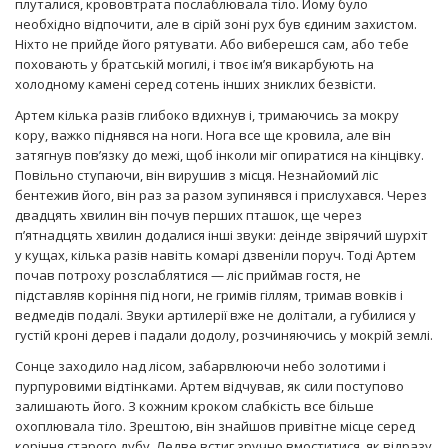
плуталися, крововтрата послаблювала тіло. Йому було
необхідно відпочити, але в сірій зоні рух був єдиним захистом.
Ніхто не прийде його рятувати. Або виберешся сам, або тебе
поховають у братській могилі, і твоє ім’я викарбують на
холодному камені серед сотень інших зниклих безвісти.
Артем кілька разів глибоко вдихнув і, тримаючись за мокру
кору, важко піднявся на ноги. Нога все ще кровила, але він
затягнув пов’язку до межі, щоб інколи міг опиратися на кінцівку.
Повільно ступаючи, він вирушив з місця. Незнайомий ліс
бентежив його, він раз за разом зупинявся і прислухався. Через
двадцять хвилин він почув перших пташок, ще через
п’ятнадцять хвилин додалися інші звуки: деінде звірячий шурхіт
у кущах, кілька разів навіть комарі дзвеніли поруч. Тоді Артем
почав потроху розслаблятися — ліс приймав гостя, не
підставляв коріння під ноги, не гримів гіллям, тримав вовків і
ведмедів подалі. Звуки артилерії вже не долітали, а губилися у
густій кроні дерев і падали додолу, розчиняючись у мокрій землі.
Сонце заходило над лісом, забарвлюючи небо золотими і
пурпуровими відтінками. Артем відчував, як сили поступово
залишають його. З кожним кроком слабкість все більше
охоплювала тіло. Зрештою, він знайшов привітне місце серед
коріння старого дубу. Ледве встиг зручно вмоститися, як відразу