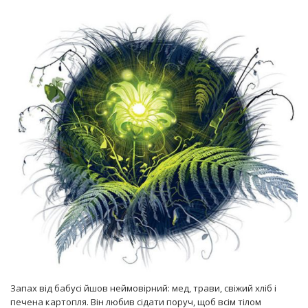
Запах від бабусі йшов неймовірний: мед, трави, свіжий хліб і
печена картопля. Він любив сідати поруч, щоб всім тілом