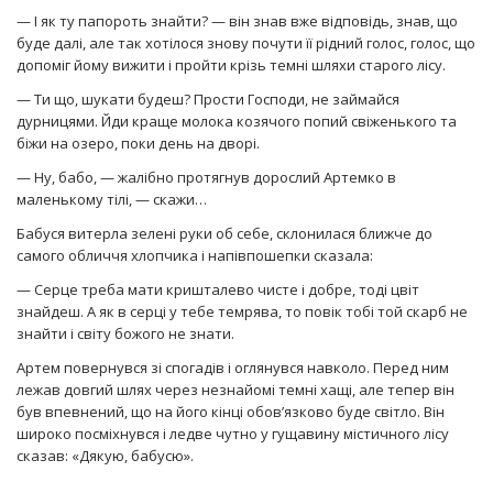
— І як ту папороть знайти? — він знав вже відповідь, знав, що
буде далі, але так хотілося знову почути її рідний голос, голос, що
допоміг йому вижити і пройти крізь темні шляхи старого лісу.
— Ти що, шукати будеш? Прости Господи, не займайся
дурницями. Йди краще молока козячого попий свіженького та
біжи на озеро, поки день на дворі.
— Ну, бабо, — жалібно протягнув дорослий Артемко в
маленькому тілі, — скажи…
Бабуся витерла зелені руки об себе, склонилася ближче до
самого обличчя хлопчика і напівпошепки сказала:
— Серце треба мати кришталево чисте і добре, тоді цвіт
знайдеш. А як в серці у тебе темрява, то повік тобі той скарб не
знайти і світу божого не знати.
Артем повернувся зі спогадів і оглянувся навколо. Перед ним
лежав довгий шлях через незнайомі темні хащі, але тепер він
був впевнений, що на його кінці обов’язково буде світло. Він
широко посміхнувся і ледве чутно у гущавину містичного лісу
сказав: «Дякую, бабусю».