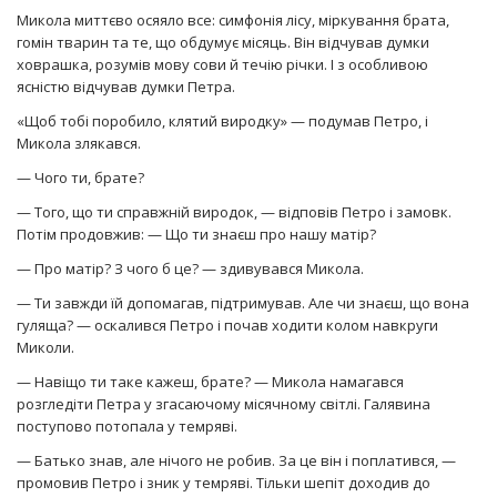
Микола миттєво осяяло все: симфонія лісу, міркування брата,
гомін тварин та те, що обдумує місяць. Він відчував думки
ховрашка, розумів мову сови й течію річки. І з особливою
ясністю відчував думки Петра.
«Щоб тобі поробило, клятий виродку» — подумав Петро, і
Микола злякався.
— Чого ти, брате?
— Того, що ти справжній виродок, — відповів Петро і замовк.
Потім продовжив: — Що ти знаєш про нашу матір?
— Про матір? З чого б це? — здивувався Микола.
— Ти завжди їй допомагав, підтримував. Але чи знаєш, що вона
гуляща? — оскалився Петро і почав ходити колом навкруги
Миколи.
— Навіщо ти таке кажеш, брате? — Микола намагався
розгледіти Петра у згасаючому місячному світлі. Галявина
поступово потопала у темряві.
— Батько знав, але нічого не робив. За це він і поплатився, —
промовив Петро і зник у темряві. Тільки шепіт доходив до