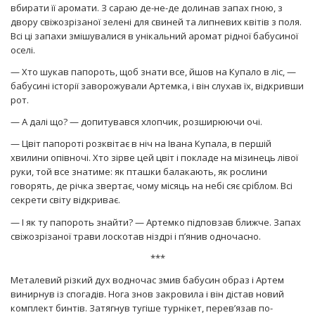
вбирати її аромати. З сараю де-не-де долинав запах гною, з
двору свіжозрізаної зелені для свиней та липневих квітів з поля.
Всі ці запахи змішувалися в унікальний аромат рідної бабусиної
оселі.
— Хто шукав папороть, щоб знати все, йшов на Купало в ліс, —
бабусині історії заворожували Артемка, і він слухав їх, відкривши
рот.
— А далі що? — допитувався хлопчик, розширюючи очі.
— Цвіт папороті розквітає в ніч на Івана Купала, в першій
хвилини опівночі. Хто зірве цей цвіт і покладе на мізинець лівої
руки, той все знатиме: як пташки балакають, як рослини
говорять, де річка звертає, чому місяць на небі сяє сріблом. Всі
секрети світу відкриває.
— І як ту папороть знайти? — Артемко підповзав ближче. Запах
свіжозрізаної трави лоскотав ніздрі і п’янив одночасно.
***
Металевий різкий дух водночас змив бабусин образ і Артем
винирнув із спогадів. Нога знов закровила і він дістав новий
комплект бинтів. Затягнув тугіше турнікет, перев’язав по-