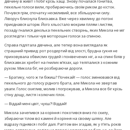
дівчину в живіт і побіг крізь хащі. Знову почалася гонитва,
пекельні голоси вили, пробираючись своїм риком до кісток.
Почувся грім, спочатку несміливий, все збільшуючи силу.
Ліворуч блиснула блискавка. Вже через хвилину до погоні
приєднався шторм. Його хльостало мокрим гіллям і листям,
позаду гналися декілька пекельних створінь, яких Микола не міг
розгледіти і тільки чув моторошні голоси за спиною.
Справа підлітала дівчина, але тепер вона виглядала як
страшний привид: рот роздертий від злості, брудна сукня не
приховувала обвислих грудей і понівечених ніг, а на спині білів у
блискавках хребет на гнилих м’язах, що теліпалися з кожним
рухом. Микола біг, не розбираючи дороги.
— Братику, чого ж ти біжиш? Почекай! — голос змінювався від
пекельного до голосу рідного брата, але Микола не звертав
уваги. Голос скиглив, молив і погрожував, а Микола все біг крізь
стіну дощу, листя і колючих гілок.
— Віддай мені цвіт, чуєш?! Віддай!
Микола зачепився за коріння і покотився вниз по схилу,
збираючи тілом всі камені й коріння на своєму шляху. Але
відразу піднявся і побіг далі. Раптом він згадав, як у п’ять років