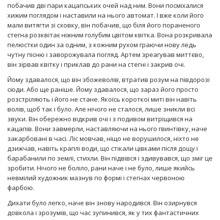
побачив дві пари кацапських очей над ним. Вони посміхалися
хижим поглядом і наставили на нього автомат. І вже коли його
мали витягти зі сховку, він побачив, що біля його пораненого
стегна розквітає ніжним голубим цвітом квітка. Вона розкривала
пелюстки один за одним, з кожним рухом граючи нову ледь
чутну пісню і заворожувала погляд. Артем зреагував миттєво,
він зірвав квітку і приклав до рани на стегні і закрив очі.
Йому здавалося, що він збожеволів, втратив розум на півдорозі
сюди. Або ще раніше. Йому здавалося, що зараз його просто
розстріляють і його не стане. Якоїсь короткої миті він навіть
волів, щоб так і було. Але нічого не сталося, лише зникли всі
звуки. Він обережно відкрив очі і з подивом витріщився на
кацапів. Вони завмерли, наставляючи на нього гвинтівку, наче
закарбовані в часі. Ліс мовчав, ніщо не ворушилося, ніхто не
дзижчав, навіть краплі води, що стікали цівками після дощу і
барабанили по землі, стихли. Він підвівся і здивувався, що зміг це
зробити. Нічого не боліло, рани наче і не було, лише якийсь
невмілий художник мазнув по формі і стегнах червоною
фарбою.
Дихати було легко, наче він знову народився. Він озирнувся
довкола і зрозумів, що час зупинився, як у тих фантастичних