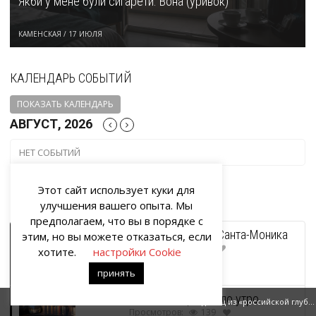
Якби у мене були сигарети. Вона (уривок)
КАМЕНСКАЯ
/
17 ИЮЛЯ
КАЛЕНДАРЬ СОБЫТИЙ
ПОКАЗАТЬ КАЛЕНДАРЬ
АВГУСТ, 2026
НЕТ СОБЫТИЙ
Этот сайт использует куки для
ВЫБОР РЕДАКЦИИ
улучшения вашего опыта. Мы
предполагаем, что вы в порядке с
Фокусы судьбы. Санта-Моника
этим, но вы можете отказаться, если
Просмотров:
79
хотите.
настройки Cookie
принять
И был вечер, и было утро
Лавина
Младенец из «российской глубинки», при рождении потребовавший водки
Просмотров:
139