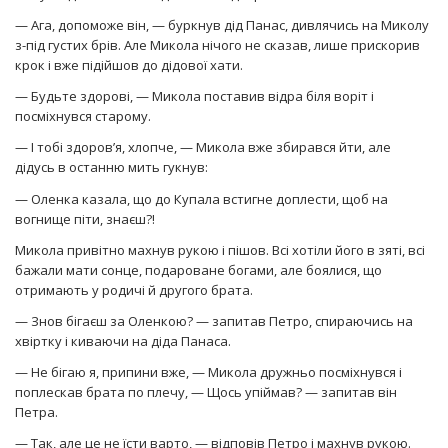
— Ага, допоможе він, — буркнув дід Панас, дивлячись на Миколу
з-під густих брів. Але Микола нічого не сказав, лише прискорив
крок і вже підійшов до дідової хати.
— Будьте здорові, — Микола поставив відра біля воріт і
посміхнувся старому.
— І тобі здоров’я, хлопче, — Микола вже збирався йти, але
дідусь в останню мить гукнув:
— Оленка казала, що до Купала встигне доплести, щоб на
вогнище піти, знаєш?!
Микола привітно махнув рукою і пішов. Всі хотіли його в зяті, всі
бажали мати сонце, подароване богами, але боялися, що
отримають у родичі й другого брата.
— Знов бігаєш за Оленкою? — запитав Петро, спираючись на
хвіртку і киваючи на діда Панаса.
— Не бігаю я, припини вже, — Микола дружньо посміхнувся і
поплескав брата по плечу, — Щось упіймав? — запитав він
Петра.
— Так, але це не їсти варто, — відповів Петро і махнув рукою.