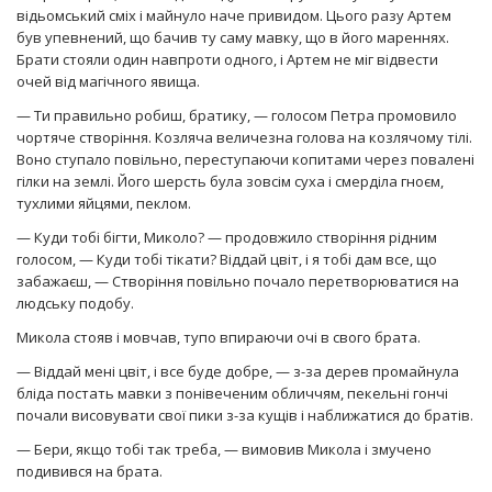
відьомський сміх і майнуло наче привидом. Цього разу Артем
був упевнений, що бачив ту саму мавку, що в його мареннях.
Брати стояли один навпроти одного, і Артем не міг відвести
очей від магічного явища.
— Ти правильно робиш, братику, — голосом Петра промовило
чортяче створіння. Козляча величезна голова на козлячому тілі.
Воно ступало повільно, переступаючи копитами через повалені
гілки на землі. Його шерсть була зовсім суха і смерділа гноєм,
тухлими яйцями, пеклом.
— Куди тобі бігти, Миколо? — продовжило створіння рідним
голосом, — Куди тобі тікати? Віддай цвіт, і я тобі дам все, що
забажаєш, — Створіння повільно почало перетворюватися на
людську подобу.
Микола стояв і мовчав, тупо впираючи очі в свого брата.
— Віддай мені цвіт, і все буде добре, — з-за дерев промайнула
бліда постать мавки з понівеченим обличчям, пекельні гончі
почали висовувати свої пики з-за кущів і наближатися до братів.
— Бери, якщо тобі так треба, — вимовив Микола і змучено
подивився на брата.