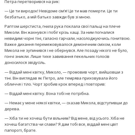
Петра перетворився на рик:
— Це ти виродок! Невідоме сім’я! Це ти мав померти. Це ти
безбатько, а мій батько завжди був зі мною.
Раптом шерстиста, гнила рука поклала свої пальці на плече
Миколи. Він жахнувся і побіг крізь хащі. За ним погналися
невидимі чорні тіні, галасно гарчали, насолоджуючись гонитвою.
Важке дихання перемежовувалося демонічним сміхом, коли
Микола не зупинився і не обернувся. Але позаду нікого не було,
гончі зникли. Лише тихе завивання пекельних голосів
доносилося звідусіль.
— Віддай мені квітку, Миколо, — промовив чорт, вийшовши з
тіні. Він виглядав як Петро, але темрява приховувала його
обличчя і тіло. Чорт зробив крок вперед і повторив:
— Віддай мені квітку. Вона тобі не потрібна.
— Немає у мене ніякої квітки, — сказав Микола, відступивши до
дерева.
— Хіба ти не хочеш бути вільним? Від мене, від усього. Хіба не
хочеш багатства чи слави? Я дам тобі все, віддай мені цвіт
папороті, брате.