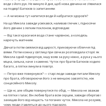
води з його рук. Не минуло й дня, щоб нова дівчина не з’явилася
на подвір’ї Батюків із запитанням:
— А чи можна тут напитися води й набратися здоров’я?
На що Микола завжди усміхався, наливав глечик і, підносячи
його дівчині з легким поклоном, відповідав:
— Від такої краси моя вода стане чарівною, а колодязь
наречуть магічним.
Дівчата потім сміялися від щирості, приховуючи обличчя під
віями. Потім кожна у світлиці при свічках розповідала історії: як
Микола одній підморгнув, іншу взяв за руку ніжно, а рука у нього
міцна, сильна, наче з каменю. Чуток про братів Батюків ходило
багато, а плітки линули в повітрі.
— Петро вже повернувся? — старі люди завжди питали Миколу
про брата, обговорюючи його з не меншою завзятістю, ніж
сонцесяйного Миколу.
— Ще ні, але обіцяв повернутися по обіді, — Микола не зважав
на плітки і галас. Він любив брата всім серцем, завжди оберігав і
захищав його від нещасть та поганих чуток. Микола не розумів,
чому люди ставляться до нього підозріло.