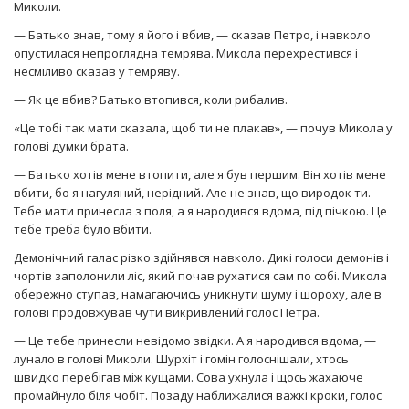
Миколи.
— Батько знав, тому я його і вбив, — сказав Петро, і навколо
опустилася непроглядна темрява. Микола перехрестився і
несміливо сказав у темряву.
— Як це вбив? Батько втопився, коли рибалив.
«Це тобі так мати сказала, щоб ти не плакав», — почув Микола у
голові думки брата.
— Батько хотів мене втопити, але я був першим. Він хотів мене
вбити, бо я нагуляний, нерідний. Але не знав, що виродок ти.
Тебе мати принесла з поля, а я народився вдома, під пічкою. Це
тебе треба було вбити.
Демонічний галас різко здійнявся навколо. Дикі голоси демонів і
чортів заполонили ліс, який почав рухатися сам по собі. Микола
обережно ступав, намагаючись уникнути шуму і шороху, але в
голові продовжував чути викривлений голос Петра.
— Це тебе принесли невідомо звідки. А я народився вдома, —
лунало в голові Миколи. Шурхіт і гомін голоснішали, хтось
швидко перебігав між кущами. Сова ухнула і щось жахаюче
промайнуло біля чобіт. Позаду наближалися важкі кроки, голос