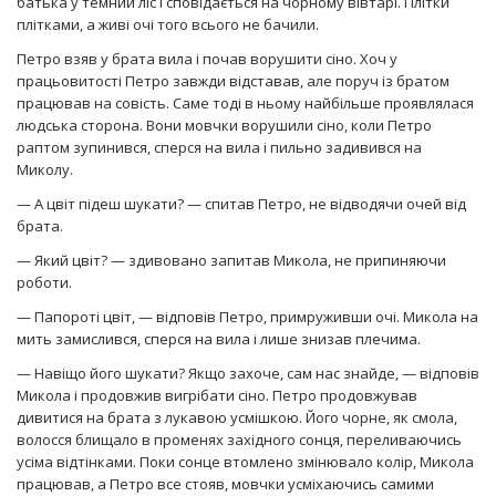
батька у темний ліс і сповідається на чорному вівтарі. Плітки
плітками, а живі очі того всього не бачили.
Петро взяв у брата вила і почав ворушити сіно. Хоч у
працьовитості Петро завжди відставав, але поруч із братом
працював на совість. Саме тоді в ньому найбільше проявлялася
людська сторона. Вони мовчки ворушили сіно, коли Петро
раптом зупинився, сперся на вила і пильно задивився на
Миколу.
— А цвіт підеш шукати? — спитав Петро, не відводячи очей від
брата.
— Який цвіт? — здивовано запитав Микола, не припиняючи
роботи.
— Папороті цвіт, — відповів Петро, примруживши очі. Микола на
мить замислився, сперся на вила і лише знизав плечима.
— Навіщо його шукати? Якщо захоче, сам нас знайде, — відповів
Микола і продовжив вигрібати сіно. Петро продовжував
дивитися на брата з лукавою усмішкою. Його чорне, як смола,
волосся блищало в променях західного сонця, переливаючись
усіма відтінками. Поки сонце втомлено змінювало колір, Микола
працював, а Петро все стояв, мовчки усміхаючись самими