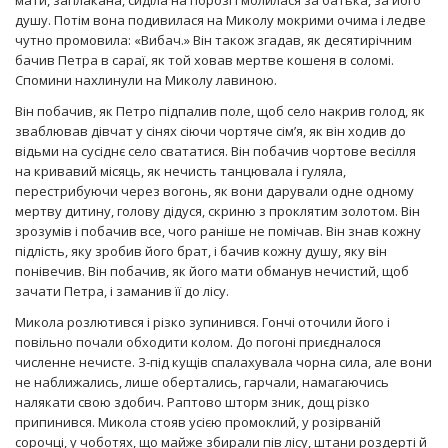
мати, заплакана, сиділа на порозі і молилася за батька, за його
душу. Потім вона подивилася на Миколу мокрими очима і ледве
чутно промовила: «Вибач.» Він також згадав, як десятирічним
бачив Петра в сараї, як той ховав мертве кошеня в соломі.
Спомини нахлинули на Миколу лавиною.
Він побачив, як Петро підпалив поле, щоб село накрив голод, як
зваблював дівчат у сінях сіючи чортяче сім’я, як він ходив до
відьми на сусіднє село свататися. Він побачив чортове весілля
на кривавий місяць, як нечисть танцювала і гуляла,
перестрибуючи через вогонь, як вони дарували одне одному
мертву дитину, голову дідуся, скриню з проклятим золотом. Він
зрозумів і побачив все, чого раніше не помічав. Він знав кожну
підлість, яку зробив його брат, і бачив кожну душу, яку він
понівечив. Він побачив, як його мати обманув нечистий, щоб
зачати Петра, і заманив її до лісу.
Микола розлютився і різко зупинився. Гончі оточили його і
повільно почали обходити колом. До погоні приєдналося
численне нечисте. З-під кущів спалахувала чорна сила, але вони
не наближались, лише обертались, гарчали, намагаючись
налякати свою здобич. Раптово шторм зник, дощ різко
припинився. Микола стояв усією промоклий, у розірваній
сорочці, у чоботях, що майже збирали пів лісу, штани роздерті й