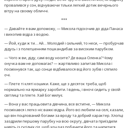
провалився у сон, відчуваючи тільки легкий дотик вечірнього
вітру на своєму обличчі.
***
— Давайте я вам допоможу, — Микола підскочив до діда Панаса
і вихопив відра з водою.
— Йой, куди ж ти… Ай… Молодий і сильний, то неси, — пробурчав
дідусь і з полегшенням пошкандибав за високим парубком.
— Чого ж ви, діду, самі воду носите? Де ваша Оленка? Чому
онучка вам не допомагає? — жартівливо запитав Микола і
посміхнувся так, що сонце відбивалося від його зубів і сліпило
очі.
— Плете ті кляті кошики. Каже, ще з десяток треба, щоб
нормально на ярмарку заробити. І вдень, і вночі сидить у своїй
світлиці та плете. Хай Бог милує.
— Вона у вас працьовита дівчина, все встигне, — Микола
посміхався і легко ніс важкі відра. Його всі любили на селі, казали,
що він поцілований богами за вроду та добрий характер. Хлопці
заздрили першому парубку на всю округу, дівчата приїздили
навіть із сусідніх сіл, щоб хоч раз побачити його та напитися