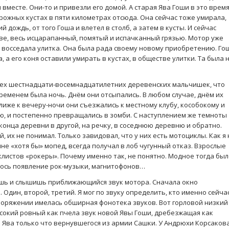
 вместе. Они-то и привезли его домой. А старая Ява Гоши в это врем
рожных кустах в пяти километрах отсюда. Она сейчас тоже умирала,
й дождь, от того Гоша и влетел в столб, а затем в кусты. И сейчас
ве, весь исцарапанный, помятый и испачканный грязью. Мотор уже
о восседала улитка. Она была рада своему новому приобретению. Го
 а его коня оставили умирать в кустах, в обществе улитки. Та была 
 тех шестнадцати-восемнадцатилетних деревенских мальчишек, что
временем была ночь. Днём они отсыпались. В любом случае, днём их
ближе к вечеру-ночи они съезжались к местному клубу, кособокому и
, и постепенно превращались в зомби. С наступлением же темноты
 конца деревни в другой, на речку, в соседнюю деревню и обратно.
й, их не понимал. Только завидовал, что у них есть мотоциклы. Как я 
не «хотя бы» мопед, всегда получал в лоб чугунный отказ. Взрослые
истов «рокеры». Почему именно так, не понятно. Модное тогда был
алось появление рок-музыки, магнитофонов…
шь и слышишь приближающийся звук мотора. Сначала окно
 Один, второй, третий. Я мог по звуку определить, кто именно сейча
поряжении имелась обширная фонотека звуков. Вот горловой низкий
ысокий ровный как пчела звук новой Явы Гоши, дребезжащая как
 Ява только что вернувшегося из армии Сашки. У Андрюхи Корсаков