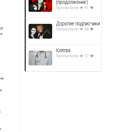
(продолжение)
я
Просмотров:
61
Дорогие подписчики
шу
Просмотров:
68
не
Клятва
Просмотров:
57
не
о
с
а