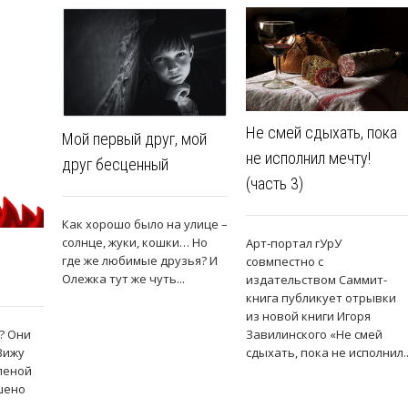
Не смей сдыхать, пока
Мой первый друг, мой
не исполнил мечту!
друг бесценный
(часть 3)
Как хорошо было на улице –
солнце, жуки, кошки… Но
Арт-портал гУрУ
где же любимые друзья? И
совмпестно с
Олежка тут же чуть...
издательством Саммит-
книга публикует отрывки
из новой книги Игоря
Завилинского «Не смей
? Они
сдыхать, пока не исполнил..
 Вижу
леной
шено