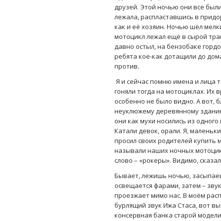
друзей. Этой ночью они все были
лежала, распластавшись в придо
как и её хозяин. Ночью шёл мелки
мотоцикл лежал ещё в сырой тра
давно остыл, на бензобаке горд
ребята кое-как дотащили до дома,
против.
Я и сейчас помню имена и лица
гоняли тогда на мотоциклах. Их 
особенно не было видно. А вот, 
неуклюжему деревянному зданию
они как мухи носились из одного
Катали девок, орали. Я, маленьки
просил своих родителей купить м
называли наших ночных мотоцикл
слово – «рокеры». Видимо, сказ
Бывает, лежишь ночью, засыпае
освещается фарами, затем – звук.
проезжает мимо нас. В моём рас
бурлящий звук Ижа Стаса, вот в
консервная банка старой модели