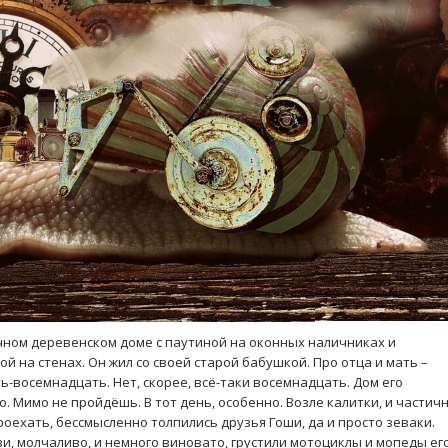
ычном деревенском доме с паутиной на оконных наличниках и
 на стенах. Он жил со своей старой бабушкой. Про отца и мать –
ь-восемнадцать. Нет, скорее, всё-таки восемнадцать. Дом его
. Мимо не пройдёшь. В тот день, особенно. Возле калитки, и частич
роехать, бессмысленно толпились друзья Гоши, да и просто зеваки.
зи, молчаливо, и немного виновато, грустили мотоциклы и мопеды ег