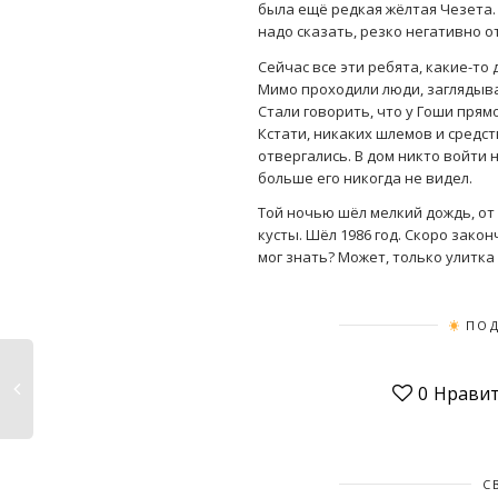
была ещё редкая жёлтая Чезета.
надо сказать, резко негативно о
Сейчас все эти ребята, какие-то
Мимо проходили люди, заглядыва
Стали говорить, что у Гоши прямо
Кстати, никаких шлемов и средст
отвергались. В дом никто войти н
больше его никогда не видел.
Той ночью шёл мелкий дождь, от т
кусты. Шёл 1986 год. Скоро закон
мог знать? Может, только улитка 
ПОД
0
Нравит
С