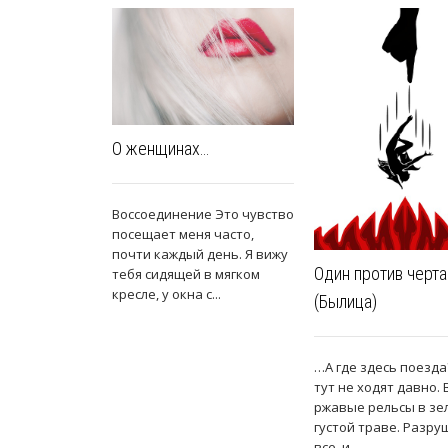
О женщинах…
Воссоединение Это чувство
посещает меня часто,
почти каждый день. Я вижу
Один против черта
тебя сидящей в мягком
кресле, у окна с...
(Былица)
…А где здесь поезда
тут не ходят давно.
ржавые рельсы в зе
густой траве. Разру
все, и...