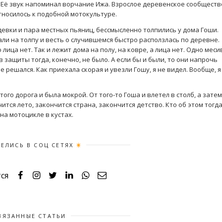
 Её звук напоминал ворчание Ижа. Взрослое деревенское сообществ
тносилось к подобной мотокультуре.
 девки и пара местных пьяниц, бессмысленно толпились у дома Гоши.
ли на толпу и весть о случившемся быстро расползлась по деревне.
 лица нет. Так и лежит дома на полу, на ковре, а лица нет. Одно меси
в защиты тогда, конечно, не было. А если бы и были, то они напрочь
е решался. Как приехала скорая и увезли Гошу, я не видел. Вообще, я
ого дорога и была мокрой. От того-то Гоша и влетел в столб, а затем
чится лето, закончится страна, закончится детство. Кто об этом тогд
на мотоцикле в кустах.
ЕЛИСЬ В СОЦ СЕТЯХ
ся
ВЯЗАННЫЕ СТАТЬИ