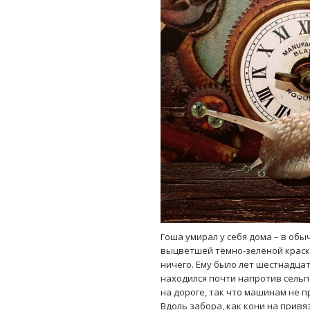
Гоша умирал у себя дома – в об
выцветшей тёмно-зелёной краской
ничего. Ему было лет шестнадцат
находился почти напротив сельпо
на дороге, так что машинам не п
Вдоль забора, как кони на привя