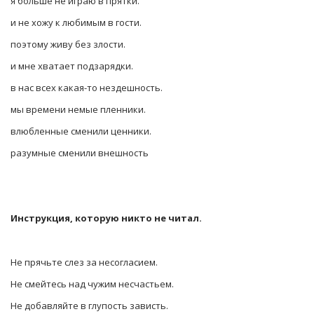
я больше не играю в прятки.
и не хожу к любимым в гости.
поэтому живу без злости.
и мне хватает подзарядки.
в нас всех какая-то нездешность.
мы времени немые пленники.
влюбленные сменили ценники.
разумные сменили внешность
Инструкция, которую никто не читал.
Не прячьте слез за несогласием.
Не смейтесь над чужим несчастьем.
Не добавляйте в глупость зависть.