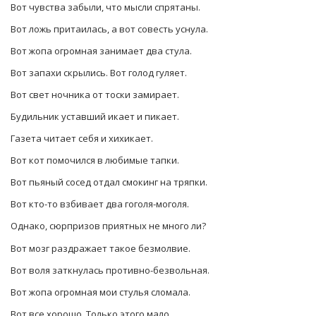
Вот чувства забыли, что мысли спрятаны.
Вот ложь притаилась, а вот совесть уснула.
Вот жопа огромная занимает два стула.
Вот запахи скрылись. Вот голод гуляет.
Вот свет ночника от тоски замирает.
Будильник уставший икает и пикает.
Газета читает себя и хихикает.
Вот кот помочился в любимые тапки.
Вот пьяный сосед отдал смокинг на тряпки.
Вот кто-то взбивает два гоголя-моголя.
Однако, сюрпризов приятных не много ли?
Вот мозг раздражает такое безмолвие.
Вот воля заткнулась противно-безвольная.
Вот жопа огромная мои стулья сломала.
Вот все хорошо. Только этого мало.