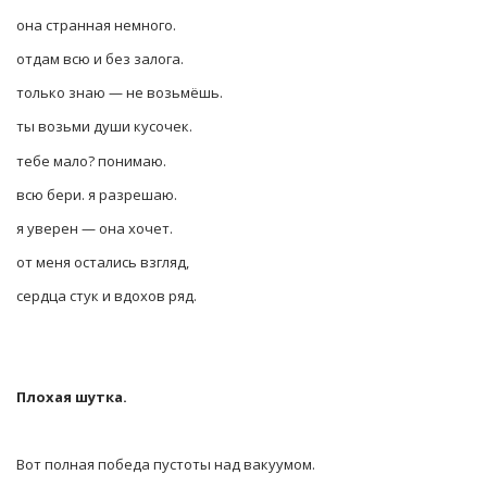
она странная немного.
отдам всю и без залога.
только знаю — не возьмёшь.
ты возьми души кусочек.
тебе мало? понимаю.
всю бери. я разрешаю.
я уверен — она хочет.
от меня остались взгляд,
сердца стук и вдохов ряд.
Плохая шутка.
Вот полная победа пустоты над вакуумом.