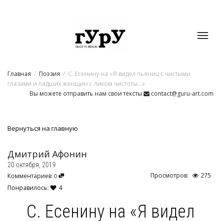
Toggl
Главная
Поэзия
С. Есенину на «Я видел пьяниц с чистыми
navig
глазами и падших женщин с ликом чистоты…»
Вы можете отправить нам свои тексты
contact@guru-art.com
Вернуться на главную
Дмитрий Афонин
20 октября, 2019
Просмотров:
275
Комментариев:
0
Понравилось:
4
С. Есенину на «Я видел