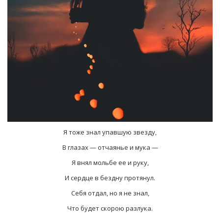
Я тоже знал упавшую звезду,
В глазах — отчаянье и мука —
Я внял мольбе ее и руку,
И сердце в бездну протянул.
Себя отдал, но я не знал,
Что будет скорою разлука.