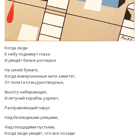
Когда люди
К небу поднимут глаза
И увидят белые росчерки
На синей бумаге,
Когда инверсионные нити заметят,
От полета птиц рукотворных,
Высоту набирающих,
И летучий корабль узреют,
Расправляющий парус
Над безлюдными улицами,
Над площадями пустыми,
Когда люди увидят, что все позади