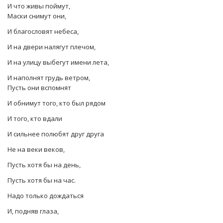
И что живы поймут,
Маски снимут они,
И благословят небеса,
И на двери налягут плечом,
И на улицу выбегут имени лета,
И наполнят грудь ветром,
Пусть они вспомнят
И обнимут того, кто был рядом
И того, кто вдали
И сильнее полюбят друг друга
Не на веки веков,
Пусть хотя бы на день,
Пусть хотя бы на час.
Надо только дождаться
И, подняв глаза,