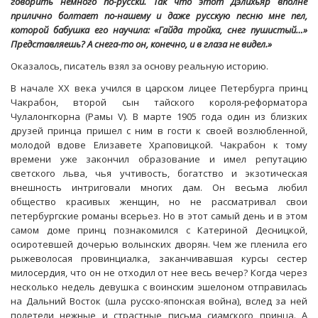
говорить немного по-русски. Так что этот Дэлихьяр вполне
прилично болтает по-нашему и даже русскую песню мне пел,
которой бабушка его научила: «Гайда тройка, снег пушистый…»
Представляешь? А снега-то он, конечно, и в глаза не видел.»
Оказалось, писатель взял за основу реальную историю.
В начале ХХ века учился в царском лицее Петербурга принц
Чакрабон, второй сын тайского короля-реформатора
Чулалонгкорна (Рамы
V
). В марте 1905 года один из близких
друзей принца пришел с ним в гости к своей возлюбленной,
молодой вдове Елизавете Храповицкой. Чакрабон к тому
времени уже закончил образование и имел репутацию
светского льва, чья учтивость, богатство и экзотическая
внешность интриговали многих дам. Он весьма любил
общество красивых женщин, но не рассматривал свои
петербургские романы всерьез. Но в этот самый день и в этом
самом доме принц познакомился с Катериной Десницкой,
осиротевшей дочерью волынских дворян. Чем же пленила его
рыжеволосая провинциалка, заканчивавшая курсы сестер
милосердия, что он не отходил от нее весь вечер? Когда через
несколько недель девушка с воинским эшелоном отправилась
на Дальний Восток (шла русско-японская война), вслед за ней
полетели нежные и страстные письма сиамского принца. А