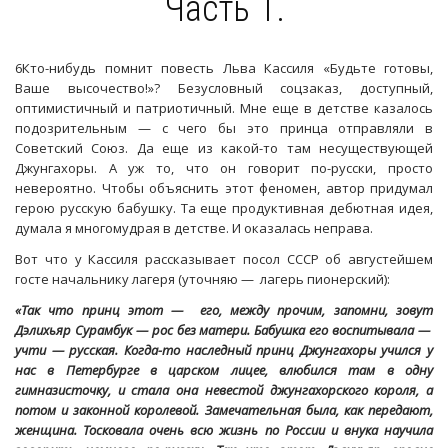
Часть 1.
6Кто-нибудь помнит повесть Льва Кассиля «Будьте готовы,
Ваше высочество!»? Безусловный соцзаказ, доступный,
оптимистичный и патриотичный. Мне еще в детстве казалось
подозрительным — с чего бы это принца отправляли в
Советский Союз. Да еще из какой-то там несуществующей
Джунгахоры. А уж то, что он говорит по-русски, просто
невероятно. Чтобы объяснить этот феномен, автор придумал
герою русскую бабушку. Та еще продуктивная дебютная идея,
думала я многомудрая в детстве. И оказалась неправа.
Вот что у Кассиля рассказывает посол СССР об августейшем
госте начальнику лагеря (уточняю — лагерь пионерский):
«Так что принц этот — его, между прочим, запомни, зовут
Дэлихьяр Сурамбук — рос без матери. Бабушка его воспитывала —
учти — русская. Когда-то наследный принц Джунгахоры учился у
нас в Петербурге в царском лицее, влюбился там в одну
гимназисточку, и стала она невестой джунгахорского короля, а
потом и законной королевой. Замечательная была, как передают,
женщина. Тосковала очень всю жизнь по России и внука научила