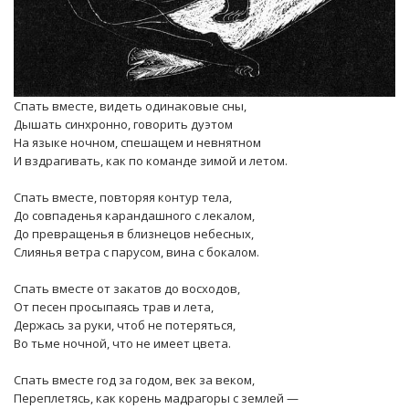
Спать вместе, видеть одинаковые сны,
Дышать синхронно, говорить дуэтом
На языке ночном, спешащем и невнятном
И вздрагивать, как по команде зимой и летом.
Спать вместе, повторяя контур тела,
До совпаденья карандашного с лекалом,
До превращенья в близнецов небесных,
Слиянья ветра с парусом, вина с бокалом.
Спать вместе от закатов до восходов,
От песен просыпаясь трав и лета,
Держась за руки, чтоб не потеряться,
Во тьме ночной, что не имеет цвета.
Спать вместе год за годом, век за веком,
Переплетясь, как корень мадрагоры с землей —