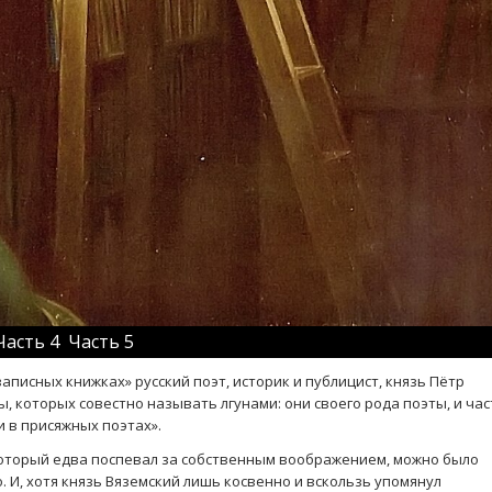
Часть 4
Часть 5
сных книжках» русский поэт, историк и публицист, князь Пётр
ы, которых совестно называть лгунами: они своего рода поэты, и час
и в присяжных поэтах».
орый едва поспевал за собственным воображением, можно было
. И, хотя князь Вяземский лишь косвенно и вскользь упомянул