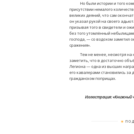
Но были истории и того комичн
присутствии немалого количеств
великих деяний, что сам окончат
он указал рукой на своего адью
призывая того в свидетели и ожи
без того утомлённый небылицами 
господа, — со вздохом заметил он
сражения».
Тем не менее, несмотря на нас
заметить, что в достаточно объ
Легиона — одна из высших награ
его кавалерами становились за 
гражданском поприщах.
Иллюстрация: «Книжный ч
ПОД