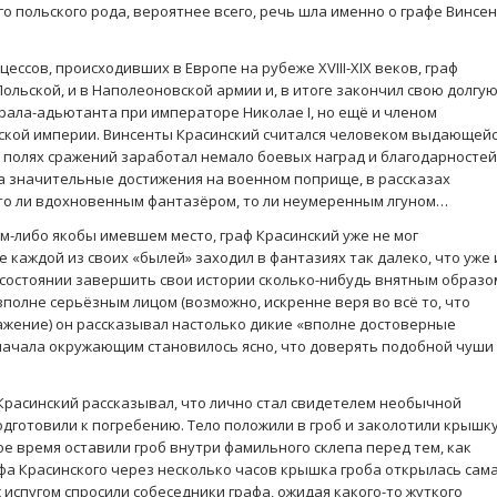
о польского рода, вероятнее всего, речь шла именно о графе Винсе
ов, происходивших в Европе на рубеже XVIII-XIX веков, граф
Польской, и в Наполеоновской армии и, в итоге закончил свою долгу
ерала-адьютанта при императоре Николае I, но ещё и членом
йской империи. Винсенты Красинский считался человеком выдающей
 полях сражений заработал немало боевых наград и благодарностей
на значительные достижения на военном поприще, в рассказах
 то ли вдохновенным фантазёром, то ли неумеренным лгуном…
ибо якобы имевшем место, граф Красинский уже не мог
не каждой из своих «былей» заходил в фантазиях так далеко, что уже 
в состоянии завершить свои истории сколько-нибудь внятным образо
 вполне серьёзным лицом (возможно, искренне веря во всё то, что
ажение) он рассказывал настолько дикие «вполне достоверные
о начала окружающим становилось ясно, что доверять подобной чуши
синский рассказывал, что лично стал свидетелем необычной
одготовили к погребению. Тело положили в гроб и заколотили крышк
ое время оставили гроб внутри фамильного склепа перед тем, как
афа Красинского через несколько часов крышка гроба открылась сама
 испугом спросили собеседники графа, ожидая какого-то жуткого