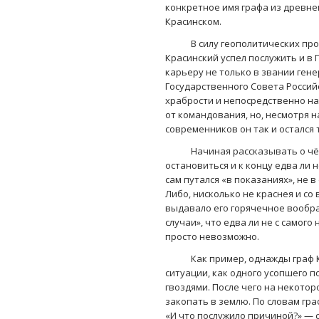
конкретное имя графа из древнег
Красинском.
В силу геополитических процесс
Красинский успел послужить и в 
карьеру не только в звании ген
Государственного Совета Росси
храбрости и непосредственно на
от командования, но, несмотря 
современников он так и остался
Начиная рассказывать о чём-л
остановиться и к концу едва ли 
сам путался «в показаниях», не 
Либо, нисколько не краснея и со
выдавало его горячечное вообр
случаи», что едва ли не с самог
просто невозможно.
Как пример, однажды граф Кра
ситуации, как одного усопшего п
гвоздями. После чего на некотор
закопать в землю. По словам гр
«И что послужило причиной?» — с