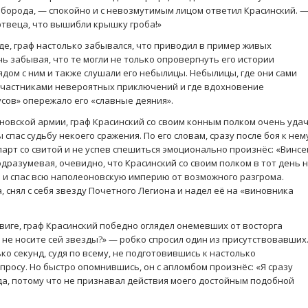
 борода, — спокойно и с невозмутимым лицом ответил Красинский. 
ртвеца, что вышибли крышку гроба!»
, граф настолько забывался, что приводил в пример живых
ь забывая, что те могли не только опровергнуть его истории
ядом с ним и также слушали его небылицы. Небылицы, где они сами
частниками невероятных приключений и где вдохновение
усов» опережало его «славные деяния».
ской армии, граф Красинский со своим конным полком очень уда
спас судьбу некоего сражения. По его словам, сразу после боя к нем
арт со свитой и не успев спешиться эмоционально произнёс: «Винсе
одразумевая, очевидно, что Красинский со своим полком в тот день 
о и спас всю наполеоновскую империю от возможного разгрома.
, снял с себя звезду Почетного Легиона и надел её на «виновника
е, граф Красинский победно оглядел онемевших от восторга
 не носите сей звезды?» — робко спросил один из присутствовавших
ко секунд, судя по всему, не подготовившись к настолько
росу. Но быстро опомнившись, он с апломбом произнёс: «Я сразу
да, потому что не признавал действия моего достойным подобной