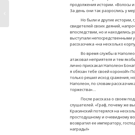
продолжения истории. «Волосы и
За день они так разрослись у ме
Но были и другие истории, где
свидетелей своих деяний, напроч
впоследствии, но и находились р
выступали непосредственными у
рассказчика «на несколько корп
Во время службы в Наполеонов
атаковал неприятеля и тем якобы 
лично прискакал Наполеон Бонап
я обязан тебе своей короной!» П
только решил исход сражения, н
Наполеон, по словам рассказчика
торжества»…
После рассказа о своем подвиг
слушателей. «Граф, почему же вы
Красинский потерялся на несколь
простодушному и очевидному воп
возвратил ее императору, госпо
награды!»