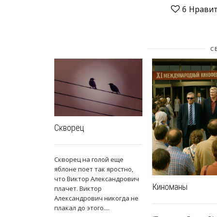
6
Нравит
С
Скворец
Скворец на голой еще
яблоне поет так яростно,
что Виктор Александрович
Киноманы
плачет. Виктор
Александрович никогда не
плакал до этого....