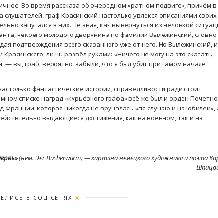
ее. Во время рассказа об очередном «ратном подвиге», причём в
а слушателей, граф Красинский настолько увлекся описаниями своих
ельно запутался в них. Не зная, как вывернуться из неловкой ситуац
танта, некоего молодого дворянина по фамилии Вылежинский, словно
дая подтверждения всего сказанного уже от него. Но Вылежинский, и
Красинского, лишь развёл руками: «Ничего не могу на это сказать,
, — вы, граф, вероятно, забыли, что я был убит при самом начале
только фантастические истории, справедливости ради стоит
ёмном списке наград «курьёзного графа» всё же был и орден Почетно
д Франции, которая никогда не вручалась «по случаю и на юбилеи», 
действтельно выдающиеся достижения, как на военном, так и на
ервь»
(нем.
Der Bücherwurm
) — картина немецкого художника и поэта Ка
Шпицв
ЕЛИСЬ В СОЦ СЕТЯХ