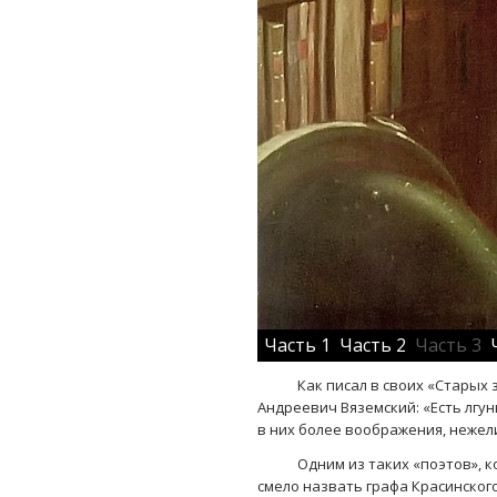
Часть 1
Часть 2
Часть 3
Как писал в своих «Старых запи
Андреевич Вяземский: «Есть лгун
в них более воображения, нежел
Одним из таких «поэтов», кот
смело назвать графа Красинского