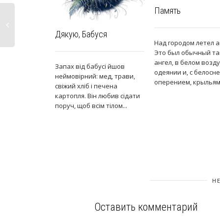
Память
Дякую, Бабуся
Над городом летел а
Это был обычный та
ангел, в белом воз
Запах від бабусі йшов
одеянии и, с белос
неймовірний: мед, трави,
оперением, крыльями
свіжий хліб і печена
картопля. Він любив сідати
поруч, щоб всім тілом...
Н
Оставить комментарий