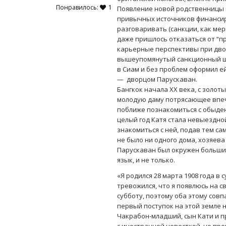
Понравилось:
1
Появление новой родственницы 
привычных источников финансиро
разговаривать (санкции, как мер
даже пришлось отказаться от “пр
карьерные перспективы при дво
вышеупомянутый санкционный ша
в Сиам и без проблем оформил е
— дворцом Парускаван.
Бангкок начала XX века, с золо
молодую даму потрясающее впеча
поближе познакомиться с обыде
целый год Катя стала невыездно
знакомиться с ней, подав тем са
не было ни одного дома, хозяева
Парускаван был окружен большим
язык, и не только.
«Я родился 28 марта 1908 года в 
тревожился, что я появлюсь на св
субботу, поэтому оба этому сов
первый поступок на этой земле н
Чакрабон-младший, сын Кати и 