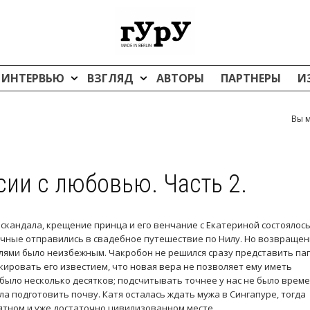
ИНТЕРВЬЮ
ВЗГЛЯД
АВТОРЫ
ПАРТНЕРЫ
И
Вы м
сии с любовью. Часть 2.
скандала, крещение принца и его венчание с Екатериной состоялось
ачные отправились в свадебное путешествие по Нилу. Но возвраще
елями было неизбежным. Чакробон не решился сразу представить па
кировать его известием, что новая вера не позволяет ему иметь
 было несколько десятков; подсчитывать точнее у нас не было врем
ла подготовить почву. Катя осталась ждать мужа в Сингапуре, тогда
ятном и уже достаточно цивилизованном месте.