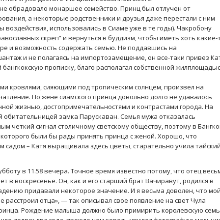
не обрадовало монаршее семейство. Принц был отлучен от
вания, а некоторые родственники и друзья даже перестали с ним
ы воздействия, использовались в Сиаме уже в те годы). Чакробону
авославных скреп” и вернуться в буддизм, чтобы иметь хоть какие-
ре и возможность содержать семью. Не поддавшись на
нтаж и не полагаясь на импортозамещение, он все-таки привез К
й бангкокскую прописку, благо располагал собственной жилплощадь
тыми кровлями, сияющими под тропическим солнцем, произвел на
тление. Но жене сиамского принца довольно долго не удавалось
нной жизнью, достопримечательностями и контрастами города. На
й обитательницей замка Парускаван. Семья мужа отказалась
мым четкий сигнал столичному светскому обществу, поэтому в Бангк
 которого были бы рады принять принца с женой. Хорошо, что
 садом – Катя выращивала здесь цветы, старательно учила тайски
субботу в 11.58 вечера. Точное время известно потому, что отец весь
ет в воскресенье. Он, как и его старший брат Вачиравут, родился в
падению придавали некоторое значение. И я весьма доволен, что мо
е расстроил отца», — так описывал свое появление на свет Чула
принца. Рождение малыша должно было примирить королевскую сем