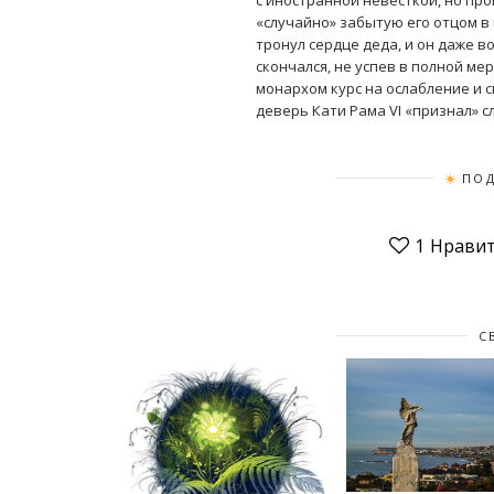
с иностранной невесткой, но пр
«случайно» забытую его отцом 
тронул сердце деда, и он даже в
скончался, не успев в полной м
монархом курс на ослабление и 
деверь Кати Рама VI «признал» с
ПОД
1
Нравит
С