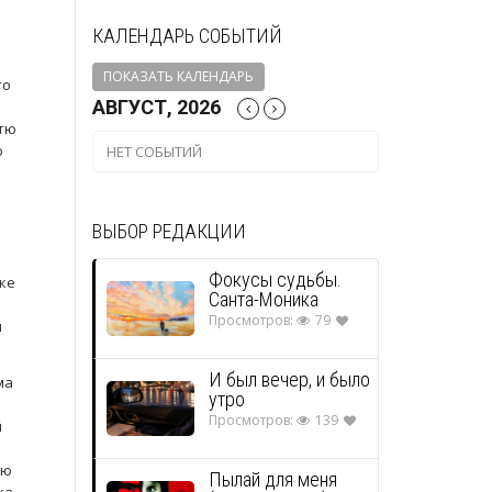
КАЛЕНДАРЬ СОБЫТИЙ
ПОКАЗАТЬ КАЛЕНДАРЬ
то
АВГУСТ, 2026
атю
ю
НЕТ СОБЫТИЙ
ВЫБОР РЕДАКЦИИ
Фокусы судьбы.
оке
Санта-Моника
Просмотров:
79
й
И был вечер, и было
ма
утро
Просмотров:
139
й
ью
Пылай для меня