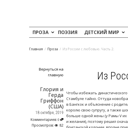
ПРОЗА
ПОЭЗИЯ
ДЕТСКИЙ МИР
Главная
Проза
Из России с любовью. Часть 2.
Вернуться на
Из Рос
главную
Глория и
Чтобы избежать династического 
Герда
Стамбуле тайно. Оттуда новобр
Гриффон
в Бангкок и объяснение с родит
(США)
королю свою супругу, а также шо
18 октября, 2019
больше одной жены (у Рамы V их
Комментариев:
0
и желания), поэтому решил снача
Просмотров:
82
британской колонии, вполне при