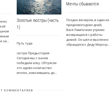
Мечты сбываются
Поздно вечером, в один из
Золотые люстры (часть
нгел.
предновогодних дней,
кой
1)
Вася Лампочкин угрюмо
душном
возвращался с работы
нежным
домой. Он шёл и мысленно
 за...
Путь туда
обращался к Деду Морозу:..
Посвящается
сестре Предыстория
Сегодня мы с сыном
победили елку. Обтрясли
это адово количество
иголок, извозившись до...
ЕТ КОММЕНТАРИЕВ