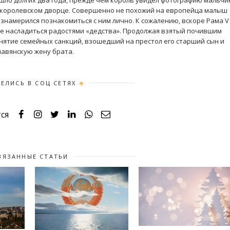
ошло долгих два года, прежде чем король увидел фотографию мальчи
в королевском дворце. Совершенно не похожий на европейца малыш
ознамерился познакомиться с ним лично. К сожалению, вскоре Рама V
ере насладиться радостями «дедства». Продолжая взятый почившим
снятие семейных санкций, взошедший на престол его старший сын и
лавянскую жену брата.
ЕЛИСЬ В СОЦ СЕТЯХ
ся
ВЯЗАННЫЕ СТАТЬИ