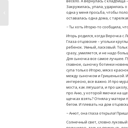
весело. А вернулась с кладбища —
Закружилась, упала, ударилась о 
одна у меня просьба, чтобы поло
оставалась одна дома, с тарелк
− Ты хоть Игорю-то сообщила, что
Игорь родился, когда Верочка с 
Глаза отцовские – угольки кругл
ребенок. Умный, ласковый. Тольк
сразу, умиляется, и не надо бол
Для сыночка все самое лучшее. П
главное, сыночку ботинки новен
супа только Игорю, мяско красно
между сыночком и Гришенькой. И 
интересно, все важно. И про мур
моста, как лягушата, и про школ
про Аню, у которой ямочки на щеч
щечках взять? Отняла у матери п
бегом. И плевать на дом отцовски
− Анют, она глаза открыла! Приш
Солнечный свет, словно луковый 
получилось только прикрыть век