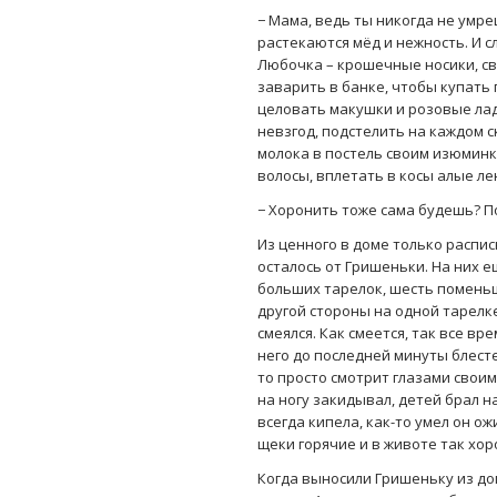
− Мама, ведь ты никогда не умре
растекаются мёд и нежность. И с
Любочка – крошечные носики, св
заварить в банке, чтобы купать 
целовать макушки и розовые лад
невзгод, подстелить на каждом с
молока в постель своим изюминк
волосы, вплетать в косы алые ле
− Хоронить тоже сама будешь? По
Из ценного в доме только распис
осталось от Гришеньки. На них е
больших тарелок, шесть поменьше
другой стороны на одной тарелке
смеялся. Как смеется, так все вр
него до последней минуты блесте
то просто смотрит глазами своими
на ногу закидывал, детей брал на
всегда кипела, как-то умел он ожи
щеки горячие и в животе так хор
Когда выносили Гришеньку из дом