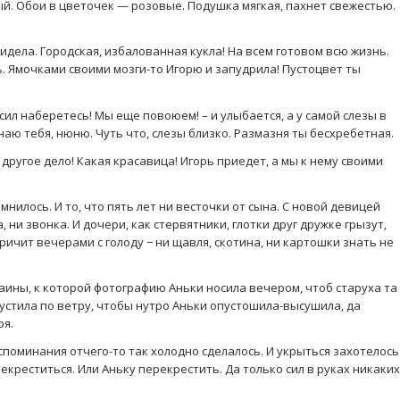
ый. Обои в цветочек — розовые. Подушка мягкая, пахнет свежестью.
видела. Городская, избалованная кукла! На всем готовом всю жизнь.
. Ямочками своими мозги-то Игорю и запудрила! Пустоцвет ты
 сил наберетесь! Мы еще повоюем! – и улыбается, а у самой слезы в
знаю тебя, нюню. Чуть что, слезы близко. Размазня ты бесхребетная.
 другое дело! Какая красавица! Игорь приедет, а мы к нему своими
мнилось. И то, что пять лет ни весточки от сына. С новой девицей
а, ни звонка. И дочери, как стервятники, глотки друг дружке грызут,
ричит вечерами с голоду − ни щавля, скотина, ни картошки знать не
аины, к которой фотографию Аньки носила вечером, чтоб старуха та
пустила по ветру, чтобы нутро Аньки опустошила-высушила, да
ря.
оспоминания отчего-то так холодно сделалось. И укрыться захотелось
екреститься. Или Аньку перекрестить. Да только сил в руках никаких