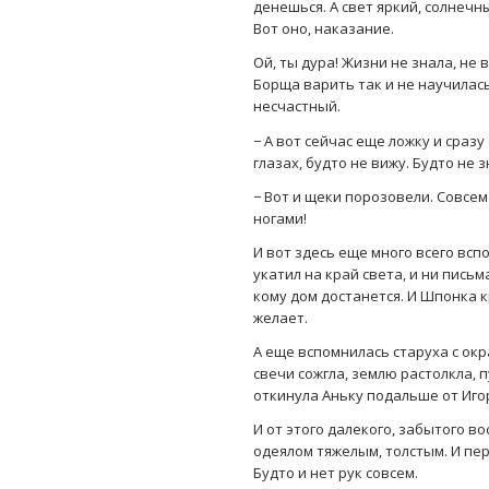
денешься. А свет яркий, солнечн
Вот оно, наказание.
Ой, ты дура! Жизни не знала, не 
Борща варить так и не научилась
несчастный.
− А вот сейчас еще ложку и сразу
глазах, будто не вижу. Будто не 
− Вот и щеки порозовели. Совсем
ногами!
И вот здесь еще много всего вспо
укатил на край света, и ни письм
кому дом достанется. И Шпонка к
желает.
А еще вспомнилась старуха с окр
свечи сожгла, землю растолкла, 
откинула Аньку подальше от Иго
И от этого далекого, забытого в
одеялом тяжелым, толстым. И пер
Будто и нет рук совсем.