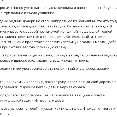
спросила Настю уже в вагоне чужая женщина и дала крошечный сухари
ма, три пальца и съела угощение.
 даже родные дочери не стали забирать ее из больницы, это что-то 
олес и гудок поезда уставшая старуха. Хотелось сойти с поезда. В
ом они вместе с доброй незнакомой женщиной и еще целой толпой
а видела поле, желтые и синие цветы. Хотелось выйти в поле.
 нельзя. Ей еще предстояло положить веточку на холмик могилы доб
е прибытия в теплую солнечную страну.
от прибытия на лицах не было, покинув вагон, люди сначала подолг
иваясь и широко расставляя ноги, шли куда-то прочь.
 холмик и почувствовала во рту неприятный вкус, перед глазами
й-то незнакомый человек и, взяв за руку, повел по пыльной дорожке в
еревьями. У домика бегали дети и черная собака.
спорядилась с порога большая черноволосая женщина и сунула
ку сладкой гущи. – Ну, вот ты и дома.
х мать умирает у тебя? – жужжит как пчела голос. И нельзя от него ни
кость.