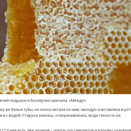
рячей подушке и беззвучно кричала: «Мёёду!»
ку ее белые губы, но сноха читала по ним: «вооду!» и вставляла в рот
ка с водой. Старуха злилась, отворачивалась, вода текла по ее
ст? У нее есть две дочери! – сквозь гул самолетов и взрывы снарядо