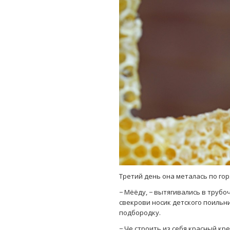
Третий день она металась по го
− Мёёду, − вытягивались в трубоч
свекрови носик детского поильни
подбородку.
− Че строить из себя красный кре