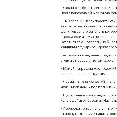
− Сколько тебе лет, девочка? – 
Настя показала ей, как учила ма
− Ты завалишь весь проект! Если
значит! – разобрала сквозь шум к
щели товарного вагона, в котор
народа ехали целую вечность, он
Остаться там. Хотелось, но было
женщины с сухариком сразу посл
Разгружались медленно, радости 
стояли у поезда, а потом, раскач
− Мама? – спросила Настя свежий
запрыгали черные мушки.
− Ччччч, − снова сказал ей како
маленький домик под большими д
− Ну-ка, съешь ложку мёда, − ра
качающейся от бессилия Насте лож
− А золовки-то твои знают, что и
отмахнуться, ни уменьшить гром