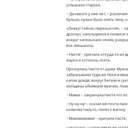
услышала старуха.
− Да никого у нее нет, − различи
бульон, нужно было снять пену, 
«Ложку! Сейчас перельется!», − 
дрогнул, запузырился и полился ч
вокруг заполыхало огнем, разру
все смешалось.
− Настя! – кричала откуда-то из 
жарко и хотелось спать.
Проснулась Настя от шума. Мужч
забрасывали туда же тюки и мешк
капли дождя, вокруг бегали и су
женщины обнимали мужчин, плака
− Мама! – закричала Настя что ес
− Ну-ну-ну! – сказал ей почти ла
колючее пальто, понес к вагону.
− Мамамамама! – кричала Настя.
− Ччччччч, − успокаивал ее солда