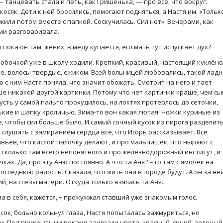
 танцевать стала и петь, как Гришенька, — про все, что вокруг.
косяк. Дети к ней бросились, помогают подняться, а Настя им: «Тольк
жили потом вместе с папкой. Соскучилась. Сил нет». Вечерами, как
ами разговаривала.
 пока он там, жених, в меду купается, его мать тут испускает дух?
Любочкой уже в школу ходили. Крепкий, красивый, настоящий куклёно
ые, волосы твердые, ежиком. Всей больницей любовались, такой лад
о с ним Настя поняла, что значит обожать. Смотрит на него и тает
ьше никакой другой картинки. Потому что нет картинки краше, чем сы
усть у самой пальто прохудилось, на локтях протерлось до сеточки,
ькие и шапку кроличью. Зима-то вон какая лютая! Ножки куриные из
е, чтобы сил больше было. И самый сочный кусок из пирога разделит
слушать с замиранием сердца все, что Игорь рассказывает. Все
авьев, что кислой палочку делают, и про мальчишек, что ныряют с
у, сколько там всего непонятного и про железнодорожный институт, и
ках. Да, про эту Аню постоянно. А что та Аня? Что там с ямочек на
оследнюю радость. Сказала, что жить они в городе будут. А он за не
й, на слезы матери. Откуда только взялась та Аня.
ла в себя, кажется, − прожужжал ставший уже знакомым голос.
сок, больно кольнул глаза, Настя попыталась зажмуриться, но
и. Под прикрытыми веками заиграли цвета: красный, синий, зеленый