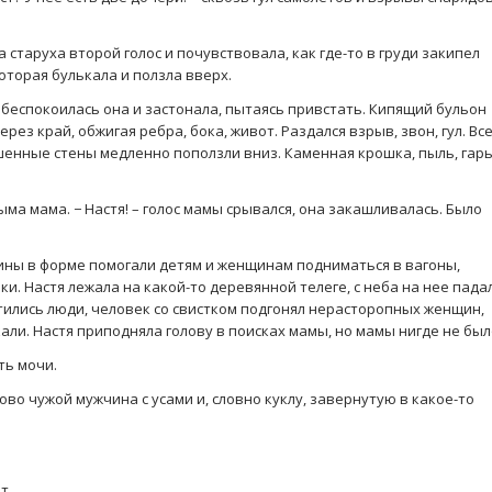
ла старуха второй голос и почувствовала, как где-то в груди закипел
которая булькала и ползла вверх.
забеспокоилась она и застонала, пытаясь привстать. Кипящий бульон
ерез край, обжигая ребра, бока, живот. Раздался взрыв, звон, гул. Вс
шенные стены медленно поползли вниз. Каменная крошка, пыль, гарь
дыма мама. − Настя! – голос мамы срывался, она закашливалась. Было
ины в форме помогали детям и женщинам подниматься в вагоны,
и. Настя лежала на какой-то деревянной телеге, с неба на нее пада
етились люди, человек со свистком подгонял нерасторопных женщин,
ли. Настя приподняла голову в поисках мамы, но мамы нигде не был
ть мочи.
сково чужой мужчина с усами и, словно куклу, завернутую в какое-то
т.