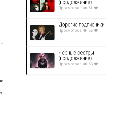
(продолжение)
Просмотров:
61
Дорогие подписчики
Просмотров:
68
е
 –
Черные сестры
(продолжение)
Просмотров:
68
ли
о.