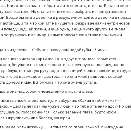
ы. Настя попыталась собраться и вспомнить, кто она. Вена на виске
стучало быстрее. Но она так и не смогла выбрать из представших в
. Вроде бы она и девочка в разрушенном доме, и девочка в поезде
 пастбище, и та, что кричит на кушетке, разрываемая изнутри новой
 вслед ушедшей жизни, и еще одна, и еще много других. Ее снова
ва погрузилась в кошмар. Седые волосы снова стали влажными и
а-то издалека. – Сейчас я смочу вам водой губы… Чччч…
ми возникла четкая картинка. Она вдруг вспомнила серые стены
кана, бегущего по спинке кровати, засаленную наволочку, запах
 дряблую, пятнистую руку под капельницей, боль в пояснице, в груди,
ла, что ей восемьдесят два года, что она живет вдвоем с кошкой
сть дочери и сын. Вспомнила, что она очень устала.
ышала она над собой и немедленно открыла глаза.
йся пленкой, снова дрогнул и забурлил. «Какая я тебе мама? —
ках. – Десять лет как мы чужие люди, что тебе от меня надо?» Но сил
 слушались, голос кончился. Только зеленые глаза, будто мхом
ся. Округлились два болота, замерли.
е, мама, хоть ложечку… − и тянется со своей ложкой. И никуда не