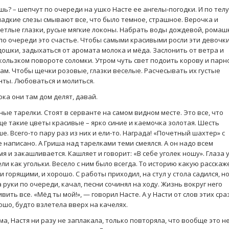
шь? – шепчут по очереди на ушко Насте ее ангелы-погодки. И по телу
ладкие слезы смывают все, что было темное, страшное. Верочка и
етлые глазки, русые мягкие локоны. Набрать воды дождевой, ромаш
по очереди это счастье. Чтобы самыми красивыми росли эти девочки
ошки, задыхаться от аромата молока и мёда. Заслонить от ветра и
кользком повороте соломки. Утром чуть свет подоить корову и парн
ам. Чтобы щечки розовые, глазки веселые. Расчесывать их густые
нты. Любоваться и молиться.
ка они там дом делят, давай.
ные тарелки. Стоят в серванте на самом видном месте. Это все, что
ще такие цветы красивые – ярко синие и каемочка золотая. Шесть
. Всего-то пару раз из них и ели-то. Награда! «Почетный шахтер» с
 написано. А Гриша над тарелками теми смеялся. А он надо всем
емя и закашливается. Кашляет и говорит: «В себе уголек ношу». Глаза 
ли как угольки. Весело с ним было всегда. То историю какую расскаж
 горящими, и хорошо. С работы приходил, на стул у стола садился, но
 руки по очереди, качал, песни сочинял на ходу. Жизнь вокруг него
вить все. «Мёд ты мой!», — говорил Насте. А у Насти от слов этих сра
ошо, будто взлетела вверх на качелях.
а, Настя ни разу не заплакала, только повторяла, что вообще это н