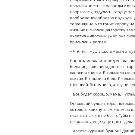
поплыли цветные разводы и клякс
напряглась, вздулась, сердце за
воображении образов подходящий
то женщина, что гонит корову на
жизнью и сыплющая горстку земли
охватил животный ужас, она сно
прилипли к вискам.
− Ччччч… − услышала Настя откуд
Настя замерла и перед ее глаза
больницы, жизнерадостного тара
хлорки и спирта. Вспомнила свою
висках. Вспомнила боль. Вспомни
Шпонкой. Вспомнила, что у нее е
− Все будет хорошо, мама, − усл
Остывший бульон, едва покрывши
хотелось крикнуть ямочкам на ще
сказать все это не было. Губы не
покрылись, еще гуще цвет сделал
− Хотите куриный бульон? Давайт