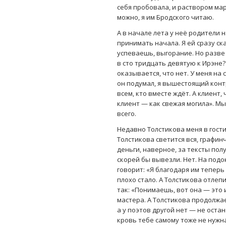
себя пробовала, и раствором мар
можно, я им Бродского читаю.
А в начале лета у неё родители 
принимать начала. Я ей сразу ск
успеваешь, выгорание. Но разве 
в сто тридцать девятую к Ирэне?
оказывается, что нет. У меня на с
он подумал, я вышестоящий конт
всем, кто вместе ждёт. А клиент,
клиент — как свежая могила». Мы
всего.
Недавно Толстикова меня в гости
Толстикова светится вся, графинч
деньги, наверное, за тексты по
скорей бы вывезли. Нет. На подо
говорит: «Я благодаря им теперь
плохо стало. А Толстикова отлеп
так: «Понимаешь, вот она — это и 
мастера. А Толстикова продолжа
а у поэтов другой нет — не оста
кровь тебе самому тоже не нужна,