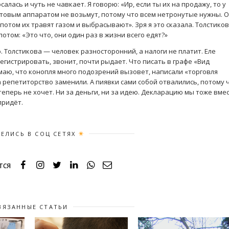
салась и чуть не чавкает. Я говорю: «Ир, если ты их на продажу, то у
товым аппаратом не возьмут, потому что всем нетронутые нужны. 
потом их травят газом и выбрасывают». Зря я это сказала. Толстико
потом: «Это что, они один раз в жизни всего едят?»
. Толстикова — человек разносторонний, а налоги не платит. Еле
гистрировать, звонит, почти рыдает. Что писать в графе «Вид
имаю, что конопля много подозрений вызовет, написали «торговля
 репетиторство заменили. А пиявки сами собой отвалились, потому 
теперь не хочет. Ни за деньги, ни за идею. Декларацию мы тоже вме
придёт.
ЕЛИСЬ В СОЦ СЕТЯХ
тся
ВЯЗАННЫЕ СТАТЬИ