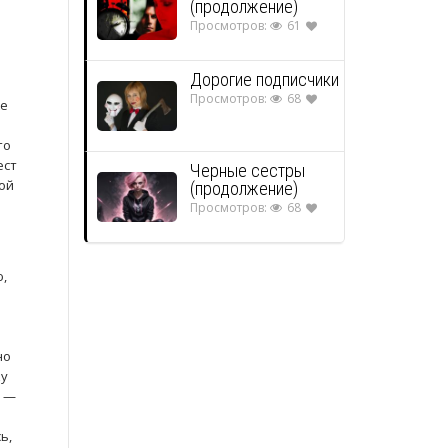
(продолжение)
Просмотров:
61
Дорогие подписчики
Просмотров:
68
же
то
ест
Черные сестры
бой
(продолжение)
Просмотров:
68
ю,
но
ку
т —
ь,