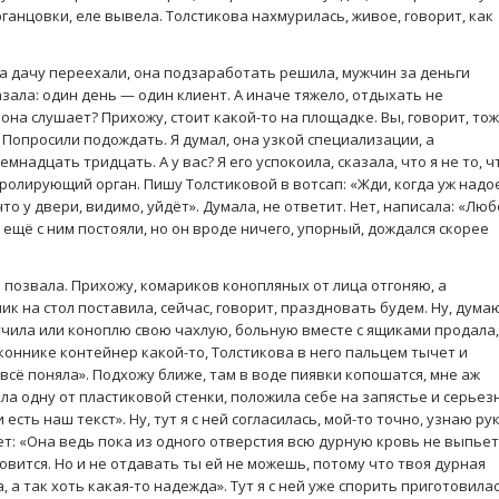
ганцовки, еле вывела. Толстикова нахмурилась, живое, говорит, как
на дачу переехали, она подзаработать решила, мужчин за деньги
азала: один день — один клиент. А иначе тяжело, отдыхать не
она слушает? Прихожу, стоит какой-то на площадке. Вы, говорит, то
 Попросили подождать. Я думал, она узкой специализации, а
емнадцать тридцать. А у вас? Я его успокоила, сказала, что я не то, ч
ролирующий орган. Пишу Толстиковой в вотсап: «Жди, когда уж надо
 что у двери, видимо, уйдёт». Думала, не ответит. Нет, написала: «Лю
 ещё с ним постояли, но он вроде ничего, упорный, дождался скорее
 позвала. Прихожу, комариков конопляных от лица отгоняю, а
ик на стол поставила, сейчас, говорит, праздновать будем. Ну, дума
лучила или коноплю свою чахлую, больную вместе с ящиками продала,
коннике контейнер какой-то, Толстикова в него пальцем тычет и
 всё поняла». Подхожу ближе, там в воде пиявки копошатся, мне аж
ила одну от пластиковой стенки, положила себе на запястье и серьез
есть наш текст». Ну, тут я с ней согласилась, мой-то точно, узнаю ру
ет: «Она ведь пока из одного отверстия всю дурную кровь не выпье
новится. Но и не отдавать ты ей не можешь, потому что твоя дурная
 а так хоть какая-то надежда». Тут я с ней уже спорить приготовилас