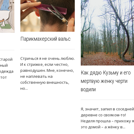
Парикмахерский вальс
Стричься я не очень люблю.
 старой
И к стрижке, если честно,
сный
равнодушен. Мне, конечно,
 одежда
Как дядю Кузьму и его
не наплевать на
этот
мертвую женку черти
собственную внешность,
но...
водили
Я, значит, запил в соседней
деревне со свояком-то!
Неделя прошла – прихожу я
это домой – а жёнку в...