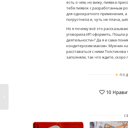
есть о чём, но вижу, пиявка присо
тебя пиявок с разработанным ро
для однократного применения, а 
погрустнела и, чуть не плача, шё
Но я почему всё это рассказываю
уговорила ИП оформить. Пошла ре
деятельности»? Да я и сама пон
кондитерским маком». Мужчин на
расставаться с ними Толстикова 
заполняли, так что ждите, скоро 
ПОД
10
Нрави
С