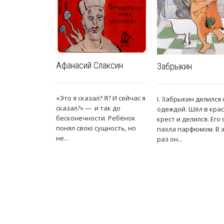
Афанасий Слаксин
Забрыкин
«Это я сказал? Я? И сейчас я
I. Забрыкин делился
сказал?» — и так до
одеждой. Шёл в кра
бесконечности. Ребёнок
крест и делился. Его
понял свою сущность, но
пахла парфюмом. В 
не...
раз он...