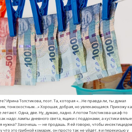
те? Ирина Толстикова, поэт. Та, которая «…Не правда ли, ты думал
им, тонкокостным…» Хорошая, добрая, но увлекающаяся. Прихожу ка
ре летают. Одна, две. Ну, думаю, ладно. А потом Толстикова шкаф-то
 как надо: лампы дневного света, ящики с поддонами, а кустики вялые
ля нужна? Захочешь — не продашь. Я ей говорю, чтобы инсектицидо
 что это грибной комарик, он просто так не уйдёт, я и перекисью у