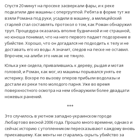
Спустя 20 минут на просеке засверкали фары, и к реке
подкатили две машины с опергруппой. Ребята в форме тут же
взяли Романа под руки, усадили в машину, а милицейский
старлей стал составлять протокол о том, как Роман обнаружил
труп. Процедура оказалась вполне будничной и не страшной,
но юноша понимал, что на него первого падает подозрение в
убийстве. Хорошо, что он догадался не подходить к телу и не
доставать его из воды. А значит, следов на песке не оставил.
Впрочем, на алиби это никак не тянуло.
Юлька уже сидела, привалившись к дереву, рыдая и мотая
головой, и Роман, как мог, из машины порывался унять ее
истерику. Вскоре по вызову оперов прибыли водолазы и
достали из реки тело молодого парня. Уже во время
поверхностного осмотра на нем обнаружили более двадцати
ножевых ранений.
***
Это случилось в уютном западно-украинском городе
Любартово весной 2006 года. Прошло много времени, однако и
сейчас историю с утопленником пересказывают каждому вновь
приехавшему. Как менты ни старались скрыть убийство за