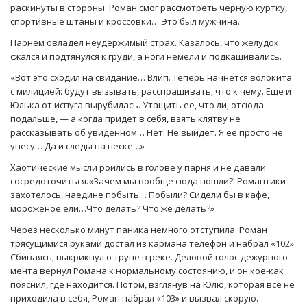
раскинуты в стороны. Роман смог рассмотреть черную куртку,
спортивные штаны и кроссовки… Это был мужчина.
Парнем овладел неудержимый страх. Казалось, что желудок
сжался и подтянулся к груди, а ноги немели и подкашивались.
«Вот это сходил на свидание… Влип. Теперь начнется волокита
с милицией: будут вызывать, расспрашивать, что к чему. Еще и
Юлька от испуга вырубилась. Утащить ее, что ли, отсюда
подальше, — а когда придет в себя, взять клятву не
рассказывать об увиденном… Нет. Не выйдет. Я ее просто не
унесу… Да и следы на песке…»
Хаотические мысли роились в голове у парня и не давали
сосредоточиться.«Зачем мы вообще сюда пошли?! Романтики
захотелось, наедине побыть… Побыли? Сидели бы в кафе,
мороженое ели…Что делать? Что же делать?»
Через несколько минут паника немного отступила. Роман
трясущимися руками достал из кармана телефон и набрал «102».
Сбиваясь, выкрикнул о трупе в реке. Деловой голос дежурного
мента вернул Романа к нормальному состоянию, и он кое-как
пояснил, где находится. Потом, взглянув на Юлю, которая все не
приходила в себя, Роман набрал «103» и вызвал скорую.