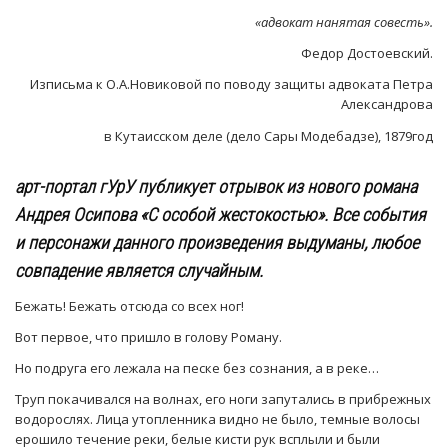
«адвокат нанятая совесть».
Федор Достоевский.
Изписьма к О.А.Новиковой по поводу защиты адвоката Петра
Александрова
в Кутаисском деле (дело Сары Модебадзе), 1879год
арт-портал гУрУ публикует отрывок из нового романа
Андрея Осипова «С особой жестокостью». Все события
и персонажи данного произведения выдуманы, любое
совпадение является случайным.
Бежать! Бежать отсюда со всех ног!
Вот первое, что пришло в голову Роману.
Но подруга его лежала на песке без сознания, а в реке…
Труп покачивался на волнах, его ноги запутались в прибрежных
водорослях. Лица утопленника видно не было, темные волосы
ерошило течение реки, белые кисти рук всплыли и были