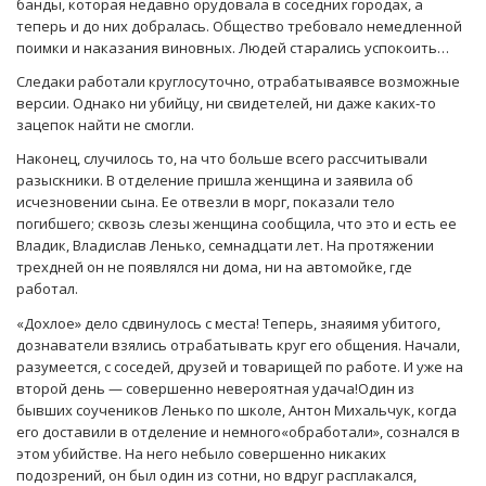
банды, которая недавно орудовала в соседних городах, а
теперь и до них добралась. Общество требовало немедленной
поимки и наказания виновных. Людей старались успокоить…
Следаки работали круглосуточно, отрабатываявсе возможные
версии. Однако ни убийцу, ни свидетелей, ни даже каких-то
зацепок найти не смогли.
Наконец, случилось то, на что больше всего рассчитывали
разыскники. В отделение пришла женщина и заявила об
исчезновении сына. Ее отвезли в морг, показали тело
погибшего; сквозь слезы женщина сообщила, что это и есть ее
Владик, Владислав Ленько, семнадцати лет. На протяжении
трехдней он не появлялся ни дома, ни на автомойке, где
работал.
«Дохлое» дело сдвинулось с места! Теперь, знаяимя убитого,
дознаватели взялись отрабатывать круг его общения. Начали,
разумеется, с соседей, друзей и товарищей по работе. И уже на
второй день — совершенно невероятная удача!Один из
бывших соучеников Ленько по школе, Антон Михальчук, когда
его доставили в отделение и немного«обработали», сознался в
этом убийстве. На него небыло совершенно никаких
подозрений, он был один из сотни, но вдруг расплакался,