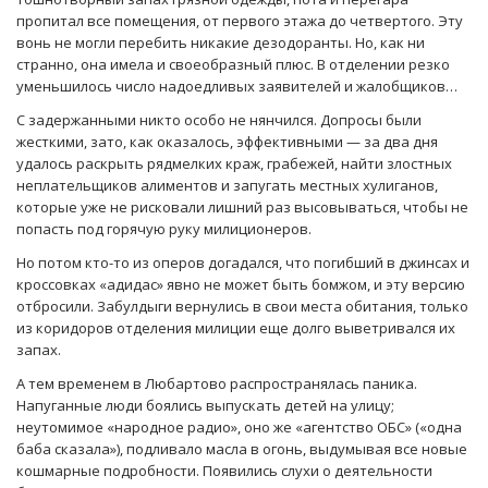
пропитал все помещения, от первого этажа до четвертого. Эту
вонь не могли перебить никакие дезодоранты. Но, как ни
странно, она имела и своеобразный плюс. В отделении резко
уменьшилось число надоедливых заявителей и жалобщиков…
С задержанными никто особо не нянчился. Допросы были
жесткими, зато, как оказалось, эффективными — за два дня
удалось раскрыть рядмелких краж, грабежей, найти злостных
неплательщиков алиментов и запугать местных хулиганов,
которые уже не рисковали лишний раз высовываться, чтобы не
попасть под горячую руку милиционеров.
Но потом кто-то из оперов догадался, что погибший в джинсах и
кроссовках «адидас» явно не может быть бомжом, и эту версию
отбросили. Забулдыги вернулись в свои места обитания, только
из коридоров отделения милиции еще долго выветривался их
запах.
А тем временем в Любартово распространялась паника.
Напуганные люди боялись выпускать детей на улицу;
неутомимое «народное радио», оно же «агентство ОБС» («одна
баба сказала»), подливало масла в огонь, выдумывая все новые
кошмарные подробности. Появились слухи о деятельности