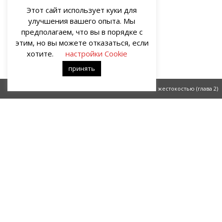
Этот сайт использует куки для
улучшения вашего опыта. Мы
предполагаем, что вы в порядке с
этим, но вы можете отказаться, если
хотите.
настройки Cookie
принять
С особой жестокостью
С особой жестокостью (глава 2)
О НАС
Портал о современных культуре и искусстве «гУрУ». Все права
защищены законом. Рукописи не рецензируются и не
возвращаются. Рецензирование рукописей возможно при
договорённости с руководством проекта.
Все права на статьи и публикации, иллюстрации, материалы
иного рода и художественное оформление сайта принадлежат
редакции портала «гУрУ». Ответственность за содержание