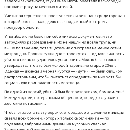
завесой секретности, слухи онем мигом облетели весьгород и
нагнали страху на местных жителей.
Учитывая серьезность преступления и резонанс среди горожан,
который оно вызвало, дело взял под личный контроль
прокурор области.
У погибшего не было при себе никаких документов, и это
затрудняло расследование. Их не нашли ни возле трупа, ни
выше по течению, хотя тщательно осмотрели не менее сотни
метров дна. Прошли сутки, двое, трое суток — однако личность
убитого никак не удавалось установить. Можно было только
утверждать, что это был молодой парень, не старше 20лет.
Одежда — джинсы и черная куртка — «дутик» — были слишком
распространены, чтобы пытаться определить по ним хотя бы
социальную принадлежность мертвеца.
По одной из версий, убитый был беспризорником, бомжом. Увы!
Между людьми, потерянными обществом, нередко случались
жестокие потасовки…
Чтобы отработать эту версию, в городское отделение милиции
свезли всех бомжей, которых только смогли найти — по
подвалам, заброшенным домам, на мусорных свалках…
Тошнотворный запах грязной одежды, пота и перегара