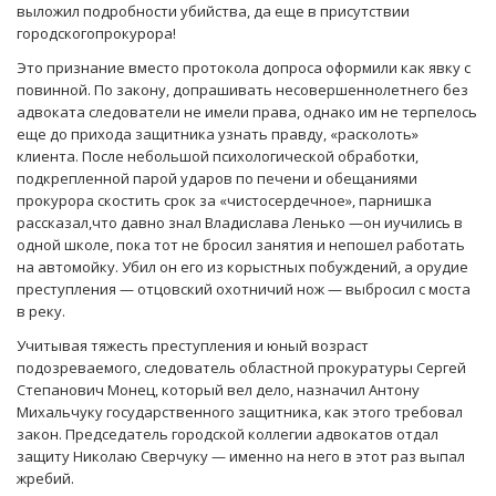
выложил подробности убийства, да еще в присутствии
городскогопрокурора!
Это признание вместо протокола допроса оформили как явку с
повинной. По закону, допрашивать несовершеннолетнего без
адвоката следователи не имели права, однако им не терпелось
еще до прихода защитника узнать правду, «расколоть»
клиента. После небольшой психологической обработки,
подкрепленной парой ударов по печени и обещаниями
прокурора скостить срок за «чистосердечное», парнишка
рассказал,что давно знал Владислава Ленько —он иучились в
одной школе, пока тот не бросил занятия и непошел работать
на автомойку. Убил он его из корыстных побуждений, а орудие
преступления — отцовский охотничий нож — выбросил с моста
в реку.
Учитывая тяжесть преступления и юный возраст
подозреваемого, следователь областной прокуратуры Сергей
Степанович Монец, который вел дело, назначил Антону
Михальчуку государственного защитника, как этого требовал
закон. Председатель городской коллегии адвокатов отдал
защиту Николаю Сверчуку — именно на него в этот раз выпал
жребий.