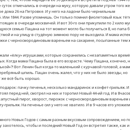
 суток отмечались в очереди на муку, которую давали утром того же
оре дома 26 на Петровке. И у него на ладони было чернильным
. Или 1844. Разве упомнишь. Он только помнил фиолетовый язык тёт
оящих в очереди москвичей. И вот 30-го они прикупили по 2 кило му
щуюся семью Пацана на тот момент могло бы получиться 8, но папа 
стмой и на улицу в студёную зимнюю пору не выходила. И мама испе
рожки с черносмородиновым вареньем на сахарине, посыпанные тем 
жали «ёлку» игрушками, которые сохранились с незапамятных времё
х. Когда мама Пацана была в его возрасте. Чему Пацана, конечно, 
ькой»?! Вот Ленин был когда-то маленький с курчавой головой, а ма
серебряный шпиль. Пацан очень жалел, что у них не было звезды, но
 же всё быть хорошо.
подарок: пачку печенья, несколько мандаринок и конфет-грильяж. И
тоял перед ней, смотрел на них и торопил Новый 44-ий год. И в 8часо
 капустный пирог, хворост, пирожок с черносмородиновым вареньем 
-грильяж. На печенье сил у него не хватило. И в 9 часов его уложил
много Новых Годов с самым разным вкусовым сопровождением, но п
 захотелось, чтобы и последний Новый Год он встретил также, как и