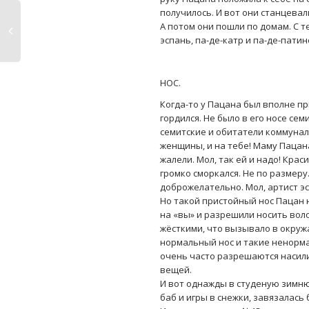
получилось. И вот они станцевал
А потом они пошли по домам. С т
эспань, па-де-катр и па-де-патин
НОС.
Когда-то у Пацана был вполне п
гордился. Не было в его носе се
семитские и обитатели коммунал
женщины, и на тебе! Маму Пацана
жалели. Мол, так ей и надо! Крас
громко сморкался. Не по размеру
доброжелательно. Мол, артист эст
Но такой пристойный нос Пацан н
на «вы» и разрешили носить вол
жёсткими, что вызывало в окруж
нормальный нос и такие ненорма
очень часто разрешаются насил
вещей.
И вот однажды в студеную зимню
баб и игры в снежки, завязалас