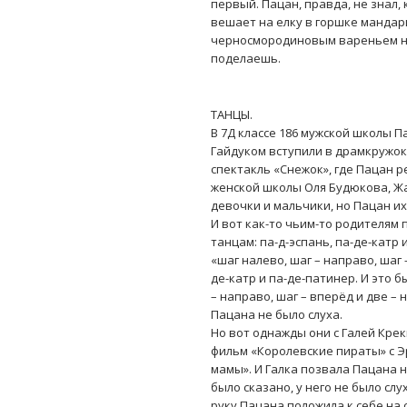
первый. Пацан, правда, не знал,
вешает на елку в горшке мандари
черносмородиновым вареньем нет
поделаешь.
ТАНЦЫ.
В 7Д классе 186 мужской школы 
Гайдуком вступили в драмкружок
спектакль «Снежок», где Пацан р
женской школы Оля Будюкова, Жа
девочки и мальчики, но Пацан их
И вот как-то чьим-то родителям 
танцам: па-д-эспань, па-де-катр 
«шаг налево, шаг – направо, шаг 
де-катр и па-де-патинер. И это б
– направо, шаг – вперёд и две – н
Пацана не было слуха.
Но вот однажды они с Галей Кр
фильм «Королевские пираты» с Э
мамы». И Галка позвала Пацана на
было сказано, у него не было слу
руку Пацана положила к себе на сп