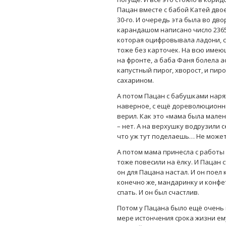
Пацан вместе с бабой Катей двое
30-го. И очередь эта была во дв
карандашом написано число 2365
которая оцифровывала ладони, ст
тоже без карточек. На всю имею
на фронте, а баба Фаня болела а
капустный пирог, хворост, и пи
сахарином.
А потом Пацан с бабушками наря
наверное, с ещё дореволюционны
верил. Как это «мама была мален
– нет. А на верхушку водрузили 
что уж тут поделаешь… Не может
А потом мама принесла с работы 
тоже повесили на ёлку. И Пацан с
он для Пацана настал. И он поел
конечно же, мандаринку и конфету
спать. И он был счастлив.
Потом у Пацана было ещё очень 
мере истончения срока жизни ему