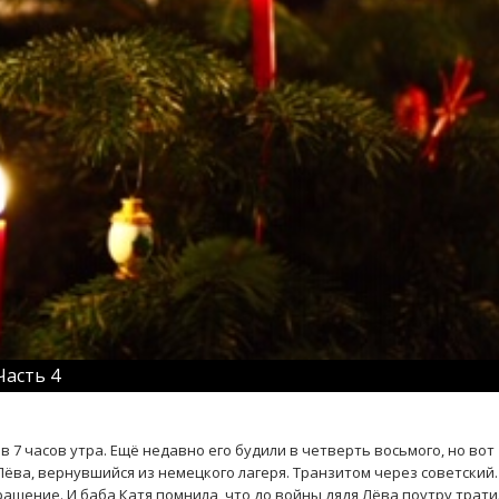
Часть 4
 7 часов утра. Ещё недавно его будили в четверть восьмого, но вот
Лёва, вернувшийся из немецкого лагеря. Транзитом через советский.
ращение. И баба Катя помнила, что до войны дядя Лёва поутру трати