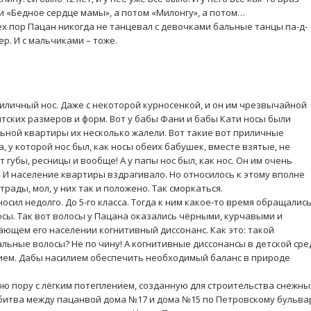
и «Бедное сердце мамы», а потом «Милонгу», а потом…
ех пор Пацан никогда не танцевал с девочками бальные танцы па-д-
ер. И с мальчиками – тоже.
риличный нос. Даже с некоторой курносенкой, и он им чрезвычайной
митских размеров и форм. Вот у бабы Фани и бабы Кати носы были
ьной квартиры их несколько жалели. Вот такие вот приличные
, у которой нос был, как носы обеих бабушек, вместе взятые, не
ит губы, ресницы и вообще! А у папы нос был, как нос. Он им очень
. И население квартиры вздрагивало. Но относилось к этому вполне
рады, мол, у них так и положено. Так сморкаться.
осил недолго. До 5-го класса. Тогда к ним какое-то время обращалис
осы. Так вот волосы у Пацана оказались чёрными, курчавыми и
ающем его населении когнитивный диссонанс. Как это: такой
льные волосы? Не по чину! А когнитивные диссонансы в детской сре
ием. Дабы насилием обеспечить необходимый баланс в природе
ю пору с лёгким потеплением, созданную для строительства снежны
ь битва между пацанвой дома №17 и дома №15 по Петровскому бульва