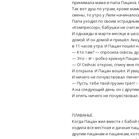
принимала мама и папа Пацана. 
Так вот душ по утрам, кроме мамы
смены, то утро у Лили начиналось
Папа уходил по своим эстрадным 
«Компрессор», бабушки не считаю
И однажды в марте-месяце в шко
домой. И он домой и пришёл. Акк
в 11 часов утра. И Пацан пошёл 
— Кто там? — спросила сквозь ду
— Это – я! – робко крикнул Пацан
— О! Сейчас открою, спину мне 
И открыла. И Пацан вошёл. И уви
И ничего не почувствовал. Ничег
— Пусть тебе твой грузин трёт! –
А на следующий день он с други
И опять ничего не почувствовал.
ПЛАВАНЬЕ.
Когда Пацан жил вместе с бабой 
ходила вся местная и дачная пац
другим пацанам и пацанкам, кот