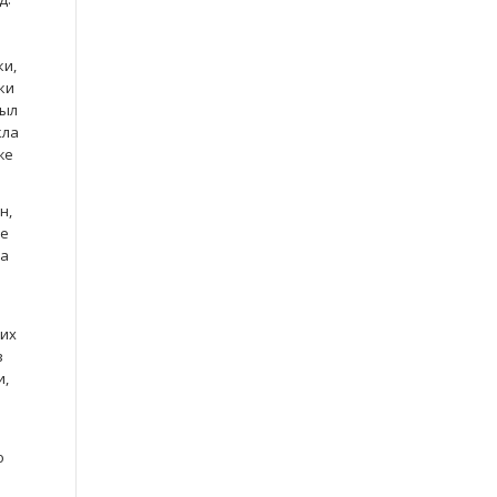
ки,
ки
был
кла
же
н,
не
ма
 их
в
и,
и
о