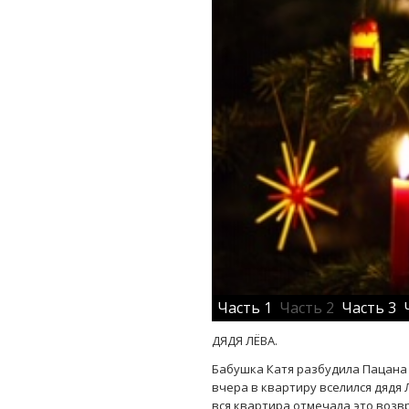
Часть 1
Часть 2
Часть 3
ДЯДЯ ЛЁВА.
Бабушка Катя разбудила Пацана в
вчера в квартиру вселился дядя 
вся квартира отмечала это возв