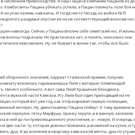
 в численном превосходстве. И наш Пацан в компании пацанов из д
во. Комбатанты Пацана убежать успели, а Пацан покинуть поле боя н
. И он упал наземь навзничь. И тогда некто Гвоздь из войска №15
е недолгого раздумья опустил её на не соответствующий волосам но
е?
ушен навсегда. Сейчас у Пацана вполне себе семитский нос. И жизнь
том волосы подкачали. Их практически нет, и понять, насколько они
ктически невозможно. Ну, не бывает в жизни так, чтобы всё было
врей оборонного значения, лауреат Сталинской премии, получил
о комнату вселилась парикмахерша Лиля с матерью Олимпиадой
ть. Ничего особенного. А вот сама Лиля! Крашеная блондинка,
 Мечта мужской части Кавказа. И у Лили был один приходящий на не
 Пацан, который вот уже год, как отпраздновал первую поллюцию,
женный интерес. Ну, джентльмены Пацана поймут. К тому времени и
нский переулок тётку Марфушу, прачку округи, и в ванную заселили
была в ней до постреволюционного уплотнения, а – новую. И очередь 
 две части: ту, которая довольствовалась раковиной на кухне, и ту
мать душ. И до вселения в квартиру кавказской мечты, душ по утрам