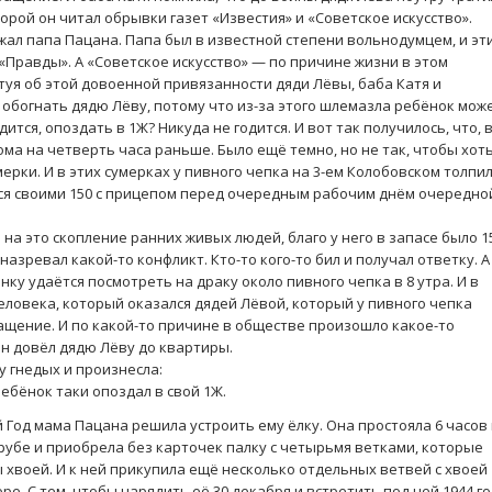
орой он читал обрывки газет «Известия» и «Советское искусство».
ал папа Пацана. Папа был в известной степени вольнодумцем, и эт
«Правды». А «Советское искусство» — по причине жизни в этом
ятуя об этой довоенной привязанности дяди Лёвы, баба Катя и
обогнать дядю Лёву, потому что из-за этого шлемазла ребёнок мож
дится, опоздать в 1Ж? Никуда не годится. И вот так получилось, что, 
ма на четверть часа раньше. Было ещё темно, но не так, чтобы хот
мерки. И в этих сумерках у пивного чепка на 3-ем Колобовском толпи
ся своими 150 с прицепом перед очередным рабочим днём очередно
на это скопление ранних живых людей, благо у него в запасе было 1
назревал какой-то конфликт. Кто-то кого-то бил и получал ответку. А
нку удаётся посмотреть на драку около пивного чепка в 8 утра. И в
еловека, который оказался дядей Лёвой, который у пивного чепка
щение. И по какой-то причине в обществе произошло какое-то
ан довёл дядю Лёву до квартиры.
у гнедых и произнесла:
ребёнок таки опоздал в свой 1Ж.
 Год мама Пацана решила устроить ему ёлку. Она простояла 6 часов
рубе и приобрела без карточек палку с четырьмя ветками, которые
 хвоей. И к ней прикупила ещё несколько отдельных ветвей с хвоей
оре. С тем, чтобы нарядить её 30 декабря и встретить под ней 1944 го