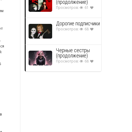
(продолжение)
Просмотров:
61
им
Дорогие подписчики
ет
Просмотров:
68
в
ь
лся
Черные сестры
й
(продолжение)
Просмотров:
68
5
 в
д.