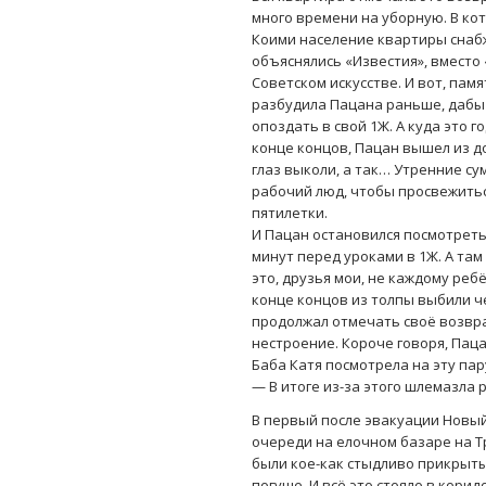
много времени на уборную. В кот
Коими население квартиры снабж
объяснялись «Известия», вместо 
Советском искусстве. И вот, пам
разбудила Пацана раньше, дабы 
опоздать в свой 1Ж. А куда это го
конце концов, Пацан вышел из до
глаз выколи, а так… Утренние су
рабочий люд, чтобы просвежить
пятилетки.
И Пацан остановился посмотреть 
минут перед уроками в 1Ж. А там 
это, друзья мои, не каждому ребё
конце концов из толпы выбили ч
продолжал отмечать своё возвра
нестроение. Короче говоря, Пац
Баба Катя посмотрела на эту пар
— В итоге из-за этого шлемазла 
В первый после эвакуации Новый
очереди на елочном базаре на Т
были кое-как стыдливо прикрыты
погуще. И всё это стояло в корид