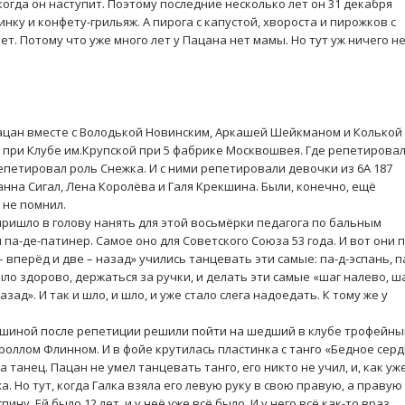
 когда он наступит. Поэтому последние несколько лет он 31 декабря
нку и конфету-грильяж. А пирога с капустой, хвороста и пирожков с
. Потому что уже много лет у Пацана нет мамы. Но тут уж ничего н
Пацан вместе с Володькой Новинским, Аркашей Шейкманом и Колькой
 при Клубе им.Крупской при 5 фабрике Москвошвея. Где репетирова
епетировал роль Снежка. И с ними репетировали девочки из 6А 187
нна Сигал, Лена Королёва и Галя Крекшина. Были, конечно, ещё
 не помнил.
пришло в голову нанять для этой восьмёрки педагога по бальным
и па-де-патинер. Самое оно для Советского Союза 53 года. И вот они 
– вперёд и две – назад» учились танцевать эти самые: па-д-эспань, п
ыло здорово, держаться за ручки, и делать эти самые «шаг налево, ш
азад». И так и шло, и шло, и уже стало слега надоедать. К тому же у
екшиной после репетиции решили пойти на шедший в клубе трофейны
роллом Флинном. И в фойе крутилась пластинка с танго «Бедное сер
 танец. Пацан не умел танцевать танго, его никто не учил, и, как уж
ха. Но тут, когда Галка взяла его левую руку в свою правую, а правую
ину. Ей было 12 лет, и у неё уже всё было. И у него всё как-то враз