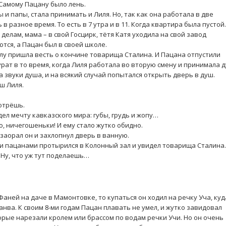
Самому Пацану было лень.
 и папы, стала принимать и Лиля. Но, так как она работала в две
 в разное время. То есть в 7 утра и в 11. Когда квартира была пустой.
делам, мама – в свой Госцирк, тётя Катя уходила на свой завод
тся, а Пацан был в своей школе.
лу пришла весть о кончине товарища Сталина. И Пацана отпустили
урат в то время, когда Лиля работала во вторую смену и принимала 
на звуки душа, и на всякий случай попытался открыть дверь в душ.
ш Лиля.
.
потрёшь.
дел мечту кавказского мира: губы, грудь и жопу…
о, ничегошеньки! И ему стало жутко обидно.
 заорал он и захлопнул дверь в ванную.
ми пацанами протырился в Колонный зал и увидел товарища Сталина.
 Ну, что уж тут поделаешь…
Фаней на даче в Мамонтовке, то купаться он ходил на речку Уча, куд
анва. К своим 8-ми годам Пацан плавать не умел, и жутко завидовал
орые нарезали кролем или брассом по водам речки Учи. Но он очень