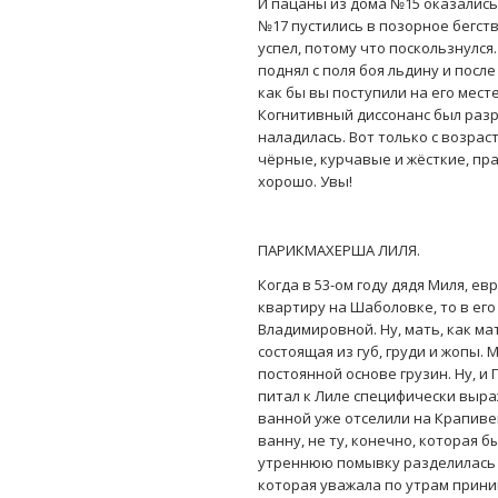
И пацаны из дома №15 оказались
№17 пустились в позорное бегст
успел, потому что поскользнулся
поднял с поля боя льдину и посл
как бы вы поступили на его мест
Когнитивный диссонанс был разр
наладилась. Вот только с возрас
чёрные, курчавые и жёсткие, пра
хорошо. Увы!
ПАРИКМАХЕРША ЛИЛЯ.
Когда в 53-ом году дядя Миля, е
квартиру на Шаболовке, то в ег
Владимировной. Ну, мать, как ма
состоящая из губ, груди и жопы.
постоянной основе грузин. Ну, и
питал к Лиле специфически выра
ванной уже отселили на Крапиве
ванну, не ту, конечно, которая 
утреннюю помывку разделилась на
которая уважала по утрам прини