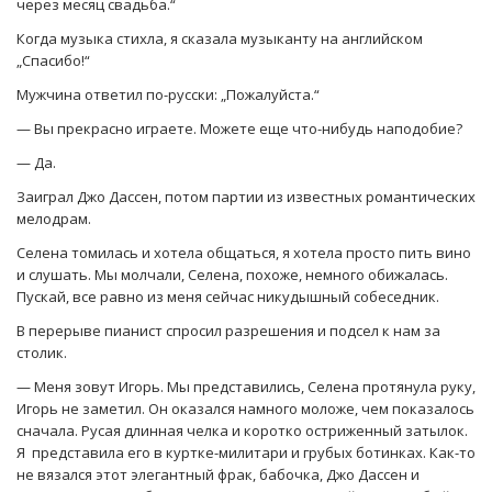
через месяц свадьба.“
Когда музыка стихла, я сказала музыканту на английском
„Спасибо!“
Мужчина ответил по-русски: „Пожалуйста.“
— Вы прекрасно играете. Можете еще что-нибудь наподобие?
— Да.
Заиграл Джо Дассен, потом партии из известных романтических
мелодрам.
Селена томилась и хотела общаться, я хотела просто пить вино
и слушать. Мы молчали, Селена, похоже, немного обижалась.
Пускай, все равно из меня сейчас никудышный собеседник.
В перерыве пианист спросил разрешения и подсел к нам за
столик.
— Меня зовут Игорь. Мы представились, Селена протянула руку,
Игорь не заметил. Он оказался намного моложе, чем показалось
сначала. Русая длинная челка и коротко остриженный затылок.
Я представила его в куртке-милитари и грубых ботинках. Как-то
не вязался этот элегантный фрак, бабочка, Джо Дассен и