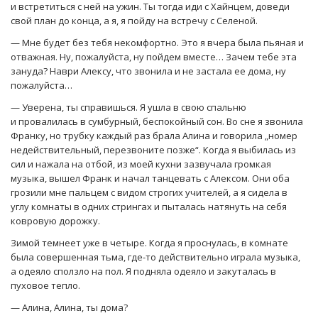
и встретиться с ней на ужин. Ты тогда иди с Хайнцем, доведи
свой план до конца, а я, я пойду на встречу с Селеной.
— Мне будет без тебя некомфортно. Это я вчера была пьяная и
отважная. Ну, пожалуйста, ну пойдем вместе… Зачем тебе эта
зануда? Наври Алексу, что звонила и не застала ее дома, ну
пожалуйста…
— Уверена, ты справишься. Я ушла в свою спальню
и провалилась в сумбурный, беспокойный сон. Во сне я звонила
Франку, но трубку каждый раз брала Алина и говорила „номер
недействительный, перезвоните позже“. Когда я выбилась из
сил и нажала на отбой, из моей кухни зазвучала громкая
музыка, вышел Франк и начал танцевать с Алексом. Они оба
грозили мне пальцем с видом строгих учителей, а я сидела в
углу комнаты в одних стрингах и пыталась натянуть на себя
ковровую дорожку.
Зимой темнеет уже в четыре. Когда я проснулась, в комнате
была совершенная тьма, где-то действительно играла музыка,
а одеяло сползло на пол. Я подняла одеяло и закуталась в
пуховое тепло.
— Алина, Алина, ты дома?