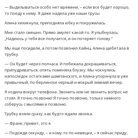
— Выделываться особо нет времени, – если все будет хорошо,
то поеду к нему. Я даже надела уже наши трусы.
Алина хихикнула, приподняла юбку и покружилась.
Мне стало смешно. Прямо амулет какой-то. Я улыбнулась:
„Надеюсь у тебя все получится, и он потеряет голову.“
Мы еще посидели, а потом позвонил Хайнц. Алина щебетала в
трубку.
— Он будет через полчаса. И побежала докрашиваться,
припудриваться, опять поменяла блузку. Мы чокнулись
напоследок остатками шампанского, и Алина упорхнула в уже
привычный, по-берлински черный и мокрый зимний вечер.
Я ходила вокруг телефона. Звонить или не звонить вопрос не
стоял. Я точно позвоню! Я точно позвоню, только немного
соберусь с мыслями и позвоню.
Трубку взяли сразу, как будто ждали звонка.
— Франк, привет, это я.
— Подожди секунду, – и кому-то по-немецки, – я сейчас приду,