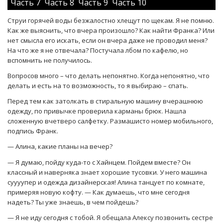
Часть 7
Часть 8
Часть 9
Часть 10
Струи горячей воды безжалостно хлещут по щекам. Я не помню.
Как же выяснить, что вчера произошло? Как найти Франка? Или
нет смысла его искать, если он вчера даже не проводил меня?
На что же я не отвечала? Постучала лбом по кафелю, но
вспомнить не получилось.
Вопросов много – что делать непонятно. Когда непонятно, что
делать и есть на то возможность, то я выбираю – спать.
Перед тем как затолкать в стиральную машину вчерашнюю
одежду, по привычке проверила карманы брюк. Нашла
сложенную вчетверо салфетку. Размашисто номер мобильного,
подпись Франк.
— Алина, какие планы на вечер?
— Я думаю, пойду куда-то с Хайнцем. Пойдем вместе? Он
классный и наверняка знает хорошие тусовки. У него машина
суууупер и одежда дизайнерская! Алина танцует по комнате,
примеряя новую кофту. — Как думаешь, что мне сегодня
надеть? Ты уже знаешь, в чем пойдешь?
— Я не иду сегодня с тобой. Я обещала Алексу позвонить сестре