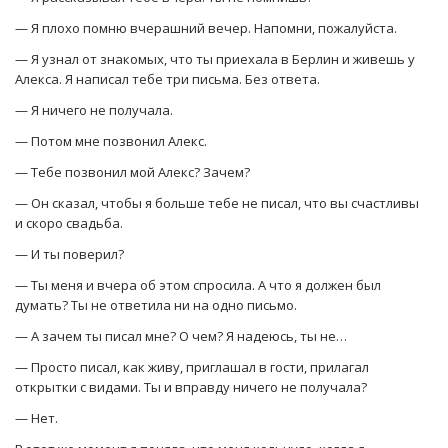
— Я плохо помню вчерашний вечер. Напомни, пожалуйста.
— Я узнал от знакомых, что ты приехала в Берлин и живешь у
Алекса. Я написал тебе три письма. Без ответа.
— Я ничего не получала.
— Потом мне позвонил Алекс.
— Тебе позвонил мой Алекс? Зачем?
— Он сказал, чтобы я больше тебе не писал, что вы счастливы
и скоро свадьба.
— И ты поверил?
— Ты меня и вчера об этом спросила. А что я должен был
думать? Ты не ответила ни на одно письмо.
— А зачем ты писал мне? О чем? Я надеюсь, ты не…
— Просто писал, как живу, приглашал в гости, прилагал
открытки с видами. Ты и вправду ничего не получала?
— Нет.