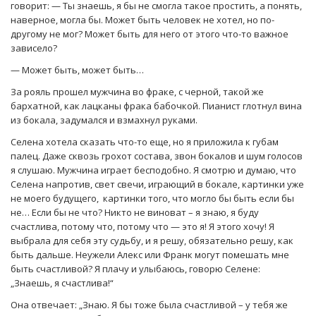
говорит: — Ты знаешь, я бы не смогла такое простить, а понять,
наверное, могла бы. Может быть человек не хотел, но по-
другому не мог? Может быть для него от этого что-то важное
зависело?
— Может быть, может быть…
За рояль прошел мужчина во фраке, с черной, такой же
бархатной, как лацканы фрака бабочкой. Пианист глотнул вина
из бокала, задумался и взмахнул руками.
Селена хотела сказать что-то еще, но я приложила к губам
палец. Даже сквозь грохот состава, звон бокалов и шум голосов
я слушаю. Мужчина играет бесподобно. Я смотрю и думаю, что
Селена напротив, свет свечи, играющий в бокале, картинки уже
не моего будущего, картинки того, что могло бы быть если бы
не… Если бы не что? Никто не виноват – я знаю, я буду
счастлива, потому что, потому что — это я! Я этого хочу! Я
выбрала для себя эту судьбу, и я решу, обязательно решу, как
быть дальше. Неужели Алекс или Франк могут помешать мне
быть счастливой? Я плачу и улыбаюсь, говорю Селене:
„Знаешь, я счастлива!“
Она отвечает: „Знаю. Я бы тоже была счастливой – у тебя же