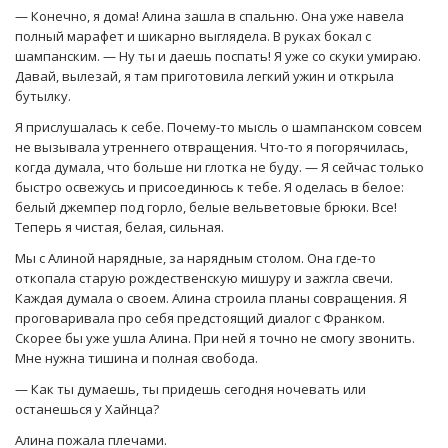
— Конечно, я дома! Алина зашла в спальню. Она уже навела
полный марафет и шикарно выглядела. В руках бокал с
шампанским. — Ну ты и даешь поспать! Я уже со скуки умираю.
Давай, вылезай, я там приготовила легкий ужин и открыла
бутылку.
Я прислушалась к себе. Почему-то мысль о шампанском совсем
не вызывала утреннего отвращения. Что-то я погорячилась,
когда думала, что больше ни глотка не буду. — Я сейчас только
быстро освежусь и присоединюсь к тебе. Я оделась в белое:
белый джемпер под горло, белые вельветовые брюки. Все!
Теперь я чистая, белая, сильная.
Мы с Алиной нарядные, за нарядным столом. Она где-то
откопала старую рождественскую мишуру и зажгла свечи.
Каждая думала о своем. Алина строила планы совращения. Я
проговаривала про себя предстоящий диалог с Франком.
Скорее бы уже ушла Алина. При ней я точно не смогу звонить.
Мне нужна тишина и полная свобода.
— Как ты думаешь, ты придешь сегодня ночевать или
останешься у Хайнца?
Алина пожала плечами.