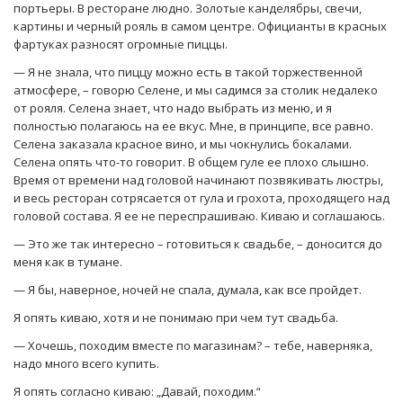
портьеры. В ресторане людно. Золотые канделябры, свечи,
картины и черный рояль в самом центре. Официанты в красных
фартуках разносят огромные пиццы.
— Я не знала, что пиццу можно есть в такой торжественной
атмосфере, – говорю Селене, и мы садимся за столик недалеко
от рояля. Селена знает, что надо выбрать из меню, и я
полностью полагаюсь на ее вкус. Мне, в принципе, все равно.
Селена заказала красное вино, и мы чокнулись бокалами.
Селена опять что-то говорит. В общем гуле ее плохо слышно.
Время от времени над головой начинают позвякивать люстры,
и весь ресторан сотрясается от гула и грохота, проходящего над
головой состава. Я ее не переспрашиваю. Киваю и соглашаюсь.
— Это же так интересно – готовиться к свадьбе, – доносится до
меня как в тумане.
— Я бы, наверное, ночей не спала, думала, как все пройдет.
Я опять киваю, хотя и не понимаю при чем тут свадьба.
— Хочешь, походим вместе по магазинам? – тебе, наверняка,
надо много всего купить.
Я опять согласно киваю: „Давай, походим.“