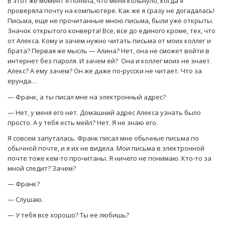
В этот же момент я поняла, что меня кольнуло, когда я
проверяла почту на компьютере. Как же я сразу не догадалась!
Письма, еще не прочитанные мною письма, были уже открыты.
Значок открытого конверта! Все, все до единого кроме, тех, что
от Алекса. Кому и зачем нужно читать письма от моих коллег и
брата? Первая же мысль — Алина? Нет, она не сможет войти в
интернет без пароля. И зачем ей? Она и коллег моих не знает.
Алекс? А ему зачем? Он же даже по-русски не читает. Что за
ерунда…
— Франк, а ты писал мне на электронный адрес?
— Нет, у меня его нет. Домашний адрес Алекса узнать было
просто. А у тебя есть мейл? Нет. Я не знаю его.
Я совсем запуталась. Франк писал мне обычные письма по
обычной почте, и я их не видела. Мои письма в электронной
почте тоже кем-то прочитаны. Я ничего не понимаю. Кто-то за
мной следит? Зачем?
— Франк?
— Слушаю.
— У тебя все хорошо? Ты ее любишь?