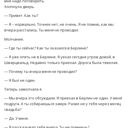
мне надо поговорить.
Хлопнула дверь.
— Привет. Как ты?
— Я – нормально. Точнее нет, не очень. Я не помню, как мы
вчера расстались. Ты меня не проводил.
Молчание.
— Где ты сейчас? Как ты оказался в Берлине?
— Я уже опять не в Берлине. Я уехал сегодня утром домой, в
Шварцвальд. Недавно только приехал. Дорога была тяжелая.
— Почему ты вчера меня не проводил?
— Я был не один.
Теперь замолчала я.
— Мы вчера это обсуждали. Я приехал в Берлин не один. У меня
подруга. А ты собираешься замуж. Разве не у тебя через месяц
свадьба?
— Да. У меня.
— Я рассказывал тебе вчера. Ты не помнишь?