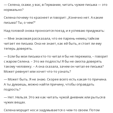
— Селена, скажи, у вас, в Германии, читать чужие письма — это
нормально?
Селена почему-то краснеет и говорит: „Конечно нет. А какие
письма? Ты, о чем?“
Над головой снова проносится поезд, и я успеваю придумать:
— Мне знакомая рассказала, что ее парень-немец тайком
читает ее письма. Она не знает, как ей быть, и стоит ли ему
теперь доверять.
— Если бы мои письма кто-то читал я бы не пережила, – говорит
с жаром Селена. – Это же подлость! Я бы не смогла доверять
такому человеку. – А она сказала, зачем он читал ее письма?
Может ревнует или хочет что-то узнать?
— Может быть. Я не знаю. Скорее всего есть какая-то причина.
А ты думаешь, можно найти причину, чтобы оправдать
подлость?
— Нет. Нельзя. Это же как читать чужой дневник или рыться в
чужих вещах.
Селена морщит нос и задумывается о чем-то своем. Потом