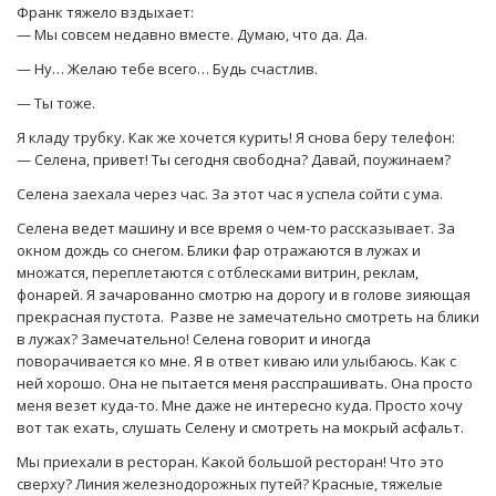
Франк тяжело вздыхает:
— Мы совсем недавно вместе. Думаю, что да. Да.
— Ну… Желаю тебе всего… Будь счастлив.
— Ты тоже.
Я кладу трубку. Как же хочется курить! Я снова беру телефон:
— Селена, привет! Ты сегодня свободна? Давай, поужинаем?
Селена заехала через час. За этот час я успела сойти с ума.
Селена ведет машину и все время о чем-то рассказывает. За
окном дождь со снегом. Блики фар отражаются в лужах и
множатся, переплетаются с отблесками витрин, реклам,
фонарей. Я зачарованно смотрю на дорогу и в голове зияющая
прекрасная пустота. Разве не замечательно смотреть на блики
в лужах? Замечательно! Селена говорит и иногда
поворачивается ко мне. Я в ответ киваю или улыбаюсь. Как с
ней хорошо. Она не пытается меня расспрашивать. Она просто
меня везет куда-то. Мне даже не интересно куда. Просто хочу
вот так ехать, слушать Селену и смотреть на мокрый асфальт.
Мы приехали в ресторан. Какой большой ресторан! Что это
сверху? Линия железнодорожных путей? Красные, тяжелые